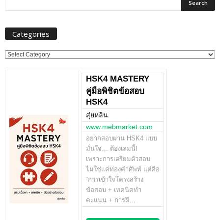
Categories
Categories
HSK4 MASTERY
คู่มือพิชิตข้อสอบ
HSK4
สุ่ยหลิน
www.mebmarket.com
อยากสอบผ่าน HSK4 แบบ
มั่นใจ… ต้องเล่มนี้!
เพราะการเตรียมตัวสอบ
ไม่ใช่แค่ท่องคำศัพท์ แต่คือ
“การเข้าใจโครงสร้าง
ข้อสอบ + เทคนิคทำ
คะแนน + การฝึ…