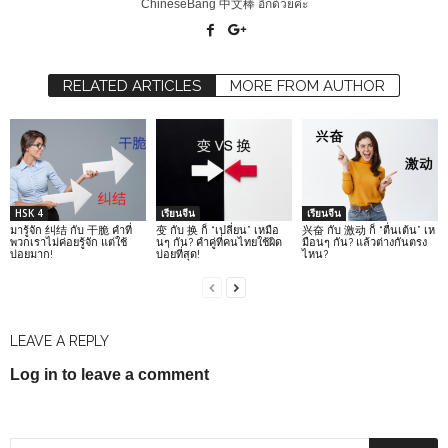
ChineseBang 中文棒 อีกด้วยค่ะ
RELATED ARTICLES
MORE FROM AUTHOR
HSK 4
เรียนจีน
เรียนจีน
มารู้จัก 纠结 กับ 干脆 คำที่
变 กับ 换 ก็ “เปลี่ยน” เหมือ
兴奋 กับ 激动 ก็ “ตื่นเต้น” เห
พวกเราไม่ค่อยรู้จัก แต่ใช้
นๆ กัน? คำคู่ที่คนไทยใช้ผิด
มือนๆ กัน? แล้วต่างกันตรง
บ่อยมาก!
บ่อยที่สุด!
ไหน?
LEAVE A REPLY
Log in to leave a comment