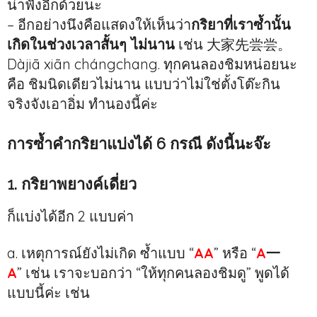
น่าฟังอีกด้วยนะ
– อีกอย่างนึงคือแสดงให้เห็นว่า
กริยาที่เราซ้ำนั้น
เกิดในช่วงเวลาสั้นๆ ไม่นาน
เช่น 大家先尝尝。
Dàjiā xiān chángchang. ทุกคนลองชิมหน่อยนะ
คือ ชิมนิดเดียวไม่นาน แบบว่าไม่ใช่ตั้งโต๊ะกิน
จริงจังเอาอิ่ม ทำนองนี้ค่ะ
การซ้ำคำกริยาแบ่งได้ 6 กรณี ดังนี้นะจ๊ะ
1. กริยาพยางค์เดี่ยว
ก็แบ่งได้อีก 2 แบบค่า
a. เหตุการณ์ยังไม่เกิด ซ้ำแบบ “
AA
” หรือ “
A
一
A
” เช่น เราจะบอกว่า “ให้ทุกคนลองชิมดู” พูดได้
แบบนี้ค่ะ เช่น