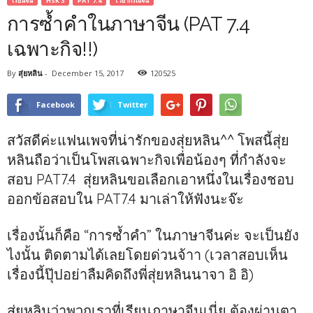
เรียนจีน
HSK 3
PAT 7.4
ไวยากรณ์จีน
การซ้ำคำในภาษาจีน (PAT 7.4
เฉพาะกิจ!!)
By
สุ่ยหลิน
-
December 15, 2017
120525
Facebook
Twitter
สวัสดีค่ะแฟนเพจที่น่ารักของสุ่ยหลิน^^ โพสนี้สุ่ย
หลินถือว่าเป็นโพสเฉพาะกิจเพื่อน้องๆ ที่กำลังจะ
สอบ PAT7.4 สุ่ยหลินขอเลือกเอาหนึ่งในเรื่องชอบ
ออกข้อสอบใน PAT7.4 มาเล่าให้ฟังนะจ๊ะ
เรื่องนั้นก็คือ “การซ้ำคำ” ในภาษาจีนค่ะ จะเป็นยัง
ไงนั้น ติดตามได้เลยโดยด่วนจ้าา (เวลาสอบเห็น
เรื่องนี้ปุ๊ปอย่าลืมคิดถึงพี่สุ่ยหลินนาจา อิ อิ)
สุ่ยหลินว่าพวกเราที่เรียนภาษาจีนเนี่ย ต้องผ่านตา