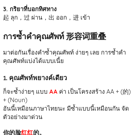
3. กริยาที่บอกทิศทาง
起 ลุก，过 ผ่าน，出 ออก，进 เข้า
การซ้ำคำคุณศัพท์ 形容词重叠
มาต่อกันเรื่องคำซ้ำคุณศัพท์ ง่ายๆ เลย การซ้ำคำ
คุณศัพท์แบ่งได้แบบเนี้ย
1. คุณศัพท์พยางค์เดียว
ก็จะซ้ำง่ายๆ แบบ
AA
ค่า เป็นโครงสร้าง AA + (的)
+ (Noun)
อันนี้เหมือนภาษาไทยนะ มีซ้ำแบบนี้เหมือนกัน จัด
ตัวอย่างมาด่วน
你的脸
红红
的。