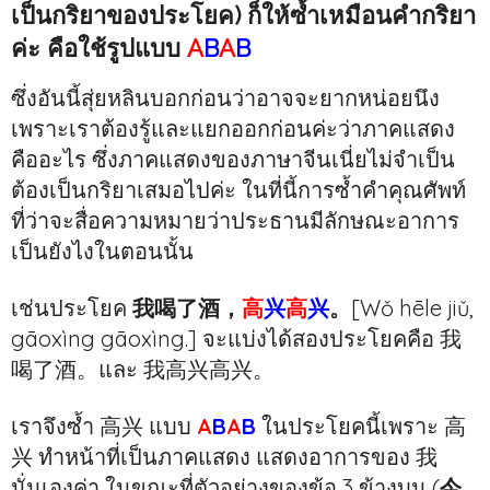
เป็นกริยาของประโยค) ก็ให้ซ้ำเหมือนคำกริยา
ค่ะ คือใช้รูปแบบ
A
B
A
B
ซึ่งอันนี้สุ่ยหลินบอกก่อนว่าอาจจะยากหน่อยนึง
เพราะเราต้องรู้และแยกออกก่อนค่ะว่าภาคแสดง
คืออะไร ซึ่งภาคแสดงของภาษาจีนเนี่ยไม่จำเป็น
ต้องเป็นกริยาเสมอไปค่ะ ในที่นี้การซ้ำคำคุณศัพท์
ที่ว่าจะสื่อความหมายว่าประธานมีลักษณะอาการ
เป็นยังไงในตอนนั้น
เช่นประโยค
我喝了酒，
高
兴
高
兴
。
[Wǒ hēle jiǔ,
gāoxìng gāoxìng.] จะแบ่งได้สองประโยคคือ 我
喝了酒。และ 我高兴高兴。
เราจึงซ้ำ 高兴 แบบ
A
B
A
B
ในประโยคนี้เพราะ 高
兴 ทำหน้าที่เป็นภาคแสดง แสดงอาการของ 我
นั่นเองค่า ในขณะที่ตัวอย่างของข้อ 3 ข้างบน (
今