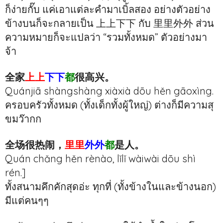
ก็ง่ายกั๊บ แค่เอาแต่ละคำมาเบิ้ลสอง อย่างตัวอย่าง
ข้างบนก็จะกลายเป็น 上上下下 กับ 里里外外 ส่วน
ความหมายก็จะแปลว่า “รวมทั้งหมด” ตัวอย่างมา
จ้า
全家
上上
下下
都
很高兴。
Quánjiā shàngshàng xiàxià dōu hěn gāoxìng.
ครอบครัวทั้งหมด (ทั้งเด็กทั้งผู้ใหญ่) ต่างก็มีความสุ
ขมว๊ากก
全场很热闹，
里里
外外
都
是人。
Quán chǎng hěn rènào,
lǐ
lǐ
wài
wài
dōu shì
rén.]
ทั้งสนามคึกคักสุดอ่ะ ทุกที่ (ทั้งข้างในและข้างนอก)
มีแต่คนๆๆ