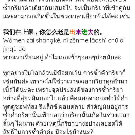
ซ้ำกริยาตัวเดียวกันเสมอไป จะเป็นกริยาที่เข้าคู่กัน
และสามารถเกิดขึ้นในช่วงเวลาเดียวกันได้ค่ะ เช่น
我们在上课，你怎么老是
出
来
进
去
的。
Wǒmen zài shàngkè, nǐ zěnme lǎoshì chūlái
jìnqù de.
พวกเราเรียนอยู่ ทำไมเธอเข้าๆออกๆบ่อยนักล่ะ
ทุกอย่างในโลกล้วนมีข้อยกเว้น การซ้ำคำกริยาก็
เช่นกันค่ะ เพราะไม่ใช่ว่าเราจะเอากริยาทุกตัวมา
เบิ้ลได้นะคะ เพราะจุดประสงค์ของการซ้ำกริยา
อย่างที่สุ่ยหลินบอกไปแล้ว คือนอกจากจะทำให้คำ
พูดดูซอฟท์ลง รีแล็กซ์ ผ่อนคลาย สำคัญมันอยู่การ
ซ้ำคำกริยานั้นเพื่อบอกว่ากริยานั้นเกิดในช่วงเวลา
สั้นๆ ไม่นาน ด้วยเหตุนี้กริยาบางอย่างเลยอดได้
สิทธิ์ในการซ้ำคำค่ะ มีอะไรบ้างนะ?