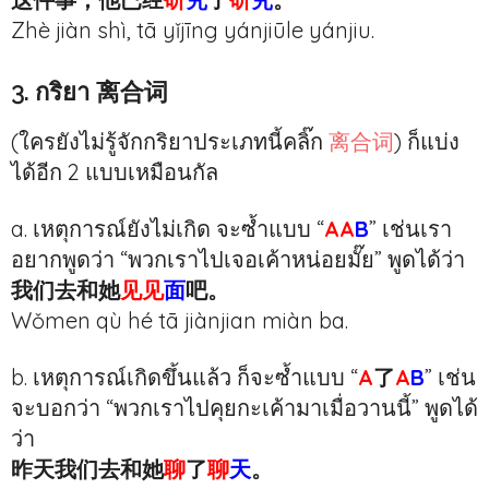
Zhè jiàn shì, tā yǐjīng yánjiūle yánjiu.
3. กริยา 离合词
(ใครยังไม่รู้จักกริยาประเภทนี้คลิ๊ก
离合词
) ก็แบ่ง
ได้อีก 2 แบบเหมือนกัล
a. เหตุการณ์ยังไม่เกิด จะซ้ำแบบ “
AA
B
” เช่นเรา
อยากพูดว่า “พวกเราไปเจอเค้าหน่อยมั๊ย” พูดได้ว่า
我们去和她
见见
面
吧。
Wǒmen qù hé tā jiànjian miàn ba.
b. เหตุการณ์เกิดขึ้นแล้ว ก็จะซ้ำแบบ “
A
了
A
B
” เช่น
จะบอกว่า “พวกเราไปคุยกะเค้ามาเมื่อวานนี้” พูดได้
ว่า
昨天我们去和她
聊
了
聊
天
。