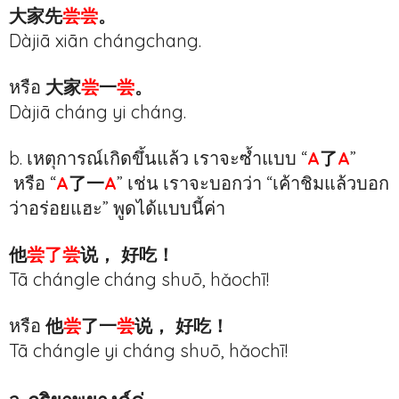
大家先
尝尝
。
Dàjiā xiān chángchang.
หรือ
大家
尝
一
尝
。
Dàjiā cháng yi cháng.
b. เหตุการณ์เกิดขึ้นแล้ว เราจะซ้ำแบบ “
A
了
A
”
หรือ “
A
了一
A
” เช่น เราจะบอกว่า “เค้าชิมแล้วบอก
ว่าอร่อยแฮะ” พูดได้แบบนี้ค่า
他
尝了尝
说， 好吃！
Tā chángle cháng shuō, hǎochī!
หรือ
他
尝
了一
尝
说， 好吃！
Tā chángle yi cháng shuō, hǎochī!