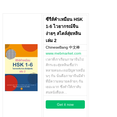
ซีรีส์คำเหมือน HSK
1-6 ไวยากรณ์จีน
ง่ายๆ สไตล์สุ่ยหลิน
เล่ม 2
ChineseBang 中文棒
www.mebmarket.com
เวลาที่เราเรียนภาษาจีนไป
สักระยะสุ่ยหลินเชื่อว่า
หลายคนจะเจอปัญหาเหมือ
นๆ กัน นั่นคือภาษาจีนมีคำ
ที่มีความหมายคล้ายๆ กัน
เยอะมาก ซึ่งทำให้เราสับ
สนหนังสือเล…
Get it now