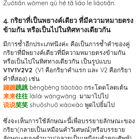
Zuótiān wǒmen qù hé tā liáo le liáotiān.
4. กริยาที่เป็นพยางค์เดียว ที่มีความหมายตรง
ข้ามกัน หรือเป็นไปในทิศทางเดียวกัน
มีการซ้ำอีกประเภทนึงค่ะ คือเป็นการซ้ำคำของคู่
กริยาที่มีพยางค์เดียวที่มีความหมายตรงข้ามกัน
หรือเป็นไปในทิศทางเดียวกัน เป็นรูปแบบ
V1V1V2V2
(V1 คือกริยาคำแรก และ V2 คือกริยา
คำที่สอง) เช่น
蹦蹦
跳跳
bèngbèng tiàotiào กระโดดโลดเต้น
来来
往往
láilái wǎngwǎng มามาไปไป
说说
笑笑
shuōshuō xiàoxiào พูดไปยิ้มไป
ซึ่งจะเห็นการใช้ลักษณะนี้เพื่อบรรยายลักษณะของ
กริยา(กลายเป็นเหมือนคำวิเศษณ์)หรือบรรยาย
ลักษณะของคำนาม(กลายเป็นเหมือนคำคุณศัพท์)