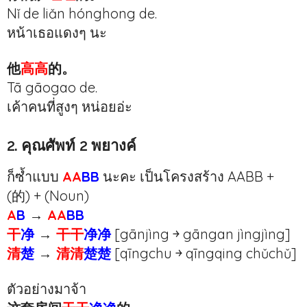
Nǐ de liǎn hónghong de.
หน้าเธอแดงๆ นะ
他
高高
的。
Tā gāogao de.
เค้าคนที่สูงๆ หน่อยอ่ะ
2. คุณศัพท์ 2 พยางค์
ก็ซ้ำแบบ
AA
BB
นะคะ เป็นโครงสร้าง AABB +
(的) + (Noun)
A
B
→
AA
BB
干
净
→
干干
净净
[gānjìng ￫ gāngan jìngjìng]
清
楚
→
清清
楚楚
[qīngchu ￫ qīngqing
chǔ
chǔ
]
ตัวอย่างมาจ้า