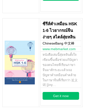
ซีรีส์คำเหมือน HSK
1-6 ไวยากรณ์จีน
ง่ายๆ สไตล์สุ่ยหลิน
ChineseBang 中文棒
www.mebmarket.com
หนังสือเล่มนี้สุ่ยหลินตั้งใจ
เขียนขึ้นเพื่อช่วยแก้ปัญหา
ของคนไทยที่เรียนภาษา
จีนมาสักระยะแล้วเจอ
ปัญหาคำเหมือนคำคล้าย
ในภาษาจีนที่เรียกว่า 近义
词 [jìny…
Get it now