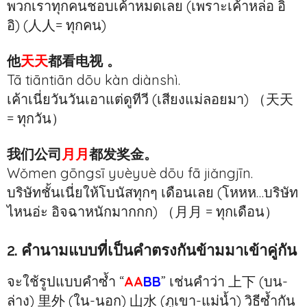
พวกเราทุกคนชอบเค้าหมดเลย (เพราะเค้าหล่อ อิ
อิ) (人人= ทุกคน)
他
天天
都看电视 。
Tā
tiān
tiān
dōu kàn diànshì.
เค้าเนี่ยวันวันเอาแต่ดูทีวี (เสียงแม่ลอยมา) （天天
= ทุกวัน）
我们公司
月月
都发奖金。
Wǒmen gōngsī
yuè
yuè
dōu fā jiǎngjīn.
บริษัทชั้นเนี่ยให้โบนัสทุกๆ เดือนเลย (โหหห…บริษัท
ไหนอ่ะ อิจฉาหนักมากกก) （月月 = ทุกเดือน）
2. คำนามแบบที่เป็นคำตรงกันข้ามมาเข้าคู่กัน
จะใช้รูปแบบคำซ้ำ “
AA
BB
” เช่นคำว่า 上下 (บน-
ล่าง) 里外 (ใน-นอก) 山水 (ภูเขา-แม่น้ำ) วิธีซ้ำกัน