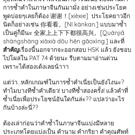
การซ้ำคำในภาษาจีนกันมามั่ง อย่างเช่นประโยค
พูดบ่อยๆเลยก็ต้อง 谢谢！[xièxie] ประโยคยาวอีก
นิดก็อย่างเช่น 你看看。[Nǐ kànkan.] แบบมาซ้ำ
เป็นคู่ก็มีนะ 全家上上下下都很高兴。[Quánjiā
shàngshàng xiàxià dōu hěn gāoxìng.] และที่
สำคัญ
เรื่องนี้นอกจากจะออกสอบ HSK แล้ว ยังชอบ
ไปโผล่ใน PAT 7.4 ด้วยนะ รีบตามมาอ่านด่วน
เพราะได้สองเด้งเลยน้าาา
แต่ว่า…หลักเกณฑ์ในการซ้ำคำเนี่ยเป็นยังไงนะ?
ทำไมบางทีซ้ำคำเดียว! บางทีซ้ำสองครั้ง! แล้วคำที่
ซ้ำเนี่ยเพื่อประโยชน์อันใดกันล่ะ?? แปลว่าอะไร
กันบ้างล่ะนี่??
ต้องเล่าก่อนว่าคำซ้ำในภาษาจีนแบ่งมีหลาย
ประเภทโดยแบ่งเป็น คำนาม คำกริยา คำคุณศัพท์