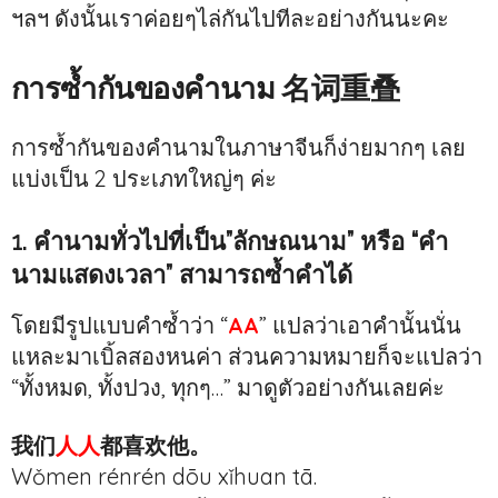
ฯลฯ ดังนั้นเราค่อยๆไล่กันไปทีละอย่างกันนะคะ
การซ้ำกันของคำนาม 名词重叠
การซ้ำกันของคำนามในภาษาจีนก็ง่ายมากๆ เลย
แบ่งเป็น 2 ประเภทใหญ่ๆ ค่ะ
1. คำนามทั่วไปที่เป็น”ลักษณนาม” หรือ “คำ
นามแสดงเวลา” สามารถซ้ำคำได้
โดยมีรูปแบบคำซ้ำว่า “
AA
” แปลว่าเอาคำนั้นนั่น
แหละมาเบิ้ลสองหนค่า ส่วนความหมายก็จะแปลว่า
“ทั้งหมด, ทั้งปวง, ทุกๆ…” มาดูตัวอย่างกันเลยค่ะ
我们
人人
都喜欢他。
Wǒmen
rén
rén
dōu xǐhuan tā.