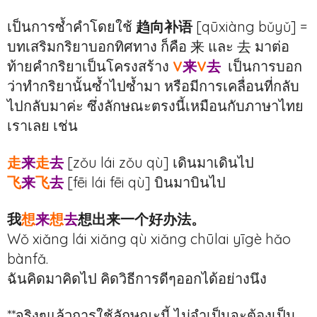
เป็นการซ้ำคำโดยใช้
趋向补语
[qūxiàng bǔyǔ] =
บทเสริมกริยาบอกทิศทาง ก็คือ 来 และ 去 มาต่อ
ท้ายคำกริยาเป็นโครงสร้าง
V
来
V
去
เป็นการบอก
ว่าทำกริยานั้นซ้ำไปซ้ำมา หรือมีการเคลื่อนที่กลับ
ไปกลับมาค่ะ ซึ่งลักษณะตรงนี้เหมือนกับภาษาไทย
เราเลย เช่น
走
来
走
去
[zǒu lái zǒu qù] เดินมาเดินไป
飞
来
飞
去
[fēi lái fēi qù] บินมาบินไป
我
想
来
想
去
想出来一个好办法。
Wǒ xiǎng lái xiǎng qù xiǎng chūlai yīgè hǎo
bànfǎ.
ฉันคิดมาคิดไป คิดวิธีการดีๆออกได้อย่างนึง
**จริงๆแล้วการใช้ลักษณะนี้ ไม่จำเป็นจะต้องเป็น