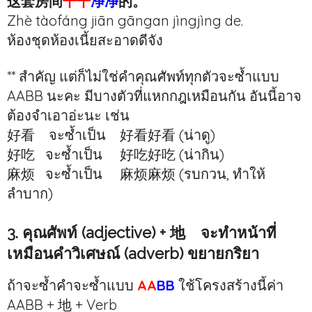
这套房间
干干
净净
的。
Zhè tàofáng jiān gāngan jìngjìng de.
ห้องชุดห้องเนี้ยสะอาดดีจัง
** สำคัญ แต่ก็ไม่ใช่คำคุณศัพท์ทุกตัวจะซ้ำแบบ
AABB นะคะ มีบางตัวที่แหกกฎเหมือนกัน อันนี้อาจ
ต้องจำเอาอ่ะนะ เช่น
好看 จะซ้ำเป็น 好看好看 (น่าดู)
好吃 จะซ้ำเป็น 好吃好吃 (น่ากิน)
麻烦 จะซ้ำเป็น 麻烦麻烦 (รบกวน, ทำให้
ลำบาก)
3. คุณศัพท์ (adjective) + 地 จะทำหน้าที่
เหมือนคำวิเศษณ์ (adverb) ขยายกริยา
ถ้าจะซ้ำคำจะซ้ำแบบ
AA
BB
ใช้โครงสร้างนี้ค่า
AABB + 地 + Verb