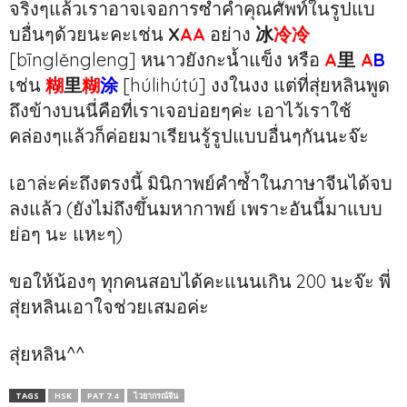
จริงๆแล้วเราอาจเจอการซ้ำคำคุณศัพท์ในรูปแบ
บอื่นๆด้วยนะคะเช่น
X
AA
อย่าง
冰
冷冷
[bīnglěngleng] หนาวยังกะน้ำแข็ง หรือ
A
里
A
B
เช่น
糊
里
糊
涂
[húlihútú] งงในงง แต่ที่สุ่ยหลินพูด
ถึงข้างบนนี่คือที่เราเจอบ่อยๆค่ะ เอาไว้เราใช้
คล่องๆแล้วก็ค่อยมาเรียนรู้รูปแบบอื่นๆกันนะจ๊ะ
เอาล่ะค่ะถึงตรงนี้ มินิกาพย์คำซ้ำในภาษาจีนได้จบ
ลงแล้ว (ยังไม่ถึงขึ้นมหากาพย์ เพราะอันนี้มาแบบ
ย่อๆ นะ แหะๆ)
ขอให้น้องๆ ทุกคนสอบได้คะแนนเกิน 200 นะจ๊ะ พี่
สุ่ยหลินเอาใจช่วยเสมอค่ะ
สุ่ยหลิน^^
TAGS
HSK
PAT 7.4
ไวยากรณ์จีน