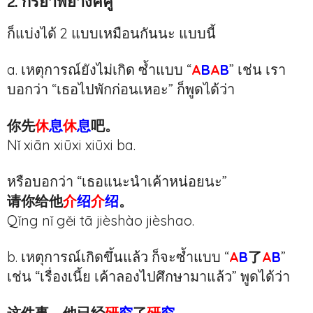
2. กริยาพยางค์คู่
ก็แบ่งได้ 2 แบบเหมือนกันนะ แบบนี้
a. เหตุการณ์ยังไม่เกิด ซ้ำแบบ “
A
B
A
B
” เช่น เรา
บอกว่า “เธอไปพักก่อนเหอะ” ก็พูดได้ว่า
你先
休
息
休
息
吧。
Nǐ xiān xiūxi xiūxi ba.
หรือบอกว่า “เธอแนะนำเค้าหน่อยนะ”
请你给他
介
绍
介
绍
。
Qǐng nǐ gěi tā
jiè
shào
jièshao.
b. เหตุการณ์เกิดขึ้นแล้ว ก็จะซ้ำแบบ “
A
B
了
A
B
”
เช่น “เรื่องเนี้ย เค้าลองไปศึกษามาแล้ว” พูดได้ว่า
这件事，他已经
研
究
了
研
究
。