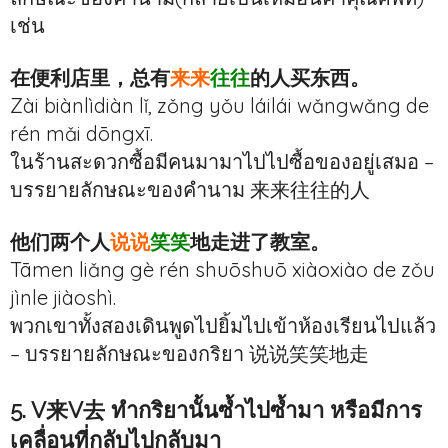
เช่น
在便利店里，总有
来来
往往
的人买东西。
Zài biànlìdiàn lǐ, zǒng yǒu láilái wǎngwǎng de
rén mǎi dōngxī.
ในร้านสะดวกซื้อมีคนมามาไปไปซื้อของอยู่เสมอ –
บรรยายลักษณะของคำนาม 来来往往的人
他们两个人
说说
笑笑
地走进了教室。
Tāmen liǎng gè rén shuōshuō xiàoxiào de zǒu
jìnle jiàoshì.
พวกเขาทั้งสองเดินพูดไปยิ้มไปเข้าห้องเรียนไปแล้ว
– บรรยายลักษณะของกริยา 说说笑笑地走
5. V来V去 ทำกริยานั้นซ้ำไปซ้ำมา หรือมีการ
เคลื่อนที่กลับไปกลับมา