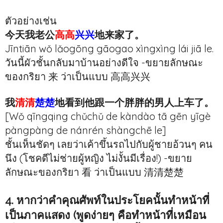
ตัวอย่างเช่น
今天我老公
高高
兴兴
地来家了。
Jīntiān wǒ lǎogōng gāogao xìngxìng lái jiā le.
วันนี้ผัวชั้นกลับมาบ้านอย่างดีใจ -ขยายลักษณะ
ของกริยา 来 ว่าเป็นแบบ 高高兴兴
我
清清
楚楚
地看到他跟一个胖胖的男人上车了。
[Wǒ qīngqing chǔchǔ de kàndào tā gēn yīgè
pàngpàng de nánrén shàngchē le]
ชั้นเห็นชัดๆ เลยว่าเค้าขึ้นรถไปกับผู้ชายอ้วนๆ คน
นึง (โชคดีไม่ช่ายผู้หญิง ไม่งั้นมีเรื่อง!) -ขยาย
ลักษณะของกริยา 看 ว่าเป็นแบบ 清清楚楚
4. หากว่าคำคุณศัพท์ในประโยคนั้นทำหน้าที่
เป็นภาคแสดง (พูดง่ายๆ คือทำหน้าที่เหมือน