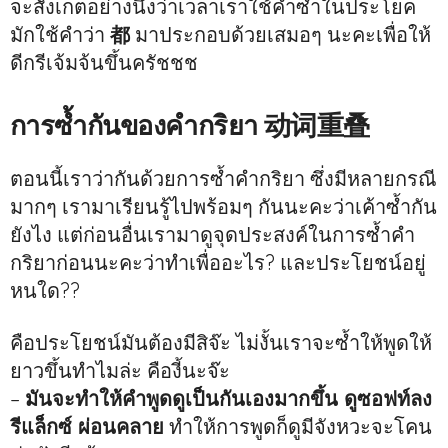
จะสังเกตอย่างนึงว่าเวลาเราใช้คำซ้ำในประโยค
มักใช้คำว่า
都
มาประกอบด้วยเสมอๆ นะคะเพื่อให้
ดีกรีเจ้มจ้นขึ้นครัชชช
การซ้ำกันของคำกริยา 动词重叠
ตอนนี้เราว่ากันด้วยการซ้ำคำกริยา ซึ่งมีหลายกรณี
มากๆ เรามาเรียนรู้ไปพร้อมๆ กันนะคะว่าเค้าซ้ำกัน
ยังไง แต่ก่อนอื่นเรามาดูจุดประสงค์ในการซ้ำคำ
กริยาก่อนนะคะว่าทำเพื่ออะไร? และประโยชน์อยู่
หนใด??
คือประโยชน์มันต้องมีสิจ๊ะ ไม่งั้นเราจะซ้ำให้พูดให้
ยาวขึ้นทำไมล่ะ คืองี้นะจ๊ะ
–
มันจะทำให้คำพูดดูเป็นกันเองมากขึ้น ดูซอฟท์ลง
รีแล็กซ์ ผ่อนคลาย
ทำให้การพูดก็ดูมีจังหวะจะโคน