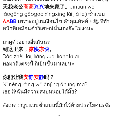
天我老公
高高
兴兴
地来家了。
Jīntiān wǒ
lǎogōng gāogao xìngxìng lái jiā le.) ซ้ำแบบ
AA
BB
เพราะอยู่บนเงื่อนไข คำคุณศัพท์ + 地 ที่ทำ
หน้าที่เหมือนคำวิเศษณ์นั่นเองจ๊ะ ไม่งงนะ
มาดูตัวอย่างอื่นกันนะ
到这里来，
凉
快
凉
快
。
Dào zhèlǐ lái, liángkuai liángkuai.
พอมาถึงตรงนี้ ก็เย็นขึ้นมาเลยนะ
你能让我
安
静
安
静
吗？
Nǐ néng ràng wǒ ānjìng ānjìng ma?
เธอให้ฉันมีความสงบหน่อยได้มั๊ย?
สังเกตว่ารูปแบบซ้ำแบบนี้มักไว้ท้ายประโยคนะจ๊ะ