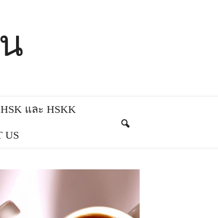
ีน
บ HSK และ HSKK
 US