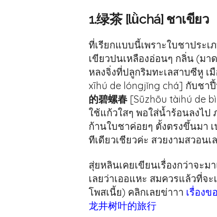
1.绿茶 [lǜchá] ชาเขียว
ที่เรียกแบบนี้เพราะใบชาประเภ
เขียวปนเหลืองอ่อนๆ กลิ่น (มา
หลงจิ่งที่ปลูกริมทะเลสาบซีหู เ
xīhú de lóngjǐng chá] กับชาปี้
的碧螺春
[Sūzhōu tàihú de bì
ใช้แก้วใสๆ พอใส่น้ำร้อนลงไป 
ก้านใบชาค่อยๆ ตั้งตรงขึ้นมา 
ทีเดียวเชียวค่ะ สวยงามสวอน
สุ่ยหลินเคยเขียนเรื่องกว่าจะมาเป
เลยว่าเออแหะ สมควรแล้วที่จ
โพสเนี้ย) คลิกเลยข่าาา
เรื่อง
龙井树叶的旅行