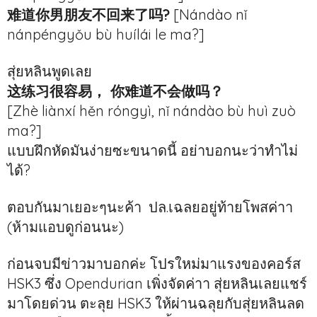
难道你男朋友不回来了吗?
[Nándào nǐ
nánpéngyǒu bù huílái le ma?]
สุ่ยหลินพูดเลย
这练习很容易， 你难道不会做吗？
[Zhè liànxí hěn róngyì, nǐ nándào bù huì zuò
ma?]
แบบฝึกหัดมันง่ายซะขนาดนี้ อย่าบอกนะว่าทำไม่
ได้?
ตอบกันมาเยอะๆนะค้า ปล.เฉลยอยู่ท้ายโพสค่าา
(ห้ามแอบดูก่อนนะ)
ก่อนจบมีข่าวมาบอกค่ะ โปรใหม่มาแรงของคอร์ส
HSK3 ซึ่ง Opendurian เพิ่งจัดค่าา สุ่ยหลินเลยแชร์
มาโดยด่วน ตะลุย HSK3 ให้ผ่านฉลุยกับสุ่ยหลินลด