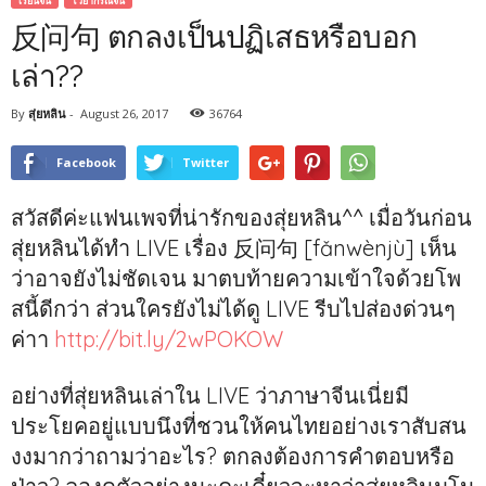
เรียนจีน
ไวยากรณ์จีน
反问句 ตกลงเป็นปฏิเสธหรือบอก
เล่า??
By
สุ่ยหลิน
-
August 26, 2017
36764
Facebook
Twitter
สวัสดีค่ะแฟนเพจที่น่ารักของสุ่ยหลิน^^ เมื่อวันก่อน
สุ่ยหลินได้ทำ LIVE เรื่อง 反问句 [fǎnwènjù] เห็น
ว่าอาจยังไม่ชัดเจน มาตบท้ายความเข้าใจด้วยโพ
สนี้ดีกว่า ส่วนใครยังไม่ได้ดู LIVE รีบไปส่องด่วนๆ
ค่าา
http://bit.ly/2wPOKOW
อย่างที่สุ่ยหลินเล่าใน LIVE ว่าภาษาจีนเนี่ยมี
ประโยคอยู่แบบนึงที่ชวนให้คนไทยอย่างเราสับสน
งงมากว่าถามว่าอะไร? ตกลงต้องการคำตอบหรือ