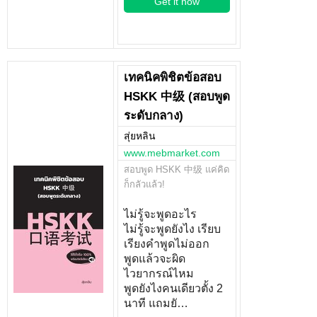
Get it now
เทคนิคพิชิตข้อสอบ
HSKK 中级 (สอบพูด
ระดับกลาง)
สุ่ยหลิน
www.mebmarket.com
สอบพูด HSKK 中级 แค่คิด
ก็กลัวแล้ว!
ไม่รู้จะพูดอะไร
ไม่รู้จะพูดยังไง เรียบ
เรียงคำพูดไม่ออก
พูดแล้วจะผิด
ไวยากรณ์ไหม
พูดยังไงคนเดียวตั้ง 2
นาที แถมยั…