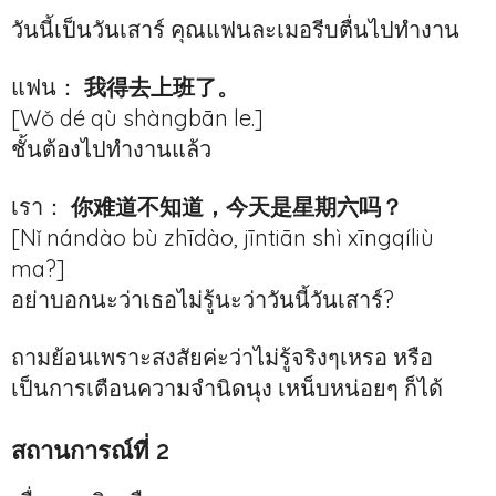
วันนี้เป็นวันเสาร์ คุณแฟนละเมอรีบตื่นไปทำงาน
แฟน：
我得去上班了。
[Wǒ dé qù shàngbān le.]
ชั้นต้องไปทำงานแล้ว
เรา：
你难道不知道，今天是星期六吗？
[Nǐ nándào bù zhīdào, jīntiān shì xīngqíliù
ma?]
อย่าบอกนะว่าเธอไม่รู้นะว่าวันนี้วันเสาร์?
ถามย้อนเพราะสงสัยค่ะว่าไม่รู้จริงๆเหรอ หรือ
เป็นการเตือนความจำนิดนุง เหน็บหน่อยๆ ก็ได้
สถานการณ์ที่ 2