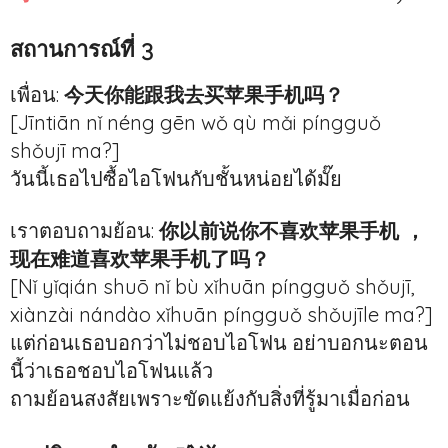
สถานการณ์ที่ 3
เพื่อน:
今天你能跟我去买苹果手机吗？
[Jīntiān nǐ néng gēn wǒ qù mǎi píngguǒ
shǒujī ma?]
วันนี้เธอไปซื้อไอโฟนกับชั้นหน่อยได้มั๊ย
เราตอบถามย้อน:
你以前说你不喜欢苹果手机 ，
现在难道喜欢苹果手机了吗？
[Nǐ yǐqián shuō nǐ bù xǐhuān píngguǒ shǒujī,
xiànzài nándào xǐhuān píngguǒ shǒujīle ma?]
แต่ก่อนเธอบอกว่าไม่ชอบไอโฟน อย่าบอกนะตอน
นี้ว่าเธอชอบไอโฟนแล้ว
ถามย้อนสงสัยเพราะขัดแย้งกับสิ่งที่รู้มาเมื่อก่อน