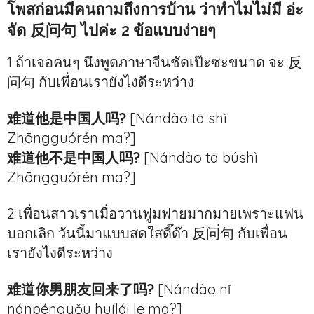
โพสก่อนมีคนถามถึงการบ้าน ว่าทำไมไม่มี อ่ะ
จัด 反问句 ไปค่ะ 2 ข้อแบบง่ายๆ
1 ถ้าเจอคนๆ นึงพูดภาษาจีนชัดเป๊ะซะขนาด จะ 反
问句 กับเพื่อนเรายังไงดีระหว่าง
难道他是中国人吗?
[Nándào tā shì
Zhōngguórén ma?]
难道他不是中国人吗?
[Nándào tā búshì
Zhōngguórén ma?]
2 เพื่อนสาวเราเมื่อวานฟูมฟายมากมายเพราะแฟน
บอกเลิก วันนี้มาแบบสดใสดี๊ด๊า 反问่句 กับเพื่อน
เรายังไงดีระหว่าง
难道你男朋友回来了吗?
[Nándào nǐ
nánpéngyǒu huílái le ma?]