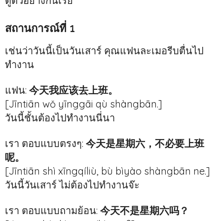
ดูตัวอย่างกันเรย
สถานการณ์ที่ 1
เช่นว่าวันนี้เป็นวันเสาร์ คุณแฟนละเมอรีบตื่นไป
ทำงาน
แฟน:
今天我应该去上班。
[Jīntiān wǒ yīnggāi qù shàngbān.]
วันนี้ชั้นต้องไปทำงานนี่นา
เรา ตอบแบบตรงๆ:
今天是星期六，不必要上班
呢。
[Jīntiān shì xīngqíliù, bù bìyào shàngbān ne.]
วันนี้วันเสาร์ ไม่ต้องไปทำงานจ๊ะ
เรา ตอบแบบถามย้อน:
今天不是星期六吗？