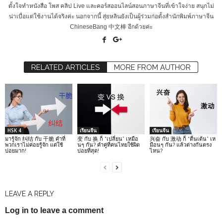
ตั้งใจทำหนังสือ โพส คลิป Live และคอร์สออนไลน์สอนภาษาจีนที่เข้าใจง่าย สนุกไม่
น่าเบื่อแต่ใช้งานได้จริงค่ะ นอกจากนี้ สุ่ยหลินยังเป็นผู้ร่วมก่อตั้งสำนักพิมพ์ภาษาจีน
ChineseBang 中文棒 อีกด้วยค่ะ
RELATED ARTICLES
MORE FROM AUTHOR
HSK 4
เรียนจีน
เรียนจีน
มารู้จัก 纠结 กับ 干脆 คำที่
变 กับ 换 ก็ “เปลี่ยน” เหมือ
兴奋 กับ 激动 ก็ “ตื่นเต้น” เห
พวกเราไม่ค่อยรู้จัก แต่ใช้
นๆ กัน? คำคู่ที่คนไทยใช้ผิด
มือนๆ กัน? แล้วต่างกันตรง
บ่อยมาก!
บ่อยที่สุด!
ไหน?
LEAVE A REPLY
Log in to leave a comment