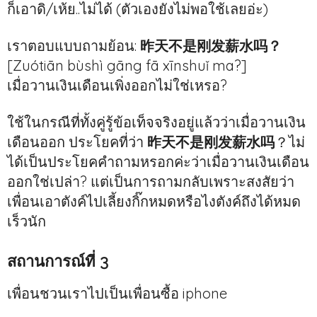
ก็เอาดิ/เห้ย..ไม่ได้ (ตัวเองยังไม่พอใช้เลยอ่ะ)
เราตอบแบบถามย้อน:
昨天不是刚发薪水吗？
[Zuótiān bùshì gāng fā xīnshuǐ ma?]
เมื่อวานเงินเดือนเพิ่งออกไม่ใช่เหรอ?
ใช้ในกรณีที่ทั้งคู่รู้ข้อเท็จจริงอยู่แล้วว่าเมื่อวานเงิน
เดือนออก ประโยคที่ว่า
昨天不是刚发薪水吗
？ไม่
ได้เป็นประโยคคำถามหรอกค่ะว่าเมื่อวานเงินเดือน
ออกใช่เปล่า? แต่เป็นการถามกลับเพราะสงสัยว่า
เพื่อนเอาตังค์ไปเลี้ยงกิ๊กหมดหรือไงตังค์ถึงได้หมด
เร็วนัก
สถานการณ์ที่ 3
เพื่อนชวนเราไปเป็นเพื่อนซื้อ iphone