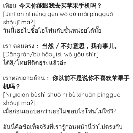
เพื่อน:
今天你能跟我去买苹果手机吗？
[Jīntiān nǐ néng gēn wǒ qù mǎi píngguǒ
shǒujī ma?]
วันนี้เธอไปซื้อไอโฟนกับชั้นหน่อยได้มั๊ย
เรา ตอบตรง：
当然 / 不好意思，我有事儿。
[Dāngrán/bù hǎoyìsi, wǒ yǒu shìr.]
ได้สิ/โทษทีติดธุระแล้วอ่ะ
เราตอบถามย้อน：
你以前不是说你不喜欢苹果手
机吗？
[Nǐ yǐqián bùshì shuō nǐ bù xǐhuān píngguǒ
shǒujī ma?]
เมื่อก่อนเธอบอกว่าเธอไม่ชอบไอโฟนไม่ใช่รึ?
อันนี้คือข้อเท็จจริงที่เรารู้ก่อนหน้านี้ว่าไม่ตรงกับ