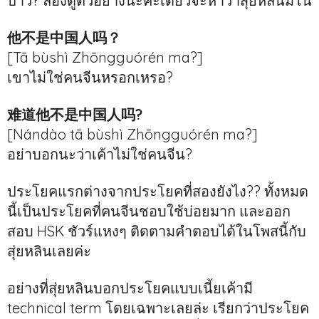
ป่าว? ลองดูตัวอย่างนะคะเดี๋ยวจะหาว่าสุ่ยหลินมโน
他不是中国人吗？
[Tā bùshì Zhōngguórén ma?]
เขาไม่ใช่คนจีนหรอกเหรอ?
难道他不是中国人吗?
[Nándào tā bùshì Zhōngguórén ma?]
อย่าบอกนะว่าเค้าไม่ใช่คนจีน?
ประโยคแรกต่างจากประโยคที่สองยังไง?? ทั้งหมด
นี้เป็นประโยคที่คนจีนชอบใช้บ่อยมาก และออก
สอบ HSK ชัวร์แหงๆ ติดตามคำตอบได้ในโพสนี้กับ
สุ่ยหลินเลยค่ะ
อย่างที่สุ่ยหลินบอกประโยคแบบเนี้ยเค้ามี
technical term โดยเฉพาะเลยล่ะ เรียกว่าประโยค