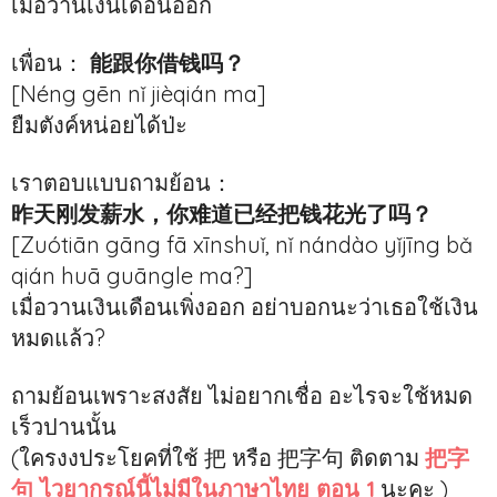
เมื่อวานเงินเดือนออก
เพื่อน：
能跟你借钱吗？
[Néng gēn nǐ jièqián ma]
ยืมตังค์หน่อยได้ป่ะ
เราตอบแบบถามย้อน：
昨天刚发薪水，你难道已经把钱花光了吗？
[Zuótiān gāng fā xīnshuǐ, nǐ nándào yǐjīng bǎ
qián huā guāngle ma?]
เมื่อวานเงินเดือนเพิ่งออก อย่าบอกนะว่าเธอใช้เงิน
หมดแล้ว?
ถามย้อนเพราะสงสัย ไม่อยากเชื่อ อะไรจะใช้หมด
เร็วปานนั้น
(ใครงงประโยคที่ใช้ 把 หรือ 把字句 ติดตาม
把字
句 ไวยากรณ์นี้ไม่มีในภาษาไทย ตอน 1
นะคะ )