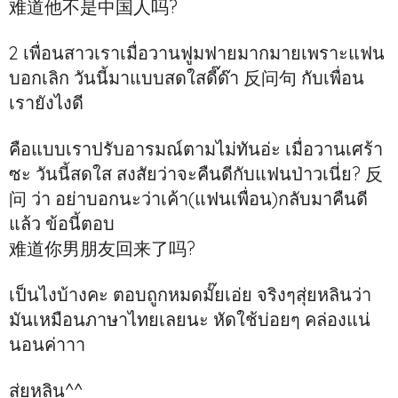
难道他不是中国人吗?
2 เพื่อนสาวเราเมื่อวานฟูมฟายมากมายเพราะแฟน
บอกเลิก วันนี้มาแบบสดใสดี๊ด๊า 反问句 กับเพื่อน
เรายังไงดี
คือแบบเราปรับอารมณ์ตามไม่ทันอ่ะ เมื่อวานเศร้า
ซะ วันนี้สดใส สงสัยว่าจะคืนดีกับแฟนป่าวเนี่ย? 反
问 ว่า อย่าบอกนะว่าเค้า(แฟนเพื่อน)กลับมาคืนดี
แล้ว ข้อนี้ตอบ
难道你男朋友回来了吗?
เป็นไงบ้างคะ ตอบถูกหมดมั๊ยเอ่ย จริงๆสุ่ยหลินว่า
มันเหมือนภาษาไทยเลยนะ หัดใช้บ่อยๆ คล่องแน่
นอนค่าาา
สุ่ยหลิน^^