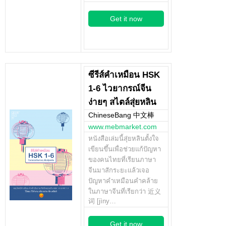
Get it now
ซีรีส์คำเหมือน HSK
1-6 ไวยากรณ์จีน
ง่ายๆ สไตล์สุ่ยหลิน
ChineseBang 中文棒
www.mebmarket.com
หนังสือเล่มนี้สุ่ยหลินตั้งใจ
เขียนขึ้นเพื่อช่วยแก้ปัญหา
ของคนไทยที่เรียนภาษา
จีนมาสักระยะแล้วเจอ
ปัญหาคำเหมือนคำคล้าย
ในภาษาจีนที่เรียกว่า 近义
词 [jìny…
Get it now