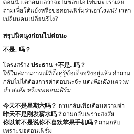
ตอนนี้ แต่ก่อนแลว่าจะไม่ชอบไอโฟนนะ เราเลย
ถามเพื่อโต้แย้งหรือขอคอนเฟิร์มว่าเอาไงแน่? เวลา
เปลี่ยนคนเปลี่ยนรึไง?
สรุปนิดนุงก่อนไปต่อนะ
不是…吗？
โครงสร้าง
ประธาน +不是…吗？
ใช้ในสถานการณ์ที่ทั้งคู่รู้ข้อเท็จจริงอยู่แล้ว คำถาม
กลับไม่ได้ต้องการคำตอบนะจ๊ะ แต่
เพื่อเตือนความ
จำ สงสัย หรือขอคอนเฟิร์ม
今天不是星期六吗？
ถามกลับเพื่อเตือนความจำ
昨天不是刚发薪水吗？
ถามกลับเพราะสงสัย
你以前不是说你不喜欢苹果手机吗？
ถามกลับ
เพราะขอคอนเฟิร์ม