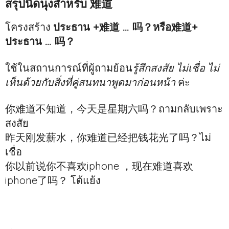
สรุปนิดนุงสำหรับ 难道
โครงสร้าง
ประธาน +难道 … 吗？หรือ难道+
ประธาน … 吗？
ใช้ในสถานการณ์ที่ผู้ถามย้อน
รู้สึกสงสัย ไม่เชื่อ ไม่
เห็นด้วยกับสิ่งที่คู่สนทนาพูดมาก่อนหน้า
ค่ะ
你难道不知道，今天是星期六吗？ถามกลับเพราะ
สงสัย
昨天刚发薪水，你难道已经把钱花光了吗？ไม่
เชื่อ
你以前说你不喜欢iphone ，现在难道喜欢
iphone了吗？ โต้แย้ง