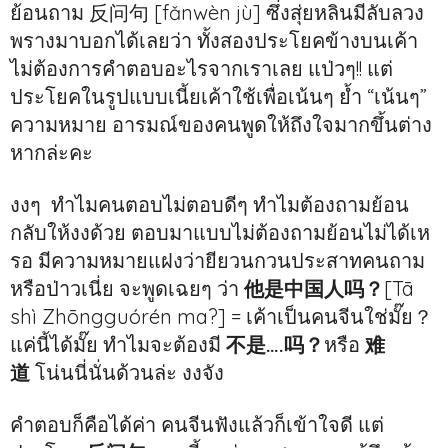
ย้อนถาม 反问句 [fǎnwèn jù] ซึ่งสุ่ยหลินมีลับลวง
พรางมาบอกได้เลยว่า ทั้งสองประโยคข้างบนเค้า
ไม่ต้องการคำตอบอะไรจากเราเลย แป่วๆ!! แต่
ประโยคในรูปแบบเนี้ยเค้าใช้เพื่อเน้นๆ ย้ำ “เน้นๆ”
ความหมาย อารมณ์ของคนพูดให้ถึงใจมากขึ้นต่าง
หากล่ะคะ
งงๆ ทำไมคนตอบไม่ตอบดีๆ ทำไมต้องถามย้อน
กลับให้งงด้วย ตอบมาแบบไม่ต้องถามย้อนไม่ได้เห
รอ มีความหมายแฝงว่ายียวนกวนประสาทคนถาม
หรือป่าวเนี่ย จะพูดเฉยๆ ว่า
他是中国人吗？
[Tā
shì Zhōngguórén ma?] = เค้าเป็นคนจีนใช่มั๊ย？
แค่นี้ได้มั๊ย ทำไมจะต้องมี
不是….吗？
หรือ
难
道
โน่นนี่นั่นด้วนล่ะ งงจัง
คำตอบก็คือได้ค่า คนจีนฟังแล้วก็เข้าใจดี แต่