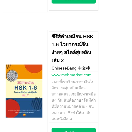
ซีรีส์คำเหมือน HSK
1-6 ไวยากรณ์จีน
ง่ายๆ สไตล์สุ่ยหลิน
เล่ม 2
ChineseBang 中文棒
www.mebmarket.com
เวลาที่เราเรียนภาษาจีนไป
สักระยะสุ่ยหลินเชื่อว่า
หลายคนจะเจอปัญหาเหมือ
นๆ กัน นั่นคือภาษาจีนมีคำ
ที่มีความหมายคล้ายๆ กัน
เยอะมาก ซึ่งทำให้เราสับ
สนหนังสือเล…