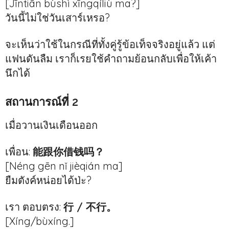
[Jīntiān bùshì xīngqíliù ma?]
วันนี้ไม่ใช่วันเสาร์เหรอ?
จะเห็นว่าใช้ในกรณีที่ทั้งคู่รู้ข้อเท็จจริงอยู่แล้ว แต่
แฟนดันลืม เราก็เรยใช้คำถามย้อนกลับเพื่อให้เค้า
นึกได้
สถานการณ์ที่ 2
เมื่อวานเงินเดือนออก
เพื่อน:
能跟你借钱吗？
[Néng gēn nǐ jièqián ma]
ยืมตังค์หน่อยได้ป่ะ?
เรา ตอบตรง:
行 / 不行。
[Xíng/bùxíng.]