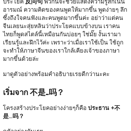
ประโยค
反问句
พวกนี้จะช่วยแสดงความรู้สึกเน้น
อารมณ์ ความคิดของคนพูดให้มากขึ้น พูดง่ายๆ ลึก
ซึ้งถึงใจคนฟังและคนพูดมากขึ้นค่ะ อย่าว่าแต่คน
จีนเลยนะสุ่ยหลินว่าประโยคแบบข้างบน เราคน
ไทยก็พูดสไตล์นี้เหมือนกันบ่อยๆ ใช่มั๊ย งั้นเรามา
เรียนรู้และฝึกไว้ค่ะ เพราะว่าเมื่อเราใช้เป็น ใช้ถูก
จะทำให้ภาษาจีนของเราใกล้เคียงเจ้าของภาษา
มากขึ้นด้วยล่ะ
มาดูตัวอย่างพร้อมคำอธิบายเรยดีกว่านะคะ
เริ่มจาก 不是…吗？
โครงสร้างประโยคอย่างง่ายๆก็คือ
ประธาน +不
是…吗？