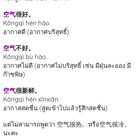
空气
很好。
Kōngqì hěn hǎo.
อากาศดี (อากาศบริสุทธิ์)
空气
不好。
Kōngqì bù hǎo.
อากาศไม่ดี (อากาศไม่บริสุทธิ์ เช่น มีฝุ่นละออง มี
ก๊าซพิษ)
空气
很新鲜。
Kōngqì hěn xīnxiān.
อากาสสดชื่น (สูดเข้าไปแล้วรู้สึกสดชื่น)
แต่ไม่สามารถพูดว่า 空气很热。หรือ空气很冷。
นะคะ