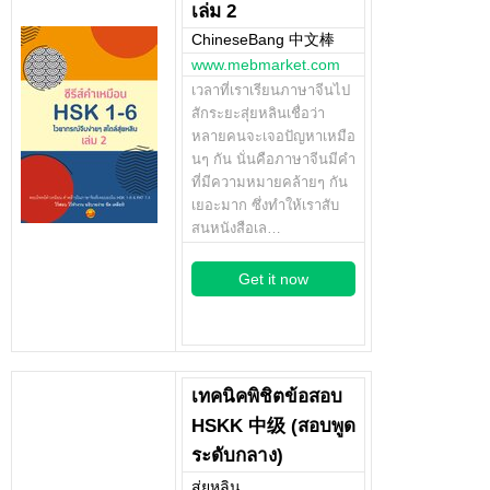
เล่ม 2
ChineseBang 中文棒
www.mebmarket.com
เวลาที่เราเรียนภาษาจีนไป
สักระยะสุ่ยหลินเชื่อว่า
หลายคนจะเจอปัญหาเหมือ
นๆ กัน นั่นคือภาษาจีนมีคำ
ที่มีความหมายคล้ายๆ กัน
เยอะมาก ซึ่งทำให้เราสับ
สนหนังสือเล…
Get it now
เทคนิคพิชิตข้อสอบ
HSKK 中级 (สอบพูด
ระดับกลาง)
สุ่ยหลิน