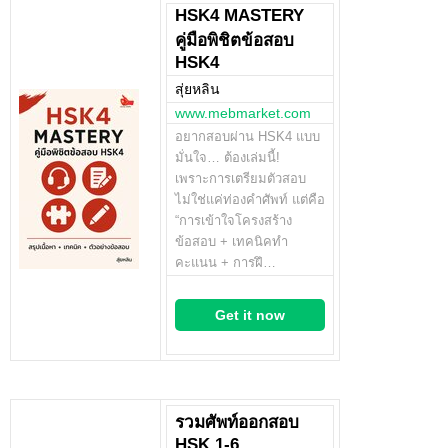
HSK4 MASTERY
คู่มือพิชิตข้อสอบ
HSK4
สุ่ยหลิน
www.mebmarket.com
อยากสอบผ่าน HSK4 แบบ
มั่นใจ… ต้องเล่มนี้!
เพราะการเตรียมตัวสอบ
ไม่ใช่แค่ท่องคำศัพท์ แต่คือ
“การเข้าใจโครงสร้าง
ข้อสอบ + เทคนิคทำ
คะแนน + การฝึ…
Get it now
รวมศัพท์ออกสอบ
HSK 1-6