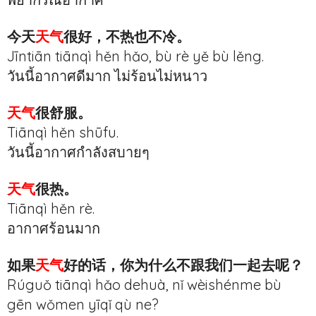
今天
天气
很好，不热也不冷。
Jīntiān tiānqì hěn hǎo, bù rè yě bù lěng.
วันนี้อากาศดีมาก ไม่ร้อนไม่หนาว
天气
很舒服。
Tiānqì hěn shūfu.
วันนี้อากาศกำลังสบายๆ
天气
很热。
Tiānqì hěn rè.
อากาศร้อนมาก
如果
天气
好的话，你为什么不跟我们一起去呢？
Rúguǒ tiānqì hǎo dehuà, nǐ wèishénme bù
gēn wǒmen yīqǐ qù ne?