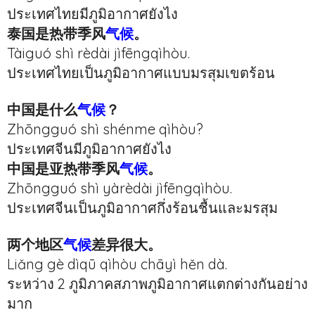
ประเทศไทยมีภูมิอากาศยังไง
泰国是热带季风
气候
。
Tàiguó shì rèdài jìfēngqìhòu.
ประเทศไทยเป็นภูมิอากาศแบบมรสุมเขตร้อน
中国是什么
气候
？
Zhōngguó shì shénme qìhòu?
ประเทศจีนมีภูมิอากาศยังไง
中国是亚热带季风
气候
。
Zhōngguó shì yàrèdài jìfēngqìhòu.
ประเทศจีนเป็นภูมิอากาศกึ่งร้อนชื้นและมรสุม
两个地区
气候
差异很大。
Liǎng gè dìqū qìhòu chāyì hěn dà.
ระหว่าง 2 ภูมิภาคสภาพภูมิอากาศแตกต่างกันอย่าง
มาก