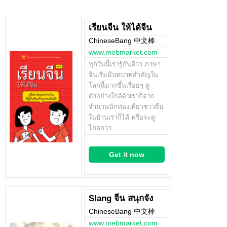
เรียนจีน ให้ได้จีน
ChineseBang 中文棒
www.mebmarket.com
ทุกวันนี้เรารู้กันดีว่า ภาษา
จีนเริ่มมีบทบาทสำคัญใน
โลกนี้มากขึ้นเรื่อยๆ ดู
ตัวอย่างใกล้ตัวเราก็จาก
จำนวนนักท่องเที่ยวชาวจีน
ในบ้านเราก็ได้ หรือจะดู
ไกลกว่า…
Get it now
Slang จีน สนุกจัง
ChineseBang 中文棒
www.mebmarket.com