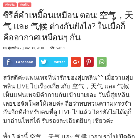
เรียนจีน
ศัพท์จีน
ซีรีส์คำเหมื๊อนเหมือน ตอน: 空气，天
气 และ 气候 ต่างกันยังไง? ในเมื่้อก็
คืออากาศเหมือนๆ กัน
By
สุ่ยหลิน
-
June 30, 2018
52851
Facebook
Twitter
สวัสดีค่ะแฟนเพจที่น่ารักของสุ่ยหลิน^^ เมื่อวานสุ่ย
หลิน LIVE ไปเรื่องเกี่ยวกับ 空气，天气 และ 气候
เห็นแฟนเพจมีคำถามกันเข้ามาเยอะ วันนี้สุ่ยหลิน
เลยขอจัดโพสให้เลยค่ะ ถือว่าทบทวนความทรงจำ
กันอีกทีสำหรับคนที่ดู LIVE ไปแล้ว ใครยังไม่ได้ดูก็
มาอ่านโพสได้ รับรองละเอียดยิบๆ เชียวค่ะ
ทั้ง 3 คำนี้ 空气，天气 และ 气候 เวลาเราไปเปิดดิก