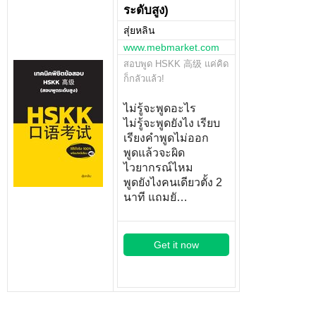
ระดับสูง)
สุ่ยหลิน
www.mebmarket.com
สอบพูด HSKK 高级 แค่คิด
ก็กลัวแล้ว!
ไม่รู้จะพูดอะไร
ไม่รู้จะพูดยังไง เรียบ
เรียงคำพูดไม่ออก
พูดแล้วจะผิด
ไวยากรณ์ไหม
พูดยังไงคนเดียวตั้ง 2
นาที แถมยั…
Get it now