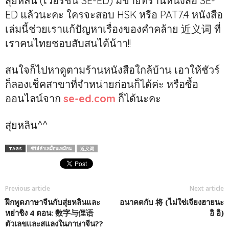
สุ่ยหลิน (เวอร์ชั่น SE-ED) มีขายที่ร้านหนังสือ SE-
ED แล้วนะคะ ใครจะสอบ HSK หรือ PAT7.4 หนังสือ
เล่มนี้ช่วยเราแก้ปัญหาเรื่องของคำคล้าย 近义词 ที่
เราคนไทยชอบสับสนได้น้าา!!
สนใจก็ไปหาดูตามร้านหนังสือใกล้บ้าน เอาให้ชัวร์
ก็ลองเช็คสาขาที่จำหน่ายก่อนก็ได้ค่ะ หรือซื้อ
ออนไลน์จาก
se-ed.com
ก็ได้นะคะ
สุ่ยหลิน^^
TAGS
ซีรีส์คำเหมื๊อนเหมือน
近义词
Previous article
Next article
ฝึกพูดภาษาจีนกับสุ่ยหลินและ
อนาคตกับ 将 (ไม่ใช่เจียงฮายนะ
หย่าชิง 4 ตอน: 数字与俚语
อิ อิ)
ตัวเลขและสแลงในภาษาจีน??