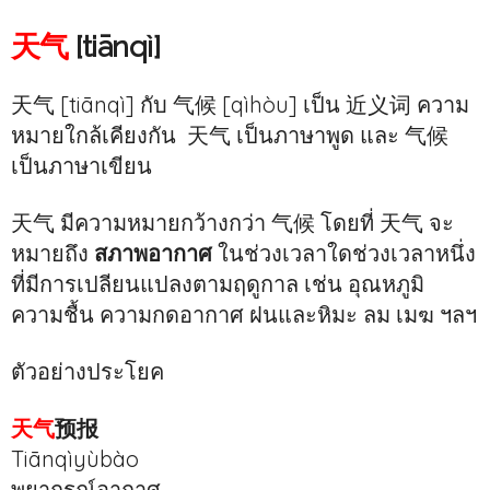
天气
[tiānqì]
天气 [tiānqì] กับ 气候 [qìhòu] เป็น 近义词 ความ
หมายใกล้เคียงกัน 天气 เป็นภาษาพูด และ 气候
เป็นภาษาเขียน
天气 มีความหมายกว้างกว่า 气候 โดยที่ 天气 จะ
หมายถึง
สภาพอากาศ
ในช่วงเวลาใดช่วงเวลาหนึ่ง
ที่มีการเปลียนแปลงตามฤดูกาล เช่น อุณหภูมิ
ความชื้น ความกดอากาศ ฝนและหิมะ ลม เมฆ ฯลฯ
ตัวอย่างประโยค
天气
预报
Tiānqìyùbào
พยากรณ์อากาศ