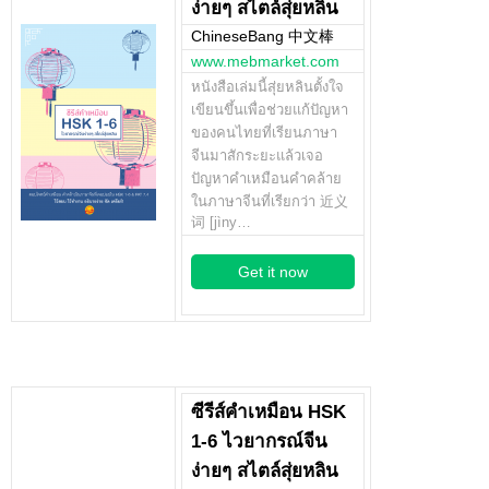
ง่ายๆ สไตล์สุ่ยหลิน
ChineseBang 中文棒
www.mebmarket.com
หนังสือเล่มนี้สุ่ยหลินตั้งใจ
เขียนขึ้นเพื่อช่วยแก้ปัญหา
ของคนไทยที่เรียนภาษา
จีนมาสักระยะแล้วเจอ
ปัญหาคำเหมือนคำคล้าย
ในภาษาจีนที่เรียกว่า 近义
词 [jìny…
Get it now
ซีรีส์คำเหมือน HSK
1-6 ไวยากรณ์จีน
ง่ายๆ สไตล์สุ่ยหลิน