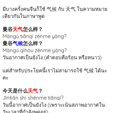
มีบางครั้งคนจีนก็ใช้ 气候 กับ 天气 ในความหมาย
เดียวกันในภาษาพูด
曼谷
天气
怎么样？
Màngǔ tiānqì zěnme yàng?
曼谷
气候
怎么样？
Màngǔ qìhòu zěnme yàng?
วันอากาศเป็นยังไง (คำตอบคือร้อน หรือหนาว)
แต่สำหรับประโยคนี้เราไม่สามารถใช้ 气候 ได้นะ
คะ
今天是什么
天气
？
Jīntiān shì shénme tiānqì?
วันนี้อากาศเป็นยังไง (เพราะเน้นสภาพอากาศใน
วันเวลาที่กำลังพูดอยู่)