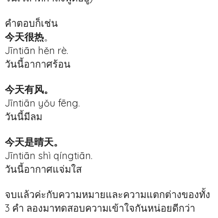
คำตอบก็เช่น
今天很热
。
Jīntiān hěn rè.
วันนี้อากาศร้อน
今天有风。
Jīntiān yǒu fēng.
วันนี้มีลม
今天是晴天。
Jīntiān shì qíngtiān.
วันนี้อากาศแจ่มใส
จบแล้วค่ะกับความหมายและความแตกต่างของทั้ง
3 คำ ลองมาทดสอบความเข้าใจกันหน่อยดีกว่า