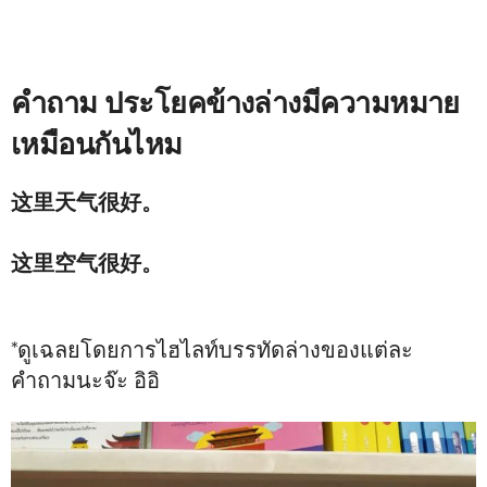
คำถาม ประโยคข้างล่างมีความหมาย
เหมือนกันไหม
这里天气很好。
เน้นไปที่อากาศไม่ร้อนไม่หนาว กำลังสบาย
这里空气很好。
เน้นไปที่อากาศไม่มีมลพิษไม่มีฝุ่นในอากาศ
*ดูเฉลยโดยการไฮไลท์บรรทัดล่างของแต่ละ
คำถามนะจ๊ะ อิอิ