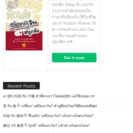
หนังสือ Slang จีน สนุกจัง
รวบรวมคำศัพท์แสลงใน
ภาษาจีนที่คนจีนใช้ในชีวิต
ประจำวันบ่อยๆ ทั้งหมด 70
คำ พร้อมตัวอย่างประโยค
และที่มาของคำแสลง
เป็นวิธีการเรี…
Get it now
Recent Posts
มารู้จัก 纠结 กับ 干脆 คำที่พวกเราไม่ค่อยรู้จัก แต่ใช้บ่อยมาก!
变 กับ 换 ก็ “เปลี่ยน” เหมือนๆ กัน? คำคู่ที่คนไทยใช้ผิดบ่อยที่สุด!
兴奋 กับ 激动 ก็ “ตื่นเต้น” เหมือนๆ กัน? แล้วต่างกันตรงไหน?
难过 VS 难受 ก็ “ทุกข์” เหมือนๆ กัน? แล้วต่างกันตรงไหน?