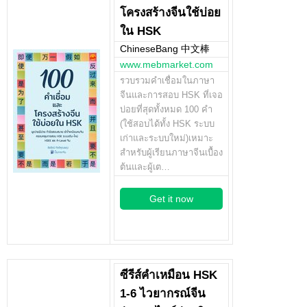
โครงสร้างจีนใช้บ่อย
ใน HSK
ChineseBang 中文棒
www.mebmarket.com
รวบรวมคำเชื่อมในภาษา
จีนและการสอบ HSK ที่เจอ
บ่อยที่สุดทั้งหมด 100 คำ
(ใช้สอบได้ทั้ง HSK ระบบ
เก่าและระบบใหม่)เหมาะ
สำหรับผู้เรียนภาษาจีนเบื้อง
ต้นและผู้เต…
Get it now
ซีรีส์คำเหมือน HSK
1-6 ไวยากรณ์จีน