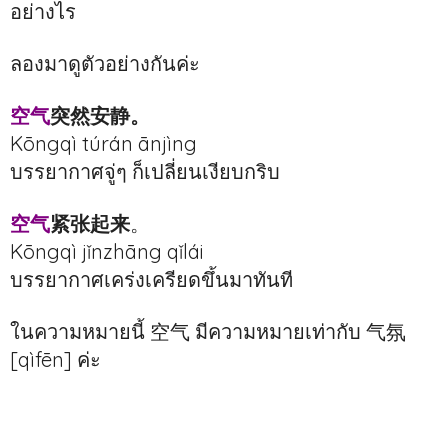
อย่างไร
ลองมาดูตัวอย่างกันค่ะ
空气
突然安静。
Kōngqì túrán ānjìng
บรรยากาศจู่ๆ ก็เปลี่ยนเงียบกริบ
空气
紧张起来
。
Kōngqì jǐnzhāng qǐlái
บรรยากาศเคร่งเครียดขึ้นมาทันที
ในความหมายนี้ 空气 มีความหมายเท่ากับ 气氛
[qìfēn] ค่ะ