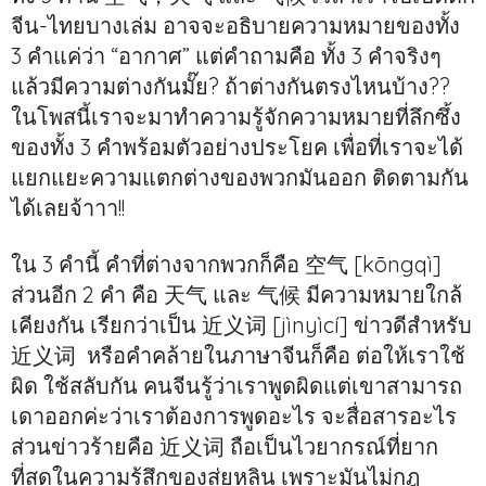
จีน-ไทยบางเล่ม อาจจะอธิบายความหมายของทั้ง
3 คำแค่ว่า “อากาศ” แต่คำถามคือ ทั้ง 3 คำจริงๆ
แล้วมีความต่างกันมั๊ย? ถ้าต่างกันตรงไหนบ้าง??
ในโพสนี้เราจะมาทำความรู้จักความหมายที่ลึกซึ้ง
ของทั้ง 3 คำพร้อมตัวอย่างประโยค เพื่อที่เราจะได้
แยกแยะความแตกต่างของพวกมันออก ติดตามกัน
ได้เลยจ้าาา!!
ใน 3 คำนี้ คำที่ต่างจากพวกก็คือ 空气 [kōngqì]
ส่วนอีก 2 คำ คือ 天气 และ 气候 มีความหมายใกล้
เคียงกัน เรียกว่าเป็น 近义词 [jìnyìcí] ข่าวดีสำหรับ
近义词 หรือคำคล้ายในภาษาจีนก็คือ ต่อให้เราใช้
ผิด ใช้สลับกัน คนจีนรู้ว่าเราพูดผิดแต่เขาสามารถ
เดาออกค่ะว่าเราต้องการพูดอะไร จะสื่อสารอะไร
ส่วนข่าวร้ายคือ 近义词 ถือเป็นไวยากรณ์ที่ยาก
ที่สุดในความรู้สึกของสุ่ยหลิน เพราะมันไม่กฎ