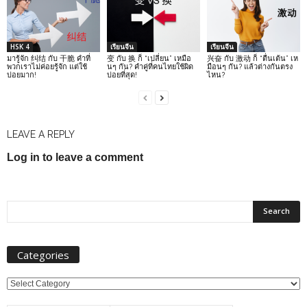
HSK 4
เรียนจีน
เรียนจีน
มารู้จัก 纠结 กับ 干脆 คำที่
变 กับ 换 ก็ “เปลี่ยน” เหมือ
兴奋 กับ 激动 ก็ “ตื่นเต้น” เห
พวกเราไม่ค่อยรู้จัก แต่ใช้
นๆ กัน? คำคู่ที่คนไทยใช้ผิด
มือนๆ กัน? แล้วต่างกันตรง
บ่อยมาก!
บ่อยที่สุด!
ไหน?
LEAVE A REPLY
Log in to leave a comment
Categories
Categories