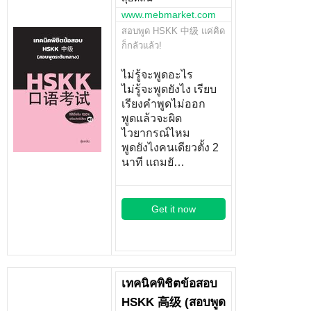
www.mebmarket.com
สอบพูด HSKK 中级 แค่คิด
ก็กลัวแล้ว!
ไม่รู้จะพูดอะไร
ไม่รู้จะพูดยังไง เรียบ
เรียงคำพูดไม่ออก
พูดแล้วจะผิด
ไวยากรณ์ไหม
พูดยังไงคนเดียวตั้ง 2
นาที แถมยั…
Get it now
เทคนิคพิชิตข้อสอบ
HSKK 高级 (สอบพูด