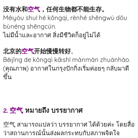
没有水和
空气
，任何生物都不能生存。
Méiyǒu shuǐ hé kōngqì, rènhé shēngwù dōu
bùnéng shēngcún.
ไม่มีน้ำและอากาศ สิ่งมีชีวิตก็อยู่ไม่ได้
北京的
空气
开始慢慢转好
。
Běijīng de kōngqì kāishǐ mànmàn zhuǎnhǎo.
(คุณภาพ) อากาศในกรุงปักกิ่งเริ่มค่อยๆ กลับมาดี
ขึ้น
2. 空气
หมายถึง บรรยากาศ
空气 สามารถแปลว่า บรรยากาศ ได้ด้วยค่ะ โดยสื่อ
ว่าสถานการณ์นั้นส่งผลกระทบกับสภาพจิตใจ