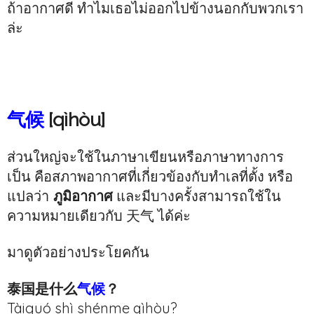
ถ้าอากาศดี ทำไมเธอไม่ออกไปข้างนอกกับพวกเรา
ล่ะ
气候
[qìhòu]
ส่วนใหญ่จะใช้ในภาษาเขียนหรือภาษาทางการ
เป็น คือสภาพอากาศที่เกี่ยวข้องกับทำเลที่ตั้ง หรือ
แปลว่า
ภูมิอากาศ
และมีบางครั้งสามารถใช้ใน
ความหมายเดียวกับ 天气 ได้ค่ะ
มาดูตัวอย่างประโยคกัน
泰国是什么
气候
？
Tàiguó shì shénme qìhòu?