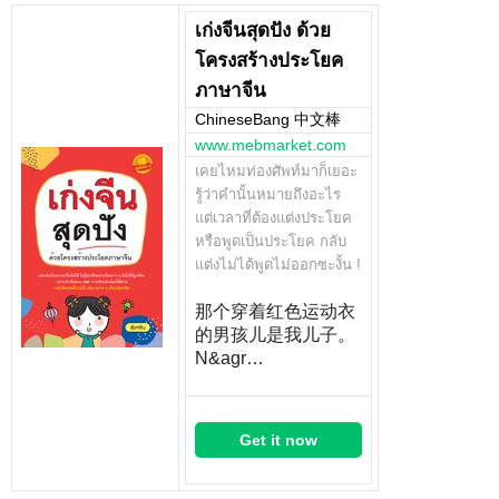
เก่งจีนสุดปัง ด้วย
โครงสร้างประโยค
ภาษาจีน
ChineseBang 中文棒
www.mebmarket.com
เคยไหมท่องศัพท์มาก็เยอะ
รู้ว่าคำนั้นหมายถึงอะไร
แต่เวลาที่ต้องแต่งประโยค
หรือพูดเป็นประโยค กลับ
แต่งไม่ได้พูดไม่ออกซะงั้น !
那个穿着红色运动衣
的男孩儿是我儿子。
N&agr…
Get it now