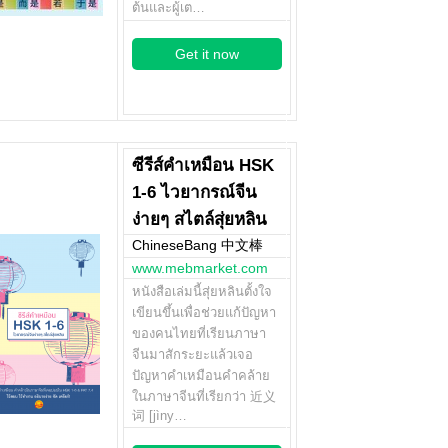
ต้นและผู้เต…
Get it now
ซีรีส์คำเหมือน HSK
1-6 ไวยากรณ์จีน
ง่ายๆ สไตล์สุ่ยหลิน
ChineseBang 中文棒
www.mebmarket.com
หนังสือเล่มนี้สุ่ยหลินตั้งใจ
เขียนขึ้นเพื่อช่วยแก้ปัญหา
ของคนไทยที่เรียนภาษา
จีนมาสักระยะแล้วเจอ
ปัญหาคำเหมือนคำคล้าย
ในภาษาจีนที่เรียกว่า 近义
词 [jìny…