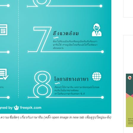
 ความเชื่อผิดๆ เกี่ยวกับภาษาจีน (คลิ๊ก open image in new tab เพื่อดูรูปใหญ่นะจ๊ะ)