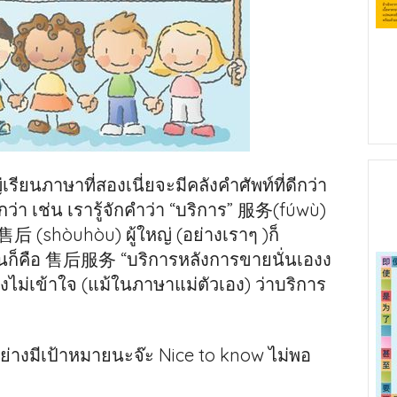
รียนภาษาที่สองเนี่ยจะมีคลังคำศัพท์ที่ดีกว่า
กว่า เช่น เรารู้จักคำว่า “บริการ” 服务(fúwù)
 售后 (shòuhòu) ผู้ใหญ่ (อย่างเราๆ )ก็
 มันก็คือ 售后服务 “บริการหลังการขายนั่นเองง
งไม่เข้าใจ (แม้ในภาษาแม่ตัวเอง) ว่าบริการ
อย่างมีเป้าหมายนะจ๊ะ Nice to know ไม่พอ