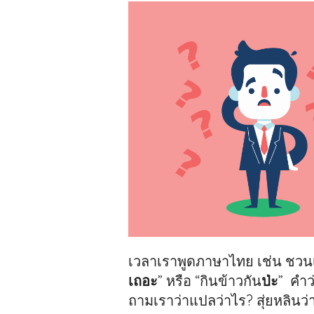
เวลาเราพูดภาษาไทย เช่น ชวนเพ
เถอะ
” หรือ “กินข้าวกัน
ป่ะ
” คำว่
ถามเราว่าแปลว่าไร? สุ่ยหลิน