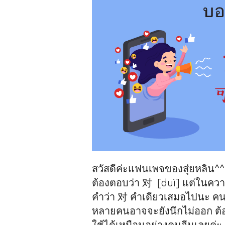
สวัสดีค่ะแฟนเพจของสุ่ยหลิน^^ เ
ต้องตอบว่า 对 [duì] แต่ในความเ
คำว่า 对 คำเดียวเสมอไปนะ คนจี
หลายคนอาจจะยังนึกไม่ออก ต้อ
ใช้ได้เหมือนอย่างคนจีนเลยค่ะ