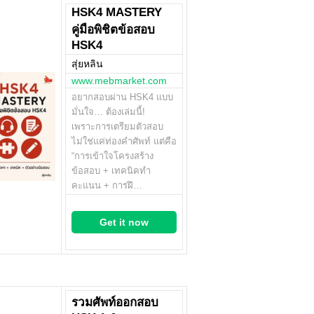
HSK4 MASTERY
คู่มือพิชิตข้อสอบ
HSK4
สุ่ยหลิน
www.mebmarket.com
อยากสอบผ่าน HSK4 แบบ
มั่นใจ… ต้องเล่มนี้!
เพราะการเตรียมตัวสอบ
ไม่ใช่แค่ท่องคำศัพท์ แต่คือ
“การเข้าใจโครงสร้าง
ข้อสอบ + เทคนิคทำ
คะแนน + การฝึ…
Get it now
รวมศัพท์ออกสอบ