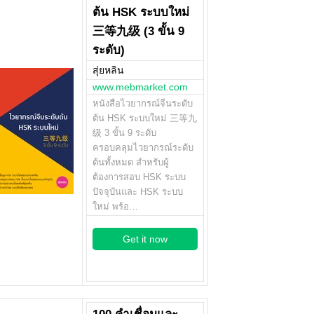
ต้น HSK ระบบใหม่
三等九级 (3 ขั้น 9
ระดับ)
สุ่ยหลิน
www.mebmarket.com
หนังสือไวยากรณ์จีนระดับ
ต้น HSK ระบบใหม่ 三等九
级 3 ขั้น 9 ระดับ
ครอบคลุมไวยากรณ์ระดับ
ต้นทั้งหมด สำหรับผู้
ต้องการสอบ HSK ระบบ
ปัจจุบันและ HSK ระบบ
ใหม่ พร้อ…
Get it now