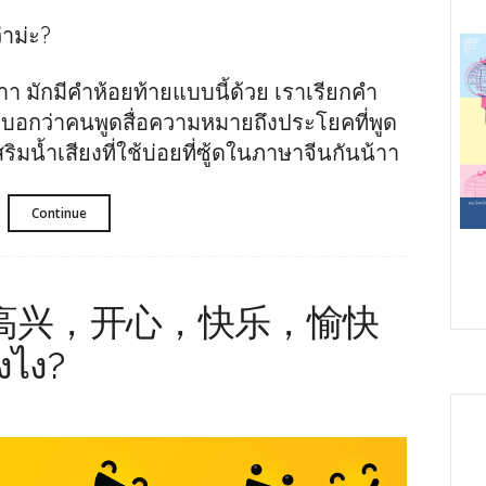
่าม่ะ?
่าา มักมีคำห้อยท้ายแบบนี้ด้วย เราเรียกคำ
พื่อบอกว่าคนพูดสื่อความหมายถึงประโยคที่พูด
เสริมน้ำเสียงที่ใช้บ่อยที่ซู้ดในภาษาจีนกันน้าา
Continue
หลาย 高兴，开心，快乐，愉快
งไง?