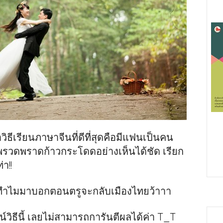
วิธีเรียนภาษาจีนที่ดีที่สุดคือมีแฟนเป็นคน
พรวดพราดก้าวกระโดดอย่างเห็นได้ชัด เรียก
า!!
 ทำไมมาบอกตอนตรูจะกลับเมืองไทยว้าาา
จน์วิธีนี้ เลยไม่สามารถการันตีผลได้ค่า T_T