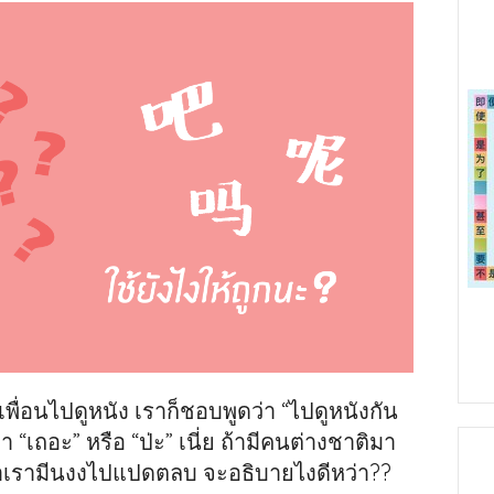
ื่อนไปดูหนัง เราก็ชอบพูดว่า “ไปดูหนังกัน
า “เถอะ” หรือ “ป่ะ” เนี่ย ถ้ามีคนต่างชาติมา
ว่าเรามีนงงไปแปดตลบ จะอธิบายไงดีหว่า??