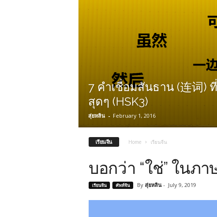
7 คำเชื่อมสันธาน (连词) ที
สุดๆ (HSK3)
สุ่ยหลิน
-
February 1, 2016
เรียนจีน
Home
เรียนจีน
บอกว่า “ใช่” ในภา
By
สุ่ยหลิน
-
July 9, 2019
เรียนจีน
ศัพท์จีน