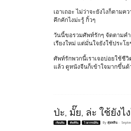
เอาเถอะ ไม่ว่าจะยังไงก็ตามควา
คึกคักไงม่ะรู้ กิ้วๆ
วันนี้ขอรวมศัพท์รักๆ จัดตาม
เรียงใหม่ แต่มั่นใจยังใช้ประโย
ศัพท์รักพวกนี้เราเจอบ่อยใช้ช
แล้ว ดูหนังจีนก็เข้าใจมากขึ้นด
ป่ะ, มั๊ย, ล่ะ ใช้ยั
By
สุ่ยหลิน
-
Septe
เรียนจีน
ศัพท์จีน
ไวยากรณ์จีน