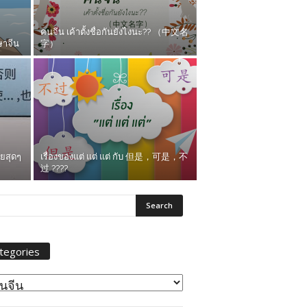
คนจีน เค้าตั้งชื่อกันยังไงนะ?? （中文名
ษาจีน
字）
อยสุดๆ
เรื่องของแต่ แต่ แต่ กับ 但是，可是，不
过 ????
tegories
egories