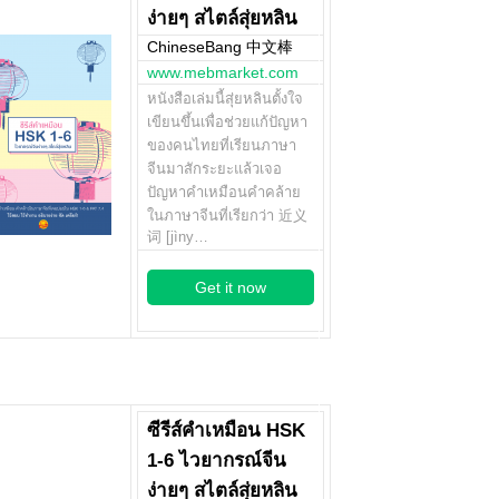
ง่ายๆ สไตล์สุ่ยหลิน
ChineseBang 中文棒
www.mebmarket.com
หนังสือเล่มนี้สุ่ยหลินตั้งใจ
เขียนขึ้นเพื่อช่วยแก้ปัญหา
ของคนไทยที่เรียนภาษา
จีนมาสักระยะแล้วเจอ
ปัญหาคำเหมือนคำคล้าย
ในภาษาจีนที่เรียกว่า 近义
词 [jìny…
Get it now
ซีรีส์คำเหมือน HSK
1-6 ไวยากรณ์จีน
ง่ายๆ สไตล์สุ่ยหลิน