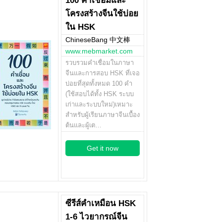
100 คำเชื่อมและ
โครงสร้างจีนใช้บ่อย
ใน HSK
ChineseBang 中文棒
www.mebmarket.com
รวบรวมคำเชื่อมในภาษา
จีนและการสอบ HSK ที่เจอ
บ่อยที่สุดทั้งหมด 100 คำ
(ใช้สอบได้ทั้ง HSK ระบบ
เก่าและระบบใหม่)เหมาะ
สำหรับผู้เรียนภาษาจีนเบื้อง
ต้นและผู้เต…
Get it now
ซีรีส์คำเหมือน HSK
1-6 ไวยากรณ์จีน