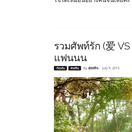
รวมศัพท์รัก (爱 VS 恋
แฟนนน
By
สุ่ยหลิน
-
July 9, 2015
เรียนจีน
ศัพท์จีน