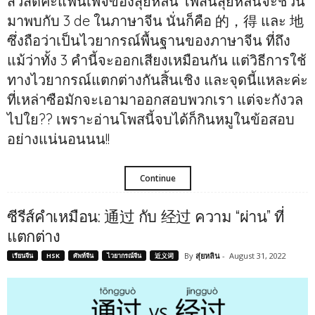
สวัสดีค่ะแฟนเพจของสุ่ยหลิน โพสนี้สุ่ยหลินจะชวน
มาพบกับ 3 de ในภาษาจีน นั่นก็คือ 的，得 และ 地
ซึ่งถือว่าเป็นไวยากรณ์พื้นฐานของภาษาจีน ที่ถึง
แม้ว่าทั้ง 3 คำนี้จะออกเสียงเหมือนกัน แต่วิธีการใช้
ทางไวยากรณ์แตกต่างกันสิ้นเชิง และจุดนี้แหละค่ะ
ที่เหล่าซือมักจะเอามาออกสอบพวกเรา แต่จะกังวล
ไปใย?? เพราะอ่านโพสนี้จบได้ก็กินหมูในข้อสอบ
อย่างแน่นอนนน!!
Continue
ซีรีส์คำเหมือน: 通过 กับ 经过 ความ “ผ่าน” ที่
แตกต่าง
By
สุ่ยหลิน
-
August 31, 2022
เรียนจีน
HSK
ศัพท์จีน
ไวยากรณ์จีน
近义词