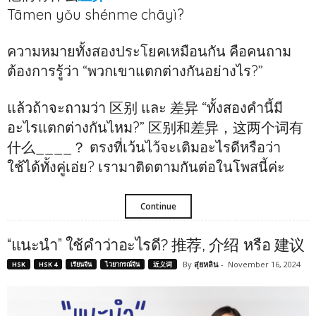
Tāmen yǒu shénme chāyì?
ความหมายทั้งสองประโยคเหมือนกัน คือคนถาม
ต้องการรู้ว่า “พวกเขาแตกต่างกันอย่างไร?”
แล้วถ้าจะถามว่า 区别 และ 差异 “ทั้งสองคำนี้มี
อะไรแตกต่างกันไหม?” 区别和差异，这两个词有
什么____？ ตรงที่เว้นไว้จะเติมอะไรดีหรือว่า
ใช้ได้ทั้งคู่เอ่ย? เรามาติดตามกันต่อในโพสนี้ค่ะ
Continue
“แนะนำ” ใช้คำว่าอะไรดี? 推荐, 介绍 หรือ 建议
By
สุ่ยหลิน
-
November 16, 2024
HSK
HSK 4
เรียนจีน
ไวยากรณ์จีน
近义词