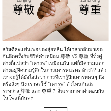
สวัสดีค่ะแฟนเพจของสุ่ยหลิน ได้เวลากลับมาเจอ
กันอีกครั้งกับซีรีส์คำเหมือน 尊敬 VS 尊重 ที่ทั้งคู่
ต่างก็แปลว่า “เคารพ” เหมือนกัน แต่ก็มีความแตก
ต่างอยู่ที่ความรู้สึกในการเคารพนะคะ อ้าว!?? แล้ว
เราจะรู้ได้ยังไงล่ะว่า การที่เรารู้สึกเคารพคนๆ นึง
หรือสิ่งๆ นึง เราจะใช้ “เคารพ” ตัวไหนกันล่ะ
ระหว่าง 尊敬 และ 尊重？ งั้นเรามาหาคำตอบกัน
ในโพสนี้กันค่ะ