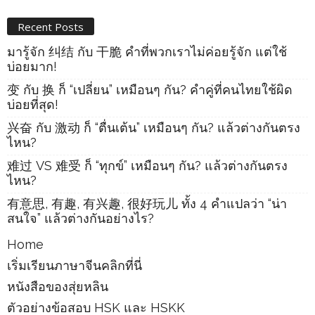
Recent Posts
มารู้จัก 纠结 กับ 干脆 คำที่พวกเราไม่ค่อยรู้จัก แต่ใช้
บ่อยมาก!
变 กับ 换 ก็ “เปลี่ยน” เหมือนๆ กัน? คำคู่ที่คนไทยใช้ผิด
บ่อยที่สุด!
兴奋 กับ 激动 ก็ “ตื่นเต้น” เหมือนๆ กัน? แล้วต่างกันตรง
ไหน?
难过 VS 难受 ก็ “ทุกข์” เหมือนๆ กัน? แล้วต่างกันตรง
ไหน?
有意思, 有趣, 有兴趣, 很好玩儿 ทั้ง 4 คำแปลว่า “น่า
สนใจ” แล้วต่างกันอย่างไร?
Home
เริ่มเรียนภาษาจีนคลิกที่นี่
หนังสือของสุ่ยหลิน
ตัวอย่างข้อสอบ HSK และ HSKK