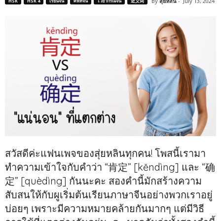
By
สุ่ยหลิน
-
July 13, 2024
HSK
HSK 4
เรียนจีน
ศัพท์จีน
ไวยากรณ์จีน
近义词
สวัสดีค่ะแฟนเพจของสุ่ยหลินทุกคน! โพสนี้เรามา
ทำความเข้าใจกับคำว่า “肯定” [kěndìng] และ “确
定” [quèdìng] กันนะคะ สองคำนี้มักสร้างความ
สับสนให้กับผูเริ่มต้นเรียนภาษาจีนอย่างพวกเราอยู่
บ่อยๆ เพราะมีความหมายคล้ายกันมากๆ แต่มีวิธี