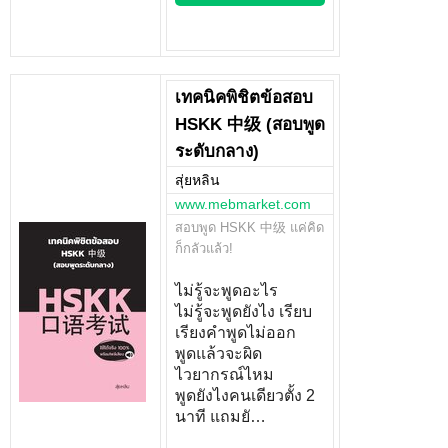
เทคนิคพิชิตข้อสอบ
HSKK 中级 (สอบพูด
ระดับกลาง)
สุ่ยหลิน
www.mebmarket.com
สอบพูด HSKK 中级 แค่คิด
ก็กลัวแล้ว!
ไม่รู้จะพูดอะไร
ไม่รู้จะพูดยังไง เรียบ
เรียงคำพูดไม่ออก
พูดแล้วจะผิด
ไวยากรณ์ไหม
พูดยังไงคนเดียวตั้ง 2
นาที แถมยั…