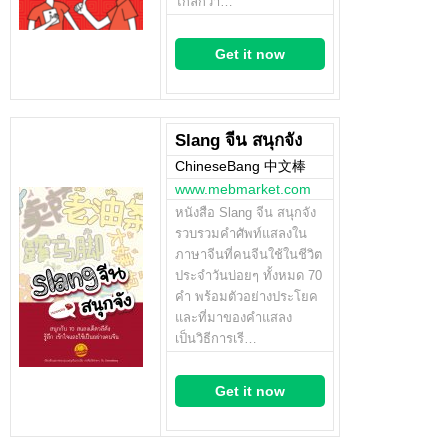
ไกลกว่า…
Get it now
Slang จีน สนุกจัง
ChineseBang 中文棒
www.mebmarket.com
หนังสือ Slang จีน สนุกจัง
รวบรวมคำศัพท์แสลงใน
ภาษาจีนที่คนจีนใช้ในชีวิต
ประจำวันบ่อยๆ ทั้งหมด 70
คำ พร้อมตัวอย่างประโยค
และที่มาของคำแสลง
เป็นวิธีการเรี…
Get it now