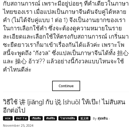
กับสถานการณ์ เพราะมีอยู่บ่อยๆ ที่คำเดียวในภาษา
ไทยของเรา เมื่อแปลเป็นภาษาจีนดันจับคู่ได้หลาย
คำ (ไม่ได้จับคู่แบบ 1 ต่อ 1) จึงเป็นงานยากของเรา
ในการเลือกใช้คำ ซึ่งจะต้องดูความหมายในราย
ละเอียดและเลือกใช้ให้ตรงกับสถานการณ์ เกริ่นมา
ซะยืดยาวเราก็มาเข้าเรื่องกันได้แล้วค่ะ เพราะโพ
สนี้จะพูดถึง “กังวล” ซึ่งแปลเป็นภาษาจีนได้ทั้ง 担心
และ 操心 อ้าว!?? แล้วอย่างนี้กังวลแบบไหนจะใช้
คำไหนดีล่ะ
Continue
วิธีใช้ 讲 [jiǎng] กับ 说 [shuō] ให้เป๊ะ! ไม่สับสน
อีกต่อไป
By
สุ่ยหลิน
-
HSK
PAT 7.4
เรียนจีน
ศัพท์จีน
ไวยากรณ์จีน
近义词
November 25, 2024