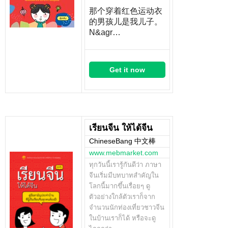
那个穿着红色运动衣
的男孩儿是我儿子。
N&agr…
Get it now
เรียนจีน ให้ได้จีน
ChineseBang 中文棒
www.mebmarket.com
ทุกวันนี้เรารู้กันดีว่า ภาษา
จีนเริ่มมีบทบาทสำคัญใน
โลกนี้มากขึ้นเรื่อยๆ ดู
ตัวอย่างใกล้ตัวเราก็จาก
จำนวนนักท่องเที่ยวชาวจีน
ในบ้านเราก็ได้ หรือจะดู