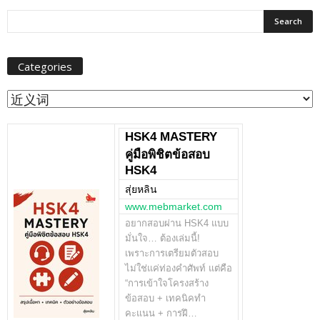
Categories
Categories
HSK4 MASTERY
คู่มือพิชิตข้อสอบ
HSK4
สุ่ยหลิน
www.mebmarket.com
อยากสอบผ่าน HSK4 แบบ
มั่นใจ… ต้องเล่มนี้!
เพราะการเตรียมตัวสอบ
ไม่ใช่แค่ท่องคำศัพท์ แต่คือ
“การเข้าใจโครงสร้าง
ข้อสอบ + เทคนิคทำ
คะแนน + การฝึ…