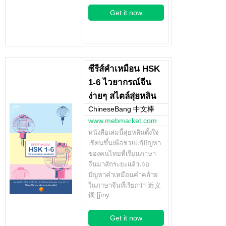
Get it now
ซีรีส์คำเหมือน HSK
1-6 ไวยากรณ์จีน
ง่ายๆ สไตล์สุ่ยหลิน
ChineseBang 中文棒
www.mebmarket.com
หนังสือเล่มนี้สุ่ยหลินตั้งใจ
เขียนขึ้นเพื่อช่วยแก้ปัญหา
ของคนไทยที่เรียนภาษา
จีนมาสักระยะแล้วเจอ
ปัญหาคำเหมือนคำคล้าย
ในภาษาจีนที่เรียกว่า 近义
词 [jìny…
Get it now