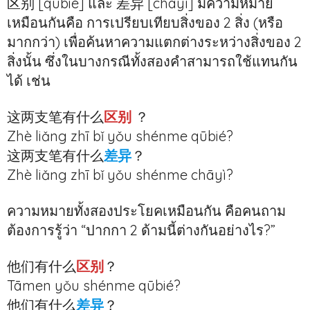
区别 [qūbié] และ 差异 [chāyì] มีความหมาย
เหมือนกันคือ การเปรียบเทียบสิ่งของ 2 สิ่ง (หรือ
มากกว่า) เพื่อค้นหาความแตกต่างระหว่างสิ่งของ 2
สิ่งนั้น ซึ่งในบางกรณีทั้งสองคำสามารถใช้แทนกัน
ได้ เช่น
这两支笔有什么
区别
？
Zhè liǎng zhī bǐ yǒu shénme qūbié?
这两支笔有什么
差异
？
Zhè liǎng zhī bǐ yǒu shénme chāyì?
ความหมายทั้งสองประโยคเหมือนกัน คือคนถาม
ต้องการรู้ว่า “ปากกา 2 ด้ามนี้ต่างกันอย่างไร?”
他们有什么
区别
？
Tāmen yǒu shénme qūbié?
他们有什么
差异
？