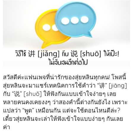
สวัสดีค่ะแฟนเพจที่น่ารักของสุ่ยหลินทุกคน! โพสนี้
สุ่ยหลินจะมาแชร์เทคนิคการใช้คำว่า “讲” [jiǎng]
กับ “说” [shuō] ให้ฟังกันแบบเข้าใจง่ายๆ เลย
หลายคนคงเคยงงๆ ว่าสองคำนี้ต่างกันยังไง เพราะ
แปลว่า “พูด” เหมือนกัน แต่จะใช้ตอนไหนดีล่ะ?
เดี๋ยวสุ่ยหลินจะเล่าให้ฟังเข้าใจแบบง่ายๆ กันเลย
ค่า