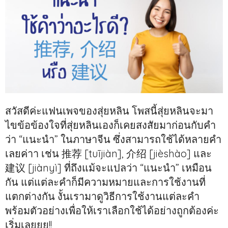
สวัสดีค่ะแฟนเพจของสุ่ยหลิน โพสนี้สุ่ยหลินจะมา
ไขข้อข้องใจที่สุ่ยหลินเองก็เคยสงสัยมาก่อนกับคำ
ว่า “แนะนำ” ในภาษาจีน ซึ่งสามารถใช้ได้หลายคำ
เลยค่าา เช่น 推荐 [tuījiàn], 介绍 [jièshào] และ
建议 [jiànyì] ที่ถึงแม้จะแปลว่า “แนะนำ” เหมือน
กัน แต่แต่ละคำก็มีความหมายและการใช้งานที่
แตกต่างกัน งั้นเรามาดูวิธีการใช้งานแต่ละคำ
พร้อมตัวอย่างเพื่อให้เราเลือกใช้ได้อย่างถูกต้องค่ะ
เริ่มเลยยย!!