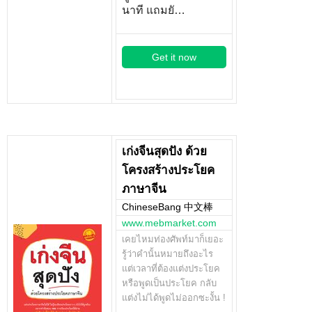
นาที แถมยั…
Get it now
เก่งจีนสุดปัง ด้วย
โครงสร้างประโยค
ภาษาจีน
ChineseBang 中文棒
www.mebmarket.com
เคยไหมท่องศัพท์มาก็เยอะ
รู้ว่าคำนั้นหมายถึงอะไร
แต่เวลาที่ต้องแต่งประโยค
หรือพูดเป็นประโยค กลับ
แต่งไม่ได้พูดไม่ออกซะงั้น !