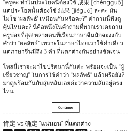
“ครูคะ ทำไมประโยคนี้ต้องใช้ 成果 [chéngguǒ]
แต่ประโยคนั้นต้องใช้ 结果 [jiéguǒ] ล่ะคะ มัน
ไม่ใช่ ‘ผลลัพธ์’ เหมือนกันหรือคะ?” คำถามนี้ฟังดู
คุ้นไหมคะ? นี่คือหนึ่งในคำถามที่พวกเราเคยถาม
ครูบ่อยที่สุด! หลายคนที่เรียนภาษาจีนมักจะงงกับ
คำว่า “ผลลัพธ์” เพราะในภาษาไทยเราใช้คำเดียว
แต่ภาษาจีนมีถึง 3 คำ ที่แตกต่างกันอย่างชัดเจน
โพสนี้เราจะมาไขปริศนานี้กันค่ะ! พร้อมจะเป็น “ผู้
เชี่ยวชาญ” ในการใช้คำว่า “ผลลัพธ์” แล้วหรือยัง?
มาดูพร้อมกันกับสุ่ยหลินเลยค่ะว่าความลับอยู่ตรง
ไหน!
Continue
肯定 vs 确定 “แน่นอน” ที่แตกต่าง