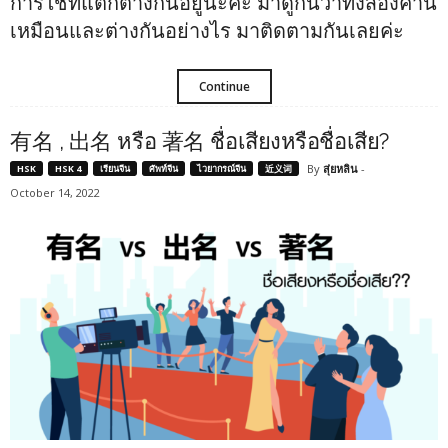
การใช้ที่แตกต่างกันอยู่นะคะ มาดูกันว่าทั้งสองคำนี้
เหมือนและต่างกันอย่างไร มาติดตามกันเลยค่ะ
Continue
有名 , 出名 หรือ 著名 ชื่อเสียงหรือชื่อเสีย?
By
สุ่ยหลิน
-
HSK
HSK 4
เรียนจีน
ศัพท์จีน
ไวยากรณ์จีน
近义词
October 14, 2022