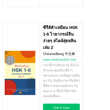
ซีรีส์คำเหมือน HSK
1-6 ไวยากรณ์จีน
ง่ายๆ สไตล์สุ่ยหลิน
เล่ม 2
ChineseBang 中文棒
www.mebmarket.com
เวลาที่เราเรียนภาษาจีนไป
สักระยะสุ่ยหลินเชื่อว่า
หลายคนจะเจอปัญหาเหมือ
นๆ กัน นั่นคือภาษาจีนมีคำ
ที่มีความหมายคล้ายๆ กัน
เยอะมาก ซึ่งทำให้เราสับ
สนหนังสือเล…
Get it now