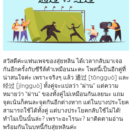
สวัสดีค่ะแฟนเพจของสุ่ยหลิน ได้เวลากลับมาเจอ
กันอีกครั้งกับซีรีส์คำเหมือนนะคะ โพสนี้เป็นอีกคู่ที่
น่าสนใจค่ะ เพราะจริงๆ แล้ว 通过 [tōngguò] และ
经过 [่jīngguò] ทั้งคู่จะแปลว่า “ผ่าน” แต่ความ
หมายว่า “ผ่าน” ของทั้งคู่ไม่เหมือนกันเลยนะ แถม
จุดเน้นก็คนละจุดกันอีกต่างหาก แต่ในบางประโยค
สามารถใช้ได้ทั้งคู่ แต่บางประโยคกลับใช้ไม่ได้!
ทำไมเป็นนั้นล่ะ? เพราะอะไรนะ? มาติดตามอ่าน
พร้อมกันในบทนี้กับสุ่ยหลินค่ะ