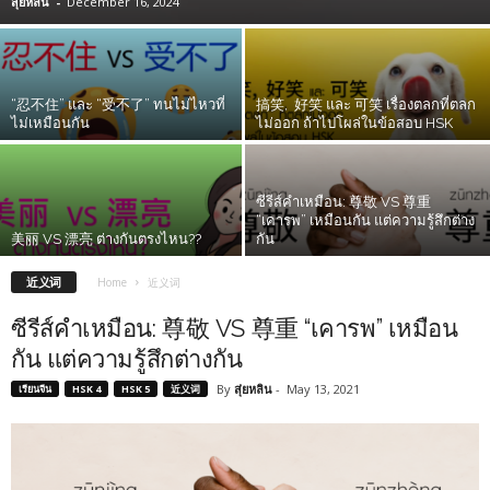
สุ่ยหลิน
-
December 16, 2024
“忍不住” และ “受不了” ทนไม่ไหวที่
搞笑, 好笑 และ 可笑 เรื่องตลกที่ตลก
ไม่เหมือนกัน
ไม่ออก ถ้าไปโผล่ในข้อสอบ HSK
ซีรีส์คำเหมือน: 尊敬 VS 尊重
“เคารพ” เหมือนกัน แต่ความรู้สึกต่าง
美丽 VS 漂亮 ต่างกันตรงไหน??
กัน
近义词
Home
近义词
ซีรีส์คำเหมือน: 尊敬 VS 尊重 “เคารพ” เหมือน
กัน แต่ความรู้สึกต่างกัน
By
สุ่ยหลิน
-
May 13, 2021
เรียนจีน
HSK 4
HSK 5
近义词