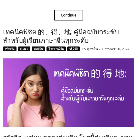
Continue
เทคนิคพิชิต 的、得、地: คู่มือฉบับกระชับ
สำหรับผู้เรียนภาษาจีนทุกระดับ
By
สุ่ยหลิน
-
October 20, 2024
เรียนจีน
HSK 3
ศัพท์จีน
ไวยากรณ์จีน
近义词