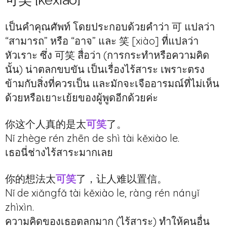
เป็นคำคุณศัพท์ โดยประกอบด้วยคำว่า 可 แปลว่า
“สามารถ” หรือ “อาจ” และ 笑 [xiào] ที่แปลว่า
หัวเราะ ซึ่ง 可笑 สื่อว่า (การกระทำหรือความคิด
นั้น) น่าตลกขบขัน เป็นเรื่องไร้สาระ เพราะตรง
ข้ามกับสิ่งที่ควรเป็น และมักจะเจืออารมณ์ที่ไม่เห็น
ด้วยหรือเยาะเย้ยของผู้พูดอีกด้วยค่ะ
你这个人真的是太
可笑
了。
Nǐ zhège rén zhēn de shì tài kěxiào le.
เธอนี่ช่างไร้สาระมากเลย
你的想法太
可笑
了，让人难以置信。
Nǐ de xiǎngfǎ tài kěxiào le, ràng rén nányǐ
zhìxìn.
ความคิดของเธอตลกมาก (ไร้สาระ) ทำให้คนอื่น