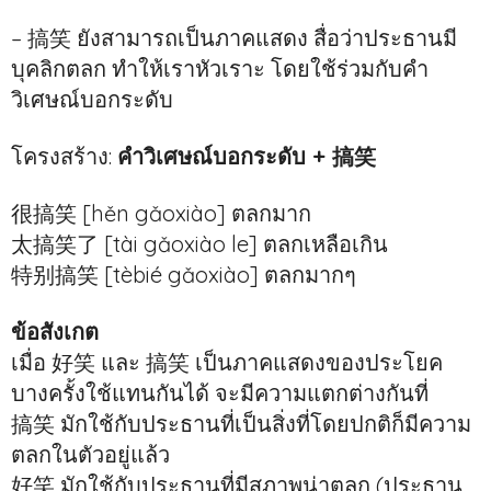
– 搞笑 ยังสามารถเป็นภาคแสดง สื่อว่าประธานมี
บุคลิกตลก ทำให้เราหัวเราะ โดยใช้ร่วมกับคำ
วิเศษณ์บอกระดับ
โครงสร้าง:
คำวิเศษณ์บอกระดับ + 搞笑
很搞笑 [hěn gǎoxiào] ตลกมาก
太搞笑了 [tài gǎoxiào le] ตลกเหลือเกิน
特别搞笑 [tèbié gǎoxiào] ตลกมากๆ
ข้อสังเกต
เมื่อ 好笑 และ 搞笑 เป็นภาคแสดงของประโยค
บางครั้งใช้แทนกันได้ จะมีความแตกต่างกันที่
搞笑 มักใช้กับประธานที่เป็นสิ่งที่โดยปกติก็มีความ
ตลกในตัวอยู่แล้ว
好笑 มักใช้กับประธานที่มีสภาพน่าตลก (ประธาน