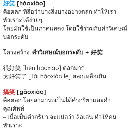
好笑
[hǎoxiào]
คือตลก ที่สื่อว่าบางสิ่งบางอย่างตลก ทำให้เรา
หัวเราะได้ง่ายๆ
โดยมักใช้เป็นภาคแสดง โดยใช้ร่วมกับคำวิเศษณ์
บอกระดับ
โครงสร้าง:
คำวิเศษณ์บอกระดับ + 好笑
很好笑 [hěn hǎoxiào] ตลกมาก
太好笑了 [Tài hǎoxiào le] ตลกเหลือเกิน
搞笑
[gǎoxiào]
คือตลก โดยสามารถเป็นได้คำกริยาและคำ
คุณศัพท์
– เมื่อเป็นคำกริยา จะแปลว่า ล้อเล่น ทำให้คน
หัวเราะ