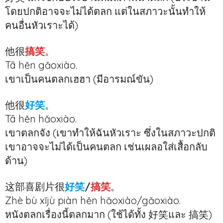
โดยปกติอาจจะไม่ได้ตลก แต่ในสภาวะนั้นทำให้
คนอื่นหัวเราะได้)
他很
搞笑
。
Tā hěn gǎoxiào.
เขาเป็นคนตลกเฮฮา (มีอารมณ์ขัน)
他很
好笑
。
Tā hěn hǎoxiào.
เขาตลกจัง (เขาทำให้ฉันหัวเราะ ซึ่งในสภาวะปกติ
เขาอาจจะไม่ได้เป็นคนตลก เช่นเผลอใส่เสื้อกลับ
ด้าน)
这部喜剧片很
好笑
/
搞笑
。
Zhè bù xǐjù piàn hěn hǎoxiào/gǎoxiào.
หนังตลกเรื่องนี้ตลกมาก (ใช้ได้ทั้ง 好笑และ 搞笑)