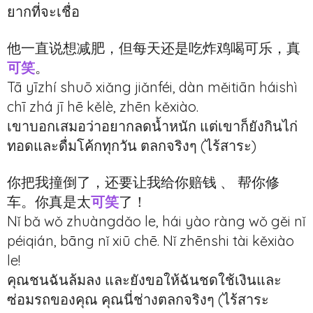
ยากที่จะเชื่อ
他一直说想减肥，但每天还是吃炸鸡喝可乐，真
可笑
。
Tā yīzhí shuō xiǎng jiǎnféi, dàn měitiān háishì
chī zhá jī hē kělè, zhēn kěxiào.
เขาบอกเสมอว่าอยากลดน้ำหนัก แต่เขาก็ยังกินไก่
ทอดและดื่มโค้กทุกวัน ตลกจริงๆ (ไร้สาระ)
你把我撞倒了，还要让我给你赔钱 、 帮你修
车。你真是太
可笑
了！
Nǐ bǎ wǒ zhuàngdǎo le, hái yào ràng wǒ gěi nǐ
péiqián, bāng nǐ xiū chē. Nǐ zhēnshi tài kěxiào
le!
คุณชนฉันล้มลง และยังขอให้ฉันชดใช้เงินและ
ซ่อมรถของคุณ คุณนี่ช่างตลกจริงๆ (ไร้สาระ