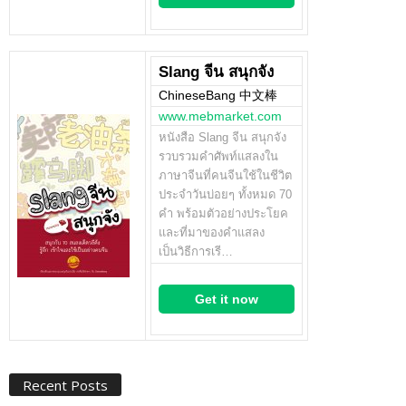
Slang จีน สนุกจัง
ChineseBang 中文棒
www.mebmarket.com
หนังสือ Slang จีน สนุกจัง
รวบรวมคำศัพท์แสลงใน
ภาษาจีนที่คนจีนใช้ในชีวิต
ประจำวันบ่อยๆ ทั้งหมด 70
คำ พร้อมตัวอย่างประโยค
และที่มาของคำแสลง
เป็นวิธีการเรี…
Get it now
Recent Posts