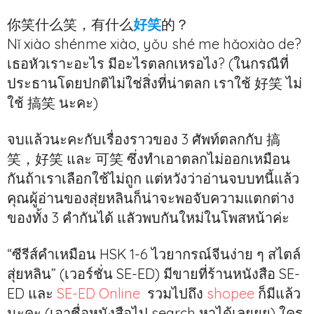
你笑什么笑，有什么
好笑
的？
Nǐ xiào shénme xiào, yǒu shé me hǎoxiào de?
เธอหัวเราะอะไร มีอะไรตลกเหรอไง? (ในกรณีที่
ประธานโดยปกติไม่ใช่สิ่งที่น่าตลก เราใช้ 好笑 ไม่
ใช้ 搞笑 นะคะ)
จบแล้วนะคะกับเรื่องราวของ 3 ศัพท์ตลกกับ 搞
笑，好笑 และ 可笑 ซึ่งทำเอาตลกไม่ออกเหมือน
กันถ้าเราเลือกใช้ไม่ถูก แต่หวังว่าอ่านจบบทนี้แล้ว
คุณผู้อ่านของสุ่ยหลินก็น่าจะพอจับความแตกต่าง
ของทั้ง 3 คำกันได้ แลัวพบกันใหม่ในโพสหน้าค่ะ
“ซีรีส์คำเหมือน HSK 1-6 ไวยากรณ์จีนง่าย ๆ สไตล์
สุ่ยหลิน” (เวอร์ชั่น SE-ED) มีขายที่ร้านหนังสือ SE-
ED และ
SE-ED Online
รวมไปถึง
shopee
ก็มีแล้ว
นะคะ (เอาชื่อหนังสือไป search หาได้เลยยย) ใคร