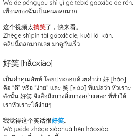
Wǒ de péngyou shì yī gè tèbié gǎoxiào de rén.
เพื่อนของฉันเป็นคนตลกมาก
这个视频太
搞笑
了，快来看。
Zhège shìpín tài gǎoxiàole, kuài lái kàn.
คลิปนี้ตลกมากเลย มาดูกันเร็ว
好笑 [hǎoxiào]
เป็นคำคุณศัพท์ โดยประกอบด้วยคำว่า 好 [hǎo]
คือ “ดี” หรือ “ง่าย” และ 笑 [xiào] ที่แปลว่า หัวเราะ
ดังนั้น 好笑 จึงสื่อถึงบางสิ่งบางอย่างตลก ที่ทำให้
เราหัวเราะได้ง่ายๆ
我觉得这个笑话很
好笑
。
Wǒ juéde zhège xiàohuà hěn hǎoxiào.