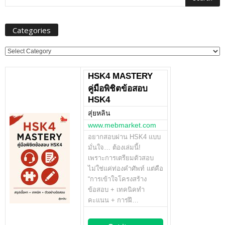
Categories
Categories
HSK4 MASTERY
คู่มือพิชิตข้อสอบ
HSK4
สุ่ยหลิน
www.mebmarket.com
อยากสอบผ่าน HSK4 แบบ
มั่นใจ… ต้องเล่มนี้!
เพราะการเตรียมตัวสอบ
ไม่ใช่แค่ท่องคำศัพท์ แต่คือ
“การเข้าใจโครงสร้าง
ข้อสอบ + เทคนิคทำ
คะแนน + การฝึ…