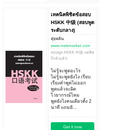
เทคนิคพิชิตข้อสอบ
HSKK 中级 (สอบพูด
ระดับกลาง)
สุ่ยหลิน
www.mebmarket.com
สอบพูด HSKK 中级 แค่คิด
ก็กลัวแล้ว!
ไม่รู้จะพูดอะไร
ไม่รู้จะพูดยังไง เรียบ
เรียงคำพูดไม่ออก
พูดแล้วจะผิด
ไวยากรณ์ไหม
พูดยังไงคนเดียวตั้ง 2
นาที แถมยั…
Get it now