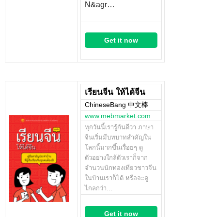
N&agr…
Get it now
เรียนจีน ให้ได้จีน
ChineseBang 中文棒
www.mebmarket.com
ทุกวันนี้เรารู้กันดีว่า ภาษา
จีนเริ่มมีบทบาทสำคัญใน
โลกนี้มากขึ้นเรื่อยๆ ดู
ตัวอย่างใกล้ตัวเราก็จาก
จำนวนนักท่องเที่ยวชาวจีน
ในบ้านเราก็ได้ หรือจะดู
ไกลกว่า…
Get it now