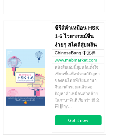
ซีรีส์คำเหมือน HSK
1-6 ไวยากรณ์จีน
ง่ายๆ สไตล์สุ่ยหลิน
ChineseBang 中文棒
www.mebmarket.com
หนังสือเล่มนี้สุ่ยหลินตั้งใจ
เขียนขึ้นเพื่อช่วยแก้ปัญหา
ของคนไทยที่เรียนภาษา
จีนมาสักระยะแล้วเจอ
ปัญหาคำเหมือนคำคล้าย
ในภาษาจีนที่เรียกว่า 近义
词 [jìny…
Get it now