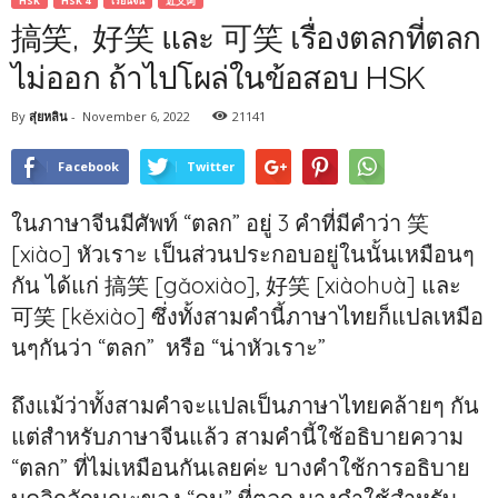
HSK
HSK 4
เรียนจีน
近义词
搞笑, 好笑 และ 可笑 เรื่องตลกที่ตลก
ไม่ออก ถ้าไปโผล่ในข้อสอบ HSK
By
สุ่ยหลิน
-
November 6, 2022
21141
Facebook
Twitter
ในภาษาจีนมีศัพท์ “ตลก” อยู่ 3 คำที่มีคำว่า 笑
[xiào] หัวเราะ เป็นส่วนประกอบอยู่ในนั้นเหมือนๆ
กัน ได้แก่ 搞笑 [gǎoxiào], 好笑 [xiàohuà] และ
可笑 [kěxiào] ซึ่งทั้งสามคำนี้ภาษาไทยก็แปลเหมือ
นๆกันว่า “ตลก” หรือ “น่าหัวเราะ”
ถึงแม้ว่าทั้งสามคำจะแปลเป็นภาษาไทยคล้ายๆ กัน
แต่สำหรับภาษาจีนแล้ว สามคำนี้ใช้อธิบายความ
“ตลก” ที่ไม่เหมือนกันเลยค่ะ บางคำใช้การอธิบาย