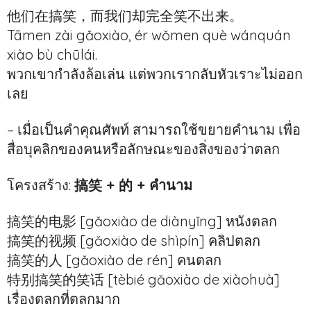
他们在搞笑，而我们却完全笑不出来。
Tāmen zài gǎoxiào, ér wǒmen què wánquán
xiào bù chūlái.
พวกเขากำลังล้อเล่น แต่พวกเรากลับหัวเราะไม่ออก
เลย
– เมื่อเป็นคำคุณศัพท์ สามารถใช้ขยายคำนาม เพื่อ
สื่อบุคลิกของคนหรือลักษณะของสิ่งของว่าตลก
โครงสร้าง:
搞笑 + 的 + คำนาม
搞笑的电影 [gǎoxiào de diànyǐng] หนังตลก
搞笑的视频 [gǎoxiào de shìpín] คลิปตลก
搞笑的人 [gǎoxiào de rén] คนตลก
特别搞笑的笑话 [tèbié gǎoxiào de xiàohuà]
เรื่องตลกที่ตลกมาก