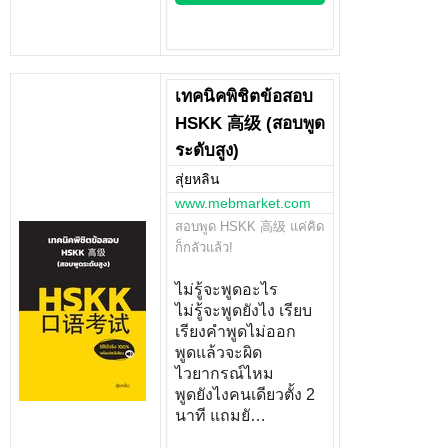
เทคนิคพิชิตข้อสอบ
HSKK 高级 (สอบพูด
ระดับสูง)
สุ่ยหลิน
www.mebmarket.com
สอบพูด HSKK 高级 แค่คิด
ก็กลัวแล้ว!
ไม่รู้จะพูดอะไร
ไม่รู้จะพูดยังไง เรียบ
เรียงคำพูดไม่ออก
พูดแล้วจะผิด
ไวยากรณ์ไหม
พูดยังไงคนเดียวตั้ง 2
นาที แถมยั…