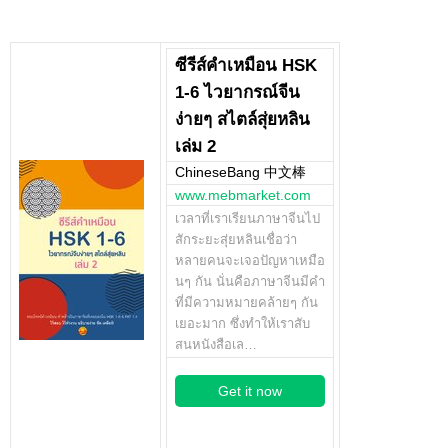
ซีรีส์คำเหมือน HSK
1-6 ไวยากรณ์จีน
ง่ายๆ สไตล์สุ่ยหลิน
เล่ม 2
ChineseBang 中文棒
www.mebmarket.com
เวลาที่เราเรียนภาษาจีนไป
สักระยะสุ่ยหลินเชื่อว่า
หลายคนจะเจอปัญหาเหมือ
นๆ กัน นั่นคือภาษาจีนมีคำ
ที่มีความหมายคล้ายๆ กัน
เยอะมาก ซึ่งทำให้เราสับ
สนหนังสือเล…
Get it now