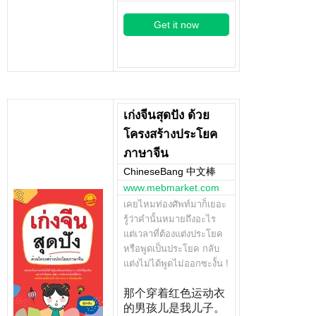
Get it now
เก่งจีนสุดปัง ด้วย
โครงสร้างประโยค
ภาษาจีน
ChineseBang 中文棒
www.mebmarket.com
เคยไหมท่องศัพท์มาก็เยอะ
รู้ว่าคำนั้นหมายถึงอะไร
แต่เวลาที่ต้องแต่งประโยค
หรือพูดเป็นประโยค กลับ
แต่งไม่ได้พูดไม่ออกซะงั้น !
那个穿着红色运动衣
的男孩儿是我儿子。