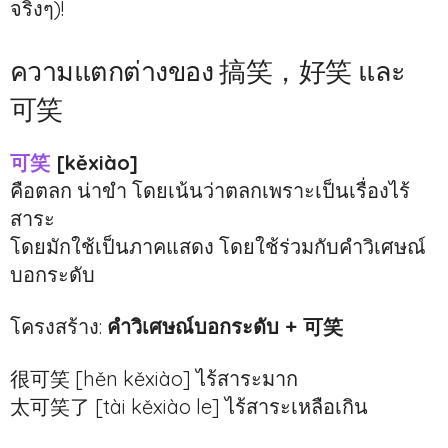
จริงๆ)!
ความแตกต่างของ 搞笑，好笑 และ
可笑
可笑
[kěxiào]
คือตลก น่าขำ โดยเน้นว่าตลกเพราะเป็นเรื่องไร้
สาระ
โดยมักใช้เป็นภาคแสดง โดยใช้ร่วมกับคำวิเศษณ์
บอกระดับ
โครงสร้าง:
คำวิเศษณ์บอกระดับ + 可笑
很可笑 [hěn kěxiào] ไร้สาระมาก
太可笑了 [tài kěxiào le] ไร้สาระเหลือเกิน