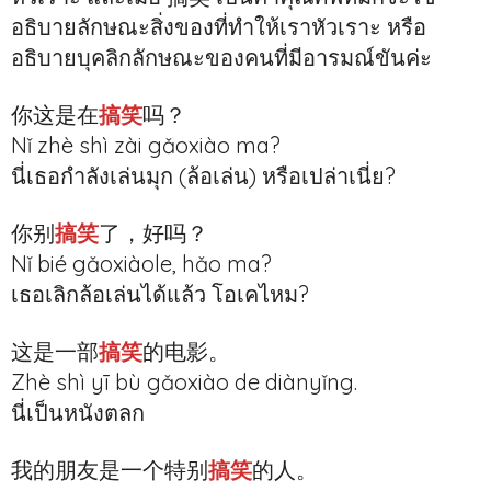
อธิบายลักษณะสิ่งของที่ทำให้เราหัวเราะ หรือ
อธิบายบุคลิกลักษณะของคนที่มีอารมณ์ขันค่ะ
你这是在
搞笑
吗？
Nǐ zhè shì zài gǎoxiào ma?
นี่เธอกำลังเล่นมุก (ล้อเล่น) หรือเปล่าเนี่ย?
你别
搞笑
了，好吗？
Nǐ bié gǎoxiàole, hǎo ma?
เธอเลิกล้อเล่นได้แล้ว โอเคไหม?
这是一部
搞笑
的电影。
Zhè shì yī bù gǎoxiào de diànyǐng.
นี่เป็นหนังตลก
我的朋友是一个特别
搞笑
的人。