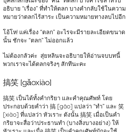
บุคลิกลักษณะของ “คน” ที่ตลก บางคำใช้สำหรับ
อธิบาย “เรื่อง” ที่ทำให้ตลก บางคำกลับใช้ในความ
หมายว่าตลกไร้สาระ เป็นความหมายทางลบไปอีก
โอ้โห! แค่เรื่อง “ตลก” อะไรจะมีรายละเอียดขนาด
นั้น ชักจะ “ตลก” ไม่ออกแล้ว
ไม่ต้องกลัวค่ะ สุ่ยหลินจะอธิบายให้อ่านจบบทนี้
พวกเราจะได้ตลกจริงๆ สักทีนะคะ
搞笑 [gǎoxiào]
搞笑 เป็นได้ทั้งคำกริยา และคำคุณศัพท์ โดย
ประกอบด้วยคำว่า 搞 [gǎo] แปลว่า “ทำ” และ 笑
[xiào] ที่แปลว่า หัวเราะ ดังนั้น 搞笑 เมื่อเป็นคำ
กริยาจะสื่อว่าประธานทำ (บางสิ่งบางอย่าง) ให้
หัวเราะ และเมื่อ 搞笑 เป็นคำคุณศัพท์มักจะใช้