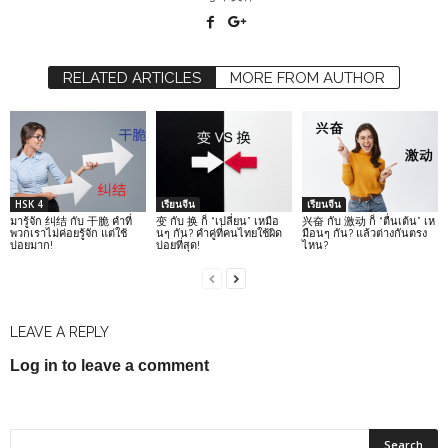
RELATED ARTICLES
MORE FROM AUTHOR
HSK 4
เรียนจีน
เรียนจีน
มารู้จัก 纠结 กับ 干脆 คำที่
变 กับ 换 ก็ “เปลี่ยน” เหมือ
兴奋 กับ 激动 ก็ “ตื่นเต้น” เห
พวกเราไม่ค่อยรู้จัก แต่ใช้
นๆ กัน? คำคู่ที่คนไทยใช้ผิด
มือนๆ กัน? แล้วต่างกันตรง
บ่อยมาก!
บ่อยที่สุด!
ไหน?
LEAVE A REPLY
Log in to leave a comment