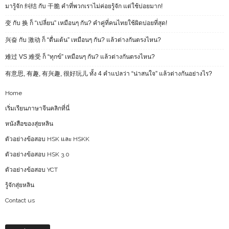
มารู้จัก 纠结 กับ 干脆 คำที่พวกเราไม่ค่อยรู้จัก แต่ใช้บ่อยมาก!
变 กับ 换 ก็ “เปลี่ยน” เหมือนๆ กัน? คำคู่ที่คนไทยใช้ผิดบ่อยที่สุด!
兴奋 กับ 激动 ก็ “ตื่นเต้น” เหมือนๆ กัน? แล้วต่างกันตรงไหน?
难过 VS 难受 ก็ “ทุกข์” เหมือนๆ กัน? แล้วต่างกันตรงไหน?
有意思, 有趣, 有兴趣, 很好玩儿 ทั้ง 4 คำแปลว่า “น่าสนใจ” แล้วต่างกันอย่างไร?
Home
เริ่มเรียนภาษาจีนคลิกที่นี่
หนังสือของสุ่ยหลิน
ตัวอย่างข้อสอบ HSK และ HSKK
ตัวอย่างข้อสอบ HSK 3.0
ตัวอย่างข้อสอบ YCT
รู้จักสุ่ยหลิน
Contact us
Archives