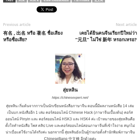
TAGS
HSK
HSK 4
ซีรีส์คำเหมื๊อนเหมือน
ไวยากรณ์จีน
近义词
Previous article
Next article
有名 , 出名 หรือ 著名 ชื่อเสียง
เคยได้ยินคนจีนเรียกปีใหม่ว่า
หรือชื่อเสีย?
“元旦” ไม่ใช่ 新年 หรอกเหรอ?
สุ่ยหลิน
https://chinesexpert.net/
สุ่ยหลิน เริ่มต้นจากการเป็นนักเขียนหนังสือภาษาจีน ตอนนี้มีผลงานหนังสือ 14 เล่ม
เป็นบก.หนังสืออีก 1 เล่ม คอร์สออนไลน์ Chinese Hack (ภาษาจีนเบื้องต้น) คอร์ส
ออนไลน์ Pinyin และ คอร์สออนไลน์ HSK3 และ HSK4 ค่ะ เป้าหมายของสุ่ยหลินคือ
ตั้งใจทำหนังสือ โพส คลิป Live และคอร์สออนไลน์สอนภาษาจีนที่เข้าใจง่าย สนุกไม่
น่าเบื่อแต่ใช้งานได้จริงค่ะ นอกจากนี้ สุ่ยหลินยังเป็นผู้ร่วมก่อตั้งสำนักพิมพ์ภาษาจีน
ChineseBang 中文棒 อีกด้วยค่ะ