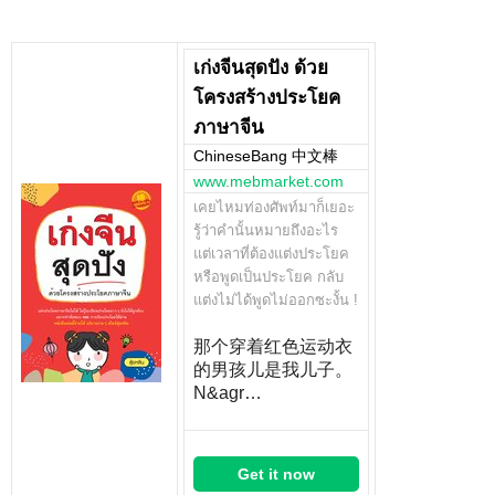
เก่งจีนสุดปัง ด้วย
โครงสร้างประโยค
ภาษาจีน
ChineseBang 中文棒
www.mebmarket.com
เคยไหมท่องศัพท์มาก็เยอะ
รู้ว่าคำนั้นหมายถึงอะไร
แต่เวลาที่ต้องแต่งประโยค
หรือพูดเป็นประโยค กลับ
แต่งไม่ได้พูดไม่ออกซะงั้น !
那个穿着红色运动衣
的男孩儿是我儿子。
N&agr…
Get it now