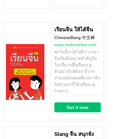
เรียนจีน ให้ได้จีน
ChineseBang 中文棒
www.mebmarket.com
ทุกวันนี้เรารู้กันดีว่า ภาษา
จีนเริ่มมีบทบาทสำคัญใน
โลกนี้มากขึ้นเรื่อยๆ ดู
ตัวอย่างใกล้ตัวเราก็จาก
จำนวนนักท่องเที่ยวชาวจีน
ในบ้านเราก็ได้ หรือจะดู
ไกลกว่า…
Get it now
Slang จีน สนุกจัง