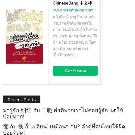
ChineseBang 中文棒
www.mebmarket.com
หนังสือ Slang จีน สนุกจัง
รวบรวมคำศัพท์แสลงใน
ภาษาจีนที่คนจีนใช้ในชีวิต
ประจำวันบ่อยๆ ทั้งหมด 70
คำ พร้อมตัวอย่างประโยค
และที่มาของคำแสลง
เป็นวิธีการเรี…
Get it now
Recent Posts
มารู้จัก 纠结 กับ 干脆 คำที่พวกเราไม่ค่อยรู้จัก แต่ใช้
บ่อยมาก!
变 กับ 换 ก็ “เปลี่ยน” เหมือนๆ กัน? คำคู่ที่คนไทยใช้ผิด
บ่อยที่สุด!