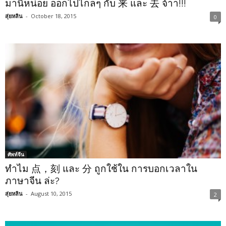
มานี่หน่อย ออกไปไกลๆ กับ 来 และ 去 จ้าา!!!
สุ่ยหลิน
-
October 18, 2015
0
ศัพท์จีน
ทำไม 点，刻 และ 分 ถูกใช้ใน การบอกเวลาใน
ภาษาจีน ล่ะ?
สุ่ยหลิน
-
August 10, 2015
2