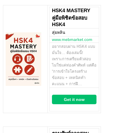
HSK4 MASTERY
คู่มือพิชิตข้อสอบ
HSK4
สุ่ยหลิน
www.mebmarket.com
อยากสอบผ่าน HSK4 แบบ
มั่นใจ… ต้องเล่มนี้!
เพราะการเตรียมตัวสอบ
ไม่ใช่แค่ท่องคำศัพท์ แต่คือ
“การเข้าใจโครงสร้าง
ข้อสอบ + เทคนิคทำ
คะแนน + การฝึ…
Get it now