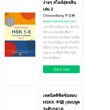
ง่ายๆ สไตล์สุ่ยหลิน
เล่ม 2
ChineseBang 中文棒
www.mebmarket.com
เวลาที่เราเรียนภาษาจีนไป
สักระยะสุ่ยหลินเชื่อว่า
หลายคนจะเจอปัญหาเหมือ
นๆ กัน นั่นคือภาษาจีนมีคำ
ที่มีความหมายคล้ายๆ กัน
เยอะมาก ซึ่งทำให้เราสับ
สนหนังสือเล…
Get it now
เทคนิคพิชิตข้อสอบ
HSKK 中级 (สอบพูด
ระดับกลาง)