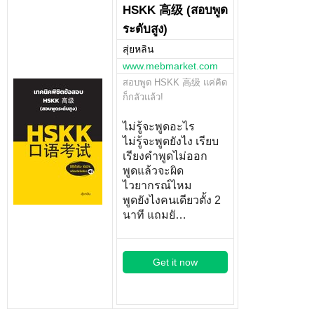
HSKK 高级 (สอบพูด
ระดับสูง)
สุ่ยหลิน
www.mebmarket.com
สอบพูด HSKK 高级 แค่คิด
ก็กลัวแล้ว!
ไม่รู้จะพูดอะไร
ไม่รู้จะพูดยังไง เรียบ
เรียงคำพูดไม่ออก
พูดแล้วจะผิด
ไวยากรณ์ไหม
พูดยังไงคนเดียวตั้ง 2
นาที แถมยั…
Get it now