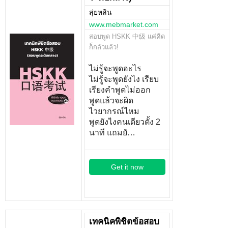
สุ่ยหลิน
www.mebmarket.com
สอบพูด HSKK 中级 แค่คิด
ก็กลัวแล้ว!
ไม่รู้จะพูดอะไร
ไม่รู้จะพูดยังไง เรียบ
เรียงคำพูดไม่ออก
พูดแล้วจะผิด
ไวยากรณ์ไหม
พูดยังไงคนเดียวตั้ง 2
นาที แถมยั…
Get it now
เทคนิคพิชิตข้อสอบ