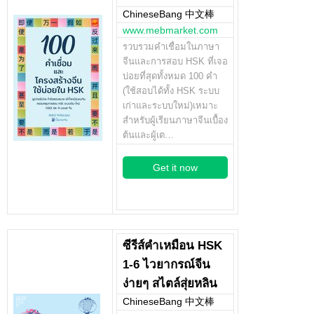
ChineseBang 中文棒
www.mebmarket.com
รวบรวมคำเชื่อมในภาษา
จีนและการสอบ HSK ที่เจอ
บ่อยที่สุดทั้งหมด 100 คำ
(ใช้สอบได้ทั้ง HSK ระบบ
เก่าและระบบใหม่)เหมาะ
สำหรับผู้เรียนภาษาจีนเบื้อง
ต้นและผู้เต…
Get it now
ซีรีส์คำเหมือน HSK
1-6 ไวยากรณ์จีน
ง่ายๆ สไตล์สุ่ยหลิน
ChineseBang 中文棒