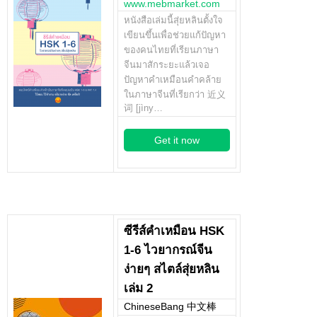
www.mebmarket.com
หนังสือเล่มนี้สุ่ยหลินตั้งใจ
เขียนขึ้นเพื่อช่วยแก้ปัญหา
ของคนไทยที่เรียนภาษา
จีนมาสักระยะแล้วเจอ
ปัญหาคำเหมือนคำคล้าย
ในภาษาจีนที่เรียกว่า 近义
词 [jìny…
Get it now
ซีรีส์คำเหมือน HSK
1-6 ไวยากรณ์จีน
ง่ายๆ สไตล์สุ่ยหลิน
เล่ม 2
ChineseBang 中文棒