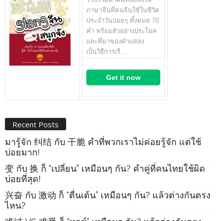
ภาษาจีนที่คนจีนใช้ในชีวิต
ประจำวันบ่อยๆ ทั้งหมด 70
คำ พร้อมตัวอย่างประโยค
และที่มาของคำแสลง
เป็นวิธีการเรี…
Get it now
Recent Posts
มารู้จัก 纠结 กับ 干脆 คำที่พวกเราไม่ค่อยรู้จัก แต่ใช้
บ่อยมาก!
变 กับ 换 ก็ “เปลี่ยน” เหมือนๆ กัน? คำคู่ที่คนไทยใช้ผิด
บ่อยที่สุด!
兴奋 กับ 激动 ก็ “ตื่นเต้น” เหมือนๆ กัน? แล้วต่างกันตรง
ไหน?