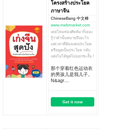
โครงสร้างประโยค
ภาษาจีน
ChineseBang 中文棒
www.mebmarket.com
เคยไหมท่องศัพท์มาก็เยอะ
รู้ว่าคำนั้นหมายถึงอะไร
แต่เวลาที่ต้องแต่งประโยค
หรือพูดเป็นประโยค กลับ
แต่งไม่ได้พูดไม่ออกซะงั้น !
那个穿着红色运动衣
的男孩儿是我儿子。
N&agr…
Get it now