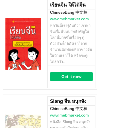
เรียนจีน ให้ได้จีน
ChineseBang 中文棒
www.mebmarket.com
ทุกวันนี้เรารู้กันดีว่า ภาษา
จีนเริ่มมีบทบาทสำคัญใน
โลกนี้มากขึ้นเรื่อยๆ ดู
ตัวอย่างใกล้ตัวเราก็จาก
จำนวนนักท่องเที่ยวชาวจีน
ในบ้านเราก็ได้ หรือจะดู
ไกลกว่า…
Get it now
Slang จีน สนุกจัง
ChineseBang 中文棒
www.mebmarket.com
หนังสือ Slang จีน สนุกจัง
รวบรวมคำศัพท์แสลงใน