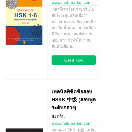
www.mebmarket.com
เวลาที่เราเรียนภาษาจีนไป
สักระยะสุ่ยหลินเชื่อว่า
หลายคนจะเจอปัญหาเหมือ
นๆ กัน นั่นคือภาษาจีนมีคำ
ที่มีความหมายคล้ายๆ กัน
เยอะมาก ซึ่งทำให้เราสับ
สนหนังสือเล…
Get it now
เทคนิคพิชิตข้อสอบ
HSKK 中级 (สอบพูด
ระดับกลาง)
สุ่ยหลิน
www.mebmarket.com
สอบพูด HSKK 中级 แค่คิด