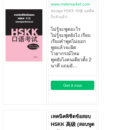
www.mebmarket.com
สอบพูด HSKK 中级 แค่คิด
ก็กลัวแล้ว!
ไม่รู้จะพูดอะไร
ไม่รู้จะพูดยังไง เรียบ
เรียงคำพูดไม่ออก
พูดแล้วจะผิด
ไวยากรณ์ไหม
พูดยังไงคนเดียวตั้ง 2
นาที แถมยั…
Get it now
เทคนิคพิชิตข้อสอบ
HSKK 高级 (สอบพูด