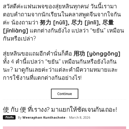
สวัสดีค่ะแฟนเพจของสุ่ยหลินทุกคน! วันนี้เรามา
ตอบคำถามจากนักเรียนในคลาสพูดจีนจากใจกัน
ค่ะ น้องถามว่า
努力 [nǔlì], 尽力 [jìnlì], 尽量
[jǐnliàng]
แตกต่างกันยังไง แปลว่า “ขยัน” เหมือน
กันหรือเปล่า?
สุ่ยหลินขอแถมอีกคำนั่นก็คือ
用功 [yònggōng]
ทั้ง 4 คำนี้แปลว่า “ขยัน” เหมือนกันหรือยังไงกัน
นะ? มาดูกันเลยค่ะว่าแต่ละคำมีความหมายและ
การใช้งานที่แตกต่างกันอย่างไร!
Continue
使 กับ 便 ที่เรางง? มาแยกให้ชัดเจนกันเถอะ!
By
Weeraphan Kunthachote
-
March 8, 2026
เรียนจีน