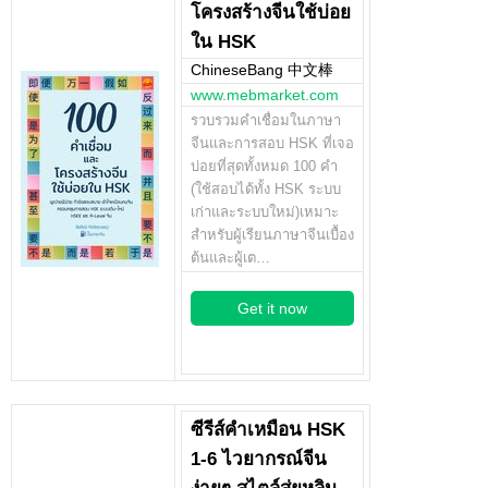
โครงสร้างจีนใช้บ่อย
ใน HSK
ChineseBang 中文棒
www.mebmarket.com
รวบรวมคำเชื่อมในภาษา
จีนและการสอบ HSK ที่เจอ
บ่อยที่สุดทั้งหมด 100 คำ
(ใช้สอบได้ทั้ง HSK ระบบ
เก่าและระบบใหม่)เหมาะ
สำหรับผู้เรียนภาษาจีนเบื้อง
ต้นและผู้เต…
Get it now
ซีรีส์คำเหมือน HSK
1-6 ไวยากรณ์จีน