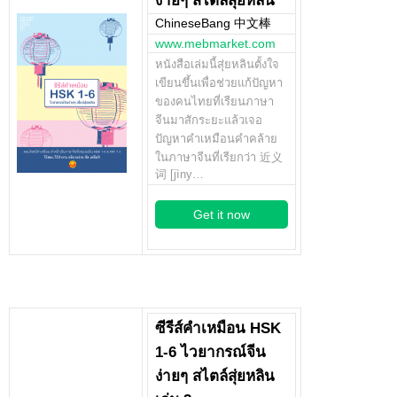
ง่ายๆ สไตล์สุ่ยหลิน
ChineseBang 中文棒
www.mebmarket.com
หนังสือเล่มนี้สุ่ยหลินตั้งใจ
เขียนขึ้นเพื่อช่วยแก้ปัญหา
ของคนไทยที่เรียนภาษา
จีนมาสักระยะแล้วเจอ
ปัญหาคำเหมือนคำคล้าย
ในภาษาจีนที่เรียกว่า 近义
词 [jìny…
Get it now
ซีรีส์คำเหมือน HSK
1-6 ไวยากรณ์จีน
ง่ายๆ สไตล์สุ่ยหลิน