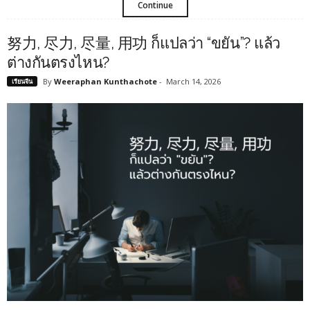
Continue
努力, 尽力, 尽量, 用功 ก็แปลว่า “ขยัน”? แล้ว
ต่างกันตรงไหน?
By
Weeraphan Kunthachote
-
March 14, 2026
เรียนจีน