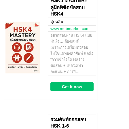
HSK4 MASTERY
คู่มือพิชิตข้อสอบ
HSK4
สุ่ยหลิน
www.mebmarket.com
อยากสอบผ่าน HSK4 แบบ
มั่นใจ… ต้องเล่มนี้!
เพราะการเตรียมตัวสอบ
ไม่ใช่แค่ท่องคำศัพท์ แต่คือ
“การเข้าใจโครงสร้าง
ข้อสอบ + เทคนิคทำ
คะแนน + การฝึ…
Get it now
รวมศัพท์ออกสอบ
HSK 1-6