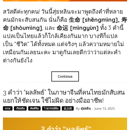
สวัสดีค่ะทุกคน! วันนี้สุ่ยหลินจะมาพูดถึงคำที่หลาย
คนมักจะสับสนกัน นั่นก็คือ
生命 [shēngmìng], 寿
命
[shòumìng]
, และ
命运 [mìngyùn]
ทั้ง 3 คำนี้
แปลเป็นไทยแล้วก็ใกล้เคียงกันมาก บางทีก็แปล
เป็น “ชีวิต” ได้ทั้งหมด แต่จริงๆ แล้วความหมายไม่
เหมือนกันเลยนะคะ มาดูกันเลยดีกว่าว่าแต่ละคำ
ต่างกันยังไง
Continue
3 คำว่า “ผลลัพธ์” ในภาษาจีนที่คนไทยมักสับสน
แยกให้ชัดเจน ใช้ไม่ผิด อย่างมืออาชีพ!
By
สุ่ยหลิน
-
June 15, 2025
HSK
เรียนจีน
ศัพท์จีน
ไวยากรณ์จีน
近义词