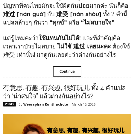
ปัญหาที่คนไทยมักจะใช้ผิดกันบ่อยมากค่ะ นั่นก็คือ
难过 [nán guò]
กับ
难受 [nán shòu]
ทั้ง 2 คำนี้
แปลคล้ายๆ กันว่า
“ทุกข์”
หรือ
“ไม่สบายใจ”
แต่รู้ไหมคะว่า
ใช้แทนกันไม่ได้!
และที่สำคัญคือ
เวลาเราป่วยไม่สบาย
ไม่ใช้ 难过 เลยนะคะ
ต้องใช้
难受 เท่านั้น! มาดูกันเลยค่ะว่าต่างกันอย่างไร
Continue
有意思, 有趣, 有兴趣, 很好玩儿 ทั้ง 4 คำแปล
ว่า “น่าสนใจ” แล้วต่างกันอย่างไร?
By
Weeraphan Kunthachote
-
March 15, 2026
เรียนจีน