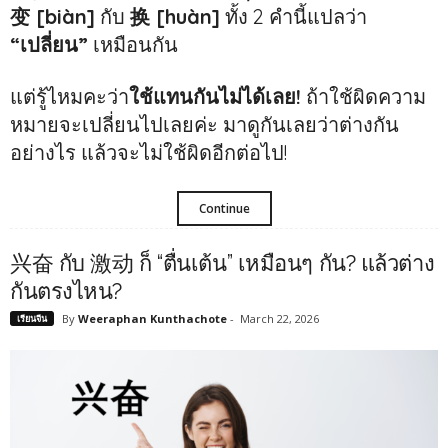
变 [biàn]
กับ
换 [huàn]
ทั้ง 2 คำนี้แปลว่า
“เปลี่ยน”
เหมือนกัน
แต่รู้ไหมคะว่า
ใช้แทนกันไม่ได้เลย!
ถ้าใช้ผิดความ
หมายจะเปลี่ยนไปเลยค่ะ มาดูกันเลยว่าต่างกัน
อย่างไร แล้วจะไม่ใช้ผิดอีกต่อไป!
Continue
兴奋 กับ 激动 ก็ “ตื่นเต้น” เหมือนๆ กัน? แล้วต่าง
กันตรงไหน?
By
Weeraphan Kunthachote
-
March 22, 2026
เรียนจีน