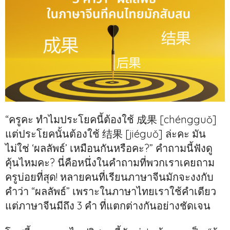
“ครูคะ ทำไมประโยคนี้ต้องใช้ 成果 [chéngguǒ]
แต่ประโยคนั้นต้องใช้ 结果 [jiéguǒ] ล่ะคะ มัน
ไม่ใช่ ‘ผลลัพธ์’ เหมือนกันหรือคะ?” คำถามนี้ฟังดู
คุ้นไหมคะ? นี่คือหนึ่งในคำถามที่พวกเราเคยถาม
ครูบ่อยที่สุด! หลายคนที่เรียนภาษาจีนมักจะงงกับ
คำว่า “ผลลัพธ์” เพราะในภาษาไทยเราใช้คำเดียว
แต่ภาษาจีนมีถึง 3 คำ ที่แตกต่างกันอย่างชัดเจน