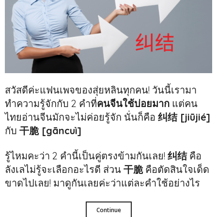
สวัสดีค่ะแฟนเพจของสุ่ยหลินทุกคน! วันนี้เรามา
ทำความรู้จักกับ 2 คำที่
คนจีนใช้บ่อยมาก
แต่คน
ไทยอ่านจีนมักจะไม่ค่อยรู้จัก นั่นก็คือ
纠结 [jiūjié]
กับ
干脆 [gāncuì]
รู้ไหมคะว่า 2 คำนี้เป็นคู่ตรงข้ามกันเลย!
纠结
คือ
ลังเลไม่รู้จะเลือกอะไรดี ส่วน
干脆
คือตัดสินใจเด็ด
ขาดไปเลย! มาดูกันเลยค่ะว่าแต่ละคำใช้อย่างไร
Continue