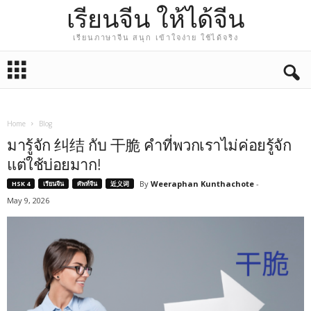
เรียนจีน ให้ได้จีน
เรียนภาษาจีน สนุก เข้าใจง่าย ใช้ได้จริง
Home
Blog
มารู้จัก 纠结 กับ 干脆 คำที่พวกเราไม่ค่อยรู้จัก
แต่ใช้บ่อยมาก!
By
Weeraphan Kunthachote
-
HSK 4
เรียนจีน
ศัพท์จีน
近义词
May 9, 2026