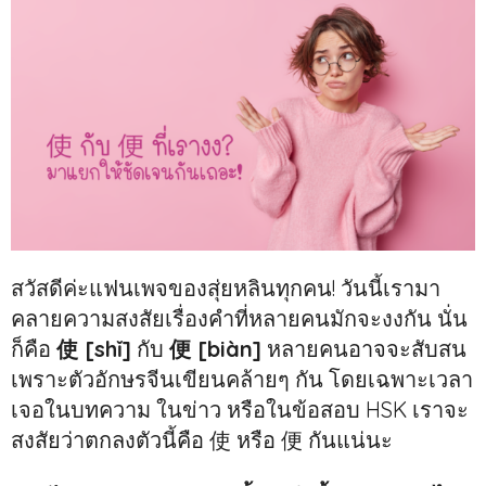
สวัสดีค่ะแฟนเพจของสุ่ยหลินทุกคน! วันนี้เรามา
คลายความสงสัยเรื่องคำที่หลายคนมักจะงงกัน นั่น
ก็คือ
使 [shǐ]
กับ
便 [biàn]
หลายคนอาจจะสับสน
เพราะตัวอักษรจีนเขียนคล้ายๆ กัน โดยเฉพาะเวลา
เจอในบทความ ในข่าว หรือในข้อสอบ HSK เราจะ
สงสัยว่าตกลงตัวนี้คือ 使 หรือ 便 กันแน่นะ