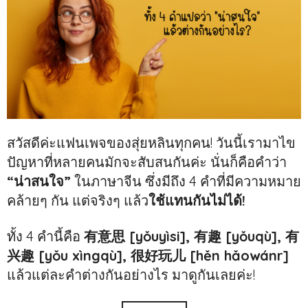
สวัสดีค่ะแฟนเพจของสุ่ยหลินทุกคน! วันนี้เรามาไข
ปัญหาที่หลายคนมักจะสับสนกันค่ะ นั่นก็คือคำว่า
“น่าสนใจ”
ในภาษาจีน ซึ่งมีถึง 4 คำที่มีความหมาย
คล้ายๆ กัน แต่จริงๆ แล้ว
ใช้แทนกันไม่ได้!
ทั้ง 4 คำนี้คือ
有意思 [yǒuyìsi], 有趣 [yǒuqù], 有
兴趣 [yǒu xìngqù], 很好玩儿 [hěn hǎowánr]
แล้วแต่ละคำต่างกันอย่างไร มาดูกันเลยค่ะ!