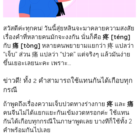
สวัสดีค่ะทุกคน! วันนี้สุ่ยหลินจะมาคลายความสงสัย
เรื่องคำที่หลายคนมักจะงงกัน นั่นก็คือ
疼 [téng]
กับ
痛 [tòng]
หลายคนพยายามแยกว่า 疼 แปลว่า
“เจ็บ” ส่วน 痛 แปลว่า “ปวด” แต่จริงๆ แล้วมันง่าย
ขึ้นเยอะเลยนะคะ เพราะ…
ข่าวดี! ทั้ง 2 คำสามารถใช้แทนกันได้เกือบทุก
กรณี
ถ้าพูดถึงเรื่องความเจ็บปวดทางร่างกาย
疼
และ
痛
คนจีนไม่ได้แยกแยะกันเข้มงวดหรอกค่ะ ใช้แทน
กันได้เกือบทุกกรณีในภาษาพูดเลย บางทีก็ใช้ทั้ง 2
คำพร้อมกันไปเลย