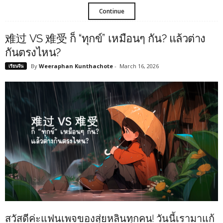
Continue
难过 VS 难受 ก็ “ทุกข์” เหมือนๆ กัน? แล้วต่าง
กันตรงไหน?
By
Weeraphan Kunthachote
-
March 16, 2026
เรียนจีน
สวัสดีค่ะแฟนเพจของสุ่ยหลินทุกคน! วันนี้เรามาแก้