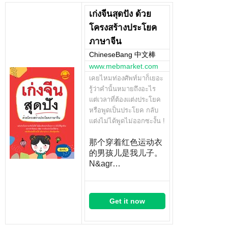
เก่งจีนสุดปัง ด้วย
โครงสร้างประโยค
ภาษาจีน
ChineseBang 中文棒
www.mebmarket.com
เคยไหมท่องศัพท์มาก็เยอะ
รู้ว่าคำนั้นหมายถึงอะไร
แต่เวลาที่ต้องแต่งประโยค
หรือพูดเป็นประโยค กลับ
แต่งไม่ได้พูดไม่ออกซะงั้น !
那个穿着红色运动衣
的男孩儿是我儿子。
N&agr…
Get it now