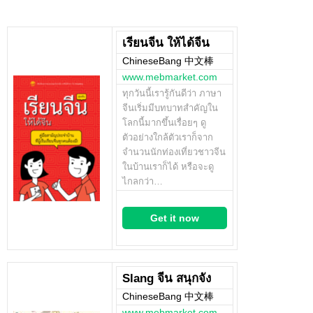
เรียนจีน ให้ได้จีน
ChineseBang 中文棒
www.mebmarket.com
ทุกวันนี้เรารู้กันดีว่า ภาษา
จีนเริ่มมีบทบาทสำคัญใน
โลกนี้มากขึ้นเรื่อยๆ ดู
ตัวอย่างใกล้ตัวเราก็จาก
จำนวนนักท่องเที่ยวชาวจีน
ในบ้านเราก็ได้ หรือจะดู
ไกลกว่า…
Get it now
Slang จีน สนุกจัง
ChineseBang 中文棒
www.mebmarket.com