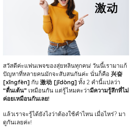
สวัสดีค่ะแฟนเพจของสุ่ยหลินทุกคน! วันนี้เรามาแก้
ปัญหาที่หลายคนมักจะสับสนกันค่ะ นั่นก็คือ
兴奋
[xīngfèn]
กับ
激动 [jīdòng]
ทั้ง 2 คำนี้แปลว่า
“ตื่นเต้น”
เหมือนกัน แต่รู้ไหมคะว่า
มีความรู้สึกที่ไม่
ค่อยเหมือนกันเลย!
แล้วเราจะรู้ได้ยังไงว่าต้องใช้คำไหน เมื่อไหร่? มา
ดูกันเลยค่ะ!