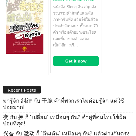
หนังสือ Slang จีน สนุกจัง
รวบรวมคำศัพท์แสลงใน
ภาษาจีนที่คนจีนใช้ในชีวิต
ประจำวันบ่อยๆ ทั้งหมด 70
คำ พร้อมตัวอย่างประโยค
และที่มาของคำแสลง
เป็นวิธีการเรี…
Get it now
Recent Posts
มารู้จัก 纠结 กับ 干脆 คำที่พวกเราไม่ค่อยรู้จัก แต่ใช้
บ่อยมาก!
变 กับ 换 ก็ “เปลี่ยน” เหมือนๆ กัน? คำคู่ที่คนไทยใช้ผิด
บ่อยที่สุด!
兴奋 กับ 激动 ก็ “ตื่นเต้น” เหมือนๆ กัน? แล้วต่างกันตรง