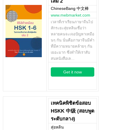
เล่ม 2
ChineseBang 中文棒
www.mebmarket.com
เวลาที่เราเรียนภาษาจีนไป
สักระยะสุ่ยหลินเชื่อว่า
หลายคนจะเจอปัญหาเหมือ
นๆ กัน นั่นคือภาษาจีนมีคำ
ที่มีความหมายคล้ายๆ กัน
เยอะมาก ซึ่งทำให้เราสับ
สนหนังสือเล…
Get it now
เทคนิคพิชิตข้อสอบ
HSKK 中级 (สอบพูด
ระดับกลาง)
สุ่ยหลิน