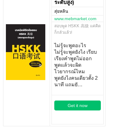
ระดับสูง)
สุ่ยหลิน
www.mebmarket.com
สอบพูด HSKK 高级 แค่คิด
ก็กลัวแล้ว!
ไม่รู้จะพูดอะไร
ไม่รู้จะพูดยังไง เรียบ
เรียงคำพูดไม่ออก
พูดแล้วจะผิด
ไวยากรณ์ไหม
พูดยังไงคนเดียวตั้ง 2
นาที แถมยั…
Get it now