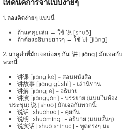
เทคนิคการจำแบบง่ายๆ
1. ลองคิดง่ายๆ แบบนี้:
ถ้าแค่คุยเล่น → ใช้ 说 [shuō]
ถ้าต้องอธิบายยาวๆ → ใช้ 讲 [jiǎng]
2. มาดูคำที่มักเจอบ่อยๆ กัน! 讲 [jiǎng] มักเจอกับ
พวกนี้:
讲课 [jiǎng kè] – สอนหนังสือ
讲故事 [jiǎng gùshì] – เล่านิทาน
讲解 [jiǎngjiě] – อธิบาย
讲演 [jiǎngyǎn] – บรรยาย (แบบในห้อง
ประชุม) 说 [shuō] มักเจอกับพวกนี้:
说话 [shuōhuà] – คุยกัน
说明 [shuōmíng] – อธิบาย (แบบสั้นๆ)
说实话 [shuō shíhuà] – พูดตรงๆ นะ