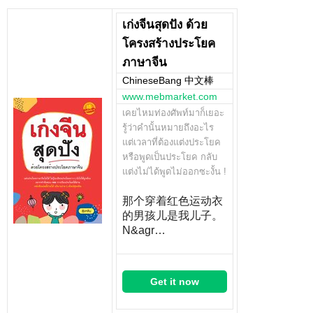
เก่งจีนสุดปัง ด้วย
โครงสร้างประโยค
ภาษาจีน
ChineseBang 中文棒
www.mebmarket.com
เคยไหมท่องศัพท์มาก็เยอะ
รู้ว่าคำนั้นหมายถึงอะไร
แต่เวลาที่ต้องแต่งประโยค
หรือพูดเป็นประโยค กลับ
แต่งไม่ได้พูดไม่ออกซะงั้น !
那个穿着红色运动衣
的男孩儿是我儿子。
N&agr…
Get it now