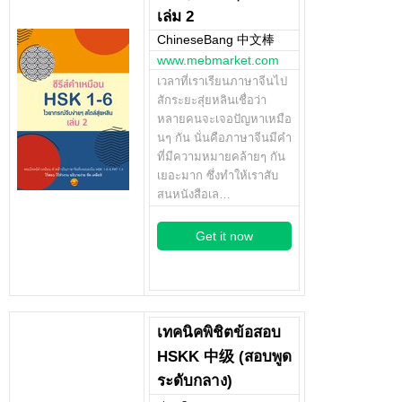
เล่ม 2
ChineseBang 中文棒
www.mebmarket.com
เวลาที่เราเรียนภาษาจีนไป
สักระยะสุ่ยหลินเชื่อว่า
หลายคนจะเจอปัญหาเหมือ
นๆ กัน นั่นคือภาษาจีนมีคำ
ที่มีความหมายคล้ายๆ กัน
เยอะมาก ซึ่งทำให้เราสับ
สนหนังสือเล…
Get it now
เทคนิคพิชิตข้อสอบ
HSKK 中级 (สอบพูด
ระดับกลาง)