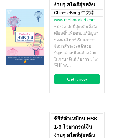
ง่ายๆ สไตล์สุ่ยหลิน
ChineseBang 中文棒
www.mebmarket.com
หนังสือเล่มนี้สุ่ยหลินตั้งใจ
เขียนขึ้นเพื่อช่วยแก้ปัญหา
ของคนไทยที่เรียนภาษา
จีนมาสักระยะแล้วเจอ
ปัญหาคำเหมือนคำคล้าย
ในภาษาจีนที่เรียกว่า 近义
词 [jìny…
Get it now
ซีรีส์คำเหมือน HSK
1-6 ไวยากรณ์จีน
ง่ายๆ สไตล์สุ่ยหลิน