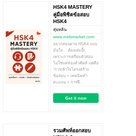
HSK4 MASTERY
คู่มือพิชิตข้อสอบ
HSK4
สุ่ยหลิน
www.mebmarket.com
อยากสอบผ่าน HSK4 แบบ
มั่นใจ… ต้องเล่มนี้!
เพราะการเตรียมตัวสอบ
ไม่ใช่แค่ท่องคำศัพท์ แต่คือ
“การเข้าใจโครงสร้าง
ข้อสอบ + เทคนิคทำ
คะแนน + การฝึ…
Get it now
รวมศัพท์ออกสอบ