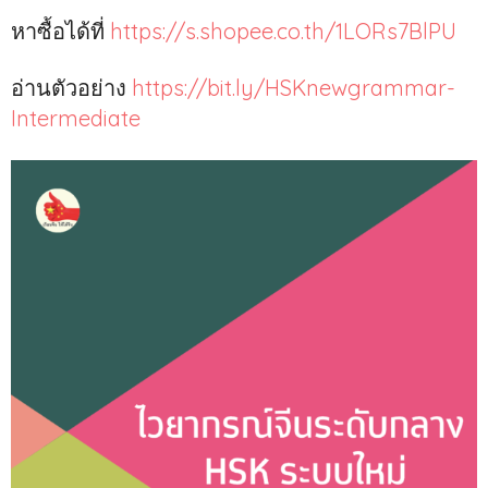
หาซื้อได้ที่
https://s.shopee.co.th/1LORs7BlPU
อ่านตัวอย่าง
https://bit.ly/HSKnewgrammar-
Intermediate