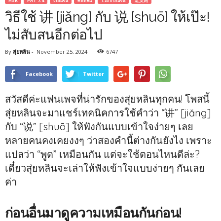
HSK
PAT 7.4
เรียนจีน
ศัพท์จีน
ไวยากรณ์จีน
近义词
วิธีใช้ 讲 [jiǎng] กับ 说 [shuō] ให้เป๊ะ!
ไม่สับสนอีกต่อไป
By
สุ่ยหลิน
-
November 25, 2024
6747
Facebook
Twitter
สวัสดีค่ะแฟนเพจที่น่ารักของสุ่ยหลินทุกคน! โพสนี้
สุ่ยหลินจะมาแชร์เทคนิคการใช้คำว่า “讲” [jiǎng]
กับ “说” [shuō] ให้ฟังกันแบบเข้าใจง่ายๆ เลย
หลายคนคงเคยงงๆ ว่าสองคำนี้ต่างกันยังไง เพราะ
แปลว่า “พูด” เหมือนกัน แต่จะใช้ตอนไหนดีล่ะ?
เดี๋ยวสุ่ยหลินจะเล่าให้ฟังเข้าใจแบบง่ายๆ กันเลย
ค่า
ก่อนอื่นมาดูความเหมือนกันก่อน!