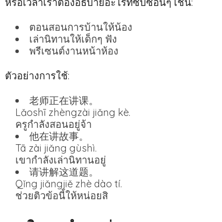
หรือเวลาเราต้องอธิบายอะไรที่ซับซ้อนๆ เช่น:
ตอนสอนการบ้านให้น้อง
เล่านิทานให้เด็กๆ ฟัง
พรีเซนต์งานหน้าห้อง
ตัวอย่างการใช้:
老师正在讲课。
Lǎoshī zhèngzài jiǎng kè.
ครูกำลังสอนอยู่จ้า
他在讲故事。
Tā zài jiǎng gùshì.
เขากำลังเล่านิทานอยู่
请讲解这道题。
Qǐng jiǎngjiě zhè dào tí.
ช่วยติวข้อนี้ให้หน่อยสิ