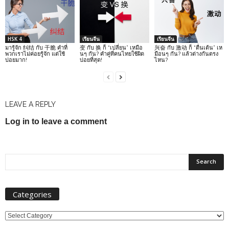
HSK 4
เรียนจีน
เรียนจีน
มารู้จัก 纠结 กับ 干脆 คำที่
变 กับ 换 ก็ “เปลี่ยน” เหมือ
兴奋 กับ 激动 ก็ “ตื่นเต้น” เห
พวกเราไม่ค่อยรู้จัก แต่ใช้
นๆ กัน? คำคู่ที่คนไทยใช้ผิด
มือนๆ กัน? แล้วต่างกันตรง
บ่อยมาก!
บ่อยที่สุด!
ไหน?
LEAVE A REPLY
Log in to leave a comment
Categories
Categories