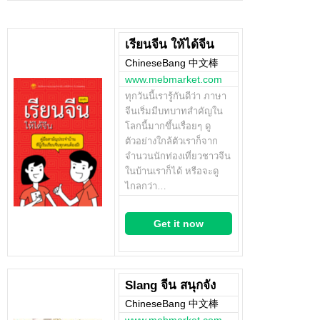
เรียนจีน ให้ได้จีน
ChineseBang 中文棒
www.mebmarket.com
ทุกวันนี้เรารู้กันดีว่า ภาษา
จีนเริ่มมีบทบาทสำคัญใน
โลกนี้มากขึ้นเรื่อยๆ ดู
ตัวอย่างใกล้ตัวเราก็จาก
จำนวนนักท่องเที่ยวชาวจีน
ในบ้านเราก็ได้ หรือจะดู
ไกลกว่า…
Get it now
Slang จีน สนุกจัง
ChineseBang 中文棒
www.mebmarket.com