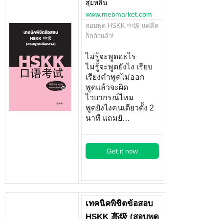
สุ่ยหลิน
www.mebmarket.com
สอบพูด HSKK 中级 แค่คิด
ก็กลัวแล้ว!
ไม่รู้จะพูดอะไร
ไม่รู้จะพูดยังไง เรียบ
เรียงคำพูดไม่ออก
พูดแล้วจะผิด
ไวยากรณ์ไหม
พูดยังไงคนเดียวตั้ง 2
นาที แถมยั…
Get it now
เทคนิคพิชิตข้อสอบ
HSKK 高级 (สอบพูด