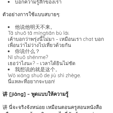
บอกความรู้สึกของเรา
ตัวอย่างการใช้แบบสบายๆ:
他说他明天不来。
Tā shuō tā míngtiān bù lái.
เค้าบอกว่าพรุ่งนี้ไม่มา – เหมือนเรา chat บอก
เพื่อนว่าไม่ว่างไปเที่ยวด้วยกัน
你说什么？
Nǐ shuō shénme?
เธอว่าไงนะ? – เวลาได้ยินไม่ชัด
我想说的就是这个。
Wǒ xiǎng shuō de jiù shì zhège.
นี่แหละที่อยากจะบอก!
讲 [jiǎng] – พูดแบบให้ความรู้
讲 นี่จะจริงจังหน่อย เหมือนตอนครูสอนหนังสือ