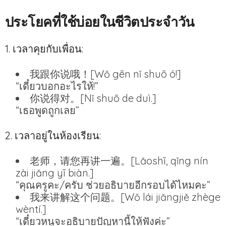
ประโยคที่ใช้บ่อยในชีวิตประจำวัน
1. เวลาคุยกับเพื่อน:
我跟你说哦！[Wǒ gēn nǐ shuō ó!]
“เดี๋ยวบอกอะไรให้!”
你说得对。[Nǐ shuō de duì.]
“เธอพูดถูกเลย”
2. เวลาอยู่ในห้องเรียน:
老师，请您再讲一遍。[Lǎoshī, qǐng nín
zài jiǎng yī biàn.]
“คุณครูคะ/ครับ ช่วยอธิบายอีกรอบได้ไหมคะ”
我来讲解这个问题。[Wǒ lái jiǎngjiě zhège
wèntí.]
“เดี๋ยวหนูจะอธิบายปัญหานี้ให้ฟังค่ะ”