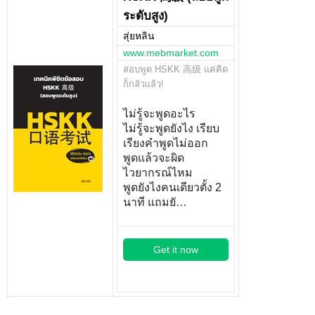
ระดับสูง)
สุ่ยหลิน
www.mebmarket.com
สอบพูด HSKK 高级 แค่คิด
ก็กลัวแล้ว!
ไม่รู้จะพูดอะไร
ไม่รู้จะพูดยังไง เรียบ
เรียงคำพูดไม่ออก
พูดแล้วจะผิด
ไวยากรณ์ไหม
พูดยังไงคนเดียวตั้ง 2
นาที แถมยั…
Get it now