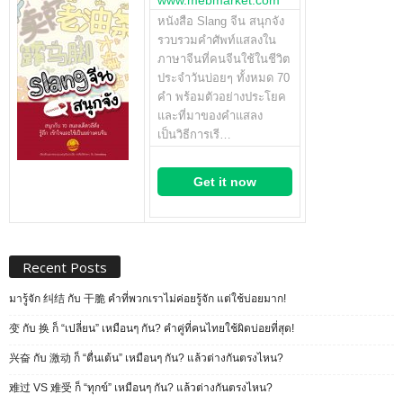
หนังสือ Slang จีน สนุกจัง
รวบรวมคำศัพท์แสลงใน
ภาษาจีนที่คนจีนใช้ในชีวิต
ประจำวันบ่อยๆ ทั้งหมด 70
คำ พร้อมตัวอย่างประโยค
และที่มาของคำแสลง
เป็นวิธีการเรี…
Get it now
Recent Posts
มารู้จัก 纠结 กับ 干脆 คำที่พวกเราไม่ค่อยรู้จัก แต่ใช้บ่อยมาก!
变 กับ 换 ก็ “เปลี่ยน” เหมือนๆ กัน? คำคู่ที่คนไทยใช้ผิดบ่อยที่สุด!
兴奋 กับ 激动 ก็ “ตื่นเต้น” เหมือนๆ กัน? แล้วต่างกันตรงไหน?
难过 VS 难受 ก็ “ทุกข์” เหมือนๆ กัน? แล้วต่างกันตรงไหน?