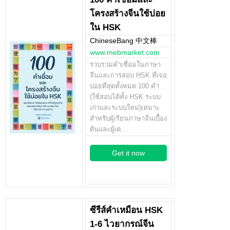
โครงสร้างจีนใช้บ่อย
ใน HSK
ChineseBang 中文棒
www.mebmarket.com
รวบรวมคำเชื่อมในภาษา
จีนและการสอบ HSK ที่เจอ
บ่อยที่สุดทั้งหมด 100 คำ
(ใช้สอบได้ทั้ง HSK ระบบ
เก่าและระบบใหม่)เหมาะ
สำหรับผู้เรียนภาษาจีนเบื้อง
ต้นและผู้เต…
Get it now
ซีรีส์คำเหมือน HSK
1-6 ไวยากรณ์จีน