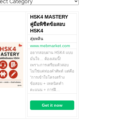
egories
HSK4 MASTERY
คู่มือพิชิตข้อสอบ
HSK4
สุ่ยหลิน
www.mebmarket.com
อยากสอบผ่าน HSK4 แบบ
มั่นใจ… ต้องเล่มนี้!
เพราะการเตรียมตัวสอบ
ไม่ใช่แค่ท่องคำศัพท์ แต่คือ
“การเข้าใจโครงสร้าง
ข้อสอบ + เทคนิคทำ
คะแนน + การฝึ…
Get it now