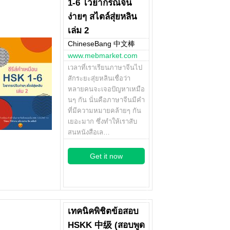
1-6 ไวยากรณ์จีน
ง่ายๆ สไตล์สุ่ยหลิน
เล่ม 2
ChineseBang 中文棒
www.mebmarket.com
เวลาที่เราเรียนภาษาจีนไป
สักระยะสุ่ยหลินเชื่อว่า
หลายคนจะเจอปัญหาเหมือ
นๆ กัน นั่นคือภาษาจีนมีคำ
ที่มีความหมายคล้ายๆ กัน
เยอะมาก ซึ่งทำให้เราสับ
สนหนังสือเล…
Get it now
เทคนิคพิชิตข้อสอบ
HSKK 中级 (สอบพูด