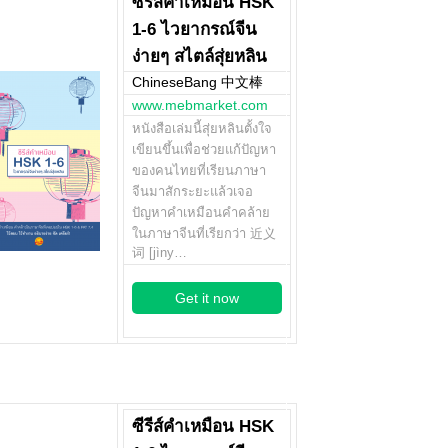
ซีรีส์คำเหมือน HSK
1-6 ไวยากรณ์จีน
ง่ายๆ สไตล์สุ่ยหลิน
ChineseBang 中文棒
www.mebmarket.com
หนังสือเล่มนี้สุ่ยหลินตั้งใจ
เขียนขึ้นเพื่อช่วยแก้ปัญหา
ของคนไทยที่เรียนภาษา
จีนมาสักระยะแล้วเจอ
ปัญหาคำเหมือนคำคล้าย
ในภาษาจีนที่เรียกว่า 近义
词 [jìny…
Get it now
ซีรีส์คำเหมือน HSK