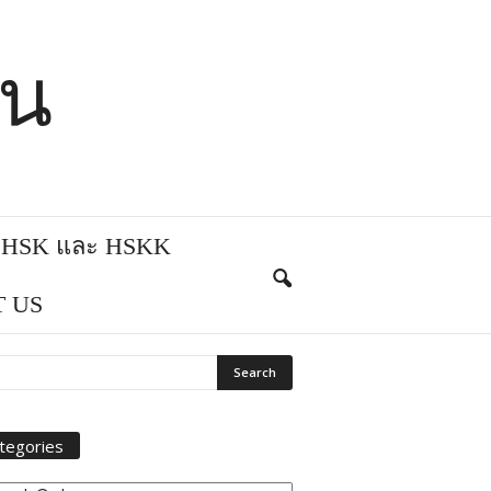
ีน
บ HSK และ HSKK
 US
tegories