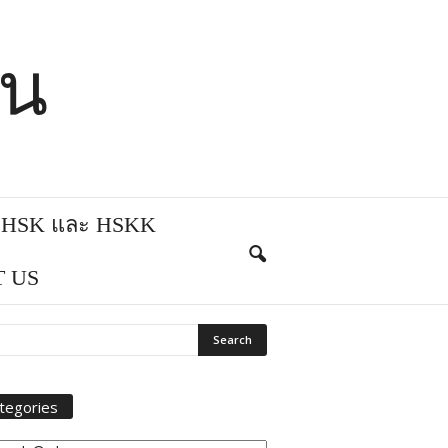
ีน
บ HSK และ HSKK
 US
tegories