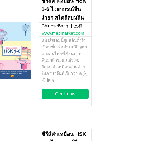
ซีรีส์คำเหมือน HSK
1-6 ไวยากรณ์จีน
ง่ายๆ สไตล์สุ่ยหลิน
ChineseBang 中文棒
www.mebmarket.com
หนังสือเล่มนี้สุ่ยหลินตั้งใจ
เขียนขึ้นเพื่อช่วยแก้ปัญหา
ของคนไทยที่เรียนภาษา
จีนมาสักระยะแล้วเจอ
ปัญหาคำเหมือนคำคล้าย
ในภาษาจีนที่เรียกว่า 近义
词 [jìny…
Get it now
ซีรีส์คำเหมือน HSK