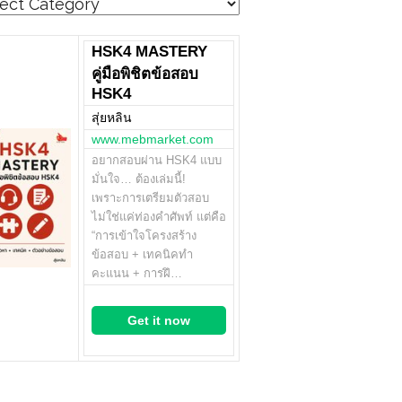
egories
HSK4 MASTERY
คู่มือพิชิตข้อสอบ
HSK4
สุ่ยหลิน
www.mebmarket.com
อยากสอบผ่าน HSK4 แบบ
มั่นใจ… ต้องเล่มนี้!
เพราะการเตรียมตัวสอบ
ไม่ใช่แค่ท่องคำศัพท์ แต่คือ
“การเข้าใจโครงสร้าง
ข้อสอบ + เทคนิคทำ
คะแนน + การฝึ…
Get it now