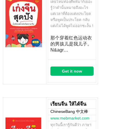
เคยไหมท่องศัพท์มาก็เยอะ
รู้ว่าคำนั้นหมายถึงอะไร
แต่เวลาที่ต้องแต่งประโยค
หรือพูดเป็นประโยค กลับ
แต่งไม่ได้พูดไม่ออกซะงั้น !
那个穿着红色运动衣
的男孩儿是我儿子。
N&agr…
Get it now
เรียนจีน ให้ได้จีน
ChineseBang 中文棒
www.mebmarket.com
ทุกวันนี้เรารู้กันดีว่า ภาษา