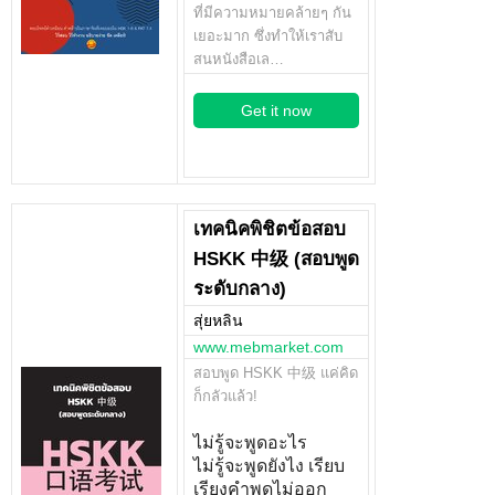
ที่มีความหมายคล้ายๆ กัน
เยอะมาก ซึ่งทำให้เราสับ
สนหนังสือเล…
Get it now
เทคนิคพิชิตข้อสอบ
HSKK 中级 (สอบพูด
ระดับกลาง)
สุ่ยหลิน
www.mebmarket.com
สอบพูด HSKK 中级 แค่คิด
ก็กลัวแล้ว!
ไม่รู้จะพูดอะไร
ไม่รู้จะพูดยังไง เรียบ
เรียงคำพูดไม่ออก