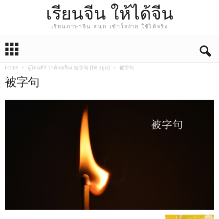
เรียนจีน ให้ได้จีน
เรียนภาษาจีน สนุก เข้าใจง่าย ใช้ได้จริง
Home
นู๋โดนตี!! ว่าด้วยเรื่อง 被字句 [bèizìjù]
被字句
被字句