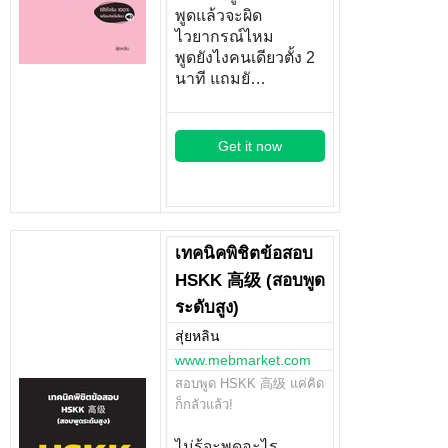
พูดแล้วจะผิด
ไวยากรณ์ไหม
พูดยังไงคนเดียวตั้ง 2
นาที แถมยั…
Get it now
เทคนิคพิชิตข้อสอบ
HSKK 高级 (สอบพูด
ระดับสูง)
สุ่ยหลิน
www.mebmarket.com
สอบพูด HSKK 高级 แค่คิด
ก็กลัวแล้ว!
ไม่รู้จะพูดอะไร