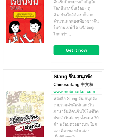
จีนเริ่มมีบทบาทสำคัญใน
โลกนี้มากขึ้นเรื่อยๆ ดู
ตัวอย่างใกล้ตัวเราก็จาก
จำนวนนักท่องเที่ยวชาวจีน
ในบ้านเราก็ได้ หรือจะดู
ไกลกว่า…
Get it now
Slang จีน สนุกจัง
ChineseBang 中文棒
www.mebmarket.com
หนังสือ Slang จีน สนุกจัง
รวบรวมคำศัพท์แสลงใน
ภาษาจีนที่คนจีนใช้ในชีวิต
ประจำวันบ่อยๆ ทั้งหมด 70
คำ พร้อมตัวอย่างประโยค
และที่มาของคำแสลง