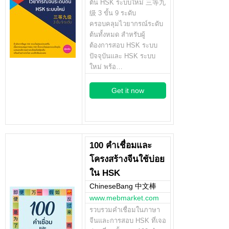
ต้น HSK ระบบใหม่ 三等九
级 3 ขั้น 9 ระดับ
ครอบคลุมไวยากรณ์ระดับ
ต้นทั้งหมด สำหรับผู้
ต้องการสอบ HSK ระบบ
ปัจจุบันและ HSK ระบบ
ใหม่ พร้อ…
Get it now
100 คำเชื่อมและ
โครงสร้างจีนใช้บ่อย
ใน HSK
ChineseBang 中文棒
www.mebmarket.com
รวบรวมคำเชื่อมในภาษา
จีนและการสอบ HSK ที่เจอ