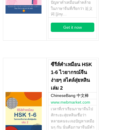
ปัญหาคำเหมือนคำคล้าย
ในภาษาจีนที่เรียกว่า 近义
词 [jìny…
Get it now
ซีรีส์คำเหมือน HSK
1-6 ไวยากรณ์จีน
ง่ายๆ สไตล์สุ่ยหลิน
เล่ม 2
ChineseBang 中文棒
www.mebmarket.com
เวลาที่เราเรียนภาษาจีนไป
สักระยะสุ่ยหลินเชื่อว่า
หลายคนจะเจอปัญหาเหมือ
นๆ กัน นั่นคือภาษาจีนมีคำ