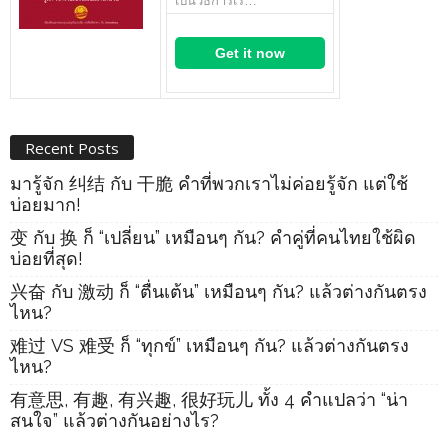
เป็นวิธีการเรี…
Get it now
Recent Posts
มารู้จัก 纠结 กับ 干脆 คำที่พวกเราไม่ค่อยรู้จัก แต่ใช้
บ่อยมาก!
变 กับ 换 ก็ “เปลี่ยน” เหมือนๆ กัน? คำคู่ที่คนไทยใช้ผิด
บ่อยที่สุด!
兴奋 กับ 激动 ก็ “ตื่นเต้น” เหมือนๆ กัน? แล้วต่างกันตรง
ไหน?
难过 VS 难受 ก็ “ทุกข์” เหมือนๆ กัน? แล้วต่างกันตรง
ไหน?
有意思, 有趣, 有兴趣, 很好玩儿 ทั้ง 4 คำแปลว่า “น่า
สนใจ” แล้วต่างกันอย่างไร?