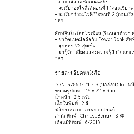
– ภาษาจีนก็มีชื่อเล่นนะจ๊ะ
– จะเรียกอะไรดี?? ตอนที่ 1 (ตอนเรีย
– จะเรียกว่าอะไรดี?? ตอนที่ 2 (ตอนเร
ฯลฯ
ศัพท์จีนในโลกโซเชียล (จีนนอกตำรา
– ชาร์ตแบตมือถือกับ Power Bank ศัพท
– สุดหล่อ VS สุดเข้ม
– มารู้จัก “เสียงแสดงความรู้สึก” เวลา
ฯลฯ
รายละเอียดหนังสือ
ISBN : 9786164741218 (ปกอ่อน) 160 หน
ขนาดรูปเล่ม : 145 x 211 x 9 มม.
น้ำหนัก : 215 กรัม
เนื้อในพิมพ์ : 2 สี
ชนิดกระดาษ : กระดาษปอนด์
สำนักพิมพ์ : ChineseBang 中文棒
เดือนปีที่พิมพ์ : 6/2018