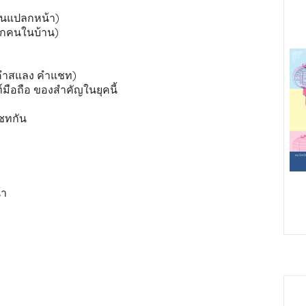
กคนแปลกหน้า)
ียกคนในบ้าน)
 คำสแลง คำแชท)
์มือถือ ของสำคัญในยุคนี้
แชทกัน
้า