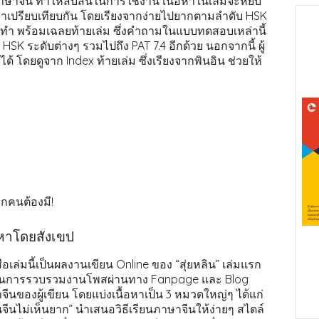
ษาจีน ทำให้สับสนในการใช้งาน เนื้อหาในเล่มจะหยิบ
าเปรียบเทียบกัน โดยเรียงจากง่ายไปยากตามลำดับ HSK
ำ พร้อมเฉลยท้ายเล่ม ซึ่งคำถามในแบบทดสอบเหล่านี้
K ระดับต่างๆ รวมไปถึง PAT 7.4 อีกด้วย นอกจากนี้ ผู้
้ โดยดูจาก Index ท้ายเล่ม ซึ่งเรียงจากพินอิน ช่วยให้
ทุกคนต้องมี!
อหาโดยสังเขป
ือเล่มนี้เป็นผลงานเขียน Online ของ “สุ่ยหลิน” เล่มแรก
เป็นการรวบรวมงานโพสผ่านทาง Fanpage และ Blog
ีนของผู้เขียน โดยแบ่งเนื้อหาเป็น 3 หมวดใหญ่ๆ ได้แก่
นจีนไม่เห็นยาก” นำเสนอวิธีเรียนภาษาจีนให้ง่ายๆ สไตล์