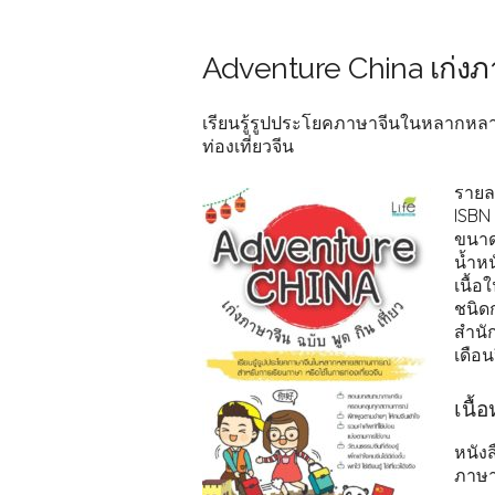
Adventure China เก่งภาษ
เรียนรู้รูปประโยคภาษาจีนในหลากหล
ท่องเที่ยวจีน
รายล
ISBN 
ขนาดร
น้ำหน
เนื้อใ
ชนิด
สำนัก
เดือนป
เนื้
หนังส
ภาษา