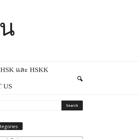
ีน
บ HSK และ HSKK
 US
tegories