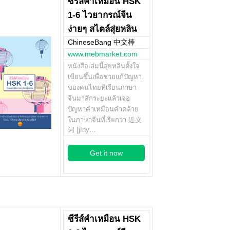
ซีรีส์คำเหมือน HSK
1-6 ไวยากรณ์จีน
ง่ายๆ สไตล์สุ่ยหลิน
ChineseBang 中文棒
www.mebmarket.com
หนังสือเล่มนี้สุ่ยหลินตั้งใจ
เขียนขึ้นเพื่อช่วยแก้ปัญหา
ของคนไทยที่เรียนภาษา
จีนมาสักระยะแล้วเจอ
ปัญหาคำเหมือนคำคล้าย
ในภาษาจีนที่เรียกว่า 近义
词 [jìny…
Get it now
ซีรีส์คำเหมือน HSK