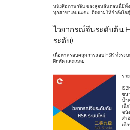
หนังสือภาษาจีน ของสุ่ยหลินตอนนี้มีทั้
ทุกสาขาเลยนะคะ ติดตามให้กำลังใจสุ
ไวยากรณ์จีนระดับต้น 
ระดับ)
เนื้อหาครอบคลุมการสอบ HSK ทั้งระบ
ฝึกหัด และเฉลย
ราย
ISB
ขนา
น้ำห
เนื้
ชนิ
สำนั
เดือ