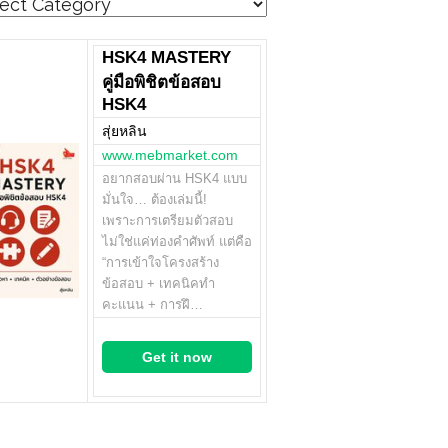
egories
HSK4 MASTERY
คู่มือพิชิตข้อสอบ
HSK4
สุ่ยหลิน
www.mebmarket.com
อยากสอบผ่าน HSK4 แบบ
มั่นใจ… ต้องเล่มนี้!
เพราะการเตรียมตัวสอบ
ไม่ใช่แค่ท่องคำศัพท์ แต่คือ
“การเข้าใจโครงสร้าง
ข้อสอบ + เทคนิคทำ
คะแนน + การฝึ…
Get it now