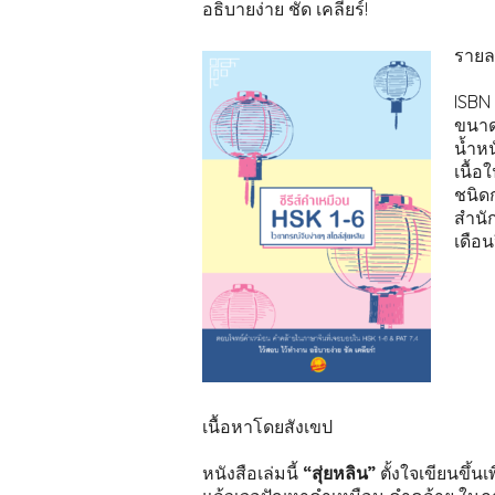
อธิบายง่าย ชัด เคลียร์!
รายละ
ISBN 
ขนาดร
น้ำหน
เนื้อใ
ชนิด
สำนัก
เดือนป
เนื้อหาโดยสังเขป
หนังสือเล่มนี้
“สุ่ยหลิน”
ตั้งใจเขียนขึ้