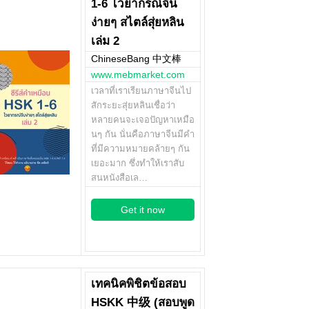
1-6 ไวยากรณ์จีน
ง่ายๆ สไตล์สุ่ยหลิน
เล่ม 2
ChineseBang 中文棒
www.mebmarket.com
เวลาที่เราเรียนภาษาจีนไป
สักระยะสุ่ยหลินเชื่อว่า
หลายคนจะเจอปัญหาเหมือ
นๆ กัน นั่นคือภาษาจีนมีคำ
ที่มีความหมายคล้ายๆ กัน
เยอะมาก ซึ่งทำให้เราสับ
สนหนังสือเล…
Get it now
เทคนิคพิชิตข้อสอบ
HSKK 中级 (สอบพูด