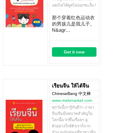
แต่งไม่ได้พูดไม่ออกซะงั้น !
那个穿着红色运动衣
的男孩儿是我儿子。
N&agr…
Get it now
เรียนจีน ให้ได้จีน
ChineseBang 中文棒
www.mebmarket.com
ทุกวันนี้เรารู้กันดีว่า ภาษา
จีนเริ่มมีบทบาทสำคัญใน
โลกนี้มากขึ้นเรื่อยๆ ดู
ตัวอย่างใกล้ตัวเราก็จาก
จำนวนนักท่องเที่ยวชาวจีน