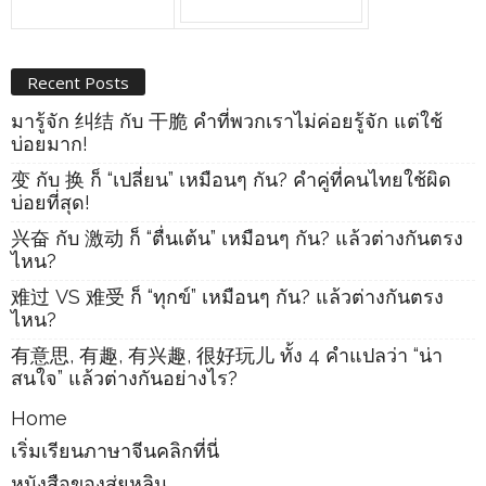
Recent Posts
มารู้จัก 纠结 กับ 干脆 คำที่พวกเราไม่ค่อยรู้จัก แต่ใช้
บ่อยมาก!
变 กับ 换 ก็ “เปลี่ยน” เหมือนๆ กัน? คำคู่ที่คนไทยใช้ผิด
บ่อยที่สุด!
兴奋 กับ 激动 ก็ “ตื่นเต้น” เหมือนๆ กัน? แล้วต่างกันตรง
ไหน?
难过 VS 难受 ก็ “ทุกข์” เหมือนๆ กัน? แล้วต่างกันตรง
ไหน?
有意思, 有趣, 有兴趣, 很好玩儿 ทั้ง 4 คำแปลว่า “น่า
สนใจ” แล้วต่างกันอย่างไร?
Home
เริ่มเรียนภาษาจีนคลิกที่นี่
หนังสือของสุ่ยหลิน