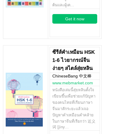
ต้นและผู้เต…
Get it now
ซีรีส์คำเหมือน HSK
1-6 ไวยากรณ์จีน
ง่ายๆ สไตล์สุ่ยหลิน
ChineseBang 中文棒
www.mebmarket.com
หนังสือเล่มนี้สุ่ยหลินตั้งใจ
เขียนขึ้นเพื่อช่วยแก้ปัญหา
ของคนไทยที่เรียนภาษา
จีนมาสักระยะแล้วเจอ
ปัญหาคำเหมือนคำคล้าย
ในภาษาจีนที่เรียกว่า 近义
词 [jìny…