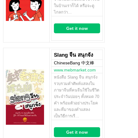
ในบ้านเราก็ได้ หรือจะดู
ไกลกว่า…
Get it now
Slang จีน สนุกจัง
ChineseBang 中文棒
www.mebmarket.com
หนังสือ Slang จีน สนุกจัง
รวบรวมคำศัพท์แสลงใน
ภาษาจีนที่คนจีนใช้ในชีวิต
ประจำวันบ่อยๆ ทั้งหมด 70
คำ พร้อมตัวอย่างประโยค
และที่มาของคำแสลง
เป็นวิธีการเรี…
Get it now