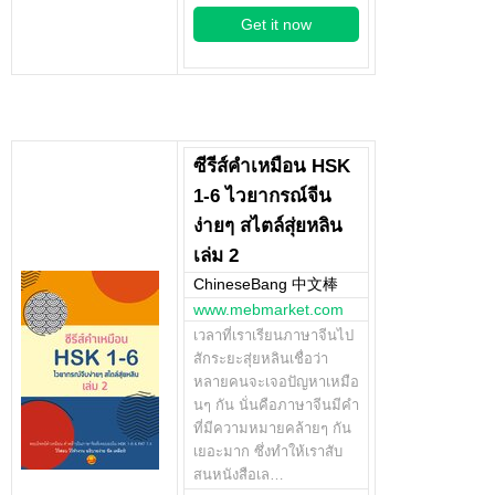
Get it now
ซีรีส์คำเหมือน HSK
1-6 ไวยากรณ์จีน
ง่ายๆ สไตล์สุ่ยหลิน
เล่ม 2
ChineseBang 中文棒
www.mebmarket.com
เวลาที่เราเรียนภาษาจีนไป
สักระยะสุ่ยหลินเชื่อว่า
หลายคนจะเจอปัญหาเหมือ
นๆ กัน นั่นคือภาษาจีนมีคำ
ที่มีความหมายคล้ายๆ กัน
เยอะมาก ซึ่งทำให้เราสับ
สนหนังสือเล…