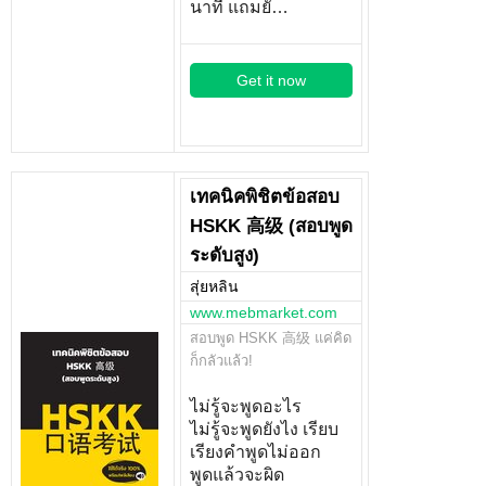
นาที แถมยั…
Get it now
เทคนิคพิชิตข้อสอบ
HSKK 高级 (สอบพูด
ระดับสูง)
สุ่ยหลิน
www.mebmarket.com
สอบพูด HSKK 高级 แค่คิด
ก็กลัวแล้ว!
ไม่รู้จะพูดอะไร
ไม่รู้จะพูดยังไง เรียบ
เรียงคำพูดไม่ออก
พูดแล้วจะผิด