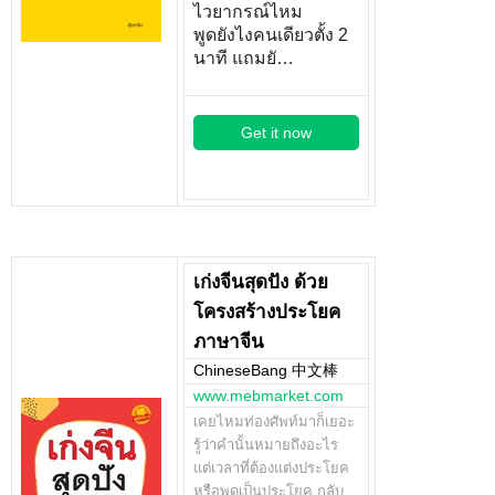
ไวยากรณ์ไหม
พูดยังไงคนเดียวตั้ง 2
นาที แถมยั…
Get it now
เก่งจีนสุดปัง ด้วย
โครงสร้างประโยค
ภาษาจีน
ChineseBang 中文棒
www.mebmarket.com
เคยไหมท่องศัพท์มาก็เยอะ
รู้ว่าคำนั้นหมายถึงอะไร
แต่เวลาที่ต้องแต่งประโยค
หรือพูดเป็นประโยค กลับ