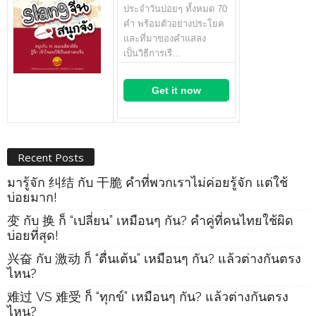
ประจำวันบ่อยๆ ทั้งหมด 70
คำ พร้อมตัวอย่างประโยค
และที่มาของคำแสลง
เป็นวิธีการเรี…
Get it now
Recent Posts
มารู้จัก 纠结 กับ 干脆 คำที่พวกเราไม่ค่อยรู้จัก แต่ใช้
บ่อยมาก!
变 กับ 换 ก็ “เปลี่ยน” เหมือนๆ กัน? คำคู่ที่คนไทยใช้ผิด
บ่อยที่สุด!
兴奋 กับ 激动 ก็ “ตื่นเต้น” เหมือนๆ กัน? แล้วต่างกันตรง
ไหน?
难过 VS 难受 ก็ “ทุกข์” เหมือนๆ กัน? แล้วต่างกันตรง
ไหน?