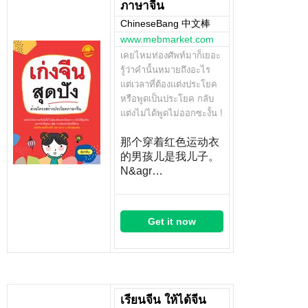
ภาษาจีน
ChineseBang 中文棒
www.mebmarket.com
เคยไหมท่องศัพท์มาก็เยอะ
รู้ว่าคำนั้นหมายถึงอะไร
แต่เวลาที่ต้องแต่งประโยค
หรือพูดเป็นประโยค กลับ
แต่งไม่ได้พูดไม่ออกซะงั้น !
那个穿着红色运动衣
的男孩儿是我儿子。
N&agr…
Get it now
เรียนจีน ให้ได้จีน