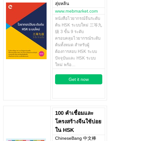
สุ่ยหลิน
www.mebmarket.com
หนังสือไวยากรณ์จีนระดับ
ต้น HSK ระบบใหม่ 三等九
级 3 ขั้น 9 ระดับ
ครอบคลุมไวยากรณ์ระดับ
ต้นทั้งหมด สำหรับผู้
ต้องการสอบ HSK ระบบ
ปัจจุบันและ HSK ระบบ
ใหม่ พร้อ…
Get it now
100 คำเชื่อมและ
โครงสร้างจีนใช้บ่อย
ใน HSK
ChineseBang 中文棒