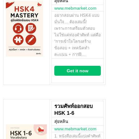
สุ่ยหลิน
www.mebmarket.com
อยากสอบผ่าน HSK4 แบบ
มั่นใจ… ต้องเล่มนี้!
เพราะการเตรียมตัวสอบ
ไม่ใช่แค่ท่องคำศัพท์ แต่คือ
“การเข้าใจโครงสร้าง
ข้อสอบ + เทคนิคทำ
คะแนน + การฝึ…
Get it now
รวมศัพท์ออกสอบ
HSK 1-6
สุ่ยหลิน
www.mebmarket.com
1. หนังสือเล่มนี้แบ่งคำศัพท์