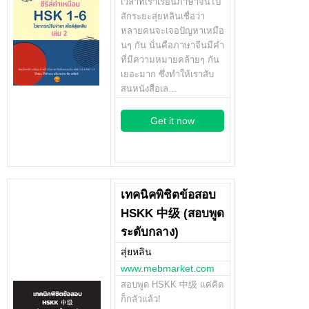
เวลาที่เราเรียนภาษาจีนไป
สักระยะสุ่ยหลินเชื่อว่า
หลายคนจะเจอปัญหาเหมือ
นๆ กัน นั่นคือภาษาจีนมีคำ
ที่มีความหมายคล้ายๆ กัน
เยอะมาก ซึ่งทำให้เราสับ
สนหนังสือเล…
Get it now
เทคนิคพิชิตข้อสอบ
HSKK 中级 (สอบพูด
ระดับกลาง)
สุ่ยหลิน
www.mebmarket.com
สอบพูด HSKK 中级 แค่คิด
ก็กลัวแล้ว!