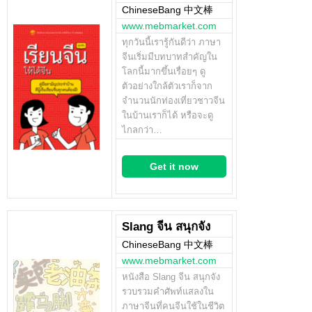
ChineseBang 中文棒
www.mebmarket.com
ทุกวันนี้เรารู้กันดีว่า ภาษา
จีนเริ่มมีบทบาทสำคัญใน
โลกนี้มากขึ้นเรื่อยๆ ดู
ตัวอย่างใกล้ตัวเราก็จาก
จำนวนนักท่องเที่ยวชาวจีน
ในบ้านเราก็ได้ หรือจะดู
ไกลกว่า…
Get it now
Slang จีน สนุกจัง
ChineseBang 中文棒
www.mebmarket.com
หนังสือ Slang จีน สนุกจัง
รวบรวมคำศัพท์แสลงใน
ภาษาจีนที่คนจีนใช้ในชีวิต