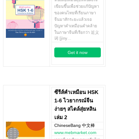
เขียนขึ้นเพื่อช่วยแก้ปัญหา
ของคนไทยที่เรียนภาษา
จีนมาสักระยะแล้วเจอ
ปัญหาคำเหมือนคำคล้าย
ในภาษาจีนที่เรียกว่า 近义
词 [jìny…
Get it now
ซีรีส์คำเหมือน HSK
1-6 ไวยากรณ์จีน
ง่ายๆ สไตล์สุ่ยหลิน
เล่ม 2
ChineseBang 中文棒
www.mebmarket.com