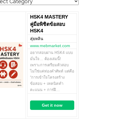
egories
HSK4 MASTERY
คู่มือพิชิตข้อสอบ
HSK4
สุ่ยหลิน
www.mebmarket.com
อยากสอบผ่าน HSK4 แบบ
มั่นใจ… ต้องเล่มนี้!
เพราะการเตรียมตัวสอบ
ไม่ใช่แค่ท่องคำศัพท์ แต่คือ
“การเข้าใจโครงสร้าง
ข้อสอบ + เทคนิคทำ
คะแนน + การฝึ…
Get it now