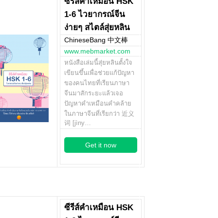
ซีรีส์คำเหมือน HSK
1-6 ไวยากรณ์จีน
ง่ายๆ สไตล์สุ่ยหลิน
ChineseBang 中文棒
www.mebmarket.com
หนังสือเล่มนี้สุ่ยหลินตั้งใจ
เขียนขึ้นเพื่อช่วยแก้ปัญหา
ของคนไทยที่เรียนภาษา
จีนมาสักระยะแล้วเจอ
ปัญหาคำเหมือนคำคล้าย
ในภาษาจีนที่เรียกว่า 近义
词 [jìny…
Get it now
ซีรีส์คำเหมือน HSK