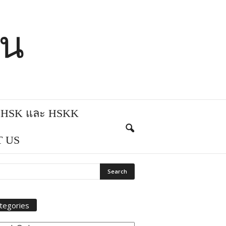
ีน
บ HSK และ HSKK
 US
tegories