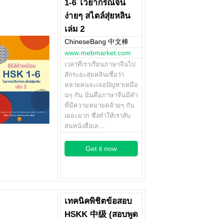
1-6 ไวยากรณ์จีน
ง่ายๆ สไตล์สุ่ยหลิน
เล่ม 2
ChineseBang 中文棒
www.mebmarket.com
เวลาที่เราเรียนภาษาจีนไป
สักระยะสุ่ยหลินเชื่อว่า
หลายคนจะเจอปัญหาเหมือ
นๆ กัน นั่นคือภาษาจีนมีคำ
ที่มีความหมายคล้ายๆ กัน
เยอะมาก ซึ่งทำให้เราสับ
สนหนังสือเล…
Get it now
เทคนิคพิชิตข้อสอบ
HSKK 中级 (สอบพูด