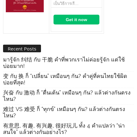
เป็นวิธีการเรี…
Get it now
Recent Posts
มารู้จัก 纠结 กับ 干脆 คำที่พวกเราไม่ค่อยรู้จัก แต่ใช้
บ่อยมาก!
变 กับ 换 ก็ “เปลี่ยน” เหมือนๆ กัน? คำคู่ที่คนไทยใช้ผิด
บ่อยที่สุด!
兴奋 กับ 激动 ก็ “ตื่นเต้น” เหมือนๆ กัน? แล้วต่างกันตรง
ไหน?
难过 VS 难受 ก็ “ทุกข์” เหมือนๆ กัน? แล้วต่างกันตรง
ไหน?
有意思, 有趣, 有兴趣, 很好玩儿 ทั้ง 4 คำแปลว่า “น่า
สนใจ” แล้วต่างกันอย่างไร?