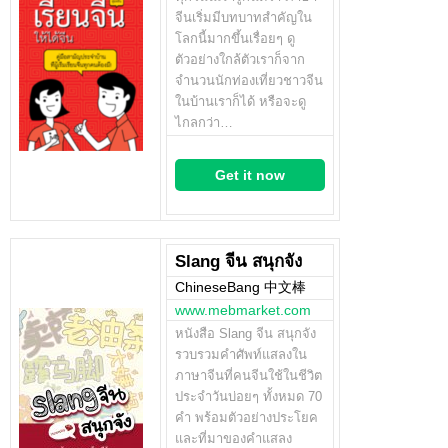
จีนเริ่มมีบทบาทสำคัญใน
โลกนี้มากขึ้นเรื่อยๆ ดู
ตัวอย่างใกล้ตัวเราก็จาก
จำนวนนักท่องเที่ยวชาวจีน
ในบ้านเราก็ได้ หรือจะดู
ไกลกว่า…
Get it now
Slang จีน สนุกจัง
ChineseBang 中文棒
www.mebmarket.com
หนังสือ Slang จีน สนุกจัง
รวบรวมคำศัพท์แสลงใน
ภาษาจีนที่คนจีนใช้ในชีวิต
ประจำวันบ่อยๆ ทั้งหมด 70
คำ พร้อมตัวอย่างประโยค
และที่มาของคำแสลง