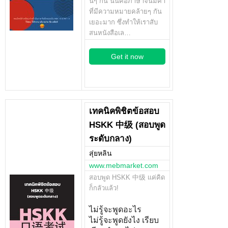
นๆ กัน นั่นคือภาษาจีนมีคำ
ที่มีความหมายคล้ายๆ กัน
เยอะมาก ซึ่งทำให้เราสับ
สนหนังสือเล…
Get it now
เทคนิคพิชิตข้อสอบ
HSKK 中级 (สอบพูด
ระดับกลาง)
สุ่ยหลิน
www.mebmarket.com
สอบพูด HSKK 中级 แค่คิด
ก็กลัวแล้ว!
ไม่รู้จะพูดอะไร
ไม่รู้จะพูดยังไง เรียบ