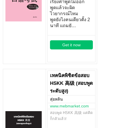
เรียงคำพูดไม่ออก
พูดแล้วจะผิด
ไวยากรณ์ไหม
พูดยังไงคนเดียวตั้ง 2
นาที แถมยั…
Get it now
เทคนิคพิชิตข้อสอบ
HSKK 高级 (สอบพูด
ระดับสูง)
สุ่ยหลิน
www.mebmarket.com
สอบพูด HSKK 高级 แค่คิด
ก็กลัวแล้ว!