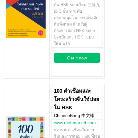
ต้น HSK ระบบใหม่ 三等九
级 3 ขั้น 9 ระดับ
ครอบคลุมไวยากรณ์ระดับ
ต้นทั้งหมด สำหรับผู้
ต้องการสอบ HSK ระบบ
ปัจจุบันและ HSK ระบบ
ใหม่ พร้อ…
Get it now
100 คำเชื่อมและ
โครงสร้างจีนใช้บ่อย
ใน HSK
ChineseBang 中文棒
www.mebmarket.com
รวบรวมคำเชื่อมในภาษา
จีนและการสอบ HSK ที่เจอ