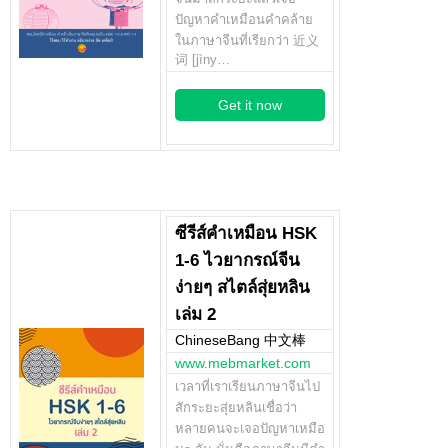
ปัญหาคำเหมือนคำคล้าย
ในภาษาจีนที่เรียกว่า 近义
词 [jìny…
Get it now
ซีรีส์คำเหมือน HSK
1-6 ไวยากรณ์จีน
ง่ายๆ สไตล์สุ่ยหลิน
เล่ม 2
ChineseBang 中文棒
www.mebmarket.com
เวลาที่เราเรียนภาษาจีนไป
สักระยะสุ่ยหลินเชื่อว่า
หลายคนจะเจอปัญหาเหมือ