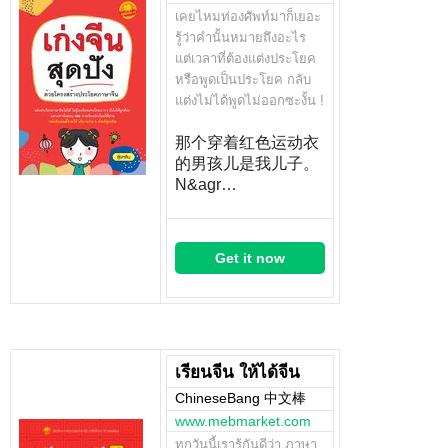
เคยไหมท่องศัพท์มาก็เยอะ
รู้ว่าคำนั้นหมายถึงอะไร
แต่เวลาที่ต้องแต่งประโยค
หรือพูดเป็นประโยค กลับ
แต่งไม่ได้พูดไม่ออกซะงั้น !
那个穿着红色运动衣
的男孩儿是我儿子。
N&agr…
Get it now
เรียนจีน ให้ได้จีน
ChineseBang 中文棒
www.mebmarket.com
ทุกวันนี้เรารู้กันดีว่า ภาษา