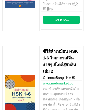
ในภาษาจีนที่เรียกว่า 近义
词 [jìny…
Get it now
ซีรีส์คำเหมือน HSK
1-6 ไวยากรณ์จีน
ง่ายๆ สไตล์สุ่ยหลิน
เล่ม 2
ChineseBang 中文棒
www.mebmarket.com
เวลาที่เราเรียนภาษาจีนไป
สักระยะสุ่ยหลินเชื่อว่า
หลายคนจะเจอปัญหาเหมือ
นๆ กัน นั่นคือภาษาจีนมีคำ
ที่มีความหมายคล้ายๆ กัน