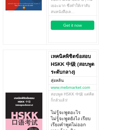
เยอะมาก ซึ่งทำให้เราสับ
สนหนังสือเล…
Get it now
เทคนิคพิชิตข้อสอบ
HSKK 中级 (สอบพูด
ระดับกลาง)
สุ่ยหลิน
www.mebmarket.com
สอบพูด HSKK 中级 แค่คิด
ก็กลัวแล้ว!
ไม่รู้จะพูดอะไร
ไม่รู้จะพูดยังไง เรียบ
เรียงคำพูดไม่ออก