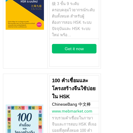
级 3 ขั้น 9 ระดับ
ครอบคลุมไวยากรณ์ระดับ
ต้นทั้งหมด สำหรับผู้
ต้องการสอบ HSK ระบบ
ปัจจุบันและ HSK ระบบ
ใหม่ พร้อ…
Get it now
100 คำเชื่อมและ
โครงสร้างจีนใช้บ่อย
ใน HSK
ChineseBang 中文棒
www.mebmarket.com
รวบรวมคำเชื่อมในภาษา
จีนและการสอบ HSK ที่เจอ
บ่อยที่สุดทั้งหมด 100 คำ