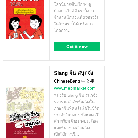
โลกนี้มากขึ้นเรื่อยๆ ดู
ตัวอย่างใกล้ตัวเราก็จาก
จำนวนนักท่องเที่ยวชาวจีน
ในบ้านเราก็ได้ หรือจะดู
ไกลกว่า…
Get it now
Slang จีน สนุกจัง
ChineseBang 中文棒
www.mebmarket.com
หนังสือ Slang จีน สนุกจัง
รวบรวมคำศัพท์แสลงใน
ภาษาจีนที่คนจีนใช้ในชีวิต
ประจำวันบ่อยๆ ทั้งหมด 70
คำ พร้อมตัวอย่างประโยค
และที่มาของคำแสลง
เป็นวิธีการเรี…