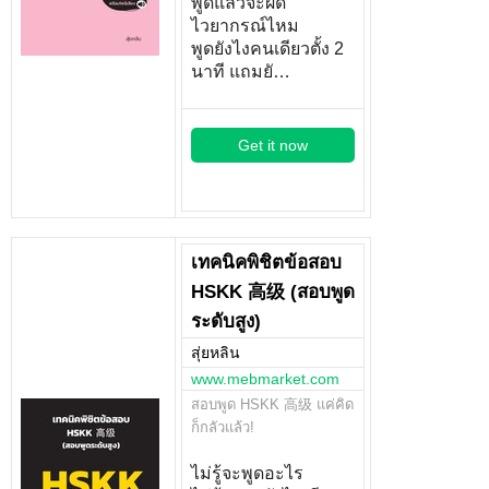
พูดแล้วจะผิด
ไวยากรณ์ไหม
พูดยังไงคนเดียวตั้ง 2
นาที แถมยั…
Get it now
เทคนิคพิชิตข้อสอบ
HSKK 高级 (สอบพูด
ระดับสูง)
สุ่ยหลิน
www.mebmarket.com
สอบพูด HSKK 高级 แค่คิด
ก็กลัวแล้ว!
ไม่รู้จะพูดอะไร