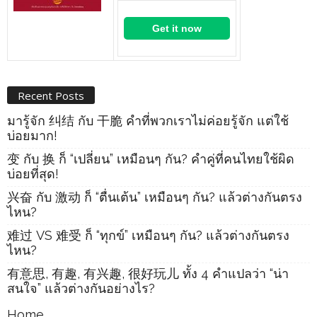
Get it now
Recent Posts
มารู้จัก 纠结 กับ 干脆 คำที่พวกเราไม่ค่อยรู้จัก แต่ใช้
บ่อยมาก!
变 กับ 换 ก็ “เปลี่ยน” เหมือนๆ กัน? คำคู่ที่คนไทยใช้ผิด
บ่อยที่สุด!
兴奋 กับ 激动 ก็ “ตื่นเต้น” เหมือนๆ กัน? แล้วต่างกันตรง
ไหน?
难过 VS 难受 ก็ “ทุกข์” เหมือนๆ กัน? แล้วต่างกันตรง
ไหน?
有意思, 有趣, 有兴趣, 很好玩儿 ทั้ง 4 คำแปลว่า “น่า
สนใจ” แล้วต่างกันอย่างไร?
Home