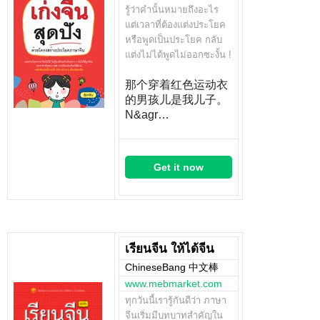
รู้ว่าคำนั้นหมายถึงอะไร
แต่เวลาที่ต้องแต่งประโยค
หรือพูดเป็นประโยค กลับ
แต่งไม่ได้พูดไม่ออกซะงั้น !
那个穿着红色运动衣
的男孩儿是我儿子。
N&agr…
Get it now
เรียนจีน ให้ได้จีน
ChineseBang 中文棒
www.mebmarket.com
ทุกวันนี้เรารู้กันดีว่า ภาษา
จีนเริ่มมีบทบาทสำคัญใน