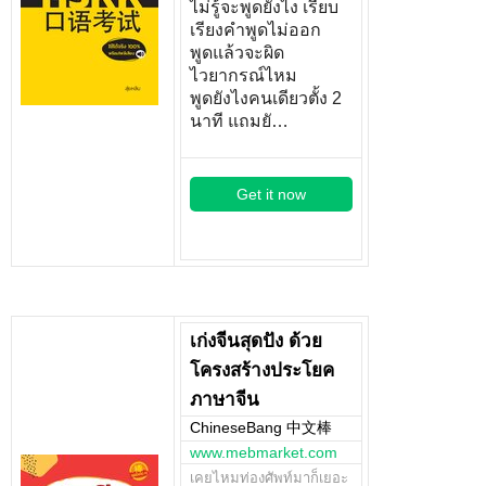
ไม่รู้จะพูดยังไง เรียบ
เรียงคำพูดไม่ออก
พูดแล้วจะผิด
ไวยากรณ์ไหม
พูดยังไงคนเดียวตั้ง 2
นาที แถมยั…
Get it now
เก่งจีนสุดปัง ด้วย
โครงสร้างประโยค
ภาษาจีน
ChineseBang 中文棒
www.mebmarket.com
เคยไหมท่องศัพท์มาก็เยอะ