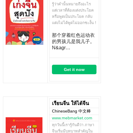
รู้ว่าคำนั้นหมายถึงอะไร
แต่เวลาที่ต้องแต่งประโยค
หรือพูดเป็นประโยค กลับ
แต่งไม่ได้พูดไม่ออกซะงั้น !
那个穿着红色运动衣
的男孩儿是我儿子。
N&agr…
Get it now
เรียนจีน ให้ได้จีน
ChineseBang 中文棒
www.mebmarket.com
ทุกวันนี้เรารู้กันดีว่า ภาษา
จีนเริ่มมีบทบาทสำคัญใน