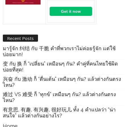
Get it now
Recent Posts
มารู้จัก 纠结 กับ 干脆 คำที่พวกเราไม่ค่อยรู้จัก แต่ใช้
บ่อยมาก!
变 กับ 换 ก็ “เปลี่ยน” เหมือนๆ กัน? คำคู่ที่คนไทยใช้ผิด
บ่อยที่สุด!
兴奋 กับ 激动 ก็ “ตื่นเต้น” เหมือนๆ กัน? แล้วต่างกันตรง
ไหน?
难过 VS 难受 ก็ “ทุกข์” เหมือนๆ กัน? แล้วต่างกันตรง
ไหน?
有意思, 有趣, 有兴趣, 很好玩儿 ทั้ง 4 คำแปลว่า “น่า
สนใจ” แล้วต่างกันอย่างไร?
Home