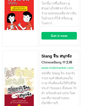
โลกนี้มากขึ้นเรื่อยๆ ดู
ตัวอย่างใกล้ตัวเราก็จาก
จำนวนนักท่องเที่ยวชาวจีน
ในบ้านเราก็ได้ หรือจะดู
ไกลกว่า…
Get it now
Slang จีน สนุกจัง
ChineseBang 中文棒
www.mebmarket.com
หนังสือ Slang จีน สนุกจัง
รวบรวมคำศัพท์แสลงใน
ภาษาจีนที่คนจีนใช้ในชีวิต
ประจำวันบ่อยๆ ทั้งหมด 70
คำ พร้อมตัวอย่างประโยค
และที่มาของคำแสลง
เป็นวิธีการเรี…