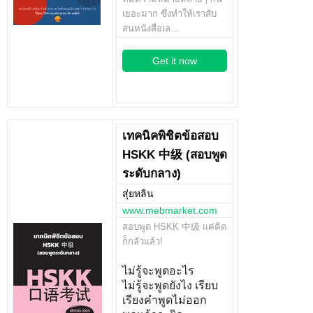
เยอะมาก ซึ่งทำให้เราสับ
สนหนังสือเล…
Get it now
เทคนิคพิชิตข้อสอบ
HSKK 中级 (สอบพูด
ระดับกลาง)
สุ่ยหลิน
www.mebmarket.com
สอบพูด HSKK 中级 แค่คิด
ก็กลัวแล้ว!
ไม่รู้จะพูดอะไร
ไม่รู้จะพูดยังไง เรียบ
เรียงคำพูดไม่ออก