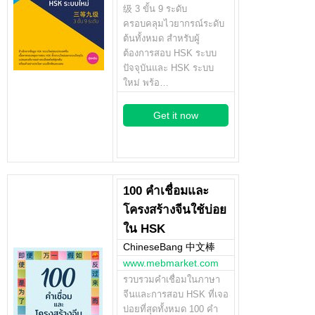
级 3 ขั้น 9 ระดับ
ครอบคลุมไวยากรณ์ระดับ
ต้นทั้งหมด สำหรับผู้
ต้องการสอบ HSK ระบบ
ปัจจุบันและ HSK ระบบ
ใหม่ พร้อ…
Get it now
100 คำเชื่อมและ
โครงสร้างจีนใช้บ่อย
ใน HSK
ChineseBang 中文棒
www.mebmarket.com
รวบรวมคำเชื่อมในภาษา
จีนและการสอบ HSK ที่เจอ
บ่อยที่สุดทั้งหมด 100 คำ