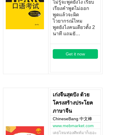
ไม่รู้จะพูดยังไง เรียบ
เรียงคำพูดไม่ออก
พูดแล้วจะผิด
ไวยากรณ์ไหม
พูดยังไงคนเดียวตั้ง 2
นาที แถมยั…
Get it now
เก่งจีนสุดปัง ด้วย
โครงสร้างประโยค
ภาษาจีน
ChineseBang 中文棒
www.mebmarket.com
เคยไหมท่องศัพท์มาก็เยอะ