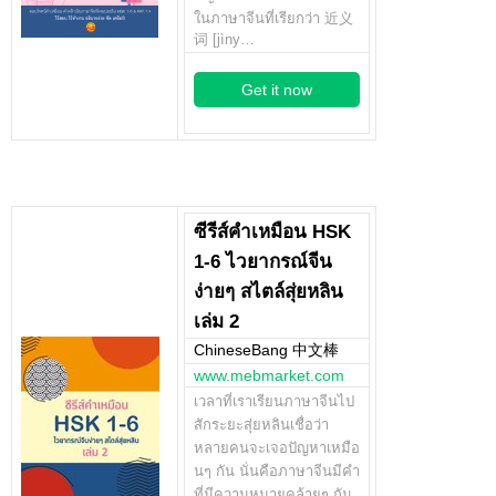
ในภาษาจีนที่เรียกว่า 近义
词 [jìny…
Get it now
ซีรีส์คำเหมือน HSK
1-6 ไวยากรณ์จีน
ง่ายๆ สไตล์สุ่ยหลิน
เล่ม 2
ChineseBang 中文棒
www.mebmarket.com
เวลาที่เราเรียนภาษาจีนไป
สักระยะสุ่ยหลินเชื่อว่า
หลายคนจะเจอปัญหาเหมือ
นๆ กัน นั่นคือภาษาจีนมีคำ
ที่มีความหมายคล้ายๆ กัน