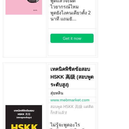
พูดแล้วจะผิด
ไวยากรณ์ไหม
พูดยังไงคนเดียวตั้ง 2
นาที แถมยั…
Get it now
เทคนิคพิชิตข้อสอบ
HSKK 高级 (สอบพูด
ระดับสูง)
สุ่ยหลิน
www.mebmarket.com
สอบพูด HSKK 高级 แค่คิด
ก็กลัวแล้ว!
ไม่รู้จะพูดอะไร