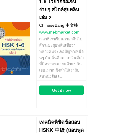
1-6 ไวยากรณ์จีน
ง่ายๆ สไตล์สุ่ยหลิน
เล่ม 2
ChineseBang 中文棒
www.mebmarket.com
เวลาที่เราเรียนภาษาจีนไป
สักระยะสุ่ยหลินเชื่อว่า
หลายคนจะเจอปัญหาเหมือ
นๆ กัน นั่นคือภาษาจีนมีคำ
ที่มีความหมายคล้ายๆ กัน
เยอะมาก ซึ่งทำให้เราสับ
สนหนังสือเล…
Get it now
เทคนิคพิชิตข้อสอบ
HSKK 中级 (สอบพูด