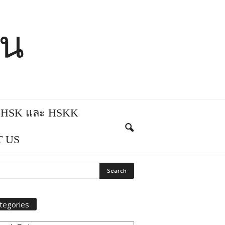
ีน
บ HSK และ HSKK
 US
tegories