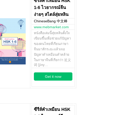
ซีรีส์คำเหมือน HSK
1-6 ไวยากรณ์จีน
ง่ายๆ สไตล์สุ่ยหลิน
ChineseBang 中文棒
www.mebmarket.com
หนังสือเล่มนี้สุ่ยหลินตั้งใจ
เขียนขึ้นเพื่อช่วยแก้ปัญหา
ของคนไทยที่เรียนภาษา
จีนมาสักระยะแล้วเจอ
ปัญหาคำเหมือนคำคล้าย
ในภาษาจีนที่เรียกว่า 近义
词 [jìny…
Get it now
ซีรีส์คำเหมือน HSK