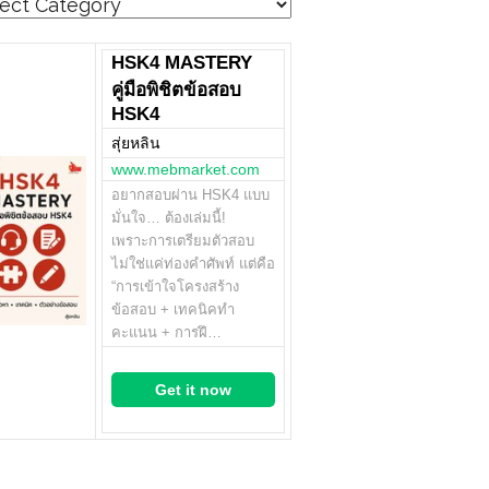
egories
HSK4 MASTERY
คู่มือพิชิตข้อสอบ
HSK4
สุ่ยหลิน
www.mebmarket.com
อยากสอบผ่าน HSK4 แบบ
มั่นใจ… ต้องเล่มนี้!
เพราะการเตรียมตัวสอบ
ไม่ใช่แค่ท่องคำศัพท์ แต่คือ
“การเข้าใจโครงสร้าง
ข้อสอบ + เทคนิคทำ
คะแนน + การฝึ…
Get it now