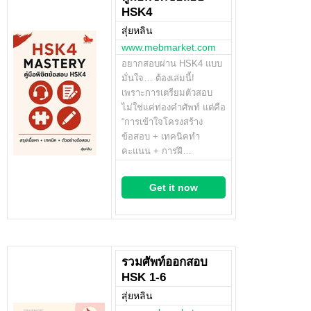
HSK4
สุ่ยหลิน
www.mebmarket.com
อยากสอบผ่าน HSK4 แบบ
มั่นใจ… ต้องเล่มนี้!
เพราะการเตรียมตัวสอบ
ไม่ใช่แค่ท่องคำศัพท์ แต่คือ
“การเข้าใจโครงสร้าง
ข้อสอบ + เทคนิคทำ
คะแนน + การฝึ…
Get it now
รวมศัพท์ออกสอบ
HSK 1-6
สุ่ยหลิน