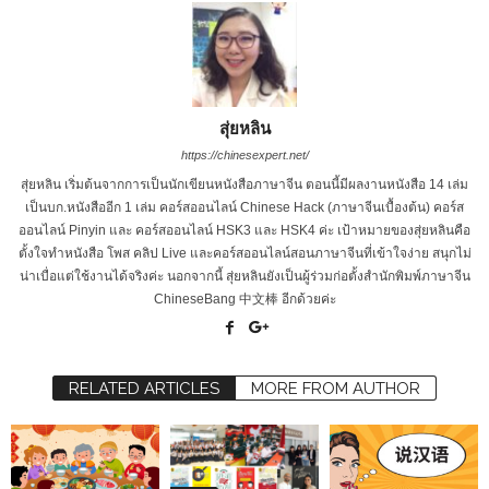
สุ่ยหลิน
https://chinesexpert.net/
สุ่ยหลิน เริ่มต้นจากการเป็นนักเขียนหนังสือภาษาจีน ตอนนี้มีผลงานหนังสือ 14 เล่ม
เป็นบก.หนังสืออีก 1 เล่ม คอร์สออนไลน์ Chinese Hack (ภาษาจีนเบื้องต้น) คอร์ส
ออนไลน์ Pinyin และ คอร์สออนไลน์ HSK3 และ HSK4 ค่ะ เป้าหมายของสุ่ยหลินคือ
ตั้งใจทำหนังสือ โพส คลิป Live และคอร์สออนไลน์สอนภาษาจีนที่เข้าใจง่าย สนุกไม่
น่าเบื่อแต่ใช้งานได้จริงค่ะ นอกจากนี้ สุ่ยหลินยังเป็นผู้ร่วมก่อตั้งสำนักพิมพ์ภาษาจีน
ChineseBang 中文棒 อีกด้วยค่ะ
RELATED ARTICLES
MORE FROM AUTHOR