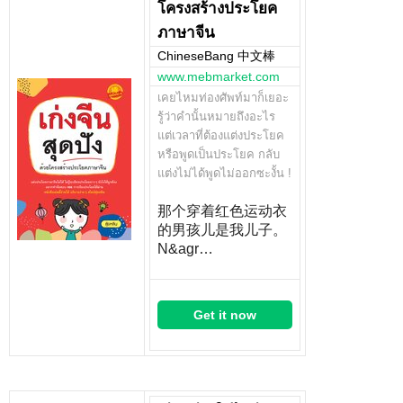
โครงสร้างประโยค
ภาษาจีน
ChineseBang 中文棒
www.mebmarket.com
เคยไหมท่องศัพท์มาก็เยอะ
รู้ว่าคำนั้นหมายถึงอะไร
แต่เวลาที่ต้องแต่งประโยค
หรือพูดเป็นประโยค กลับ
แต่งไม่ได้พูดไม่ออกซะงั้น !
那个穿着红色运动衣
的男孩儿是我儿子。
N&agr…
Get it now