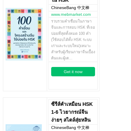
ใน HSK
ChineseBang 中文棒
www.mebmarket.com
รวบรวมคำเชื่อมในภาษา
จีนและการสอบ HSK ที่เจอ
บ่อยที่สุดทั้งหมด 100 คำ
(ใช้สอบได้ทั้ง HSK ระบบ
เก่าและระบบใหม่)เหมาะ
สำหรับผู้เรียนภาษาจีนเบื้อง
ต้นและผู้เต…
Get it now
ซีรีส์คำเหมือน HSK
1-6 ไวยากรณ์จีน
ง่ายๆ สไตล์สุ่ยหลิน
ChineseBang 中文棒