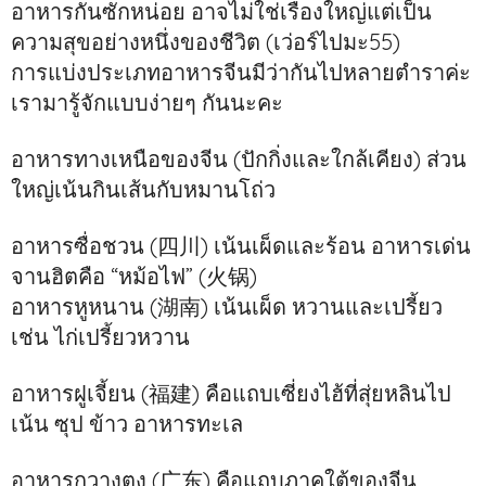
อาหารกันซักหน่อย อาจไม่ใช่เรื่องใหญ่แต่เป็น
ความสุขอย่างหนึ่งของชีวิต (เว่อร์ไปมะ55)
การแบ่งประเภทอาหารจีนมีว่ากันไปหลายตำราค่ะ
เรามารู้จักแบบง่ายๆ กันนะคะ
อาหารทางเหนือของจีน (ปักกิ่งและใกล้เคียง) ส่วน
ใหญ่เน้นกินเส้นกับหมานโถ่ว
อาหารซื่อชวน (四川) เน้นเผ็ดและร้อน อาหารเด่น
จานฮิตคือ “หม้อไฟ” (火锅)
อาหารหูหนาน (湖南) เน้นเผ็ด หวานและเปรี้ยว
เช่น ไก่เปรี้ยวหวาน
อาหารฝูเจี้ยน (福建) คือแถบเซี่ยงไฮ้ที่สุ่ยหลินไป
เน้น ซุป ข้าว อาหารทะเล
อาหารกวางตง (广东) คือแถบภาคใต้ของจีน