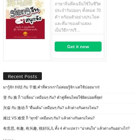
ภาษาจีนที่คนจีนใช้ในชีวิต
ประจำวันบ่อยๆ ทั้งหมด 70
คำ พร้อมตัวอย่างประโยค
และที่มาของคำแสลง
เป็นวิธีการเรี…
Get it now
Recent Posts
มารู้จัก 纠结 กับ 干脆 คำที่พวกเราไม่ค่อยรู้จัก แต่ใช้บ่อยมาก!
变 กับ 换 ก็ “เปลี่ยน” เหมือนๆ กัน? คำคู่ที่คนไทยใช้ผิดบ่อยที่สุด!
兴奋 กับ 激动 ก็ “ตื่นเต้น” เหมือนๆ กัน? แล้วต่างกันตรงไหน?
难过 VS 难受 ก็ “ทุกข์” เหมือนๆ กัน? แล้วต่างกันตรงไหน?
有意思, 有趣, 有兴趣, 很好玩儿 ทั้ง 4 คำแปลว่า “น่าสนใจ” แล้วต่างกันอย่างไร?