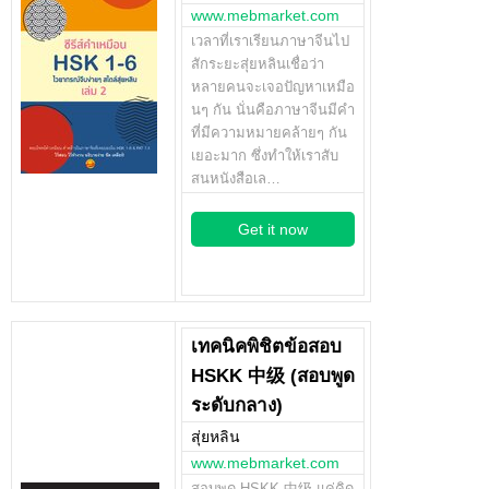
www.mebmarket.com
เวลาที่เราเรียนภาษาจีนไป
สักระยะสุ่ยหลินเชื่อว่า
หลายคนจะเจอปัญหาเหมือ
นๆ กัน นั่นคือภาษาจีนมีคำ
ที่มีความหมายคล้ายๆ กัน
เยอะมาก ซึ่งทำให้เราสับ
สนหนังสือเล…
Get it now
เทคนิคพิชิตข้อสอบ
HSKK 中级 (สอบพูด
ระดับกลาง)
สุ่ยหลิน
www.mebmarket.com
สอบพูด HSKK 中级 แค่คิด