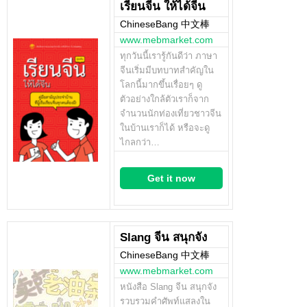
เรียนจีน ให้ได้จีน
ChineseBang 中文棒
www.mebmarket.com
ทุกวันนี้เรารู้กันดีว่า ภาษา
จีนเริ่มมีบทบาทสำคัญใน
โลกนี้มากขึ้นเรื่อยๆ ดู
ตัวอย่างใกล้ตัวเราก็จาก
จำนวนนักท่องเที่ยวชาวจีน
ในบ้านเราก็ได้ หรือจะดู
ไกลกว่า…
Get it now
Slang จีน สนุกจัง
ChineseBang 中文棒
www.mebmarket.com
หนังสือ Slang จีน สนุกจัง
รวบรวมคำศัพท์แสลงใน