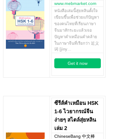
www.mebmarket.com
หนังสือเล่มนี้สุ่ยหลินตั้งใจ
เขียนขึ้นเพื่อช่วยแก้ปัญหา
ของคนไทยที่เรียนภาษา
จีนมาสักระยะแล้วเจอ
ปัญหาคำเหมือนคำคล้าย
ในภาษาจีนที่เรียกว่า 近义
词 [jìny…
Get it now
ซีรีส์คำเหมือน HSK
1-6 ไวยากรณ์จีน
ง่ายๆ สไตล์สุ่ยหลิน
เล่ม 2
ChineseBang 中文棒