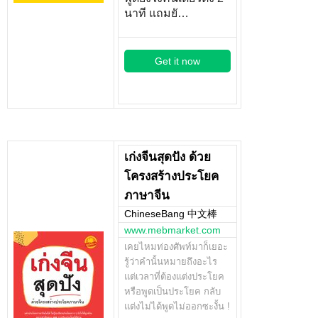
นาที แถมยั…
Get it now
เก่งจีนสุดปัง ด้วย
โครงสร้างประโยค
ภาษาจีน
ChineseBang 中文棒
www.mebmarket.com
เคยไหมท่องศัพท์มาก็เยอะ
รู้ว่าคำนั้นหมายถึงอะไร
แต่เวลาที่ต้องแต่งประโยค
หรือพูดเป็นประโยค กลับ
แต่งไม่ได้พูดไม่ออกซะงั้น !