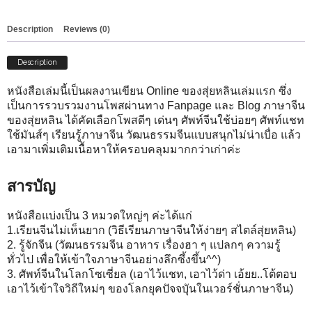
จีน
quantity
Description
Reviews (0)
Description
หนังสือเล่มนี้เป็นผลงานเขียน Online ของสุ่ยหลินเล่มแรก ซึ่ง
เป็นการรวบรวมงานโพสผ่านทาง Fanpage และ Blog ภาษาจีน
ของสุ่ยหลิน ได้คัดเลือกโพสดีๆ เด่นๆ ศัพท์จีนใช้บ่อยๆ ศัพท์แชท
ใช้มันส์ๆ เรียนรู้ภาษาจีน วัฒนธรรมจีนแบบสนุกไม่น่าเบื่อ แล้ว
เอามาเพิ่มเติมเนื้อหาให้ครอบคลุมมากกว่าเก่าค่ะ
สารบัญ
หนังสือแบ่งเป็น 3 หมวดใหญ่ๆ ค่ะได้แก่
1.เรียนจีนไม่เห็นยาก (วิธีเรียนภาษาจีนให้ง่ายๆ สไตล์สุ่ยหลิน)
2. รู้จักจีน (วัฒนธรรมจีน อาหาร เรื่องฮา ๆ แปลกๆ ความรู้
ทั่วไป เพื่อให้เข้าใจภาษาจีนอย่างลึกซึ้งขึ้น^^)
3. ศัพท์จีนในโลกโซเซี่ยล (เอาไว้แชท, เอาไว้ด่า เอ้ยย..โต้ตอบ
เอาไว้เข้าใจวิถีใหม่ๆ ของโลกยุคปัจจบุันในเวอร์ชั่นภาษาจีน)