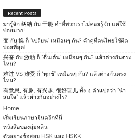
Recent Posts
มารู้จัก 纠结 กับ 干脆 คำที่พวกเราไม่ค่อยรู้จัก แต่ใช้
บ่อยมาก!
变 กับ 换 ก็ “เปลี่ยน” เหมือนๆ กัน? คำคู่ที่คนไทยใช้ผิด
บ่อยที่สุด!
兴奋 กับ 激动 ก็ “ตื่นเต้น” เหมือนๆ กัน? แล้วต่างกันตรง
ไหน?
难过 VS 难受 ก็ “ทุกข์” เหมือนๆ กัน? แล้วต่างกันตรง
ไหน?
有意思, 有趣, 有兴趣, 很好玩儿 ทั้ง 4 คำแปลว่า “น่า
สนใจ” แล้วต่างกันอย่างไร?
Home
เริ่มเรียนภาษาจีนคลิกที่นี่
หนังสือของสุ่ยหลิน
ตัวอย่างข้อสอบ HSK และ HSKK