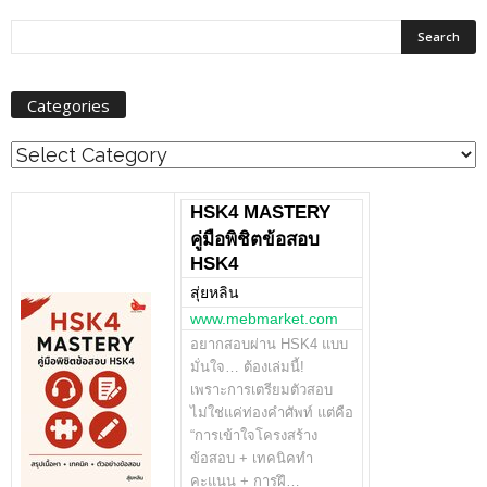
Categories
Categories
HSK4 MASTERY
คู่มือพิชิตข้อสอบ
HSK4
สุ่ยหลิน
www.mebmarket.com
อยากสอบผ่าน HSK4 แบบ
มั่นใจ… ต้องเล่มนี้!
เพราะการเตรียมตัวสอบ
ไม่ใช่แค่ท่องคำศัพท์ แต่คือ
“การเข้าใจโครงสร้าง
ข้อสอบ + เทคนิคทำ
คะแนน + การฝึ…