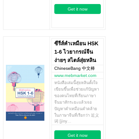
Get it now
ซีรีส์คำเหมือน HSK
1-6 ไวยากรณ์จีน
ง่ายๆ สไตล์สุ่ยหลิน
ChineseBang 中文棒
www.mebmarket.com
หนังสือเล่มนี้สุ่ยหลินตั้งใจ
เขียนขึ้นเพื่อช่วยแก้ปัญหา
ของคนไทยที่เรียนภาษา
จีนมาสักระยะแล้วเจอ
ปัญหาคำเหมือนคำคล้าย
ในภาษาจีนที่เรียกว่า 近义
词 [jìny…
Get it now