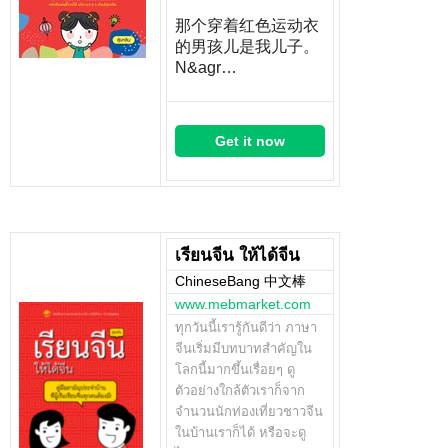
那个穿着红色运动衣
的男孩儿是我儿子。
N&agr…
Get it now
เรียนจีน ให้ได้จีน
ChineseBang 中文棒
www.mebmarket.com
ทุกวันนี้เรารู้กันดีว่า ภาษา
จีนเริ่มมีบทบาทสำคัญใน
โลกนี้มากขึ้นเรื่อยๆ ดู
ตัวอย่างใกล้ตัวเราก็จาก
จำนวนนักท่องเที่ยวชาวจีน
ในบ้านเราก็ได้ หรือจะดู