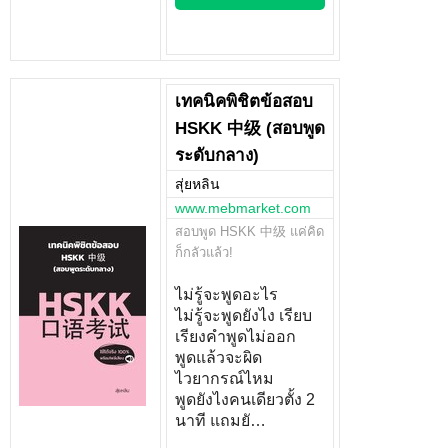
เทคนิคพิชิตข้อสอบ
HSKK 中级 (สอบพูด
ระดับกลาง)
สุ่ยหลิน
www.mebmarket.com
สอบพูด HSKK 中级 แค่คิด
ก็กลัวแล้ว!
ไม่รู้จะพูดอะไร
ไม่รู้จะพูดยังไง เรียบ
เรียงคำพูดไม่ออก
พูดแล้วจะผิด
ไวยากรณ์ไหม
พูดยังไงคนเดียวตั้ง 2
นาที แถมยั…