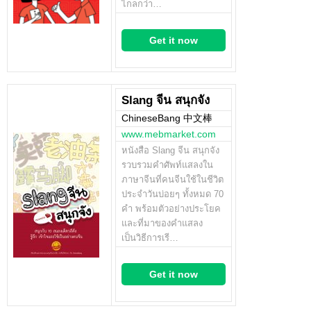
ไกลกว่า…
Get it now
Slang จีน สนุกจัง
ChineseBang 中文棒
www.mebmarket.com
หนังสือ Slang จีน สนุกจัง
รวบรวมคำศัพท์แสลงใน
ภาษาจีนที่คนจีนใช้ในชีวิต
ประจำวันบ่อยๆ ทั้งหมด 70
คำ พร้อมตัวอย่างประโยค
และที่มาของคำแสลง
เป็นวิธีการเรี…
Get it now