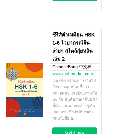
ซีรีส์คำเหมือน HSK
1-6 ไวยากรณ์จีน
ง่ายๆ สไตล์สุ่ยหลิน
เล่ม 2
ChineseBang 中文棒
www.mebmarket.com
เวลาที่เราเรียนภาษาจีนไป
สักระยะสุ่ยหลินเชื่อว่า
หลายคนจะเจอปัญหาเหมือ
นๆ กัน นั่นคือภาษาจีนมีคำ
ที่มีความหมายคล้ายๆ กัน
เยอะมาก ซึ่งทำให้เราสับ
สนหนังสือเล…
Get it now