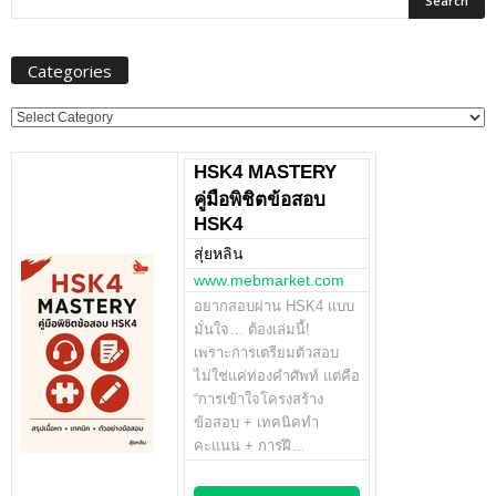
Categories
Categories
HSK4 MASTERY
คู่มือพิชิตข้อสอบ
HSK4
สุ่ยหลิน
www.mebmarket.com
อยากสอบผ่าน HSK4 แบบ
มั่นใจ… ต้องเล่มนี้!
เพราะการเตรียมตัวสอบ
ไม่ใช่แค่ท่องคำศัพท์ แต่คือ
“การเข้าใจโครงสร้าง
ข้อสอบ + เทคนิคทำ
คะแนน + การฝึ…