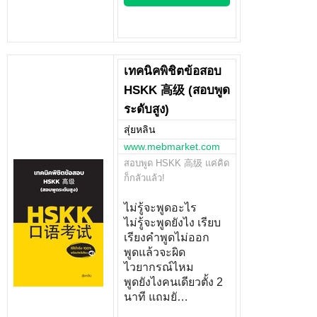
เทคนิคพิชิตข้อสอบ
HSKK 高级 (สอบพูด
ระดับสูง)
สุ่ยหลิน
www.mebmarket.com
สอบพูด HSKK 高级 แค่คิด
ก็กลัวแล้ว!
ไม่รู้จะพูดอะไร
ไม่รู้จะพูดยังไง เรียบ
เรียงคำพูดไม่ออก
พูดแล้วจะผิด
ไวยากรณ์ไหม
พูดยังไงคนเดียวตั้ง 2
นาที แถมยั…