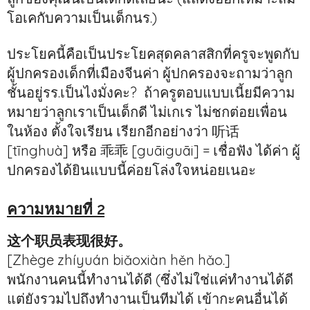
โอเคกับความเป็นเด็กนร.)
ประโยคนี้คือเป็นประโยคสุดคลาสสิกที่ครูจะพูดกับ
ผู้ปกครองเด็กที่เมืองจีนค่า ผู้ปกครองจะถามว่าลูก
ชั้นอยู่รร.เป็นไงมั่งคะ? ถ้าครูตอบแบบเนี้ยมีความ
หมายว่าลูกเราเป็นเด็กดี ไม่เกเร ไม่ชกต่อยเพื่อน
ในห้อง ตั้งใจเรียน เรียกอีกอย่างว่า 听话
[tīnghuà] หรือ 乖乖 [guāiguāi] = เชื่อฟัง ได้ค่า ผู้
ปกครองได้ยินแบบนี้ค่อยโล่งใจหน่อยเนอะ
ความหมายที่ 2
这个职员表现很好。
[Zhège zhíyuán biǎoxiàn hěn hǎo.]
พนักงานคนนี้ทำงานได้ดี (ซึ่งไม่ใช่แค่ทำงานได้ดี
แต่ยังรวมไปถึงทำงานเป็นทีมได้ เข้ากะคนอื่นได้