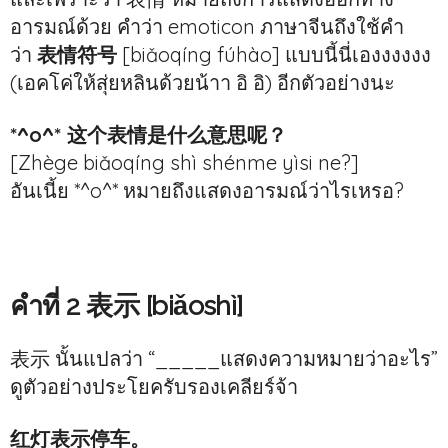
อารมณ์ด้วย คำว่า emoticon ภาษาจีนถึงใช้คำ
ว่า
表情符号
[biǎoqíng fúhào] แบบนี้นี่เองงงงงง
(เอคโค่ให้สุ่ยหลินด้วยน้าา อิ อิ) อีกตัวอย่างนะ
*^o^* 这个表情是什么意思呢？
[Zhège biǎoqíng shì shénme yìsi ne?]
อันเนี้ย *^o^* หมายถึงแสดงอารมณ์ว่าไรเหรอ?
คำที่ 2 表示 [biǎoshì]
表示 นั้นแปลว่า “_____แสดงความหมายว่าอะไร”
ดูตัวอย่างประโยครับรองเคลียร์จ้า
红灯表示停车。