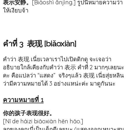
表示安静。
[Biǎoshì ānjìng.] รูปนี้หมายความว่า
ให้เงียบจ้า
คำที่ 3 表现 [biǎoxiàn]
คำว่า 表现 เนี่ยเวลาเราไปเปิดดิกดู จะเจอว่า
อธิบายใกล้เคียงกับคำว่า 表示 คำที่ 2 มากๆเลยนะ
คะ คือแปลว่า “แสดง” จริงๆแล้ว 表现 เนี่ยสุ่ยหลิน
ว่ามีความหมายได้ 3 อย่างแหน่ะค่ะ มาดูกันนะ
ความหมายที่ 1
你的孩子表现很好。
[Nǐ de háizi biǎoxiàn hěn hǎo.]
ลูกของคุณนี่เป็นเด็กดีเลยนะ (แสดงออกเหมาะสม