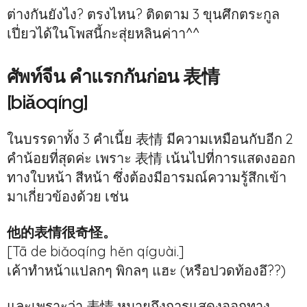
ต่างกันยังไง? ตรงไหน? ติดตาม 3 ขุนศึกตระกูล
เปี่ยวได้ในโพสนี้กะสุ่ยหลินค่าา^^
ศัพท์จีน คำแรกกันก่อน 表情
[biǎoqíng]
ในบรรดาทั้ง 3 คำเนี้ย 表情 มีความเหมือนกับอีก 2
คำน้อยที่สุดค่ะ เพราะ 表情 เน้นไปที่การแสดงออก
ทางใบหน้า สีหน้า ซึ่งต้องมีอารมณ์ความรู้สึกเข้า
มาเกี่ยวข้องด้วย เช่น
他的表情很奇怪。
[Tā de biǎoqíng hěn qíguài.]
เค้าทำหน้าแปลกๆ พิกลๆ แฮะ (หรือปวดท้องอึ??)
และเพราะว่า 表情 หมายถึงการแสดงออกทาง