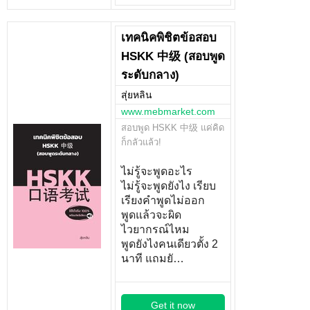
เทคนิคพิชิตข้อสอบ
HSKK 中级 (สอบพูด
ระดับกลาง)
สุ่ยหลิน
www.mebmarket.com
สอบพูด HSKK 中级 แค่คิด
ก็กลัวแล้ว!
ไม่รู้จะพูดอะไร
ไม่รู้จะพูดยังไง เรียบ
เรียงคำพูดไม่ออก
พูดแล้วจะผิด
ไวยากรณ์ไหม
พูดยังไงคนเดียวตั้ง 2
นาที แถมยั…
Get it now