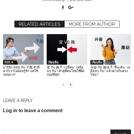
RELATED ARTICLES
MORE FROM AUTHOR
HSK 4
เรียนจีน
เรียนจีน
มารู้จัก 纠结 กับ 干脆 คำที่
变 กับ 换 ก็ “เปลี่ยน” เหมือ
兴奋 กับ 激动 ก็ “ตื่นเต้น” เห
พวกเราไม่ค่อยรู้จัก แต่ใช้
นๆ กัน? คำคู่ที่คนไทยใช้ผิด
มือนๆ กัน? แล้วต่างกันตรง
บ่อยมาก!
บ่อยที่สุด!
ไหน?
LEAVE A REPLY
Log in to leave a comment