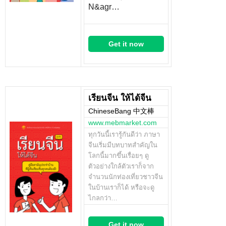
N&agr…
Get it now
เรียนจีน ให้ได้จีน
ChineseBang 中文棒
www.mebmarket.com
ทุกวันนี้เรารู้กันดีว่า ภาษา
จีนเริ่มมีบทบาทสำคัญใน
โลกนี้มากขึ้นเรื่อยๆ ดู
ตัวอย่างใกล้ตัวเราก็จาก
จำนวนนักท่องเที่ยวชาวจีน
ในบ้านเราก็ได้ หรือจะดู
ไกลกว่า…
Get it now