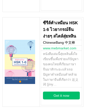
ซีรีส์คำเหมือน HSK
1-6 ไวยากรณ์จีน
ง่ายๆ สไตล์สุ่ยหลิน
ChineseBang 中文棒
www.mebmarket.com
หนังสือเล่มนี้สุ่ยหลินตั้งใจ
เขียนขึ้นเพื่อช่วยแก้ปัญหา
ของคนไทยที่เรียนภาษา
จีนมาสักระยะแล้วเจอ
ปัญหาคำเหมือนคำคล้าย
ในภาษาจีนที่เรียกว่า 近义
词 [jìny…
Get it now