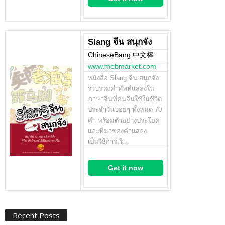
Slang จีน สนุกจัง
ChineseBang 中文棒
www.mebmarket.com
หนังสือ Slang จีน สนุกจัง
รวบรวมคำศัพท์แสลงใน
ภาษาจีนที่คนจีนใช้ในชีวิต
ประจำวันบ่อยๆ ทั้งหมด 70
คำ พร้อมตัวอย่างประโยค
และที่มาของคำแสลง
เป็นวิธีการเรี…
Get it now
Recent Posts