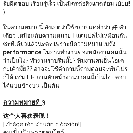
รับผิดชอบ เรียนรู้เร็ว เป็นมิตรต่อสิ่งแวดล้อม เย้ยย!!
)
ในความหมายนี้ สังเกตว่าใช้ขยายแค่คำว่า 好 คำ
เดียว เหมือนกับความหมาย 1 แต่แปลไม่เหมือนกัน
ซะทีเดียวแล้วนะคะ เพราะมีความหมายไปถึง
performance
ในการทำงานของพนักงานคนนั้น
ว่าเป็นไง? ทำงานราบรื่นมั๊ย? ทีมงานคนอื่นโอเค
กะเค้ามั๊ย?? อาจจะใช้คำถามนี้ถามตอนจะพ้นโปร
ก็ได้ เช่น HR ถามหัวหน้างานว่าคนนี้เป็นไง? ตอบ
ได้แบบข้างบน เป็นต้น
ความหมายที่ 3
这个人喜欢表现！
[Zhège rén xǐhuān biǎoxiàn!]
คนเนี้ยเป็นพวกชอบโชว์!!