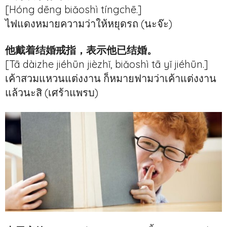
[Hóng dēng biǎoshì tíngchē.]
ไฟแดงหมายความว่าให้หยุดรถ (นะจ๊ะ)
他戴着结婚戒指，表示他已结婚。
[Tā dàizhe jiéhūn jièzhǐ, biǎoshì tā yǐ jiéhūn.]
เค้าสวมแหวนแต่งงาน ก็หมายฟามว่าเค้าแต่งงาน
แล้วนะสิ (เศร้าแพรบ)