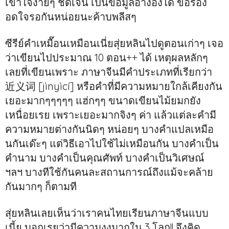
เข้าใจง่ายๆ ชัดเจน เป็นข้อมูลอ้างอิงได้ ขอร้อง
อดใจรอกันหน่อยนะค้าบพลีสๆ
ซีรีย์คำเหมื๊อนเหมือนเนี่ยสุ่ยหลินไปดูตอนเก่าๆ เจอ
ว่าเขียนไปประมาณ 10 ตอน++ ได้ เหตุผลหลักๆ
เลยที่เขียนเพราะ ภาษาจีนมีคำประเภทที่เรียกว่า
近义词 [jìnyìcí] หรือคำที่มีความหมายใกล้เคียงกัน
เยอะมากๆๆๆๆๆ แฮ่กๆๆ ขนาดเขียนไม้ยมกยัง
เหนื่อยเรย เพราะเยอะมากจิงๆ ค่า แล้วแต่ละคำมี
ความหมายต่างกันนิดๆ หน่อยๆ บางคำแปลเหมือ
นกันเด๊ะๆ แต่วิธีเอาไปใช้ไม่เหมือนกัน บางคำเป็น
คำนาม บางคำเป็นคุณศัพท์ บางคำเป็นวิเศษณ์
ฯลฯ บางทีใช้กันคนละสถานการณ์ถึงแม้จะคล้าย
กันมากๆ ก็ตามที
สุ่ยหลินเลยเห็นว่าเราคนไทยเรียนภาษาจีนแบบ
เนี้ย บอกเรยว่ามีความงงมากใน 3 โลก!! จึงคิด