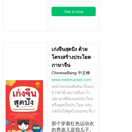
Get it now
เก่งจีนสุดปัง ด้วย
โครงสร้างประโยค
ภาษาจีน
ChineseBang 中文棒
www.mebmarket.com
เคยไหมท่องศัพท์มาก็เยอะ
รู้ว่าคำนั้นหมายถึงอะไร
แต่เวลาที่ต้องแต่งประโยค
หรือพูดเป็นประโยค กลับ
แต่งไม่ได้พูดไม่ออกซะงั้น !
那个穿着红色运动衣
的男孩儿是我儿子。