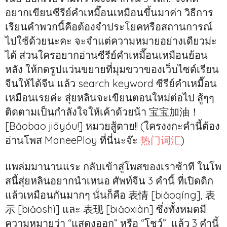
อยากเขียนซีรีย์คำเหมื๊อนเหมือนขึ้นมาค่า วิธีการ
เรียนคำพวกนี้คือต้องจำประโยคหรือสถานการณ์
ไปใช้ด้วยนะคะ จะจำแต่ความหมายอย่างเดียวม่ะ
ได้ ส่วนใครอยากอ่านซีรีย์คำเหมื๊อนเหมือนย้อน
หลัง ให้กดรูปแว่นขยายที่มุมขวาของเว็บไซด์เรียน
จีนให้ได้จีน แล้ว search keyword ซีรีย์คำเหมื๊อน
เหมือนเรยค่ะ สุ่ยหลินจะเขียนตอนใหม่ต่อไป สู้ๆๆ
ติดตามเป็นกำลังใจให้เค้าด้วยน้า 宝宝加油！
[Bǎobao jiāyóu!] หมวยสู้ตาย!! (ใครงงกะคำนี้ต้อง
อ่านโพส ManeePloy ที่นี่นะจ๊ะ
热门词汇
)
แพล่มมานานแระ กลับเข้าสู่โพสของเราซ้าที ในโพ
สนี้สุ่ยหลินอยากนำเหนอ ศัพท์จีน 3 คำนี้ ที่เปิดดิก
แล้วเหมือนกันมากๆ นั่นก็คือ 表情 [biǎoqíng], 表
示 [biǎoshì] และ 表现 [biǎoxiàn] ซึ่งทั้งหมดมี
ความหมายว่า “แสดงออก” หรือ “โชว์” แล้ว 3 คำนี้