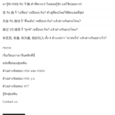
มารู้จัก 纠结 กับ 干脆 คำที่พวกเราไม่ค่อยรู้จัก แต่ใช้บ่อยมาก!
变 กับ 换 ก็ “เปลี่ยน” เหมือนๆ กัน? คำคู่ที่คนไทยใช้ผิดบ่อยที่สุด!
兴奋 กับ 激动 ก็ “ตื่นเต้น” เหมือนๆ กัน? แล้วต่างกันตรงไหน?
难过 VS 难受 ก็ “ทุกข์” เหมือนๆ กัน? แล้วต่างกันตรงไหน?
有意思, 有趣, 有兴趣, 很好玩儿 ทั้ง 4 คำแปลว่า “น่าสนใจ” แล้วต่างกันอย่างไร?
Home
เริ่มเรียนภาษาจีนคลิกที่นี่
หนังสือของสุ่ยหลิน
ตัวอย่างข้อสอบ HSK และ HSKK
ตัวอย่างข้อสอบ HSK 3.0
ตัวอย่างข้อสอบ YCT
รู้จักสุ่ยหลิน
Contact us
Archives