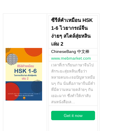
ซีรีส์คำเหมือน HSK
1-6 ไวยากรณ์จีน
ง่ายๆ สไตล์สุ่ยหลิน
เล่ม 2
ChineseBang 中文棒
www.mebmarket.com
เวลาที่เราเรียนภาษาจีนไป
สักระยะสุ่ยหลินเชื่อว่า
หลายคนจะเจอปัญหาเหมือ
นๆ กัน นั่นคือภาษาจีนมีคำ
ที่มีความหมายคล้ายๆ กัน
เยอะมาก ซึ่งทำให้เราสับ
สนหนังสือเล…
Get it now