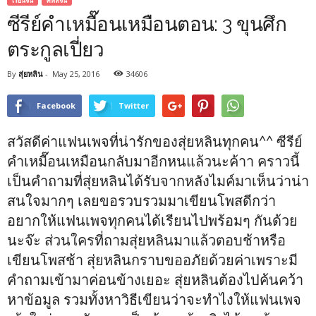
เรียนจีน
ศัพท์จีน
ซีรีย์คำเหมื๊อนเหมือนตอน: 3 ขุนศึก
ตระกูลเปี่ยว
By
สุ่ยหลิน
-
May 25, 2016
34606
Facebook
Twitter
สวัสดีค่าแฟนเพจที่น่ารักของสุ่ยหลินทุกคน^^ ซีรีย์
คำเหมื๊อนเหมือนกลับมาอีกหนแล้วนะค้าา คราวนี้
เป็นคำถามที่สุ่ยหลินได้รับจากหลังไมค์มาเห็นว่าน่า
สนใจมากๆ เลยขอรวบรวมมาเขียนโพสดีกว่า
อยากให้แฟนเพจทุกคนได้เรียนไปพร้อมๆ กันด้วย
นะจ๊ะ ส่วนใครที่ถามสุ่ยหลินมาแล้วตอบช้าหรือ
เขียนโพสช้า สุ่ยหลินกราบขออภัยด้วยค่าเพราะมี
คำถามเข้ามาค่อนข้างเยอะ สุ่ยหลินต้องไปค้นคว้า
หาข้อมูล รวมทั้งหาวิธีเขียนว่าจะทำไงให้แฟนเพจ