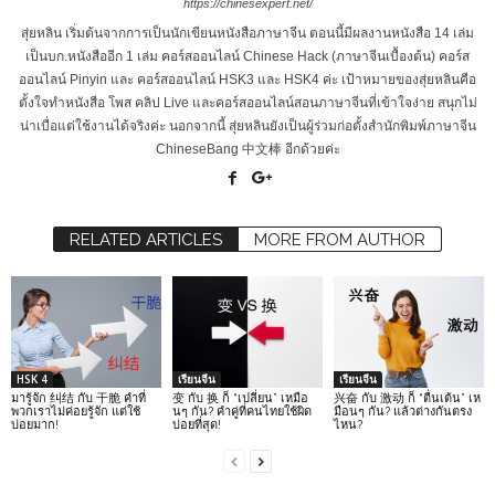
https://chinesexpert.net/
สุ่ยหลิน เริ่มต้นจากการเป็นนักเขียนหนังสือภาษาจีน ตอนนี้มีผลงานหนังสือ 14 เล่ม
เป็นบก.หนังสืออีก 1 เล่ม คอร์สออนไลน์ Chinese Hack (ภาษาจีนเบื้องต้น) คอร์ส
ออนไลน์ Pinyin และ คอร์สออนไลน์ HSK3 และ HSK4 ค่ะ เป้าหมายของสุ่ยหลินคือ
ตั้งใจทำหนังสือ โพส คลิป Live และคอร์สออนไลน์สอนภาษาจีนที่เข้าใจง่าย สนุกไม่
น่าเบื่อแต่ใช้งานได้จริงค่ะ นอกจากนี้ สุ่ยหลินยังเป็นผู้ร่วมก่อตั้งสำนักพิมพ์ภาษาจีน
ChineseBang 中文棒 อีกด้วยค่ะ
RELATED ARTICLES
MORE FROM AUTHOR
HSK 4
เรียนจีน
เรียนจีน
มารู้จัก 纠结 กับ 干脆 คำที่
变 กับ 换 ก็ “เปลี่ยน” เหมือ
兴奋 กับ 激动 ก็ “ตื่นเต้น” เห
พวกเราไม่ค่อยรู้จัก แต่ใช้
นๆ กัน? คำคู่ที่คนไทยใช้ผิด
มือนๆ กัน? แล้วต่างกันตรง
บ่อยมาก!
บ่อยที่สุด!
ไหน?