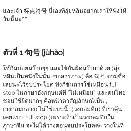
และเจ้า 标点符号 นี่เองที่สุ่ยหลินอยากเล่าให้ฟังให้
วันนี้นะ^^
ตัวที่ 1 句号 [jùhào]
ใช้กันบ่อยมว๊ากๆๆ และใช้กันผิดมว๊ากกด้วย (สุ่ย
หลินเป็นหนึ่งในนั้น–ขอสารภาพ) คือ 句号 ตามชื่อ
เลยนะไว้จบประโยค ฟังก์ชั่นการใช้เหมือน full
stop ในภาษาอังกฤษแต่ที่ “ไม่เหมือน” และคนไทย
ชอบใช้ผิดมากๆ คือหน้าตาสัญลักษณ์เป็น 。
(วงกลมกลวง) ไม่ใช่แบบนี้ . (วงกลมทึบ) ที่เราคุ้น
เคยแบบ full stop (เพราะถ้าเป็นวงกลมทึบใน
ภาษาจีน จะไม่ได้วางตอนจบประโยคค่ะ วางในที่