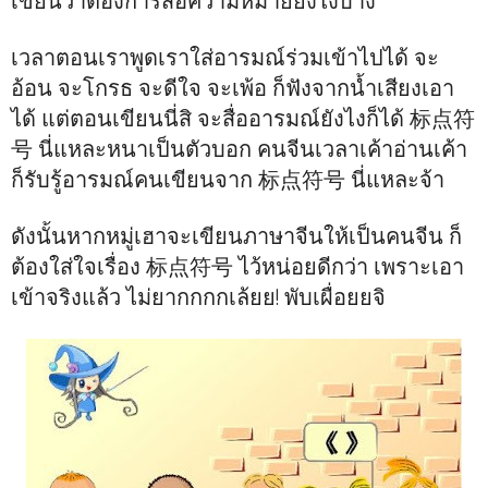
เขียนว่าต้องการสื่อความหมายยังไงบ้าง
เวลาตอนเราพูดเราใส่อารมณ์ร่วมเข้าไปได้ จะ
อ้อน จะโกรธ จะดีใจ จะเพ้อ ก็ฟังจากน้ำเสียงเอา
ได้ แต่ตอนเขียนนี่สิ จะสื่ออารมณ์ยังไงก็ได้ 标点符
号 นี่แหละหนาเป็นตัวบอก คนจีนเวลาเค้าอ่านเค้า
ก็รับรู้อารมณ์คนเขียนจาก 标点符号 นี่แหละจ้า
ดังนั้นหากหมู่เฮาจะเขียนภาษาจีนให้เป็นคนจีน ก็
ต้องใส่ใจเรื่อง 标点符号 ไว้หน่อยดีกว่า เพราะเอา
เข้าจริงแล้ว ไม่ยากกกกเล้ยย! พับเผื่อยยจิ