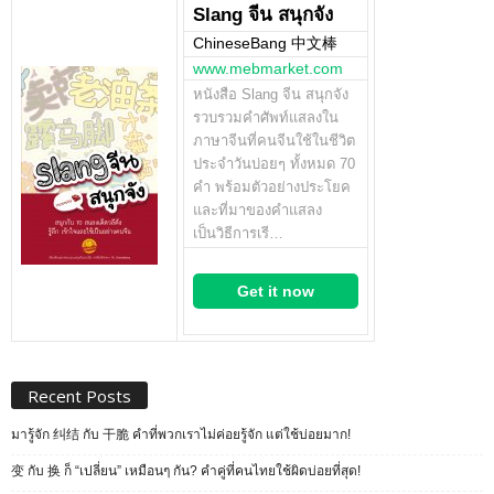
Slang จีน สนุกจัง
ChineseBang 中文棒
www.mebmarket.com
หนังสือ Slang จีน สนุกจัง
รวบรวมคำศัพท์แสลงใน
ภาษาจีนที่คนจีนใช้ในชีวิต
ประจำวันบ่อยๆ ทั้งหมด 70
คำ พร้อมตัวอย่างประโยค
และที่มาของคำแสลง
เป็นวิธีการเรี…
Get it now
Recent Posts
มารู้จัก 纠结 กับ 干脆 คำที่พวกเราไม่ค่อยรู้จัก แต่ใช้บ่อยมาก!
变 กับ 换 ก็ “เปลี่ยน” เหมือนๆ กัน? คำคู่ที่คนไทยใช้ผิดบ่อยที่สุด!