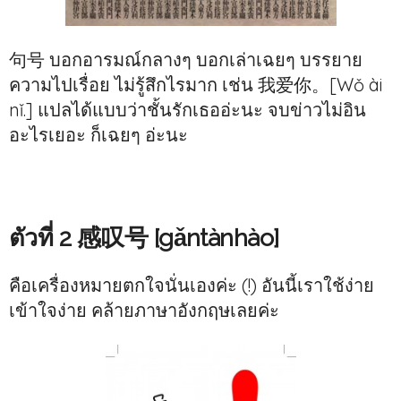
句号 บอกอารมณ์กลางๆ บอกเล่าเฉยๆ บรรยาย
ความไปเรื่อย ไม่รู้สึกไรมาก เช่น 我爱你。[Wǒ ài
nǐ.] แปลได้แบบว่าชั้นรักเธออ่ะนะ จบข่าวไม่อิน
อะไรเยอะ ก็เฉยๆ อ่ะนะ
ตัวที่ 2 感叹号 [gǎntànhào]
คือเครื่องหมายตกใจนั่นเองค่ะ (!) อันนี้เราใช้ง่าย
เข้าใจง่าย คล้ายภาษาอังกฤษเลยค่ะ