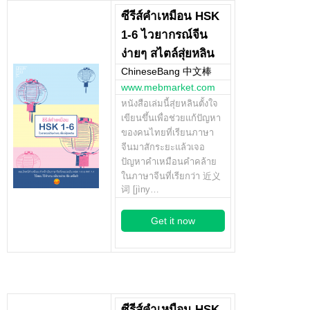
ซีรีส์คำเหมือน HSK
1-6 ไวยากรณ์จีน
ง่ายๆ สไตล์สุ่ยหลิน
ChineseBang 中文棒
www.mebmarket.com
หนังสือเล่มนี้สุ่ยหลินตั้งใจ
เขียนขึ้นเพื่อช่วยแก้ปัญหา
ของคนไทยที่เรียนภาษา
จีนมาสักระยะแล้วเจอ
ปัญหาคำเหมือนคำคล้าย
ในภาษาจีนที่เรียกว่า 近义
词 [jìny…
Get it now
ซีรีส์คำเหมือน HSK