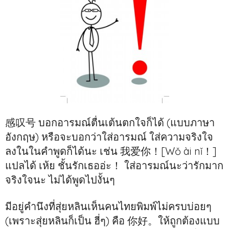
感叹号 บอกอารมณ์ตื่นเต้นตกใจก็ได้ (แบบภาษา
อังกฤษ) หรือจะบอกว่าใส่อารมณ์ ใส่ความจริงใจ
ลงในในคำพูดก็ได้นะ เช่น 我爱你！[Wǒ ài nǐ！]
แปลได้ เห้ย ชั้นรักเธออ่ะ！ ใส่อารมณ์นะว่ารักมาก
จริงใจนะ ไม่ได้พูดไปงั้นๆ
มีอยู่คำนึงที่สุ่ยหลินเห็นคนไทยพิมพ์ไม่ครบบ่อยๆ
(เพราะสุ่ยหลินก็เป็น ฮี่ๆ) คือ 你好。ให้ถูกต้องแบบ