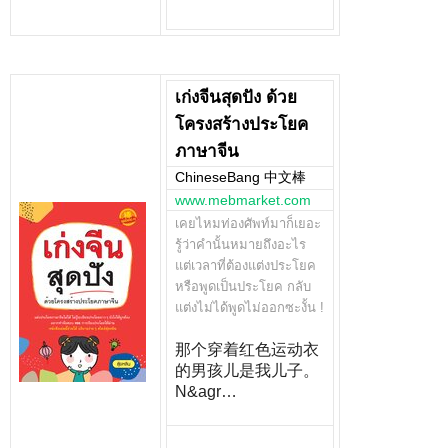
เก่งจีนสุดปัง ด้วย
โครงสร้างประโยค
ภาษาจีน
ChineseBang 中文棒
www.mebmarket.com
เคยไหมท่องศัพท์มาก็เยอะ
รู้ว่าคำนั้นหมายถึงอะไร
แต่เวลาที่ต้องแต่งประโยค
หรือพูดเป็นประโยค กลับ
แต่งไม่ได้พูดไม่ออกซะงั้น !
那个穿着红色运动衣
的男孩儿是我儿子。
N&agr…