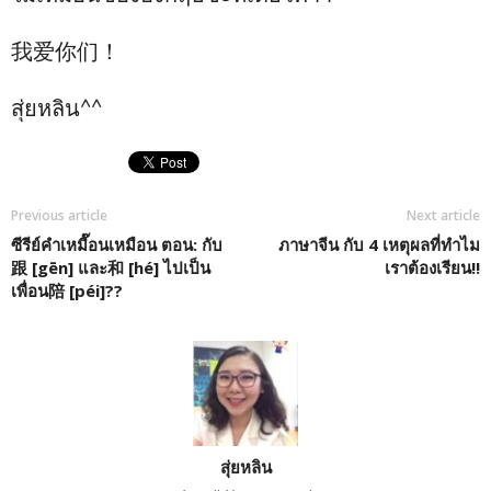
我爱你们！
สุ่ยหลิน^^
Previous article
Next article
ซีรีย์คำเหมื๊อนเหมือน ตอน: กับ
ภาษาจีน กับ 4 เหตุผลที่ทำไม
跟 [gēn] และ和 [hé] ไปเป็น
เราต้องเรียน!!
เพื่อน陪 [péi]??
สุ่ยหลิน