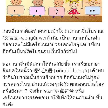
ก่อนอื่นเราต้องทำความเข้าใจว่า ภาษาจีนโบราณ
(文言文–wényánwén) เนี่ย เป็นภาษาเหมือนคำ
กลอนค่ะ ไม่มีเครื่องหมายวรรคอะไรๆ เลย เขียน
ติดกันเป็นพรืดไปจนจบ กี่หน้าก็ว่าไป
พอภาษาจีนมีพัฒนาให้ทันสมัยขึ้น เราเรียกภาษา
จีนยุคใหม่นี้ว่า 现代汉语 [xiàndài hànyǔ] เค้าพบ
ว่าจีนโบราณนั้นอ่านย้ากยาก ติดกันหมดไม่รู้จะ
วรรคตรงไหน อ่านแล้วงงๆ ก่งก๊ง ตกลงจบประโยค
หรือยังนะ ？ จึงมีการเอา 标点符号 หรือ
เครื่องหมายวรรคตอนมาใช้เพื่อให้คนอ่านง่ายขึ้น
อ่ะค่ะ