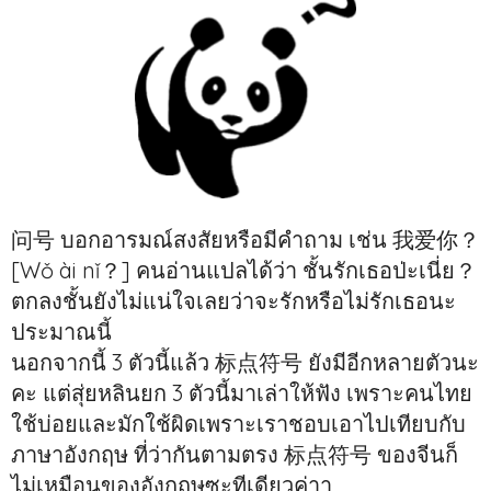
问号 บอกอารมณ์สงสัยหรือมีคำถาม เช่น 我爱你？
[Wǒ ài nǐ？] คนอ่านแปลได้ว่า ชั้นรักเธอป่ะเนี่ย？
ตกลงชั้นยังไม่แน่ใจเลยว่าจะรักหรือไม่รักเธอนะ
ประมาณนี้
นอกจากนี้ 3 ตัวนี้แล้ว 标点符号 ยังมีอีกหลายตัวนะ
คะ แต่สุ่ยหลินยก 3 ตัวนี้มาเล่าให้ฟัง เพราะคนไทย
ใช้บ่อยและมักใช้ผิดเพราะเราชอบเอาไปเทียบกับ
ภาษาอังกฤษ ที่ว่ากันตามตรง 标点符号 ของจีนก็
ไม่เหมือนของอังกฤษซะทีเดียวค่าา