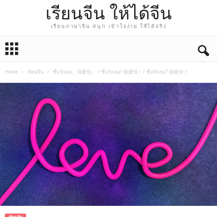
เรียนจีน ให้ได้จีน
เรียนภาษาจีน สนุก เข้าใจง่าย ใช้ได้จริง
Home
เรียนจีน
ชั้นรักเธอ。我爱你。 / ชั้นรักเธอ! 我爱你！/ ชั้นรักเธอ? 我爱你？