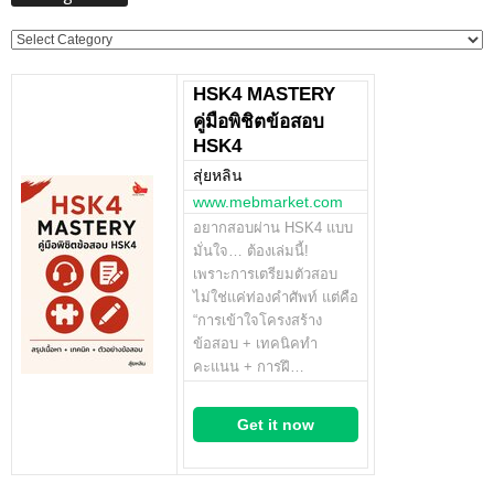
Categories
HSK4 MASTERY
คู่มือพิชิตข้อสอบ
HSK4
สุ่ยหลิน
www.mebmarket.com
อยากสอบผ่าน HSK4 แบบ
มั่นใจ… ต้องเล่มนี้!
เพราะการเตรียมตัวสอบ
ไม่ใช่แค่ท่องคำศัพท์ แต่คือ
“การเข้าใจโครงสร้าง
ข้อสอบ + เทคนิคทำ
คะแนน + การฝึ…
Get it now