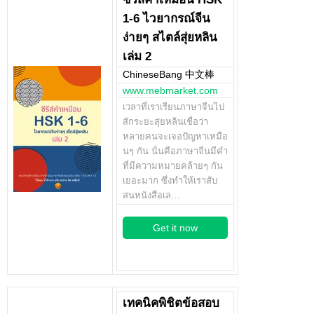
1-6 ไวยากรณ์จีน
ง่ายๆ สไตล์สุ่ยหลิน
เล่ม 2
ChineseBang 中文棒
www.mebmarket.com
เวลาที่เราเรียนภาษาจีนไป
สักระยะสุ่ยหลินเชื่อว่า
หลายคนจะเจอปัญหาเหมือ
นๆ กัน นั่นคือภาษาจีนมีคำ
ที่มีความหมายคล้ายๆ กัน
เยอะมาก ซึ่งทำให้เราสับ
สนหนังสือเล…
Get it now
เทคนิคพิชิตข้อสอบ