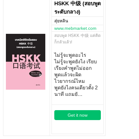
HSKK 中级 (สอบพูด
ระดับกลาง)
สุ่ยหลิน
www.mebmarket.com
สอบพูด HSKK 中级 แค่คิด
ก็กลัวแล้ว!
ไม่รู้จะพูดอะไร
ไม่รู้จะพูดยังไง เรียบ
เรียงคำพูดไม่ออก
พูดแล้วจะผิด
ไวยากรณ์ไหม
พูดยังไงคนเดียวตั้ง 2
นาที แถมยั…
Get it now