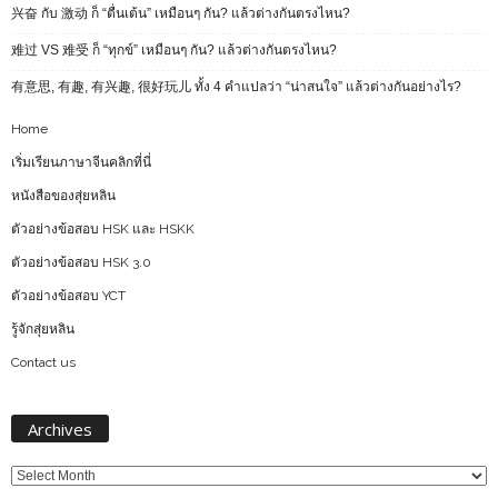
兴奋 กับ 激动 ก็ “ตื่นเต้น” เหมือนๆ กัน? แล้วต่างกันตรงไหน?
难过 VS 难受 ก็ “ทุกข์” เหมือนๆ กัน? แล้วต่างกันตรงไหน?
有意思, 有趣, 有兴趣, 很好玩儿 ทั้ง 4 คำแปลว่า “น่าสนใจ” แล้วต่างกันอย่างไร?
Home
เริ่มเรียนภาษาจีนคลิกที่นี่
หนังสือของสุ่ยหลิน
ตัวอย่างข้อสอบ HSK และ HSKK
ตัวอย่างข้อสอบ HSK 3.0
ตัวอย่างข้อสอบ YCT
รู้จักสุ่ยหลิน
Contact us
Archives
Archives