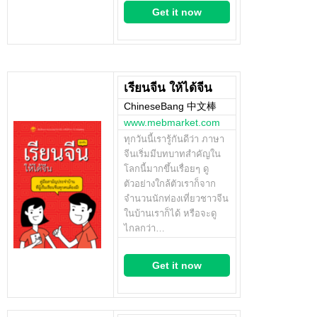
Get it now
เรียนจีน ให้ได้จีน
ChineseBang 中文棒
www.mebmarket.com
ทุกวันนี้เรารู้กันดีว่า ภาษา
จีนเริ่มมีบทบาทสำคัญใน
โลกนี้มากขึ้นเรื่อยๆ ดู
ตัวอย่างใกล้ตัวเราก็จาก
จำนวนนักท่องเที่ยวชาวจีน
ในบ้านเราก็ได้ หรือจะดู
ไกลกว่า…
Get it now