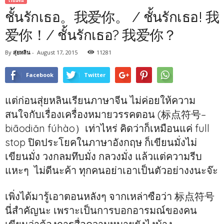
เรียนจีน
ชั้นรักเธอ。我爱你。 / ชั้นรักเธอ! 我
爱你！/ ชั้นรักเธอ? 我爱你？
By
สุ่ยหลิน
-
August 17, 2015
11281
Facebook
Twitter
แต่ก่อนสุ่ยหลินเรียนภาษาจีน ไม่ค่อยให้ความ
สนใจกับเรื่องเครื่องหมายวรรคตอน (标点符号–
biāodiǎn fúhào）เท่าไหร่ คิดว่าก็เหมือนแค่ full
stop ปิดประโยคในภาษาอังกฤษ ก็เขียนมั่งไม่
เขียนมั่ง วงกลมทึบมั่ง กลวงมั่ง แล้วแต่ความรีบ
แหะๆ ไม่ดีนะค้า ทุกคนอย่าเอาเป็นตัวอย่างงนะจ๊ะ
เพิ่งได้มารู้เอาตอนหลังๆ จากเหล่าซือว่า 标点符号
นี่สำคัญนะ เพราะเป็นการบอกอารมณ์ของคน