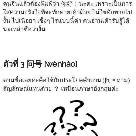
คนจีนแล้วต้องพิมพ์ว่า 你好！นะคะ เพราะเป็นการ
ใส่ความจริงใจที่จะทักทายเค้าด้วย ไม่ใช่ทักทายไป
งั้น ไปเนือยๆ เซ็งๆ ไรแบบนี้ค่า คนอ่านเค้ารับรู้ได้
นะเหล่าซือว่างั้น
ตัวที่ 3 问号 [wènhào]
ตามชื่อเลยค่ะคือใช้กับประโยคคำถาม (问 = ถาม)
สัญลักษณ์แทนด้วย ？ เหมือนภาษาอังกฤษค่ะ