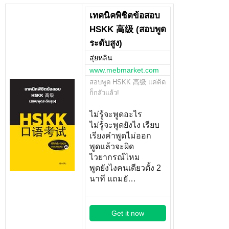
เทคนิคพิชิตข้อสอบ
HSKK 高级 (สอบพูด
ระดับสูง)
สุ่ยหลิน
www.mebmarket.com
สอบพูด HSKK 高级 แค่คิด
ก็กลัวแล้ว!
ไม่รู้จะพูดอะไร
ไม่รู้จะพูดยังไง เรียบ
เรียงคำพูดไม่ออก
พูดแล้วจะผิด
ไวยากรณ์ไหม
พูดยังไงคนเดียวตั้ง 2
นาที แถมยั…
Get it now