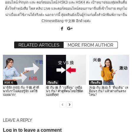
ออนไลน์ Pinyin และ คอร์สออนไลน์ HSK3 และ HSK4 ค่ะ เป้าหมายของสุ่ยหลินคือ
ตั้งใจทำหนังสือ โพส คลิป Live และคอร์สออนไลน์สอนภาษาจีนที่เข้าใจง่าย สนุกไม่
น่าเบื่อแต่ใช้งานได้จริงค่ะ นอกจากนี้ สุ่ยหลินยังเป็นผู้ร่วมก่อตั้งสำนักพิมพ์ภาษาจีน
ChineseBang 中文棒 อีกด้วยค่ะ
RELATED ARTICLES
MORE FROM AUTHOR
HSK 4
เรียนจีน
เรียนจีน
มารู้จัก 纠结 กับ 干脆 คำที่
变 กับ 换 ก็ “เปลี่ยน” เหมือ
兴奋 กับ 激动 ก็ “ตื่นเต้น” เห
พวกเราไม่ค่อยรู้จัก แต่ใช้
นๆ กัน? คำคู่ที่คนไทยใช้ผิด
มือนๆ กัน? แล้วต่างกันตรง
บ่อยมาก!
บ่อยที่สุด!
ไหน?
LEAVE A REPLY
Log in to leave a comment