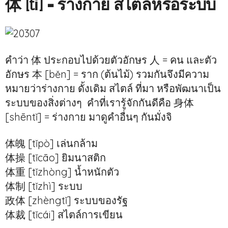
体 [tǐ]
= ร่างกาย สไตล์หรือระบบ
คำว่า 体 ประกอบไปด้วยตัวอักษร 人 = คน และตัว
อักษร 本 [běn] = ราก (ต้นไม้) รวมกันจึงมีความ
หมายว่าร่างกาย ดั้งเดิม สไตล์ ที่มา หรือพัฒนาเป็น
ระบบของสิ่งต่างๆ คำที่เรารู้จักกันดีคือ 身体
[shēntǐ] = ร่างกาย มาดูคำอื่นๆ กันมั่งจิ
体魄 [tǐpò] เล่นกล้าม
体操 [tǐcāo] ยิมนาสติก
体重 [tǐzhòng] น้ำหนักตัว
体制 [tǐzhì] ระบบ
政体 [zhèngtǐ] ระบบของรัฐ
体裁 [tǐcái] สไตล์การเขียน