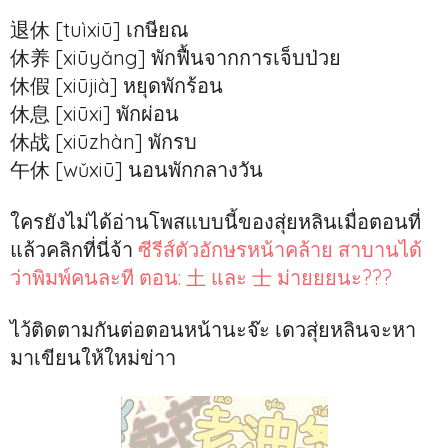
退休 [tuìxiū] เกษียณ
休养 [xiūyǎng] พักฟื้นจากการเจ็บป่วย
休假 [xiūjià] หยุดพักร้อน
休息 [xiūxi] พักผ่อน
休战 [xiūzhàn] พักรบ
午休 [wǔxiū] นอนพักกลางวัน
ใครยังไม่ได้อ่านโพสแบบนี้ของสุ่ยหลินเมื่อตอนที่
แล้วคลิกที่นี่จ้า
ซีรีส์ตัวอักษรหน้าคล้าย สาบานได้
ว่าพิมพ์คนละที ตอน: 土 และ 士 ม่ายยยนะ???
ไว้ติดตามกันต่อตอนหน้านะจ๊ะ เดวสุ่ยหลินจะหา
มาเขียนให้ใหม่ข่าา