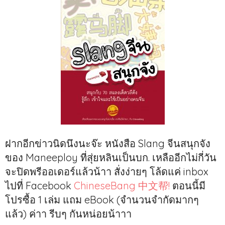
ฝากอีกข่าวนิดนึงนะจ๊ะ หนังสือ Slang จีนสนุกจัง
ของ Maneeploy ที่สุ่ยหลินเป็นบก. เหลืออีกไม่กี่วัน
จะปิดพรีออเดอร์แล้วน้าา สั่งง่ายๆ โล้ดแค่ inbox
ไปที่ Facebook
ChineseBang 中文帮!
ตอนนี้มี
โปรซื้อ 1 เล่ม แถม eBook (จำนวนจำกัดมากๆ
แล้ว) ค่าา รีบๆ กันหน่อยน้าาา