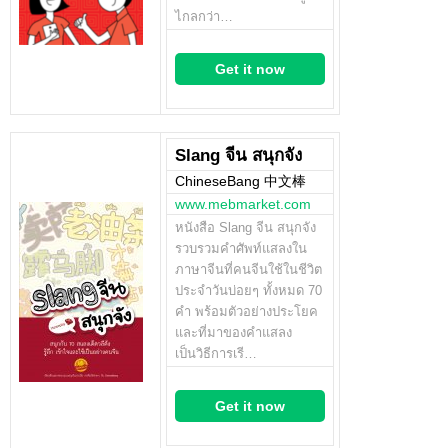
ไกลกว่า…
Get it now
Slang จีน สนุกจัง
ChineseBang 中文棒
www.mebmarket.com
หนังสือ Slang จีน สนุกจัง
รวบรวมคำศัพท์แสลงใน
ภาษาจีนที่คนจีนใช้ในชีวิต
ประจำวันบ่อยๆ ทั้งหมด 70
คำ พร้อมตัวอย่างประโยค
และที่มาของคำแสลง
เป็นวิธีการเรี…
Get it now