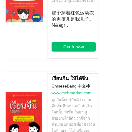
แต่งไม่ได้พูดไม่ออกซะงั้น !
那个穿着红色运动衣
的男孩儿是我儿子。
N&agr…
Get it now
เรียนจีน ให้ได้จีน
ChineseBang 中文棒
www.mebmarket.com
ทุกวันนี้เรารู้กันดีว่า ภาษา
จีนเริ่มมีบทบาทสำคัญใน
โลกนี้มากขึ้นเรื่อยๆ ดู
ตัวอย่างใกล้ตัวเราก็จาก
จำนวนนักท่องเที่ยวชาวจีน
ในบ้านเราก็ได้ หรือจะดู