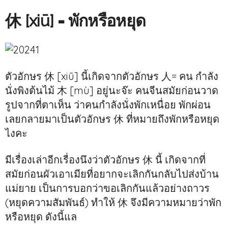
休 [xiū]
= พักหรือหยุด
ตัวอักษร 休 [xiū] นี้เกิดจากตัวอักษร 人= คน กำลัง
นั่งพิงต้นไม้ 木 [mù] อยู่นะจ๊ะ คนจีนสมัยก่อนวาด
รูปจากที่ตาเห็น ว่าคนกำลังนั่งพักเหนื่อย พักผ่อน
เลยกลายมาเป็นตัวอักษร 休 ที่หมายถึงพักหรือหยุด
ไงคะ
มีเรื่องเล่าอีกเรื่องนึงว่าตัวอักษร 休 นี้ เกิดจากที่
สมัยก่อนผัวเอาเมียที่อยากจะเลิกกันกลับไปส่งบ้าน
แม่ยาย เป็นการบอกว่าขอเลิกกันแล้วอย่างถาวร
(หยุดความสัมพันธ์) ทำให้ 休 จึงมีความหมายว่าพัก
หรือหยุด ดังนี้แล