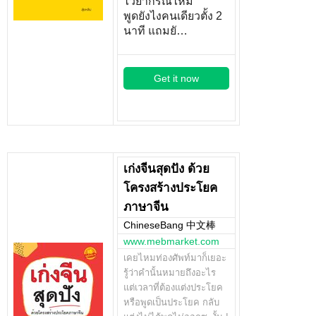
ไวยากรณ์ไหม
พูดยังไงคนเดียวตั้ง 2
นาที แถมยั…
Get it now
เก่งจีนสุดปัง ด้วย
โครงสร้างประโยค
ภาษาจีน
ChineseBang 中文棒
www.mebmarket.com
เคยไหมท่องศัพท์มาก็เยอะ
รู้ว่าคำนั้นหมายถึงอะไร
แต่เวลาที่ต้องแต่งประโยค
หรือพูดเป็นประโยค กลับ