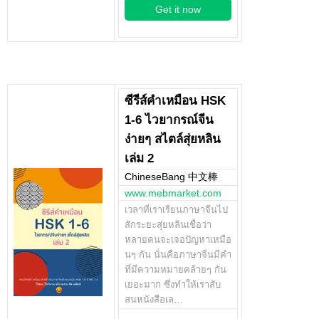
Get it now
ซีรีส์คำเหมือน HSK
1-6 ไวยากรณ์จีน
ง่ายๆ สไตล์สุ่ยหลิน
เล่ม 2
ChineseBang 中文棒
www.mebmarket.com
เวลาที่เราเรียนภาษาจีนไป
สักระยะสุ่ยหลินเชื่อว่า
หลายคนจะเจอปัญหาเหมือ
นๆ กัน นั่นคือภาษาจีนมีคำ
ที่มีความหมายคล้ายๆ กัน
เยอะมาก ซึ่งทำให้เราสับ
สนหนังสือเล…