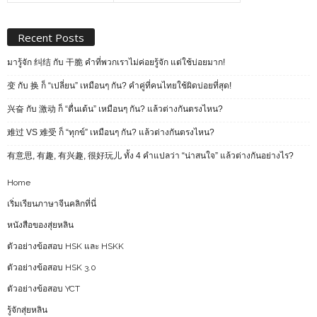
Recent Posts
มารู้จัก 纠结 กับ 干脆 คำที่พวกเราไม่ค่อยรู้จัก แต่ใช้บ่อยมาก!
变 กับ 换 ก็ “เปลี่ยน” เหมือนๆ กัน? คำคู่ที่คนไทยใช้ผิดบ่อยที่สุด!
兴奋 กับ 激动 ก็ “ตื่นเต้น” เหมือนๆ กัน? แล้วต่างกันตรงไหน?
难过 VS 难受 ก็ “ทุกข์” เหมือนๆ กัน? แล้วต่างกันตรงไหน?
有意思, 有趣, 有兴趣, 很好玩儿 ทั้ง 4 คำแปลว่า “น่าสนใจ” แล้วต่างกันอย่างไร?
Home
เริ่มเรียนภาษาจีนคลิกที่นี่
หนังสือของสุ่ยหลิน
ตัวอย่างข้อสอบ HSK และ HSKK
ตัวอย่างข้อสอบ HSK 3.0
ตัวอย่างข้อสอบ YCT
รู้จักสุ่ยหลิน