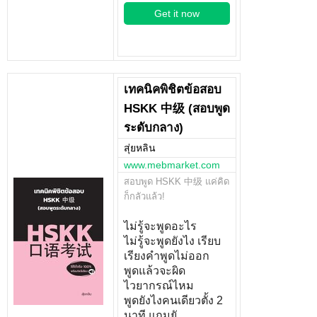
Get it now
เทคนิคพิชิตข้อสอบ
HSKK 中级 (สอบพูด
ระดับกลาง)
สุ่ยหลิน
www.mebmarket.com
สอบพูด HSKK 中级 แค่คิด
ก็กลัวแล้ว!
ไม่รู้จะพูดอะไร
ไม่รู้จะพูดยังไง เรียบ
เรียงคำพูดไม่ออก
พูดแล้วจะผิด
ไวยากรณ์ไหม
พูดยังไงคนเดียวตั้ง 2
นาที แถมยั…