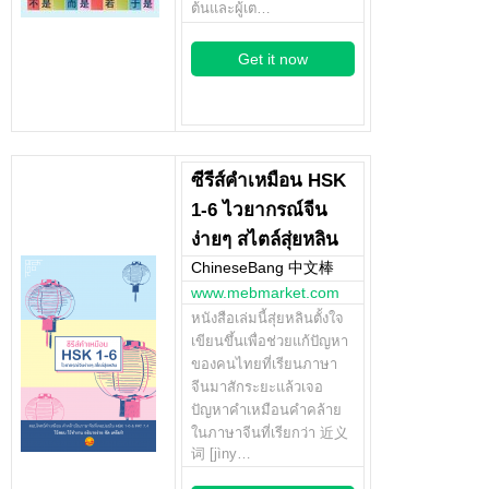
ต้นและผู้เต…
Get it now
ซีรีส์คำเหมือน HSK
1-6 ไวยากรณ์จีน
ง่ายๆ สไตล์สุ่ยหลิน
ChineseBang 中文棒
www.mebmarket.com
หนังสือเล่มนี้สุ่ยหลินตั้งใจ
เขียนขึ้นเพื่อช่วยแก้ปัญหา
ของคนไทยที่เรียนภาษา
จีนมาสักระยะแล้วเจอ
ปัญหาคำเหมือนคำคล้าย
ในภาษาจีนที่เรียกว่า 近义
词 [jìny…