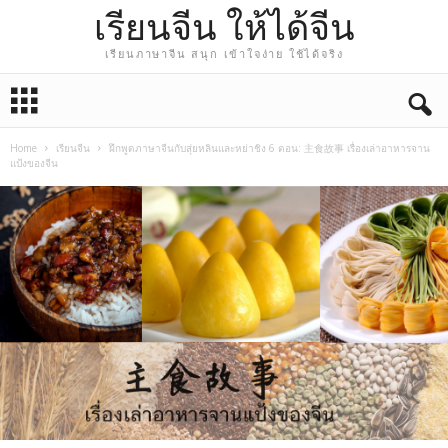
เรียนจีน ให้ได้จีน
เรียนภาษาจีน สนุก เข้าใจง่าย ใช้ได้จริง
Home
เรียนจีน
ฝึกพูดภาษาจีนกับสุ่ยหลินและหย่าชิง 6 ตอน: 主食故事 เรื่องเล่าอาหารจาน
แป้งของจีน