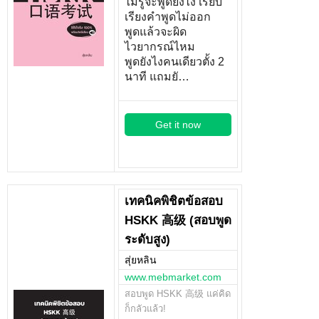
ไม่รู้จะพูดยังไง เรียบ
เรียงคำพูดไม่ออก
พูดแล้วจะผิด
ไวยากรณ์ไหม
พูดยังไงคนเดียวตั้ง 2
นาที แถมยั…
Get it now
เทคนิคพิชิตข้อสอบ
HSKK 高级 (สอบพูด
ระดับสูง)
สุ่ยหลิน
www.mebmarket.com
สอบพูด HSKK 高级 แค่คิด
ก็กลัวแล้ว!