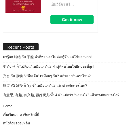
เป็นวิธีการเรี…
Get it now
Recent Posts
มารู้จัก 纠结 กับ 干脆 คำที่พวกเราไม่ค่อยรู้จัก แต่ใช้บ่อยมาก!
变 กับ 换 ก็ “เปลี่ยน” เหมือนๆ กัน? คำคู่ที่คนไทยใช้ผิดบ่อยที่สุด!
兴奋 กับ 激动 ก็ “ตื่นเต้น” เหมือนๆ กัน? แล้วต่างกันตรงไหน?
难过 VS 难受 ก็ “ทุกข์” เหมือนๆ กัน? แล้วต่างกันตรงไหน?
有意思, 有趣, 有兴趣, 很好玩儿 ทั้ง 4 คำแปลว่า “น่าสนใจ” แล้วต่างกันอย่างไร?
Home
เริ่มเรียนภาษาจีนคลิกที่นี่
หนังสือของสุ่ยหลิน