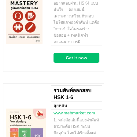
อยากสอบผ่าน HSK4 แบบ
มั่นใจ… ต้องเล่มนี้!
เพราะการเตรียมตัวสอบ
ไม่ใช่แค่ท่องคำศัพท์ แต่คือ
“การเข้าใจโครงสร้าง
ข้อสอบ + เทคนิคทำ
คะแนน + การฝึ…
Get it now
รวมศัพท์ออกสอบ
HSK 1-6
สุ่ยหลิน
www.mebmarket.com
1. หนังสือเล่มนี้แบ่งคำศัพท์
ตามระดับ HSK ระบบ
ปัจจุบัน โดยไล่เรียงตั้งแต่