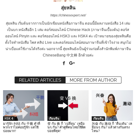
สุ่ยหลิน
https://chinesexpert.net/
สุ่ยหลิน เริ่มต้นจากการเป็นนักเขียนหนังสือภาษาจีน ตอนนี้มีผลงานหนังสือ 14 เล่ม
เป็นบก.หนังสืออีก 1 เล่ม คอร์สออนไลน์ Chinese Hack (ภาษาจีนเบื้องต้น) คอร์ส
ออนไลน์ Pinyin และ คอร์สออนไลน์ HSK3 และ HSK4 ค่ะ เป้าหมายของสุ่ยหลินคือ
ตั้งใจทำหนังสือ โพส คลิป Live และคอร์สออนไลน์สอนภาษาจีนที่เข้าใจง่าย สนุกไม่
น่าเบื่อแต่ใช้งานได้จริงค่ะ นอกจากนี้ สุ่ยหลินยังเป็นผู้ร่วมก่อตั้งสำนักพิมพ์ภาษาจีน
ChineseBang 中文棒 อีกด้วยค่ะ
RELATED ARTICLES
MORE FROM AUTHOR
HSK 4
เรียนจีน
เรียนจีน
มารู้จัก 纠结 กับ 干脆 คำที่
变 กับ 换 ก็ “เปลี่ยน” เหมือ
兴奋 กับ 激动 ก็ “ตื่นเต้น” เห
พวกเราไม่ค่อยรู้จัก แต่ใช้
นๆ กัน? คำคู่ที่คนไทยใช้ผิด
มือนๆ กัน? แล้วต่างกันตรง
บ่อยมาก!
บ่อยที่สุด!
ไหน?