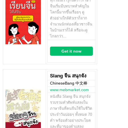
ทุกวันนี้เรารู้กันดีว่า ภาษา
จีนเริ่มมีบทบาทสำคัญใน
โลกนี้มากขึ้นเรื่อยๆ ดู
ตัวอย่างใกล้ตัวเราก็จาก
จำนวนนักท่องเที่ยวชาวจีน
ในบ้านเราก็ได้ หรือจะดู
ไกลกว่า…
Get it now
Slang จีน สนุกจัง
ChineseBang 中文棒
www.mebmarket.com
หนังสือ Slang จีน สนุกจัง
รวบรวมคำศัพท์แสลงใน
ภาษาจีนที่คนจีนใช้ในชีวิต
ประจำวันบ่อยๆ ทั้งหมด 70
คำ พร้อมตัวอย่างประโยค
และที่มาของคำแสลง