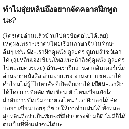
ทำไมสุ่ยหลินถึงอยากจัดคลาสฝึกพูด
นะ?
(ใครเคยอ่านแล้วข้ามไปหัวข้อต่อไปได้เลย)
เหตุผลเพราะเราคนไทยเรียนภาษาจีนในทักษะ
อื่นๆ เช่น
ฟัง
–เราฝึกดูหนัง ดูละคร ดูเกมส์โชว์เอา
ได้ (สุ่ยหลินเองเขียนโพสแนะนำลิงค์ฺดูหนัง ดูละคร
ไปพอสมควรเลย)
อ่าน
–เราฝึกอ่านจากอินเตอร์เน็ต
อ่านจากหนังสือ อ่านจากเพจ อ่านจากแชทเอาได้
คำไหนไม่รู้ก็ไปหาศัพท์เปิดดิกเอาได้
เขียน
–เราฝึก
ได้โดยการหัดคัด หัดเขียน ตัวไหนเขียนยังไง?
ลำดับการขีดเริ่มจากตรงไหน? เราฝึกเองได้ คัด
บ่อยๆ เขียนบ่อยๆ ก็ช่วยให้เราจำแม่นได้ ทั้งหมด
สุ่ยหลินถือว่าเป็นทักษะที่มีฝ่ายตรงข้ามก็ดี ไม่มีก็ได้
ตนเป็นที่พึ่งแห่งตนได้นะ