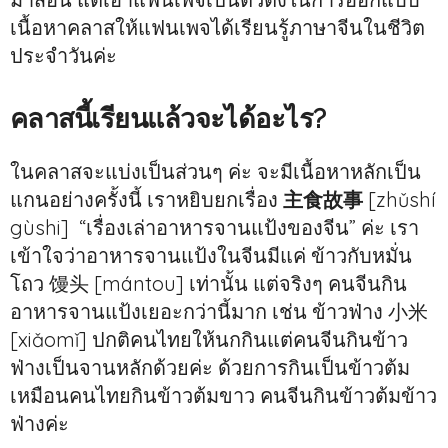
เนื้อหาคลาสให้แฟนเพจได้เรียนรู้ภาษาจีนในชีวิต
ประจำวันค่ะ
คลาสนี้เรียนแล้วจะได้อะไร?
ในคลาสจะแบ่งเป็นส่วนๆ ค่ะ จะมีเนื้อหาหลักเป็น
แกนอย่างครั้งนี้ เราหยิบยกเรื่อง
主食故事
[zhǔshí
gùshi] “เรื่องเล่าอาหารจานแป้งของจีน” ค่ะ เรา
เข้าใจว่าอาหารจานแป้งในจีนมีแค่ ข้าวกับหมั่น
โถว 馒头 [mántou] เท่านั้น แต่จริงๆ คนจีนกิน
อาหารจานแป้งเยอะกว่านี้มาก เช่น ข้าวฟ่าง 小米
[xiǎomǐ] ปกติคนไทยให้นกกินแต่คนจีนกินข้าว
ฟ่างเป็นจานหลักด้วยค่ะ ด้วยการกินเป็นข้าวต้ม
เหมือนคนไทยกินข้าวต้มขาว คนจีนกินข้าวต้มข้าว
ฟ่างค่ะ