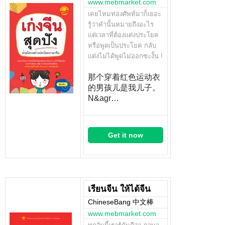
www.mebmarket.com
เคยไหมท่องศัพท์มาก็เยอะ
รู้ว่าคำนั้นหมายถึงอะไร
แต่เวลาที่ต้องแต่งประโยค
หรือพูดเป็นประโยค กลับ
แต่งไม่ได้พูดไม่ออกซะงั้น !
那个穿着红色运动衣
的男孩儿是我儿子。
N&agr…
Get it now
เรียนจีน ให้ได้จีน
ChineseBang 中文棒
www.mebmarket.com