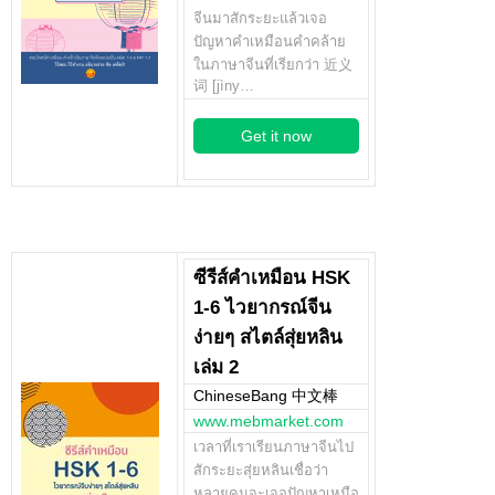
จีนมาสักระยะแล้วเจอ
ปัญหาคำเหมือนคำคล้าย
ในภาษาจีนที่เรียกว่า 近义
词 [jìny…
Get it now
ซีรีส์คำเหมือน HSK
1-6 ไวยากรณ์จีน
ง่ายๆ สไตล์สุ่ยหลิน
เล่ม 2
ChineseBang 中文棒
www.mebmarket.com
เวลาที่เราเรียนภาษาจีนไป
สักระยะสุ่ยหลินเชื่อว่า
หลายคนจะเจอปัญหาเหมือ