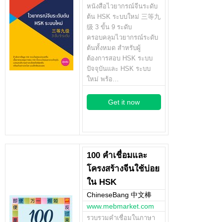
หนังสือไวยากรณ์จีนระดับ
ต้น HSK ระบบใหม่ 三等九
级 3 ขั้น 9 ระดับ
ครอบคลุมไวยากรณ์ระดับ
ต้นทั้งหมด สำหรับผู้
ต้องการสอบ HSK ระบบ
ปัจจุบันและ HSK ระบบ
ใหม่ พร้อ…
Get it now
100 คำเชื่อมและ
โครงสร้างจีนใช้บ่อย
ใน HSK
ChineseBang 中文棒
www.mebmarket.com
รวบรวมคำเชื่อมในภาษา