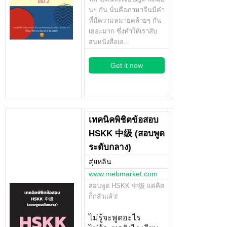
นๆ กัน นั่นคือภาษาจีนมีคำ
ที่มีความหมายคล้ายๆ กัน
เยอะมาก ซึ่งทำให้เราสับ
สนหนังสือเล…
Get it now
เทคนิคพิชิตข้อสอบ
HSKK 中级 (สอบพูด
ระดับกลาง)
สุ่ยหลิน
www.mebmarket.com
สอบพูด HSKK 中级 แค่คิด
ก็กลัวแล้ว!
ไม่รู้จะพูดอะไร