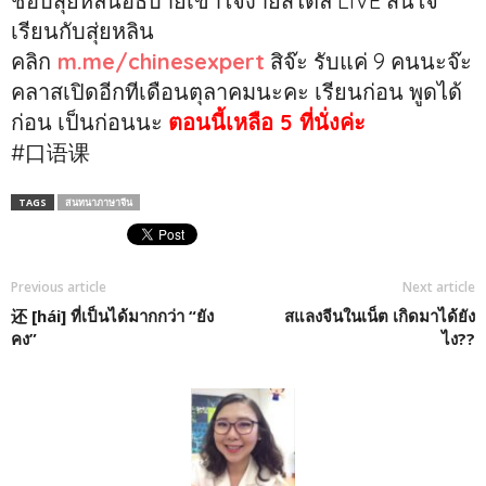
ชอบสุ่ยหลินอธิบายเข้าใจง่ายสไตล์ LIVE สนใจ
เรียนกับสุ่ยหลิน
คลิก
m.me/chinesexpert
สิจ๊ะ รับแค่ 9 คนนะจ๊ะ
คลาสเปิดอีกทีเดือนตุลาคมนะคะ เรียนก่อน พูดได้
ก่อน เป็นก่อนนะ
ตอนนี้เหลือ 5 ที่นั่งค่ะ
#口语课
TAGS
สนทนาภาษาจีน
Previous article
Next article
还 [hái] ที่เป็นได้มากกว่า “ยัง
สแลงจีนในเน็ต เกิดมาได้ยัง
คง”
ไง??