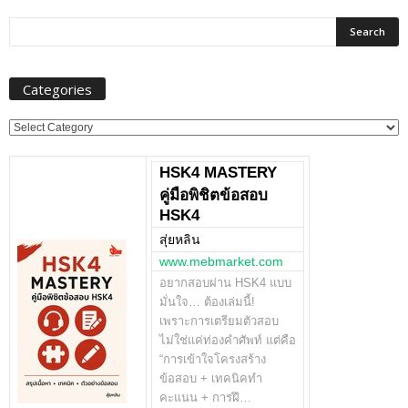
Categories
Categories
HSK4 MASTERY
คู่มือพิชิตข้อสอบ
HSK4
สุ่ยหลิน
www.mebmarket.com
อยากสอบผ่าน HSK4 แบบ
มั่นใจ… ต้องเล่มนี้!
เพราะการเตรียมตัวสอบ
ไม่ใช่แค่ท่องคำศัพท์ แต่คือ
“การเข้าใจโครงสร้าง
ข้อสอบ + เทคนิคทำ
คะแนน + การฝึ…