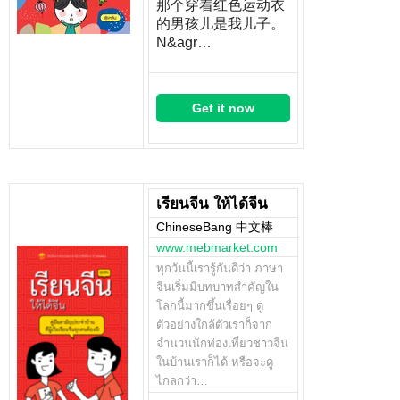
那个穿着红色运动衣
的男孩儿是我儿子。
N&agr…
Get it now
เรียนจีน ให้ได้จีน
ChineseBang 中文棒
www.mebmarket.com
ทุกวันนี้เรารู้กันดีว่า ภาษา
จีนเริ่มมีบทบาทสำคัญใน
โลกนี้มากขึ้นเรื่อยๆ ดู
ตัวอย่างใกล้ตัวเราก็จาก
จำนวนนักท่องเที่ยวชาวจีน
ในบ้านเราก็ได้ หรือจะดู
ไกลกว่า…