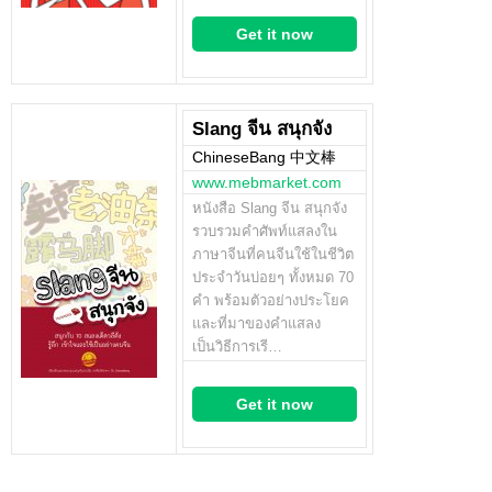
Get it now
Slang จีน สนุกจัง
ChineseBang 中文棒
www.mebmarket.com
หนังสือ Slang จีน สนุกจัง
รวบรวมคำศัพท์แสลงใน
ภาษาจีนที่คนจีนใช้ในชีวิต
ประจำวันบ่อยๆ ทั้งหมด 70
คำ พร้อมตัวอย่างประโยค
และที่มาของคำแสลง
เป็นวิธีการเรี…
Get it now