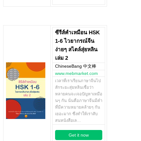
ซีรีส์คำเหมือน HSK
1-6 ไวยากรณ์จีน
ง่ายๆ สไตล์สุ่ยหลิน
เล่ม 2
ChineseBang 中文棒
www.mebmarket.com
เวลาที่เราเรียนภาษาจีนไป
สักระยะสุ่ยหลินเชื่อว่า
หลายคนจะเจอปัญหาเหมือ
นๆ กัน นั่นคือภาษาจีนมีคำ
ที่มีความหมายคล้ายๆ กัน
เยอะมาก ซึ่งทำให้เราสับ
สนหนังสือเล…
Get it now