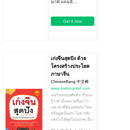
นาที แถมยั…
Get it now
เก่งจีนสุดปัง ด้วย
โครงสร้างประโยค
ภาษาจีน
ChineseBang 中文棒
www.mebmarket.com
เคยไหมท่องศัพท์มาก็เยอะ
รู้ว่าคำนั้นหมายถึงอะไร
แต่เวลาที่ต้องแต่งประโยค
หรือพูดเป็นประโยค กลับ
แต่งไม่ได้พูดไม่ออกซะงั้น !