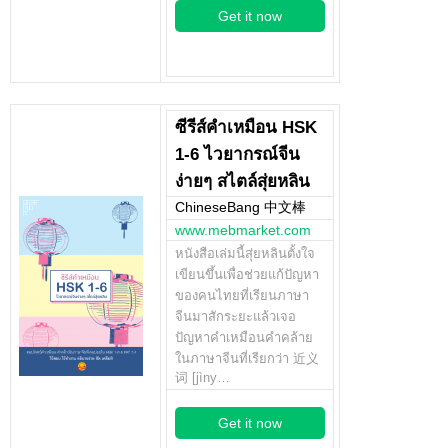
Get it now
ซีรีส์คำเหมือน HSK
1-6 ไวยากรณ์จีน
ง่ายๆ สไตล์สุ่ยหลิน
ChineseBang 中文棒
www.mebmarket.com
หนังสือเล่มนี้สุ่ยหลินตั้งใจ
เขียนขึ้นเพื่อช่วยแก้ปัญหา
ของคนไทยที่เรียนภาษา
จีนมาสักระยะแล้วเจอ
ปัญหาคำเหมือนคำคล้าย
ในภาษาจีนที่เรียกว่า 近义
词 [jìny…
Get it now