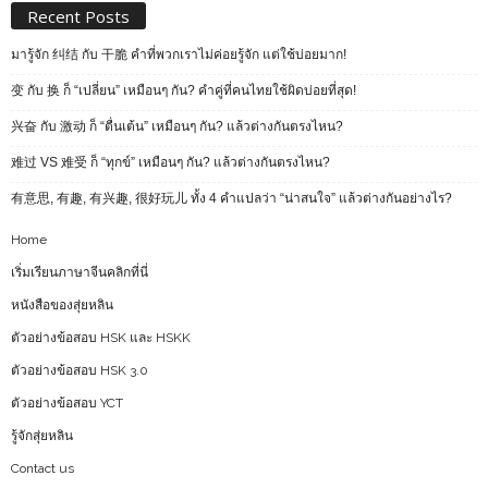
Recent Posts
มารู้จัก 纠结 กับ 干脆 คำที่พวกเราไม่ค่อยรู้จัก แต่ใช้บ่อยมาก!
变 กับ 换 ก็ “เปลี่ยน” เหมือนๆ กัน? คำคู่ที่คนไทยใช้ผิดบ่อยที่สุด!
兴奋 กับ 激动 ก็ “ตื่นเต้น” เหมือนๆ กัน? แล้วต่างกันตรงไหน?
难过 VS 难受 ก็ “ทุกข์” เหมือนๆ กัน? แล้วต่างกันตรงไหน?
有意思, 有趣, 有兴趣, 很好玩儿 ทั้ง 4 คำแปลว่า “น่าสนใจ” แล้วต่างกันอย่างไร?
Home
เริ่มเรียนภาษาจีนคลิกที่นี่
หนังสือของสุ่ยหลิน
ตัวอย่างข้อสอบ HSK และ HSKK
ตัวอย่างข้อสอบ HSK 3.0
ตัวอย่างข้อสอบ YCT
รู้จักสุ่ยหลิน
Contact us