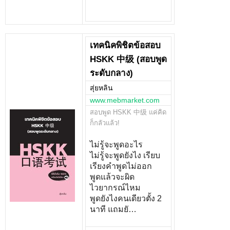
เทคนิคพิชิตข้อสอบ
HSKK 中级 (สอบพูด
ระดับกลาง)
สุ่ยหลิน
www.mebmarket.com
สอบพูด HSKK 中级 แค่คิด
ก็กลัวแล้ว!
ไม่รู้จะพูดอะไร
ไม่รู้จะพูดยังไง เรียบ
เรียงคำพูดไม่ออก
พูดแล้วจะผิด
ไวยากรณ์ไหม
พูดยังไงคนเดียวตั้ง 2
นาที แถมยั…