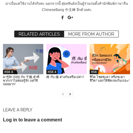
น่าเบื่อแต่ใช้งานได้จริงค่ะ นอกจากนี้ สุ่ยหลินยังเป็นผู้ร่วมก่อตั้งสำนักพิมพ์ภาษาจีน
ChineseBang 中文棒 อีกด้วยค่ะ
RELATED ARTICLES
MORE FROM AUTHOR
HSK 4
HSK 4
HSK
มารู้จัก 纠结 กับ 干脆 คำที่
疼 กับ 痛 ต่างกันหรือเปล่า?
ชีวิต โชคชะตา หรือชะตา
พวกเราไม่ค่อยรู้จัก แต่ใช้
ชีวิต? แยกให้ชัดเจนกันเถอะ!
บ่อยมาก!
LEAVE A REPLY
Log in to leave a comment