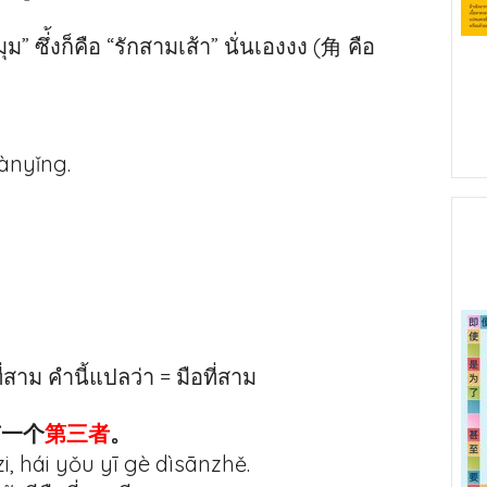
” ซึ่้งก็คือ “รักสามเส้า” นั่นเองงง (角 คือ
iànyǐng.
ที่สาม คำนี้แปลว่า = มือที่สาม
有一个
第三者
。
i, hái yǒu yī gè dìsānzhě.