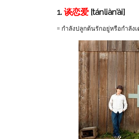
1.
谈恋爱
[tánliàn’ài]
= กำลังปลูกต้นรักอยู่หรือกำลังเด