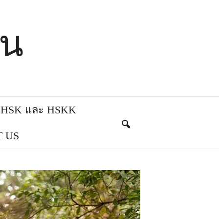
ีน
บ HSK และ HSKK
 US