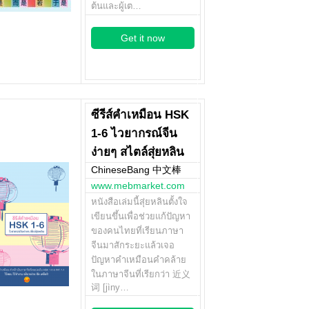
ต้นและผู้เต…
Get it now
ซีรีส์คำเหมือน HSK
1-6 ไวยากรณ์จีน
ง่ายๆ สไตล์สุ่ยหลิน
ChineseBang 中文棒
www.mebmarket.com
หนังสือเล่มนี้สุ่ยหลินตั้งใจ
เขียนขึ้นเพื่อช่วยแก้ปัญหา
ของคนไทยที่เรียนภาษา
จีนมาสักระยะแล้วเจอ
ปัญหาคำเหมือนคำคล้าย
ในภาษาจีนที่เรียกว่า 近义
词 [jìny…