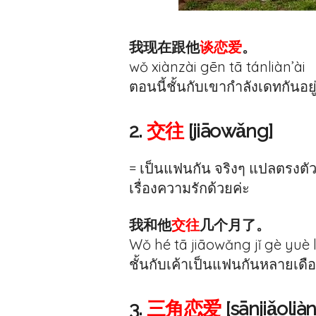
我现在跟他
谈恋爱
。
wǒ xiànzài gēn tā tánliàn’ài
ตอนนี้ชั้นกับเขากำลังเดทกันอยู
2.
交往
[jiāowǎng]
= เป็นแฟนกัน จริงๆ แปลตรงตัวว
เรื่องความรักด้วยค่ะ
我和他
交往
几个月了。
Wǒ hé tā jiāowǎng jǐ gè yuè l
ชั้นกับเค้าเป็นแฟนกันหลายเดื
3.
三角恋爱
[sānjiǎoliàn’