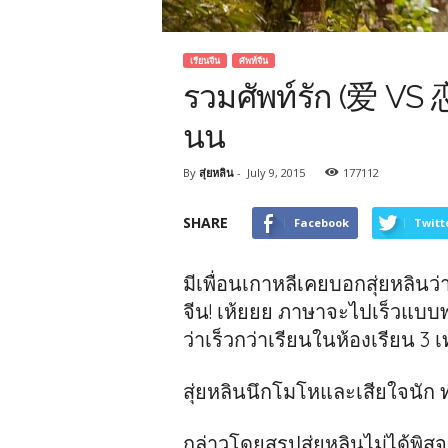
เรียนจีน
ศัพท์จีน
รวมศัพท์รัก (爱 VS 恋
นน
By
สุ่ยหลิน
-
July 9, 2015
177112
SHARE
Facebook
Twitt
มีเพื่อนเกาหลีเคยบอกสุ่ยหลินว่า
จีน! เห้ยยย ภาษาจะไปเร็วแบบ
ว่าเร็วกว่าเรียนในห้องเรียน 3 เท่
สุ่ยหลินนึกโมโหและเสียใจนัก
กล่าวโดยสรุปสุ่ยหลินไม่ได้พิสู