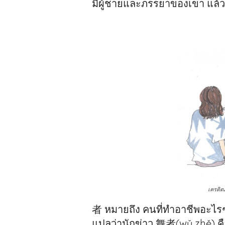
มีผู้ชายและภรรยาของเขา แล้วย
เครดิต
者 หมายถึง คนที่ทำอาชีพอะไรๆ
แปลว่านักข่าว 舞者(wǔ zhě) คือ