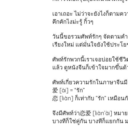
เอาเถอะ ไม่ว่าจะยังไงก็ตามควา
คึกคักไงม่ะรู้ กิ้วๆ
วันนี้ขอรวมศัพท์รักๆ จัดตาม
เรียงใหม่ แต่มั่นใจยังใช้ประโย
ศัพท์รักพวกนี้เราเจอบ่อยใช้ช
แล้ว ดูหนังจีนก็เข้าใจมากขึ้นด
ศัพท์เกี่ยวความรักในภาษาจีนมีอ
爱 [ài] = “รัก”
恋 [liàn] ก็เท่ากับ ”รัก” เหมือนก
จึงมีศัพท์ว่า恋爱 [liàn’ài] หมาย
บางทีก็ใช่คู่กัน บางทีก็แยกกัน