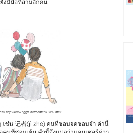
ังมีมือที่สามอีกคน
ภาพ http://www.hgjgs.net/content/?482.html
 เช่น 记者(jì zhě) คนที่ชอบจดชอบจำ คำนี้
คนที่ชอบเต้น คำนี้จึงแปลว่าแดนเซอร์ค่าา