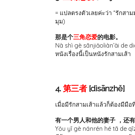
= แปลตรงตัวเลยค่ะว่า “รักสามมุม
มุม)
那是个
三角恋爱
的电影。
Nà shì gè sānjiǎoliàn’ài de d
หนังเรื่องนี้เป็นหนังรักสามเส้า
4.
第三者
[dìsānzhě]
เมื่อมีรักสามเส้าแล้วก็ต้องมีมือ
有一个男人和他的妻子 ，还
Yǒu yī gè nánrén hé tā de qīz