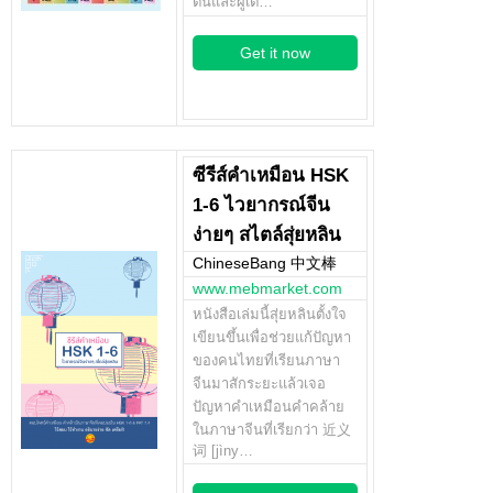
ต้นและผู้เต…
Get it now
ซีรีส์คำเหมือน HSK
1-6 ไวยากรณ์จีน
ง่ายๆ สไตล์สุ่ยหลิน
ChineseBang 中文棒
www.mebmarket.com
หนังสือเล่มนี้สุ่ยหลินตั้งใจ
เขียนขึ้นเพื่อช่วยแก้ปัญหา
ของคนไทยที่เรียนภาษา
จีนมาสักระยะแล้วเจอ
ปัญหาคำเหมือนคำคล้าย
ในภาษาจีนที่เรียกว่า 近义
词 [jìny…