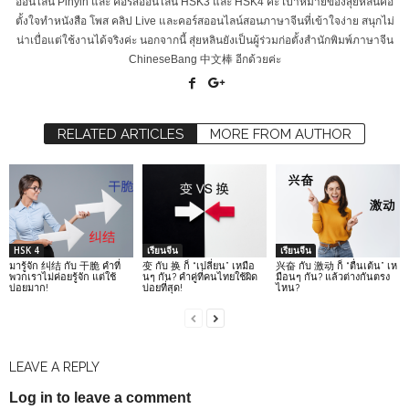
ออนไลน์ Pinyin และ คอร์สออนไลน์ HSK3 และ HSK4 ค่ะ เป้าหมายของสุ่ยหลินคือ
ตั้งใจทำหนังสือ โพส คลิป Live และคอร์สออนไลน์สอนภาษาจีนที่เข้าใจง่าย สนุกไม่
น่าเบื่อแต่ใช้งานได้จริงค่ะ นอกจากนี้ สุ่ยหลินยังเป็นผู้ร่วมก่อตั้งสำนักพิมพ์ภาษาจีน
ChineseBang 中文棒 อีกด้วยค่ะ
RELATED ARTICLES
MORE FROM AUTHOR
HSK 4
เรียนจีน
เรียนจีน
มารู้จัก 纠结 กับ 干脆 คำที่
变 กับ 换 ก็ “เปลี่ยน” เหมือ
兴奋 กับ 激动 ก็ “ตื่นเต้น” เห
พวกเราไม่ค่อยรู้จัก แต่ใช้
นๆ กัน? คำคู่ที่คนไทยใช้ผิด
มือนๆ กัน? แล้วต่างกันตรง
บ่อยมาก!
บ่อยที่สุด!
ไหน?
LEAVE A REPLY
Log in to leave a comment