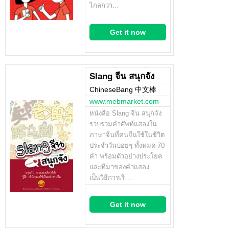
ไกลกว่า…
Get it now
Slang จีน สนุกจัง
ChineseBang 中文棒
www.mebmarket.com
หนังสือ Slang จีน สนุกจัง
รวบรวมคำศัพท์แสลงใน
ภาษาจีนที่คนจีนใช้ในชีวิต
ประจำวันบ่อยๆ ทั้งหมด 70
คำ พร้อมตัวอย่างประโยค
และที่มาของคำแสลง
เป็นวิธีการเรี…
Get it now