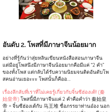
อันดับ 2. โพสที่มีภาษาจีนน้อยมาก
อย่างที่รู้กันว่าสุ่ยหลินเขียนหนังสือสอนภาษาจีน
แต่มีอยู่โพสนึงมีภาษาจีนน้อยมากคือมีแค่ “2 คำ”
ของทั้งโพส แต่กลับได้รับความนิยมจนติดอันดับโพ
สคนอ่านเยอะะะ โพสนั้นก็คืออ….
เรื่องลึกลับที่เราที่ไม่เคยรู้เกี่ยวกับจิ๋นซีฮ่องเต้!! (秦
始皇帝)
โพสนี้มีภาษาจีนแค่ 2 คำคือคำว่า 秦始皇
帝 = จิ๋นซีฮ่องเต้กับ 马王堆 ชื่อภรรยาท่านอ๋อง นอก