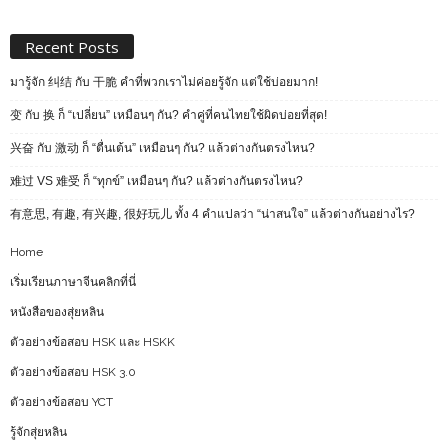
Recent Posts
มารู้จัก 纠结 กับ 干脆 คำที่พวกเราไม่ค่อยรู้จัก แต่ใช้บ่อยมาก!
变 กับ 换 ก็ “เปลี่ยน” เหมือนๆ กัน? คำคู่ที่คนไทยใช้ผิดบ่อยที่สุด!
兴奋 กับ 激动 ก็ “ตื่นเต้น” เหมือนๆ กัน? แล้วต่างกันตรงไหน?
难过 VS 难受 ก็ “ทุกข์” เหมือนๆ กัน? แล้วต่างกันตรงไหน?
有意思, 有趣, 有兴趣, 很好玩儿 ทั้ง 4 คำแปลว่า “น่าสนใจ” แล้วต่างกันอย่างไร?
Home
เริ่มเรียนภาษาจีนคลิกที่นี่
หนังสือของสุ่ยหลิน
ตัวอย่างข้อสอบ HSK และ HSKK
ตัวอย่างข้อสอบ HSK 3.0
ตัวอย่างข้อสอบ YCT
รู้จักสุ่ยหลิน