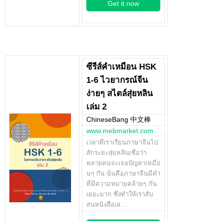
Get it now
ซีรีส์คำเหมือน HSK
1-6 ไวยากรณ์จีน
ง่ายๆ สไตล์สุ่ยหลิน
เล่ม 2
ChineseBang 中文棒
www.mebmarket.com
เวลาที่เราเรียนภาษาจีนไป
สักระยะสุ่ยหลินเชื่อว่า
หลายคนจะเจอปัญหาเหมือ
นๆ กัน นั่นคือภาษาจีนมีคำ
ที่มีความหมายคล้ายๆ กัน
เยอะมาก ซึ่งทำให้เราสับ
สนหนังสือเล…