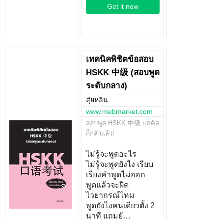
Get it now
เทคนิคพิชิตข้อสอบ
HSKK 中级 (สอบพูด
ระดับกลาง)
สุ่ยหลิน
www.mebmarket.com
สอบพูด HSKK 中级 แค่คิด
ก็กลัวแล้ว!
ไม่รู้จะพูดอะไร
ไม่รู้จะพูดยังไง เรียบ
เรียงคำพูดไม่ออก
พูดแล้วจะผิด
ไวยากรณ์ไหม
พูดยังไงคนเดียวตั้ง 2
นาที แถมยั…