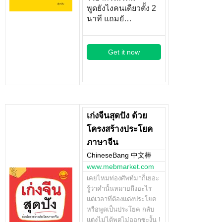
พูดยังไงคนเดียวตั้ง 2
นาที แถมยั…
Get it now
เก่งจีนสุดปัง ด้วย
โครงสร้างประโยค
ภาษาจีน
ChineseBang 中文棒
www.mebmarket.com
เคยไหมท่องศัพท์มาก็เยอะ
รู้ว่าคำนั้นหมายถึงอะไร
แต่เวลาที่ต้องแต่งประโยค
หรือพูดเป็นประโยค กลับ
แต่งไม่ได้พูดไม่ออกซะงั้น !