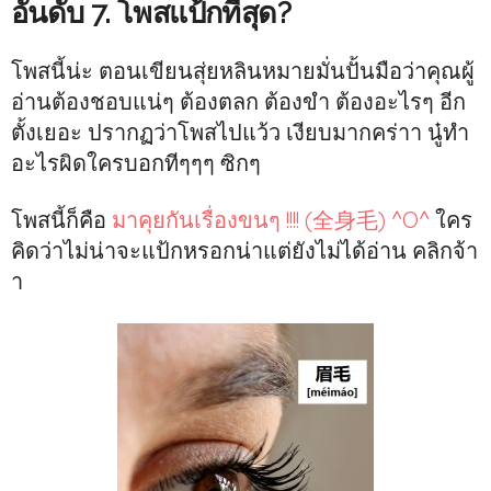
อันดับ 7. โพสแป้กที่สุด?
โพสนี้น่ะ ตอนเขียนสุ่ยหลินหมายมั่นปั้นมือว่าคุณผู้
อ่านต้องชอบแน่ๆ ต้องตลก ต้องขำ ต้องอะไรๆ อีก
ตั้งเยอะ ปรากฏว่าโพสไปแว้ว เงียบมากคร่าา นู๋ทำ
อะไรผิดใครบอกทีๆๆๆ ซิกๆ
โพสนี้ก็คือ
มาคุยกันเรื่องขนๆ !!!! (全身毛) ^O^
ใคร
คิดว่าไม่น่าจะแป้กหรอกน่าแต่ยังไม่ได้อ่าน คลิกจ้า
า