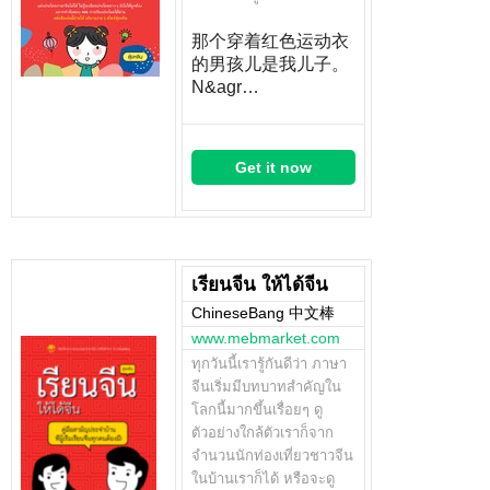
那个穿着红色运动衣
的男孩儿是我儿子。
N&agr…
Get it now
เรียนจีน ให้ได้จีน
ChineseBang 中文棒
www.mebmarket.com
ทุกวันนี้เรารู้กันดีว่า ภาษา
จีนเริ่มมีบทบาทสำคัญใน
โลกนี้มากขึ้นเรื่อยๆ ดู
ตัวอย่างใกล้ตัวเราก็จาก
จำนวนนักท่องเที่ยวชาวจีน
ในบ้านเราก็ได้ หรือจะดู