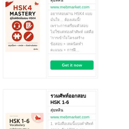
สุ่ยหลิน
www.mebmarket.com
อยากสอบผ่าน HSK4 แบบ
มั่นใจ… ต้องเล่มนี้!
เพราะการเตรียมตัวสอบ
ไม่ใช่แค่ท่องคำศัพท์ แต่คือ
“การเข้าใจโครงสร้าง
ข้อสอบ + เทคนิคทำ
คะแนน + การฝึ…
Get it now
รวมศัพท์ออกสอบ
HSK 1-6
สุ่ยหลิน
www.mebmarket.com
1. หนังสือเล่มนี้แบ่งคำศัพท์