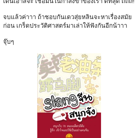
เดินเอาสิจ๊ะ เชื่อมั่นในกำลังขาของเรา ดีที่สุด ถถถ!!
จบแล้วค่าาา ถ้าชอบกันเดวสุ่ยหลินจะหาเรื่องสมัย
ก่อน เกร็ดประวัติศาสตร์มาเล่าให้ฟังกันอีกน้าาา
จุ๊บๆ