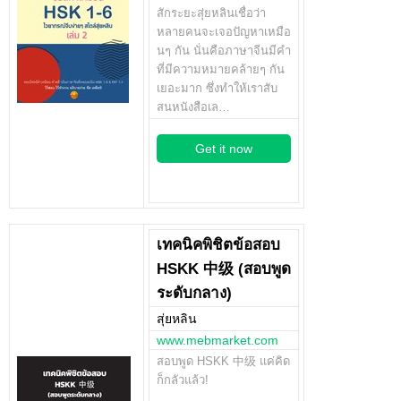
สักระยะสุ่ยหลินเชื่อว่า
หลายคนจะเจอปัญหาเหมือ
นๆ กัน นั่นคือภาษาจีนมีคำ
ที่มีความหมายคล้ายๆ กัน
เยอะมาก ซึ่งทำให้เราสับ
สนหนังสือเล…
Get it now
เทคนิคพิชิตข้อสอบ
HSKK 中级 (สอบพูด
ระดับกลาง)
สุ่ยหลิน
www.mebmarket.com
สอบพูด HSKK 中级 แค่คิด
ก็กลัวแล้ว!