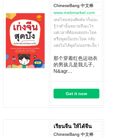
ChineseBang 中文棒
www.mebmarket.com
เคยไหมท่องศัพท์มาก็เยอะ
รู้ว่าคำนั้นหมายถึงอะไร
แต่เวลาที่ต้องแต่งประโยค
หรือพูดเป็นประโยค กลับ
แต่งไม่ได้พูดไม่ออกซะงั้น !
那个穿着红色运动衣
的男孩儿是我儿子。
N&agr…
Get it now
เรียนจีน ให้ได้จีน
ChineseBang 中文棒