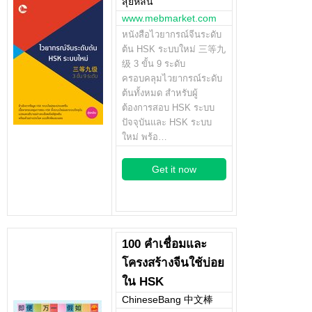
สุ่ยหลิน
www.mebmarket.com
หนังสือไวยากรณ์จีนระดับ
ต้น HSK ระบบใหม่ 三等九
级 3 ขั้น 9 ระดับ
ครอบคลุมไวยากรณ์ระดับ
ต้นทั้งหมด สำหรับผู้
ต้องการสอบ HSK ระบบ
ปัจจุบันและ HSK ระบบ
ใหม่ พร้อ…
Get it now
100 คำเชื่อมและ
โครงสร้างจีนใช้บ่อย
ใน HSK
ChineseBang 中文棒