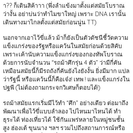
า?? ก็เดินสิค้าาา (พึ่งลำแข้งมาตั้งแต่สมัยโบราณ
ว่างั้น อย่าบ่นว่าทำไมขาใหญ่ เพราะ DNA เรานั้น
เดินทางมาไกลตั้งแต่สมัยก่อนนู่น TT)
นอกจากเอาไว้ขี่แล้ว ม้าก็ยังเป็นตัวดัชนีชี้วัดความ
แข็งแกร่งของรัฐหรือแคว้นในสมัยก่อนด้วยสิคับ
เพราะเค้านับความแข็งแกร่งของกองทัพโบราณ
ด้วยการนับจำนวน “รถม้าศึกรุ่น 4 ตัว” ว่ามีกี่คัน
เหมือนสมัยนี้ก็มีรถถังกี่คันยังไงยังงั้น ยิ่งมีมาก แปล
ว่ารัฐนี้ หรือแคว้นนี้ก็คือเจ๋ง! เทพ ! และแข็งแกร่งใน
ปฐพี (ไม่ต้องถามกระจกวิเศษก็ตอบได้!)
รถม้าสมัยแรกเริ่มมีไว้ทำ “ศึก” อย่างเดียว ต่อมาถึง
พัฒนาเพื่อไว้ขี่แบบลำลอง ไปไหนมาไหนได้ ทำ
ธุระได้ ท่องเที่ยวได้ ใช้กันแพร่หลายในหมู่ชนชั้น
สูง ฮ่องเต้ ขุนนาง ฯลฯ รวมไปถึงสถานการณ์หรือ