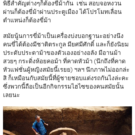
พิธีสำคัญต่างๆก็ต้องขี่ม้ากัน เช่น สอบจอหงวน
ผ่านก็ต้องขี่ม้าผ่านประตูเมือง ได้โปรโมทเลื่อน
ตำแหน่งก็ต้องขี่ม้า
สมัยนู้นการขี่ม้าเป็นเครื่องบ่งบอกฐานะอย่างนึง
คนขี่ได้ต้องมีชาติตระกูล มียศมีศักดิ์ และก็ยังนิยม
ประดับประดาม้าของตัวเองอย่างอลัง มีอานม้า
สวยๆ กระดิ่งห้อยคอม้า ที่คาดหัวม้า (นึกถึงที่คาด
หัวแฟชั่นผู้หญิงสมัยนี้เรยย) ฯลฯ นึกภาพไม่ออกล่ะ
สิ ก็เหมือนกับสมัยนี้ที่ผู้ชายชอบแต่งรถกันไงล่ะคะ
ซึ่งพวกนี้ถือเป็นอีกกิจกรรมไฮไซของคนสมัยนั้น
เลยนะ