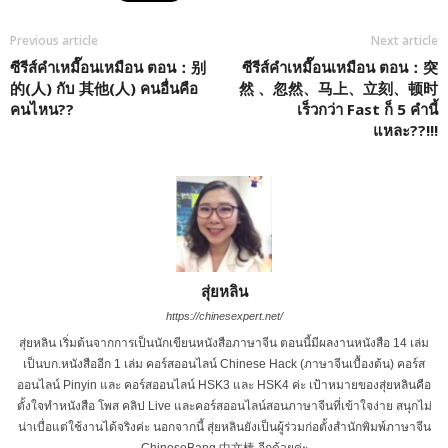
Previous article
Next article
ซีรีส์คำเหมื๊อนเหมือน ตอน：别
ซีรีส์คำเหมื๊อนเหมือน ตอน：突
的(人) กับ 其他(人) คนอื่นคือ
然 、忽然、马上、立刻、顿时
คนไหน??
เร็วกว่า Fast ก็ 5 คำนี้
แหละ??!!!
สุ่ยหลิน
https://chinesexpert.net/
สุ่ยหลิน เริ่มต้นจากการเป็นนักเขียนหนังสือภาษาจีน ตอนนี้มีผลงานหนังสือ 14 เล่ม
เป็นบก.หนังสืออีก 1 เล่ม คอร์สออนไลน์ Chinese Hack (ภาษาจีนเบื้องต้น) คอร์ส
ออนไลน์ Pinyin และ คอร์สออนไลน์ HSK3 และ HSK4 ค่ะ เป้าหมายของสุ่ยหลินคือ
ตั้งใจทำหนังสือ โพส คลิป Live และคอร์สออนไลน์สอนภาษาจีนที่เข้าใจง่าย สนุกไม่
น่าเบื่อแต่ใช้งานได้จริงค่ะ นอกจากนี้ สุ่ยหลินยังเป็นผู้ร่วมก่อตั้งสำนักพิมพ์ภาษาจีน
ChineseBang 中文棒 อีกด้วยค่ะ