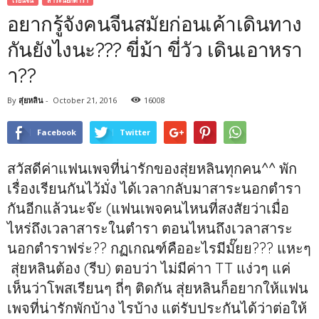
เรียนจีน
สาระนอกตำรา
อยากรู้จังคนจีนสมัยก่อนเค้าเดินทาง
กันยังไงนะ??? ขี่ม้า ขี่วัว เดินเอาหรา
า??
By
สุ่ยหลิน
-
October 21, 2016
16008
Facebook
Twitter
สวัสดีค่าแฟนเพจที่น่ารักของสุ่ยหลินทุกคน^^ พัก
เรื่องเรียนกันไว้มั่ง ได้เวลากลับมาสาระนอกตำรา
กันอีกแล้วนะจ๊ะ (แฟนเพจคนไหนที่สงสัยว่าเมื่อ
ไหร่ถึงเวลาสาระในตำรา ตอนไหนถึงเวลาสาระ
นอกตำราฟร่ะ?? กฏเกณฑ์คืออะไรมีมั๊ยย??? แหะๆ
สุ่ยหลินต้อง (รีบ) ตอบว่า ไม่มีค่าา TT แง่วๆ แค่
เห็นว่าโพสเรียนๆ ถี่ๆ ติดกัน สุ่ยหลินก็อยากให้แฟน
เพจที่น่ารักพักบ้าง ไรบ้าง แต่รับประกันได้ว่าต่อให้