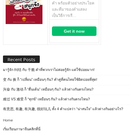
คำ พร้อมตัวอย่างประโยค
และที่มาของคำแสลง
เป็นวิธีการเรี…
Get it now
Recent Posts
มารู้จัก 纠结 กับ 干脆 คำที่พวกเราไม่ค่อยรู้จัก แต่ใช้บ่อยมาก!
变 กับ 换 ก็ “เปลี่ยน” เหมือนๆ กัน? คำคู่ที่คนไทยใช้ผิดบ่อยที่สุด!
兴奋 กับ 激动 ก็ “ตื่นเต้น” เหมือนๆ กัน? แล้วต่างกันตรงไหน?
难过 VS 难受 ก็ “ทุกข์” เหมือนๆ กัน? แล้วต่างกันตรงไหน?
有意思, 有趣, 有兴趣, 很好玩儿 ทั้ง 4 คำแปลว่า “น่าสนใจ” แล้วต่างกันอย่างไร?
Home
เริ่มเรียนภาษาจีนคลิกที่นี่