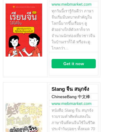
www.mebmarket.com
ทุกวันนี้เรารู้กันดีว่า ภาษา
จีนเริ่มมีบทบาทสำคัญใน
โลกนี้มากขึ้นเรื่อยๆ ดู
ตัวอย่างใกล้ตัวเราก็จาก
จำนวนนักท่องเที่ยวชาวจีน
ในบ้านเราก็ได้ หรือจะดู
ไกลกว่า…
Get it now
Slang จีน สนุกจัง
ChineseBang 中文棒
www.mebmarket.com
หนังสือ Slang จีน สนุกจัง
รวบรวมคำศัพท์แสลงใน
ภาษาจีนที่คนจีนใช้ในชีวิต
ประจำวันบ่อยๆ ทั้งหมด 70