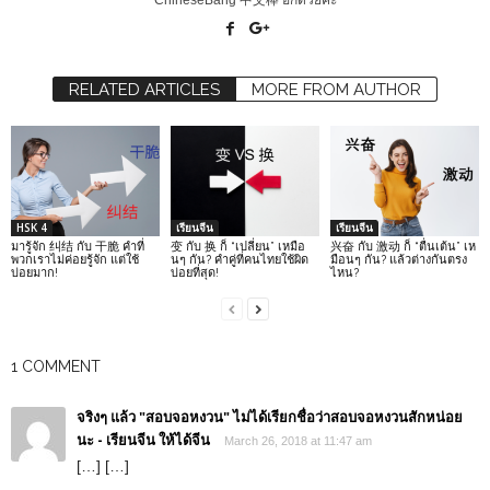
RELATED ARTICLES
MORE FROM AUTHOR
HSK 4
เรียนจีน
เรียนจีน
มารู้จัก 纠结 กับ 干脆 คำที่
变 กับ 换 ก็ “เปลี่ยน” เหมือ
兴奋 กับ 激动 ก็ “ตื่นเต้น” เห
พวกเราไม่ค่อยรู้จัก แต่ใช้
นๆ กัน? คำคู่ที่คนไทยใช้ผิด
มือนๆ กัน? แล้วต่างกันตรง
บ่อยมาก!
บ่อยที่สุด!
ไหน?
1 COMMENT
จริงๆ แล้ว "สอบจอหงวน" ไม่ได้เรียกชื่อว่าสอบจอหงวนสักหน่อย
นะ - เรียนจีน ให้ได้จีน
March 26, 2018 at 11:47 am
[…] […]