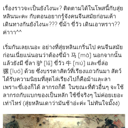
เรื่องราวจะเป็นยังไงนะ? ติดตามได้ในโพสนี้กับสุ่ย
หลินนะคะ กับตอนอยากรู้จังคนจีนสมัยก่อนเค้า
เดินทางกันยังไงนะ??? ขี่ม้า ขี่วัว เดินเอาหราา??
ค่าาา^^
เริ่มกันเลยเนอะ อย่างที่สุ่ยหลินเกริ่นไป คนจีนสมัย
ก่อนเนี่ยแน่นอนว่าต้องขี่ม้า 马 [mǎ] นอกจากนั้น
แล้วยังมี ขี่ลา 驴 [lǘ] ขี่วัว 牛 [niú] และขี่ล่อ
骡 [luó] ด้วย ซึ่งบรรดาสัตว์ที่เรียงแถวกันมา สัตว์
ได้รับความนิยมที่สุดไล่เรียงไปก็คือม้าและลา
เพราะขี่เองก็ได้ ลากรถก็ดี ในขณะที่ตัวอื่่นๆ จะใช้
ลากรถกับแบกของเป็นหลัก ใช้ขี่จริงๆ ไม่ค่อยเยอะ
เท่าไหร่ (สุ่ยหลินเดาว่ามันช้าอ่ะค่ะ ไม่ทันใจมั๊งง)