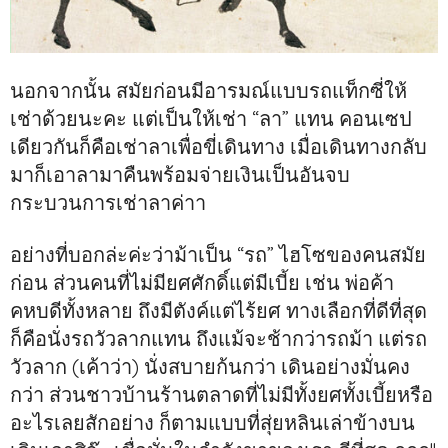
นอกจากนั้น สมัยก่อนมีอารมณ์แบบรถแท็กซี่ให้
เช่าด้วยนะคะ แต่เป็นให้เช่า “ลา” แทน คอนเซป
เดียวกันก็คือเช่าลาเพื่อขี่เดินทาง เมื่อเดินทางกลับ
มาก็เอาลามาคืนพร้อมจ่ายเงินเป็นอันจบ
กระบวนการเช่าลาค่าา
อย่างที่บอกล่ะค่ะว่าม้าเป็น “รถ” ไฮโซของคนสมัย
ก่อน ส่วนคนที่ไม่มียศศักดิ์แต่มีเบี้ย เช่น พ่อค้า
คหบดีทั้งหลาย ถึงมีตังค์แต่ไร้ยศ ทางเลือกที่ดีที่สุด
ก็คือนั่งรถวัวลากแทน ถึงแม้จะช้ากว่ารถม้า แต่รถ
วัวลาก (เค้าว่า) นั่งสบายก้นกว่า เดินอย่างมั่นคง
กว่า ส่วนชาวบ้านร้านตลาดที่ไม่มีทั้งยศทั้งเบี้ยหรือ
อะไรเลยสักอย่าง ก็ตามแบบที่สุ่ยหลินเล่าข้างบน