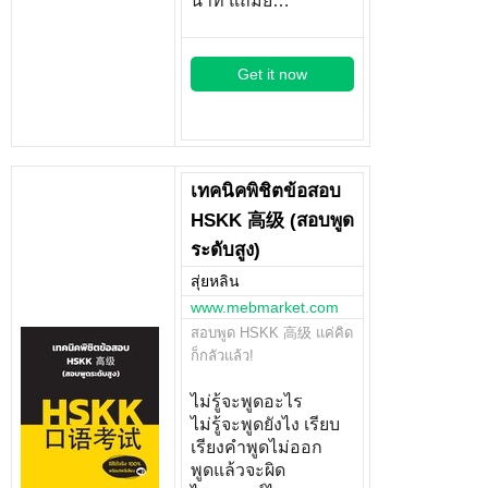
นาที แถมยั…
Get it now
เทคนิคพิชิตข้อสอบ
HSKK 高级 (สอบพูด
ระดับสูง)
สุ่ยหลิน
www.mebmarket.com
สอบพูด HSKK 高级 แค่คิด
ก็กลัวแล้ว!
ไม่รู้จะพูดอะไร
ไม่รู้จะพูดยังไง เรียบ
เรียงคำพูดไม่ออก
พูดแล้วจะผิด