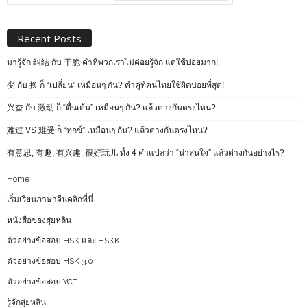
Recent Posts
มารู้จัก 纠结 กับ 干脆 คำที่พวกเราไม่ค่อยรู้จัก แต่ใช้บ่อยมาก!
变 กับ 换 ก็ “เปลี่ยน” เหมือนๆ กัน? คำคู่ที่คนไทยใช้ผิดบ่อยที่สุด!
兴奋 กับ 激动 ก็ “ตื่นเต้น” เหมือนๆ กัน? แล้วต่างกันตรงไหน?
难过 VS 难受 ก็ “ทุกข์” เหมือนๆ กัน? แล้วต่างกันตรงไหน?
有意思, 有趣, 有兴趣, 很好玩儿 ทั้ง 4 คำแปลว่า “น่าสนใจ” แล้วต่างกันอย่างไร?
Home
เริ่มเรียนภาษาจีนคลิกที่นี่
หนังสือของสุ่ยหลิน
ตัวอย่างข้อสอบ HSK และ HSKK
ตัวอย่างข้อสอบ HSK 3.0
ตัวอย่างข้อสอบ YCT
รู้จักสุ่ยหลิน