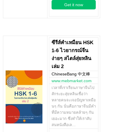
Get it now
ซีรีส์คำเหมือน HSK
1-6 ไวยากรณ์จีน
ง่ายๆ สไตล์สุ่ยหลิน
เล่ม 2
ChineseBang 中文棒
www.mebmarket.com
เวลาที่เราเรียนภาษาจีนไป
สักระยะสุ่ยหลินเชื่อว่า
หลายคนจะเจอปัญหาเหมือ
นๆ กัน นั่นคือภาษาจีนมีคำ
ที่มีความหมายคล้ายๆ กัน
เยอะมาก ซึ่งทำให้เราสับ
สนหนังสือเล…