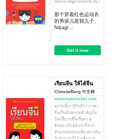
แต่งไม่ได้พูดไม่ออกซะงั้น !
那个穿着红色运动衣
的男孩儿是我儿子。
N&agr…
Get it now
เรียนจีน ให้ได้จีน
ChineseBang 中文棒
www.mebmarket.com
ทุกวันนี้เรารู้กันดีว่า ภาษา
จีนเริ่มมีบทบาทสำคัญใน
โลกนี้มากขึ้นเรื่อยๆ ดู
ตัวอย่างใกล้ตัวเราก็จาก
จำนวนนักท่องเที่ยวชาวจีน
ในบ้านเราก็ได้ หรือจะดู