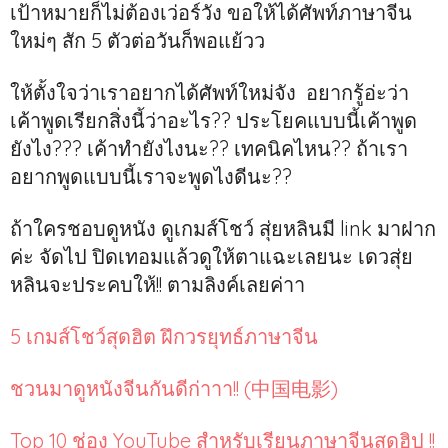
เป้าหมายก็ไม่ต้องเว่อร์วัง ขอให้ได้ศัพท์ภาษาจีน
ใหม่ๆ สัก 5 ตัวต่อวันก็พอแย้วว
ให้ตั้งใจว่าเราอยากได้ศัพท์ใหม่จัง อยากรู้อ่ะว่า
เค้าพูดเรียกสิ่งนี้ว่าอะไร?? ประโยคแบบนี้เค้าพูด
ยังไง??? เค้าทำยังไงนะ?? เทคนิคไหน?? ถ้าเรา
อยากพูดแบบนี้เราจะพูดไงดีนะ??
ถ้าใครชอบดูหนัง ดูเกมส์โชว์ สุ่ยหลินมี link มาฝาก
ค่ะ จัดไป ปิดเทอมแล้วดูให้ตาแฉะเลยนะ เดวสุ่ย
หลินจะประคบให้!! ตามลิงค์เลยค่าา
5 เกมส์โชว์สุดฮิต ฝึกวรยุทธ์ภาษาจีน
ชวนมาดูหนังจีนกันดีก่าาา!! (中国电影)
Top 10 ช่อง YouTube สำหรับเรียนภาษาจีนสุดฮิป !!