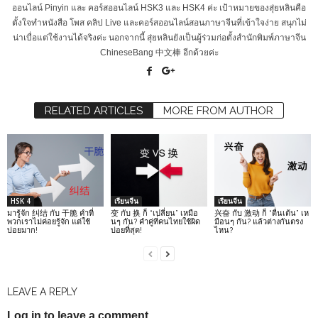
ออนไลน์ Pinyin และ คอร์สออนไลน์ HSK3 และ HSK4 ค่ะ เป้าหมายของสุ่ยหลินคือ
ตั้งใจทำหนังสือ โพส คลิป Live และคอร์สออนไลน์สอนภาษาจีนที่เข้าใจง่าย สนุกไม่
น่าเบื่อแต่ใช้งานได้จริงค่ะ นอกจากนี้ สุ่ยหลินยังเป็นผู้ร่วมก่อตั้งสำนักพิมพ์ภาษาจีน
ChineseBang 中文棒 อีกด้วยค่ะ
RELATED ARTICLES
MORE FROM AUTHOR
HSK 4
เรียนจีน
เรียนจีน
มารู้จัก 纠结 กับ 干脆 คำที่
变 กับ 换 ก็ “เปลี่ยน” เหมือ
兴奋 กับ 激动 ก็ “ตื่นเต้น” เห
พวกเราไม่ค่อยรู้จัก แต่ใช้
นๆ กัน? คำคู่ที่คนไทยใช้ผิด
มือนๆ กัน? แล้วต่างกันตรง
บ่อยมาก!
บ่อยที่สุด!
ไหน?
LEAVE A REPLY
Log in to leave a comment