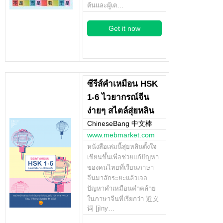
ต้นและผู้เต…
Get it now
ซีรีส์คำเหมือน HSK
1-6 ไวยากรณ์จีน
ง่ายๆ สไตล์สุ่ยหลิน
ChineseBang 中文棒
www.mebmarket.com
หนังสือเล่มนี้สุ่ยหลินตั้งใจ
เขียนขึ้นเพื่อช่วยแก้ปัญหา
ของคนไทยที่เรียนภาษา
จีนมาสักระยะแล้วเจอ
ปัญหาคำเหมือนคำคล้าย
ในภาษาจีนที่เรียกว่า 近义
词 [jìny…