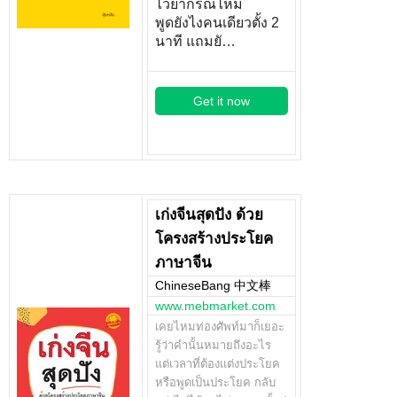
ไวยากรณ์ไหม
พูดยังไงคนเดียวตั้ง 2
นาที แถมยั…
Get it now
เก่งจีนสุดปัง ด้วย
โครงสร้างประโยค
ภาษาจีน
ChineseBang 中文棒
www.mebmarket.com
เคยไหมท่องศัพท์มาก็เยอะ
รู้ว่าคำนั้นหมายถึงอะไร
แต่เวลาที่ต้องแต่งประโยค
หรือพูดเป็นประโยค กลับ