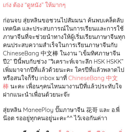
เก่ง ต้อง “ดูหนัง” ให้มากๆ
ก่อนจบ สุ่ยหลินขอชวนไปสัมมนา ค้นพบเคล็ดลับ
เทคนิค และประสบการณ์ในการเรียนและการใช้
ภาษาจีนที่จะช่วยนำทางให้ผู้เริ่มเรียนภาษาจีนทุก
คนประสบความสำเร็จในการเรียนภาษาจีนกับ
ChineseBang 中文棒 ในงาน “เข็มทิศภาษาจีน
ปี2” ปีนี้พบกับช่วง ”วิเคราะห์เจาะลึก HSK HSKK”
เพิ่มมาจากปีที่แล้วด้วยนะคะ ใครปีที่แล้วพลาดไป
หรือสนใจก็รีบ inbox มาที่
ChineseBang 中文
棒
นะคะ เพื่อนๆคนไหนมางานปีที่แล้วประทับใจ
ฝากแนะนำเพื่อนด้วยนะจ๊ะ
สุ่ยหลิน ManeePloy ปั๊มภาษาจีน 花哥 และ อ.พี่
น๊อต รออยู่ทุกคนอยู่นะคะ^^ ไว้เจอกันค่าา