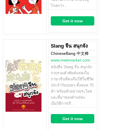
ไกลกว่า…
Get it now
Slang จีน สนุกจัง
ChineseBang 中文棒
www.mebmarket.com
หนังสือ Slang จีน สนุกจัง
รวบรวมคำศัพท์แสลงใน
ภาษาจีนที่คนจีนใช้ในชีวิต
ประจำวันบ่อยๆ ทั้งหมด 70
คำ พร้อมตัวอย่างประโยค
และที่มาของคำแสลง
เป็นวิธีการเรี…
Get it now