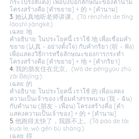
กระโปรงสีแดง) เพื่อบ่งบอกลักษณะของคำนาม
โครงสร้างคือ [คำขยาย] + 的 + [คำนาม]
她认真地听老师讲课。(Tā rènzhēn de tīng
lǎoshī jiǎngkè.)
เฉลย: 地
คำอธิบาย: ในประโยคนี้ เราใช้ 地 เพื่อเชื่อมคำ
ขยาย (认真 – อย่างตั้งใจ) กับคำกริยา (听 – ฟัง)
เพื่อแสดงวิธีการหรือลักษณะของการกระทำ
โครงสร้างคือ [คำขยาย] + 地 + [คำกริยา]
我的朋友住在北京。(Wǒ de péngyou zhù
zài Běijīng.)
เฉลย: 的
คำอธิบาย: ในประโยคนี้ เราใช้ 的 เพื่อแสดง
ความเป็นเจ้าของ เชื่อมคำสรรพนาม (我 – ฉัน)
กับคำนาม (朋友 – เพื่อน) โครงสร้างคือ [คำ
แสดงความเป็นเจ้าของ] + 的 + [คำนาม]
他跑得太快了，我跟不上。(Tā pǎo de tài
kuài le, wǒ gēn bù shàng.)
เฉลย: 得