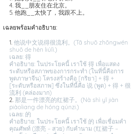
我__朋友住在北京。
他跑__太快了，我跟不上。
เฉลยพร้อมคำอธิบาย:
他说中文说得很流利。(Tā shuō zhōngwén
shuō de hěn liúlì.)
เฉลย: 得
คำอธิบาย: ในประโยคนี้ เราใช้ 得 เพื่อแสดง
ระดับหรือสภาพของการกระทำ (ในที่นี้คือการ
พูดภาษาจีน) โครงสร้างคือ [กริยา] + 得 +
[ระดับหรือสภาพ] ซึ่งในที่นี้คือ 说 (พูด) + 得 + 很
流利 (คล่องมาก)
那是一件漂亮的红裙子。(Nà shì yī jiàn
piàoliang de hóng qúnzi.)
เฉลย: 的
คำอธิบาย: ในประโยคนี้ เราใช้ 的 เพื่อเชื่อมคำ
คุณศัพท์ (漂亮 – สวย) กับคำนาม (红裙子 –