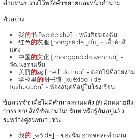
ตำแหน่ง: วางไว้หลังคำขยายและหน้าคำนาม
ตัวอย่าง:
我
的
书 [wǒ de shū] – หนังสือของฉัน
红色
的
衣服 [hóngsè de yīfu] – เสื้อผ้าสี
แดง
中国
的
文化 [zhōngguó de wénhuà] –
วัฒนธรรมจีน
美丽
的
花 [měilì de huā] – ดอกไม้ที่สวยงาม
学校里
的
图书馆 [xuéxiào lǐ de
túshūguǎn] – ห้องสมุดที่อยู่ในโรงเรียน
ข้อควรจำ: เมื่อไม่มีคำนามตามหลัง 的 มักหมายถึง
การขยายสิ่งที่ชัดเจนในบริบท หรือรู้กันอยู่แล้ว
ระหว่างคู่สนทนา เช่น:
我
的
[wǒ de] – ของฉัน อาจจะละคำนาม