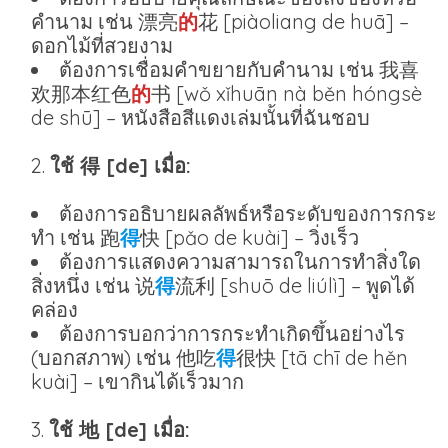
คำนาม เช่น 漂亮
的
花 [piàoliang de huā] –
ดอกไม้ที่สวยงาม
ต้องการเชื่อมคำขยายกับคำนาม เช่น 我喜
欢那本红色
的
书 [wǒ xǐhuān nà běn hóngsè
de shū] – หนังสือสีแดงเล่มนั้นที่ฉันชอบ
ใช้ 得 [de] เมื่อ:
ต้องการอธิบายผลลัพธ์หรือระดับของการกระ
ทำ เช่น 跑
得
快 [pǎo de kuài] – วิ่งเร็ว
ต้องการแสดงความสามารถในการทำสิ่งใด
สิ่งหนึ่ง เช่น 说
得
流利 [shuō de liúlì] – พูดได้
คล่อง
ต้องการบอกว่าการกระทำเกิดขึ้นอย่างไร
(บอกสภาพ) เช่น 他吃
得
很快 [tā chī de hěn
kuài] – เขากินได้เร็วมาก
ใช้ 地 [de] เมื่อ: