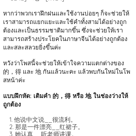
หากว่าพวกเราฝึกฝนและใช้งานบ่อยๆ ก็จะช่วยให้
เราสามารถแยกแยะและใช้คำทั้งสามได้อย่างถูก
ต้องและเป็นธรรมชาติมากขึ้น ซึ่งจะช่วยให้เรา
สามารถสร้างประโยคในภาษาจีนได้อย่างถูกต้อง
และสละสลวยยิ่งขึ้นค่ะ
หวังว่าโพสนี้จะช่วยให้เข้าใจความแตกต่างของ
的，得 และ 地 กันแล้วนะคะ แล้วพบกันใหม่ในโพ
สหน้าค่ะ
แบบฝึกหัด: เติมคำ 的，得 หรือ 地 ในช่องว่างให้
ถูกต้อง
他说中文说__很流利。
那是一件漂亮__红裙子。
她认真__听老师讲课。