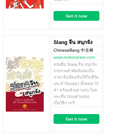
Get it now
Slang จีน สนุกจัง
ChineseBang 中文棒
www.mebmarket.com
หนังสือ Slang จีน สนุกจัง
รวบรวมคำศัพท์แสลงใน
ภาษาจีนที่คนจีนใช้ในชีวิต
ประจำวันบ่อยๆ ทั้งหมด 70
คำ พร้อมตัวอย่างประโยค
และที่มาของคำแสลง
เป็นวิธีการเรี…
Get it now