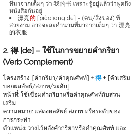
ที่มาจากเต็มๆ ว่า 我的书 เพราะรู้อยู่แล้วว่าพูดถึง
หนังสือกันอยู่
漂亮
的
[piàoliang de] – (คน/สิ่งของ) ที่
สวยงาม อาจจะละคำนามที่มาจากเต็มๆ ว่า 漂亮
的衣服
2. 得 [de] – ใช้ในการขยายคำกริยา
(Verb Complement)
โครงสร้าง: [คำกริยา/คำคุณศัพท์] +
得
+ [คำเสริม
บอกผลลัพธ์/สภาพ/ระดับ]
หน้าที่: ใช้เชื่อมคำกริยาหรือคำคุณศัพท์กับส่วน
เสริม
ความหมาย: แสดงผลลัพธ์ สภาพ หรือระดับของ
การกระทำ
ตำแหน่ง: วางไว้หลังคำกริยาหรือคำคุณศัพท์ และ