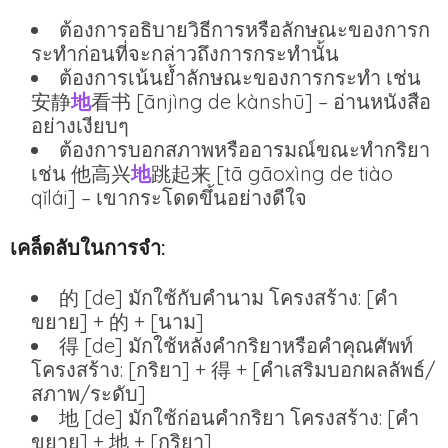
ต้องการอธิบายวิธีการหรือลักษณะของการก
ระทำก่อนที่จะกล่าวถึงการกระทำนั้น
ต้องการเน้นย้ำลักษณะของการกระทำ เช่น
安静
地
看书 [ānjìng de kànshū] – อ่านหนังสือ
อย่างเงียบๆ
ต้องการบอกสภาพหรืออารมณ์ขณะทำกริยา
เช่น 他高兴
地
跳起来 [tā gāoxìng de tiào
qǐlái] – เขากระโดดขึ้นอย่างดีใจ
เคล็ดลับในการจำ:
的 [de] มักใช้กับคำนาม โครงสร้าง: [คำ
ขยาย] + 的 + [นาม]
得 [de] มักใช้หลังคำกริยาหรือคำคุณศัพท์
โครงสร้าง: [กริยา] + 得 + [คำเสริมบอกผลลัพธ์/
สภาพ/ระดับ]
地 [de] มักใช้ก่อนคำกริยา โครงสร้าง: [คำ
ขยาย] + 地 + [กริยา]