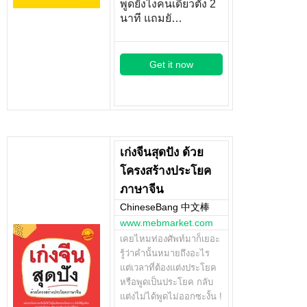
พูดยังไงคนเดียวตั้ง 2
นาที แถมยั…
Get it now
เก่งจีนสุดปัง ด้วย
โครงสร้างประโยค
ภาษาจีน
ChineseBang 中文棒
www.mebmarket.com
เคยไหมท่องศัพท์มาก็เยอะ
รู้ว่าคำนั้นหมายถึงอะไร
แต่เวลาที่ต้องแต่งประโยค
หรือพูดเป็นประโยค กลับ
แต่งไม่ได้พูดไม่ออกซะงั้น !