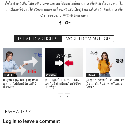
ตั้งใจทำหนังสือ โพส คลิป Live และคอร์สออนไลน์สอนภาษาจีนที่เข้าใจง่าย สนุกไม่
น่าเบื่อแต่ใช้งานได้จริงค่ะ นอกจากนี้ สุ่ยหลินยังเป็นผู้ร่วมก่อตั้งสำนักพิมพ์ภาษาจีน
ChineseBang 中文棒 อีกด้วยค่ะ
RELATED ARTICLES
MORE FROM AUTHOR
HSK 4
เรียนจีน
เรียนจีน
มารู้จัก 纠结 กับ 干脆 คำที่
变 กับ 换 ก็ “เปลี่ยน” เหมือ
兴奋 กับ 激动 ก็ “ตื่นเต้น” เห
พวกเราไม่ค่อยรู้จัก แต่ใช้
นๆ กัน? คำคู่ที่คนไทยใช้ผิด
มือนๆ กัน? แล้วต่างกันตรง
บ่อยมาก!
บ่อยที่สุด!
ไหน?
LEAVE A REPLY
Log in to leave a comment