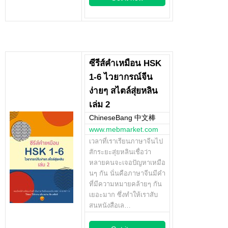
ซีรีส์คำเหมือน HSK
1-6 ไวยากรณ์จีน
ง่ายๆ สไตล์สุ่ยหลิน
เล่ม 2
ChineseBang 中文棒
www.mebmarket.com
เวลาที่เราเรียนภาษาจีนไป
สักระยะสุ่ยหลินเชื่อว่า
หลายคนจะเจอปัญหาเหมือ
นๆ กัน นั่นคือภาษาจีนมีคำ
ที่มีความหมายคล้ายๆ กัน
เยอะมาก ซึ่งทำให้เราสับ
สนหนังสือเล…