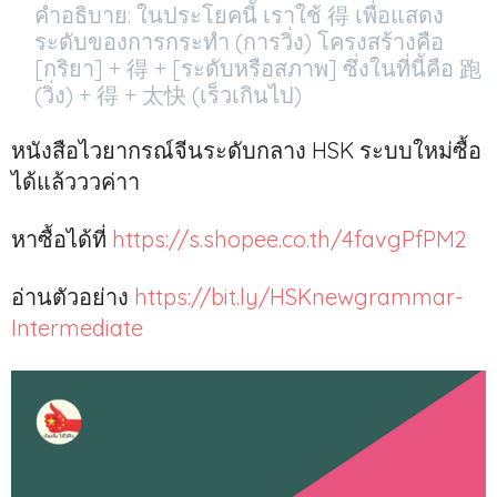
คำอธิบาย: ในประโยคนี้ เราใช้ 得 เพื่อแสดง
ระดับของการกระทำ (การวิ่ง) โครงสร้างคือ
[กริยา] + 得 + [ระดับหรือสภาพ] ซึ่งในที่นี้คือ 跑
(วิ่ง) + 得 + 太快 (เร็วเกินไป)
หนังสือไวยากรณ์จีนระดับกลาง HSK ระบบใหม่ซื้อ
ได้แล้วววค่าา
หาซื้อได้ที่
htt
ps://s.shopee.co.th/4favgPfPM2
อ่านตัวอย่าง
https://bit.ly/HSKnewgrammar-
Intermediate