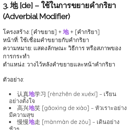
3. 地 [de] – ใช้ในการขยายคำกริยา
(Adverbial Modifier)
โครงสร้าง: [คำขยาย] +
地
+ [คำกริยา]
หน้าที่: ใช้เชื่อมคำขยายกับคำกริยา
ความหมาย: แสดงลักษณะ วิธีการ หรือสภาพของ
การกระทำ
ตำแหน่ง: วางไว้หลังคำขยายและหน้าคำกริยา
ตัวอย่าง:
认真
地
学习 [rènzhēn de xuéxí] – เรียน
อย่างตั้งใจ
高兴
地
笑 [gāoxìng de xiào] – หัวเราะอย่าง
มีความสุข
慢慢
地
走 [mànmàn de zǒu] – เดินอย่าง
ช้าๆ