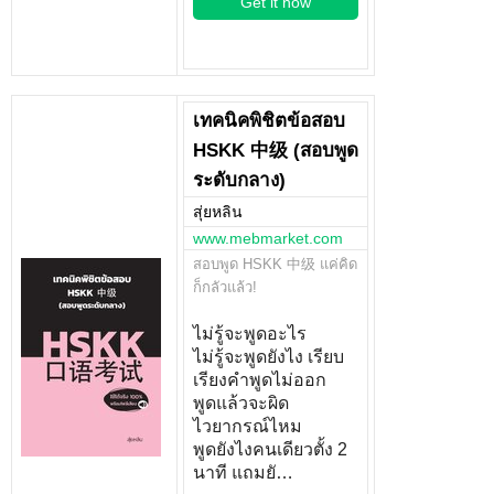
Get it now
เทคนิคพิชิตข้อสอบ
HSKK 中级 (สอบพูด
ระดับกลาง)
สุ่ยหลิน
www.mebmarket.com
สอบพูด HSKK 中级 แค่คิด
ก็กลัวแล้ว!
ไม่รู้จะพูดอะไร
ไม่รู้จะพูดยังไง เรียบ
เรียงคำพูดไม่ออก
พูดแล้วจะผิด
ไวยากรณ์ไหม
พูดยังไงคนเดียวตั้ง 2
นาที แถมยั…