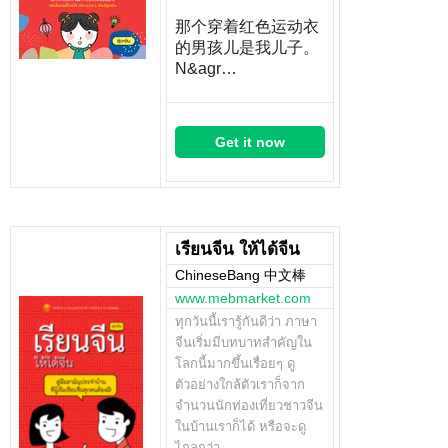
那个穿着红色运动衣
的男孩儿是我儿子。
N&agr…
Get it now
เรียนจีน ให้ได้จีน
ChineseBang 中文棒
www.mebmarket.com
ทุกวันนี้เรารู้กันดีว่า ภาษา
จีนเริ่มมีบทบาทสำคัญใน
โลกนี้มากขึ้นเรื่อยๆ ดู
ตัวอย่างใกล้ตัวเราก็จาก
จำนวนนักท่องเที่ยวชาวจีน
ในบ้านเราก็ได้ หรือจะดู
ไกลกว่า…