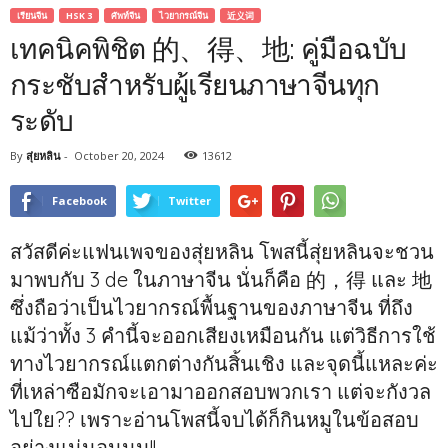
เรียนจีน
HSK 3
ศัพท์จีน
ไวยากรณ์จีน
近义词
เทคนิคพิชิต 的、得、地: คู่มือฉบับ
กระชับสำหรับผู้เรียนภาษาจีนทุก
ระดับ
By
สุ่ยหลิน
-
October 20, 2024
13612
Facebook
Twitter
สวัสดีค่ะแฟนเพจของสุ่ยหลิน โพสนี้สุ่ยหลินจะชวน
มาพบกับ 3 de ในภาษาจีน นั่นก็คือ 的，得 และ 地
ซึ่งถือว่าเป็นไวยากรณ์พื้นฐานของภาษาจีน ที่ถึง
แม้ว่าทั้ง 3 คำนี้จะออกเสียงเหมือนกัน แต่วิธีการใช้
ทางไวยากรณ์แตกต่างกันสิ้นเชิง และจุดนี้แหละค่ะ
ที่เหล่าซือมักจะเอามาออกสอบพวกเรา แต่จะกังวล
ไปใย?? เพราะอ่านโพสนี้จบได้ก็กินหมูในข้อสอบ
อย่างแน่นอนนน!!