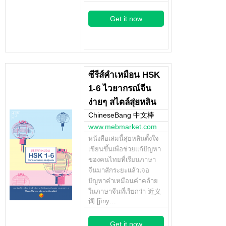
Get it now
ซีรีส์คำเหมือน HSK
1-6 ไวยากรณ์จีน
ง่ายๆ สไตล์สุ่ยหลิน
ChineseBang 中文棒
www.mebmarket.com
หนังสือเล่มนี้สุ่ยหลินตั้งใจ
เขียนขึ้นเพื่อช่วยแก้ปัญหา
ของคนไทยที่เรียนภาษา
จีนมาสักระยะแล้วเจอ
ปัญหาคำเหมือนคำคล้าย
ในภาษาจีนที่เรียกว่า 近义
词 [jìny…
Get it now