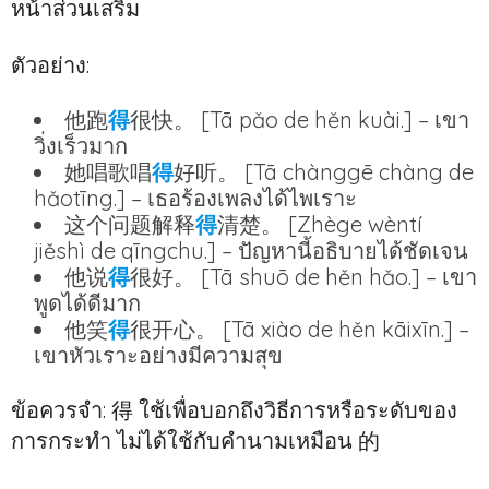
หน้าส่วนเสริม
ตัวอย่าง:
他跑
得
很快。 [Tā pǎo de hěn kuài.] – เขา
วิ่งเร็วมาก
她唱歌唱
得
好听。 [Tā chànggē chàng de
hǎotīng.] – เธอร้องเพลงได้ไพเราะ
这个问题解释
得
清楚。 [Zhège wèntí
jiěshì de qīngchu.] – ปัญหานี้อธิบายได้ชัดเจน
他说
得
很好。 [Tā shuō de hěn hǎo.] – เขา
พูดได้ดีมาก
他笑
得
很开心。 [Tā xiào de hěn kāixīn.] –
เขาหัวเราะอย่างมีความสุข
ข้อควรจำ: 得 ใช้เพื่อบอกถึงวิธีการหรือระดับของ
การกระทำ ไม่ได้ใช้กับคำนามเหมือน 的