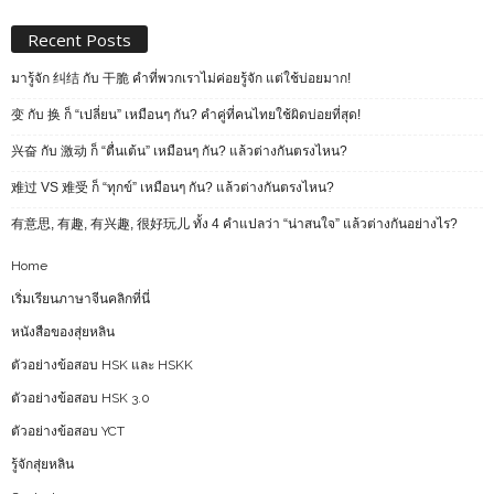
Recent Posts
มารู้จัก 纠结 กับ 干脆 คำที่พวกเราไม่ค่อยรู้จัก แต่ใช้บ่อยมาก!
变 กับ 换 ก็ “เปลี่ยน” เหมือนๆ กัน? คำคู่ที่คนไทยใช้ผิดบ่อยที่สุด!
兴奋 กับ 激动 ก็ “ตื่นเต้น” เหมือนๆ กัน? แล้วต่างกันตรงไหน?
难过 VS 难受 ก็ “ทุกข์” เหมือนๆ กัน? แล้วต่างกันตรงไหน?
有意思, 有趣, 有兴趣, 很好玩儿 ทั้ง 4 คำแปลว่า “น่าสนใจ” แล้วต่างกันอย่างไร?
Home
เริ่มเรียนภาษาจีนคลิกที่นี่
หนังสือของสุ่ยหลิน
ตัวอย่างข้อสอบ HSK และ HSKK
ตัวอย่างข้อสอบ HSK 3.0
ตัวอย่างข้อสอบ YCT
รู้จักสุ่ยหลิน