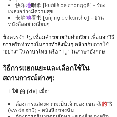
快乐
地
唱歌 [kuàilè de chànggē] – ร้อง
เพลงอย่างมีความสุข
安静
地
看书 [ānjìng de kànshū] – อ่าน
หนังสืออย่างเงียบๆ
ข้อควรจำ: 地 เชื่อมคำขยายกับคำกริยา เพื่อบอกวิธี
การหรือท่าทางในการทำสิ่งนั้นๆ คล้ายกับการใช้
“อย่าง” ในภาษาไทย หรือ “-ly” ในภาษาอังกฤษ
วิธีการแยกแยะและเลือกใช้ใน
สถานการณ์ต่างๆ:
ใช้ 的 [de] เมื่อ:
ต้องการแสดงความเป็นเจ้าของ เช่น 我
的
书
(wǒ de shū) – หนังสือของฉัน
ต้องการอธิบายคุณลักษณะของสิ่งของหรือ