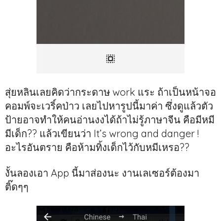
สุ่ยหลินเลยคิดว่ากระดาษ work แระ ถ้าเป็นหน้าจอ
คอมพ์จะเวริ์คป่าว เลยไปหารูปนี้มาค่า ซึ่งดูแล้วตัว
ป้ายอาจทำให้คนอ่านงงได้ถ้าไม่รู้ภาษาจีน คือมีหมี
มีเด็ก?? แล้วเขียนว่า It’s wrong and danger !
อะไรอันตราย คือห้ามทิ้งเด็กไว้กับหมีเหรอ??
งั้นลองเอา App นี้มาส่องนะ งานเลเซอร์ต้องมา
ติ๊ดๆๆ