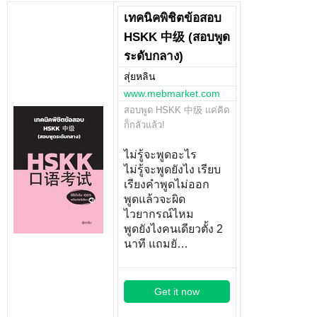
เทคนิคพิชิตข้อสอบ
HSKK 中级 (สอบพูด
ระดับกลาง)
สุ่ยหลิน
www.mebmarket.com
สอบพูด HSKK 中级 แค่คิด
ก็กลัวแล้ว!
ไม่รู้จะพูดอะไร
ไม่รู้จะพูดยังไง เรียบ
เรียงคำพูดไม่ออก
พูดแล้วจะผิด
ไวยากรณ์ไหม
พูดยังไงคนเดียวตั้ง 2
นาที แถมยั…
Get it now