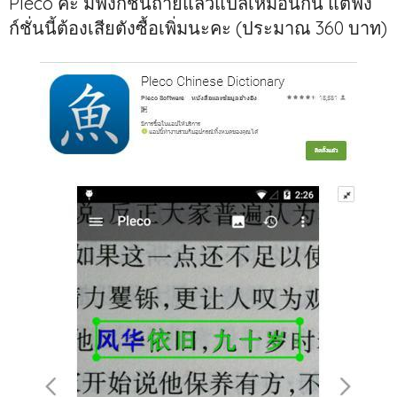
Pleco ค่ะ มีฟังก์ชั่นถ่ายแล้วแปลเหมือนกัน แต่ฟัง
ก์ชั่นนี้ต้องเสียตังซื้อเพิ่มนะคะ (ประมาณ 360 บาท)