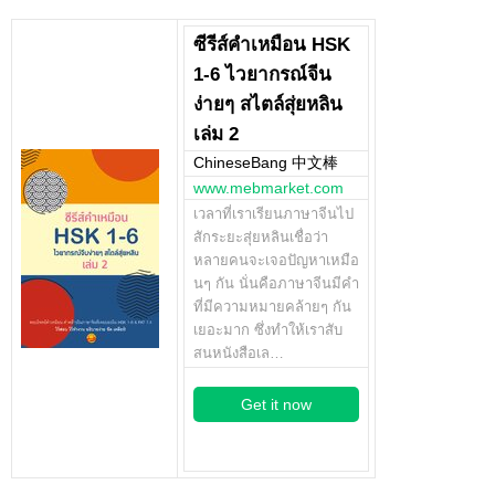
ซีรีส์คำเหมือน HSK
1-6 ไวยากรณ์จีน
ง่ายๆ สไตล์สุ่ยหลิน
เล่ม 2
ChineseBang 中文棒
www.mebmarket.com
เวลาที่เราเรียนภาษาจีนไป
สักระยะสุ่ยหลินเชื่อว่า
หลายคนจะเจอปัญหาเหมือ
นๆ กัน นั่นคือภาษาจีนมีคำ
ที่มีความหมายคล้ายๆ กัน
เยอะมาก ซึ่งทำให้เราสับ
สนหนังสือเล…
Get it now