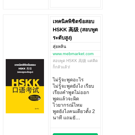
เทคนิคพิชิตข้อสอบ
HSKK 高级 (สอบพูด
ระดับสูง)
สุ่ยหลิน
www.mebmarket.com
สอบพูด HSKK 高级 แค่คิด
ก็กลัวแล้ว!
ไม่รู้จะพูดอะไร
ไม่รู้จะพูดยังไง เรียบ
เรียงคำพูดไม่ออก
พูดแล้วจะผิด
ไวยากรณ์ไหม
พูดยังไงคนเดียวตั้ง 2
นาที แถมยั…