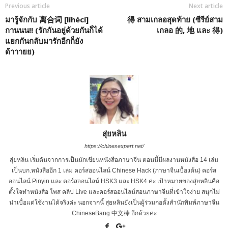
Previous article
Next article
มารู้จักกับ 离合词 [líhécí]
得 สามเกลอสุดท้าย (ซีรีย์สาม
กานนน!! (รักกันอยู่ด้วยกันก็ได้
เกลอ 的, 地 และ 得)
แยกกันกลับมารักอีกก็ยัง
ด้าาายย)
สุ่ยหลิน
https://chinesexpert.net/
สุ่ยหลิน เริ่มต้นจากการเป็นนักเขียนหนังสือภาษาจีน ตอนนี้มีผลงานหนังสือ 14 เล่ม
เป็นบก.หนังสืออีก 1 เล่ม คอร์สออนไลน์ Chinese Hack (ภาษาจีนเบื้องต้น) คอร์ส
ออนไลน์ Pinyin และ คอร์สออนไลน์ HSK3 และ HSK4 ค่ะ เป้าหมายของสุ่ยหลินคือ
ตั้งใจทำหนังสือ โพส คลิป Live และคอร์สออนไลน์สอนภาษาจีนที่เข้าใจง่าย สนุกไม่
น่าเบื่อแต่ใช้งานได้จริงค่ะ นอกจากนี้ สุ่ยหลินยังเป็นผู้ร่วมก่อตั้งสำนักพิมพ์ภาษาจีน
ChineseBang 中文棒 อีกด้วยค่ะ