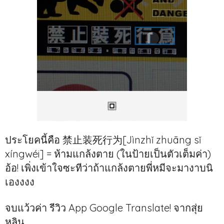
ประโยคนี้คือ 禁止装死行为[Jìnzhǐ zhuāng sǐ
xíngwéi] = ห้ามแกล้งตาย (ในป้ายเป็นตัวเต็มค่า)
อ้อ! เพิ่งเข้าใจซะทีว่าถ้าแกล้งตายพี่หมีจะมางาบนิ
เองงงง
จบแว้วค่า รีวิว App Google Translate! จากสุ่ย
หลิน