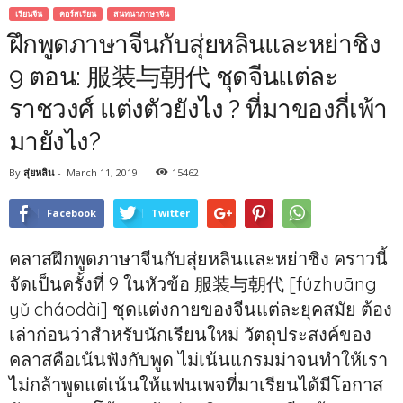
เรียนจีน
คอร์สเรียน
สนทนาภาษาจีน
ฝึกพูดภาษาจีนกับสุ่ยหลินและหย่าชิง
9 ตอน: 服装与朝代 ชุดจีนแต่ละ
ราชวงศ์ แต่งตัวยังไง ? ที่มาของกี่เพ้า
มายังไง?
By
สุ่ยหลิน
-
March 11, 2019
15462
Facebook
Twitter
คลาสฝึกพูดภาษาจีนกับสุ่ยหลินและหย่าชิง คราวนี้
จัดเป็นครั้งที่ 9 ในหัวข้อ 服装与朝代 [fúzhuāng
yǔ cháodài] ชุดแต่งกายของจีนแต่ละยุคสมัย ต้อง
เล่าก่อนว่าสำหรับนักเรียนใหม่ วัตถุประสงค์ของ
คลาสคือเน้นฟังกับพูด ไม่เน้นแกรมม่าจนทำให้เรา
ไม่กล้าพูดแต่เน้นให้แฟนเพจที่มาเรียนได้มีโอกาส