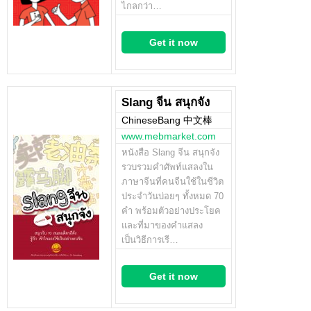
ไกลกว่า…
Get it now
Slang จีน สนุกจัง
ChineseBang 中文棒
www.mebmarket.com
หนังสือ Slang จีน สนุกจัง
รวบรวมคำศัพท์แสลงใน
ภาษาจีนที่คนจีนใช้ในชีวิต
ประจำวันบ่อยๆ ทั้งหมด 70
คำ พร้อมตัวอย่างประโยค
และที่มาของคำแสลง
เป็นวิธีการเรี…
Get it now