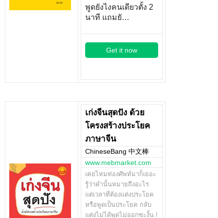
พูดยังไงคนเดียวตั้ง 2
นาที แถมยั…
Get it now
เก่งจีนสุดปัง ด้วย
โครงสร้างประโยค
ภาษาจีน
ChineseBang 中文棒
www.mebmarket.com
เคยไหมท่องศัพท์มาก็เยอะ
รู้ว่าคำนั้นหมายถึงอะไร
แต่เวลาที่ต้องแต่งประโยค
หรือพูดเป็นประโยค กลับ
แต่งไม่ได้พูดไม่ออกซะงั้น !