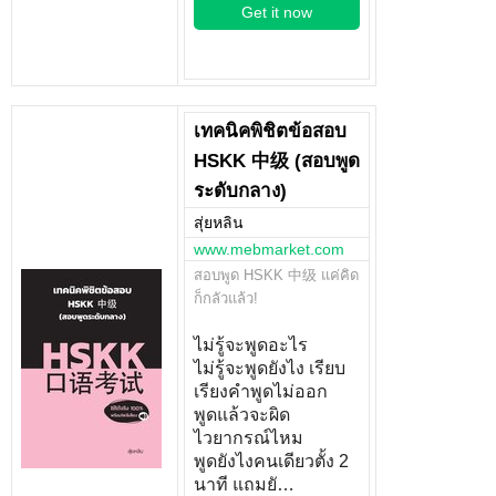
Get it now
เทคนิคพิชิตข้อสอบ
HSKK 中级 (สอบพูด
ระดับกลาง)
สุ่ยหลิน
www.mebmarket.com
สอบพูด HSKK 中级 แค่คิด
ก็กลัวแล้ว!
ไม่รู้จะพูดอะไร
ไม่รู้จะพูดยังไง เรียบ
เรียงคำพูดไม่ออก
พูดแล้วจะผิด
ไวยากรณ์ไหม
พูดยังไงคนเดียวตั้ง 2
นาที แถมยั…