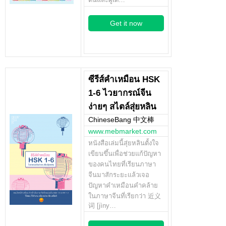
Get it now
ซีรีส์คำเหมือน HSK
1-6 ไวยากรณ์จีน
ง่ายๆ สไตล์สุ่ยหลิน
ChineseBang 中文棒
www.mebmarket.com
หนังสือเล่มนี้สุ่ยหลินตั้งใจ
เขียนขึ้นเพื่อช่วยแก้ปัญหา
ของคนไทยที่เรียนภาษา
จีนมาสักระยะแล้วเจอ
ปัญหาคำเหมือนคำคล้าย
ในภาษาจีนที่เรียกว่า 近义
词 [jìny…