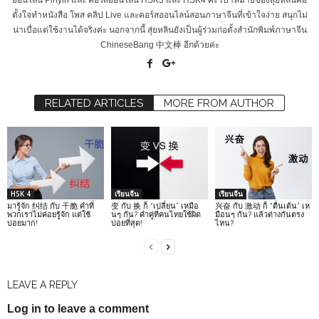
ออนไลน์ Pinyin และ คอร์สออนไลน์ HSK3 และ HSK4 ค่ะ เป้าหมายของสุ่ยหลินคือ
ตั้งใจทำหนังสือ โพส คลิป Live และคอร์สออนไลน์สอนภาษาจีนที่เข้าใจง่าย สนุกไม่
น่าเบื่อแต่ใช้งานได้จริงค่ะ นอกจากนี้ สุ่ยหลินยังเป็นผู้ร่วมก่อตั้งสำนักพิมพ์ภาษาจีน
ChineseBang 中文棒 อีกด้วยค่ะ
RELATED ARTICLES
MORE FROM AUTHOR
HSK 4
เรียนจีน
เรียนจีน
มารู้จัก 纠结 กับ 干脆 คำที่
变 กับ 换 ก็ “เปลี่ยน” เหมือ
兴奋 กับ 激动 ก็ “ตื่นเต้น” เห
พวกเราไม่ค่อยรู้จัก แต่ใช้
นๆ กัน? คำคู่ที่คนไทยใช้ผิด
มือนๆ กัน? แล้วต่างกันตรง
บ่อยมาก!
บ่อยที่สุด!
ไหน?
LEAVE A REPLY
Log in to leave a comment