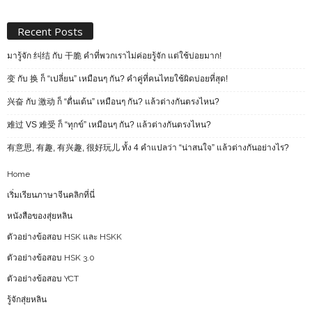
Recent Posts
มารู้จัก 纠结 กับ 干脆 คำที่พวกเราไม่ค่อยรู้จัก แต่ใช้บ่อยมาก!
变 กับ 换 ก็ “เปลี่ยน” เหมือนๆ กัน? คำคู่ที่คนไทยใช้ผิดบ่อยที่สุด!
兴奋 กับ 激动 ก็ “ตื่นเต้น” เหมือนๆ กัน? แล้วต่างกันตรงไหน?
难过 VS 难受 ก็ “ทุกข์” เหมือนๆ กัน? แล้วต่างกันตรงไหน?
有意思, 有趣, 有兴趣, 很好玩儿 ทั้ง 4 คำแปลว่า “น่าสนใจ” แล้วต่างกันอย่างไร?
Home
เริ่มเรียนภาษาจีนคลิกที่นี่
หนังสือของสุ่ยหลิน
ตัวอย่างข้อสอบ HSK และ HSKK
ตัวอย่างข้อสอบ HSK 3.0
ตัวอย่างข้อสอบ YCT
รู้จักสุ่ยหลิน