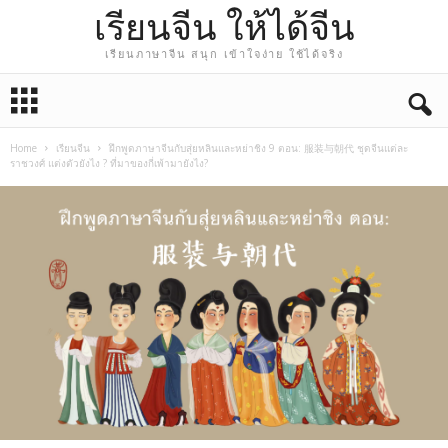
เรียนจีน ให้ได้จีน
เรียนภาษาจีน สนุก เข้าใจง่าย ใช้ได้จริง
Home
เรียนจีน
ฝึกพูดภาษาจีนกับสุ่ยหลินและหย่าชิง 9 ตอน: 服装与朝代 ชุดจีนแต่ละ
ราชวงศ์ แต่งตัวยังไง ? ที่มาของกี่เพ้ามายังไง?