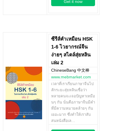
Get it now
ซีรีส์คำเหมือน HSK
1-6 ไวยากรณ์จีน
ง่ายๆ สไตล์สุ่ยหลิน
เล่ม 2
ChineseBang 中文棒
www.mebmarket.com
เวลาที่เราเรียนภาษาจีนไป
สักระยะสุ่ยหลินเชื่อว่า
หลายคนจะเจอปัญหาเหมือ
นๆ กัน นั่นคือภาษาจีนมีคำ
ที่มีความหมายคล้ายๆ กัน
เยอะมาก ซึ่งทำให้เราสับ
สนหนังสือเล…