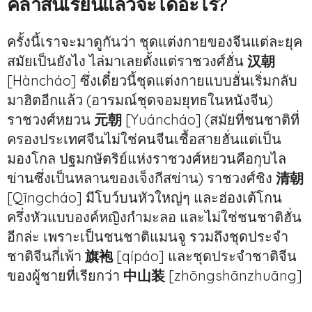
คลาสนี้เรียนแล้วจะได้อะไร?
ครั้งนี้เราจะมาดูกันว่า ชุดแต่งกายของจีนแต่ละยุค
สมัยเป็นยังไง ไล่มาเลยตั้งแต่ราชวงศ์ฮั่น
汉朝
[Hàncháo] ซึ่งเดี๋ยวนี้ชุดแต่งกายแบบฮั่นเริ่มกลับ
มาฮิตอีกแล้ว (อารมณ์ชุดจอมยุทธในหนังจีน)
ราชวงศ์หยวน
元朝
[Yuáncháo] (สมัยที่ชนชาติที่
ครองประเทศจีนไม่ใช่คนจีนเชื้อสายฮั่นแต่เป็น
มองโกล ปฐมกษัตริย์แห่งราชวงศ์หยวนคือกุบไล
ข่านซึ่งเป็นหลานของเจ็งกีสข่าน) ราชวงศ์ชิง
清朝
[Qīngcháo] มีโบว์บนหัวใหญ่ๆ และฮ่องเต้โกน
ครึ่งหัวแบบองค์หญิงกำมะลอ และไม่ใช่ชนชาติฮั่น
อีกล่ะ เพราะเป็นชนชาติแมนจู รวมถึงชุดประจำ
ชาติจีนกี่เพ้า
旗袍
[qípáo] และชุดประจำชาติจีน
ของผู้ชายที่เรียกว่า
中山装
[zhōngshānzhuāng]