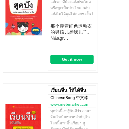
แต่เวลาที่ต้องแต่งประโยค
หรือพูดเป็นประโยค กลับ
แต่งไม่ได้พูดไม่ออกซะงั้น !
那个穿着红色运动衣
的男孩儿是我儿子。
N&agr…
Get it now
เรียนจีน ให้ได้จีน
ChineseBang 中文棒
www.mebmarket.com
ทุกวันนี้เรารู้กันดีว่า ภาษา
จีนเริ่มมีบทบาทสำคัญใน
โลกนี้มากขึ้นเรื่อยๆ ดู