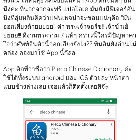
ดังนั้น โพสนี้สุ่ยหลินขอแนะนำ App ดิกจีนดีๆ อัน
นึงค่ะ ที่นอกจากจะฟรี แปลโอเค มันยังมีฟีเจอร์อัน
นึงที่สุ่ยหลินคิดว่าแฟนเพจน่าจะชอบแน่ๆคือ “มัน
ออกเสียงด้ายยยยย” ค่า พระเจ้าจอร์ช!! เจ้าข้าเอ้
ยยยย!!! ดีงามพระราม 7 แท้ๆ คราวนี้ใครมีปัญหาคา
ใจว่าศัพท์จีนตัวนี้ออกเสียงยังไง?? พินอินยังอ่านไม่
คล่อง ลองมาใช้ App นี้กัลล
App ดิกที่ว่าชื่อว่า Pleco Chinese Dictionary ค่ะ
ใช้ได้ทั้งระบบ android และ IOS ด้วยล่ะ หน้าตา
แบบข้างล่างเลย เจอแล้วก็ติดตั้งเลยสิจ๊ะ