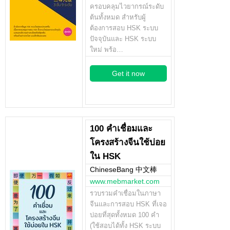
ครอบคลุมไวยากรณ์ระดับ
ต้นทั้งหมด สำหรับผู้
ต้องการสอบ HSK ระบบ
ปัจจุบันและ HSK ระบบ
ใหม่ พร้อ…
Get it now
100 คำเชื่อมและ
โครงสร้างจีนใช้บ่อย
ใน HSK
ChineseBang 中文棒
www.mebmarket.com
รวบรวมคำเชื่อมในภาษา
จีนและการสอบ HSK ที่เจอ
บ่อยที่สุดทั้งหมด 100 คำ
(ใช้สอบได้ทั้ง HSK ระบบ