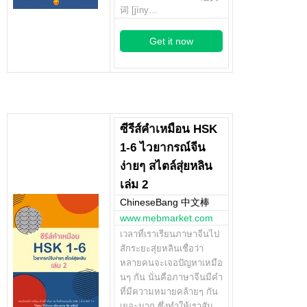
词 [jìny…
Get it now
ซีรีส์คำเหมือน HSK
1-6 ไวยากรณ์จีน
ง่ายๆ สไตล์สุ่ยหลิน
เล่ม 2
ChineseBang 中文棒
www.mebmarket.com
เวลาที่เราเรียนภาษาจีนไป
สักระยะสุ่ยหลินเชื่อว่า
หลายคนจะเจอปัญหาเหมือ
นๆ กัน นั่นคือภาษาจีนมีคำ
ที่มีความหมายคล้ายๆ กัน
เยอะมาก ซึ่งทำให้เราสับ