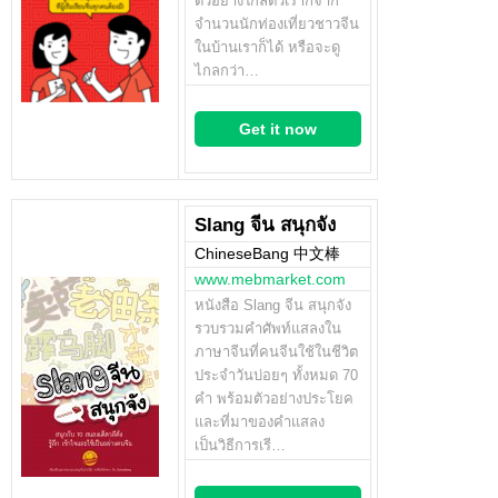
ตัวอย่างใกล้ตัวเราก็จาก
จำนวนนักท่องเที่ยวชาวจีน
ในบ้านเราก็ได้ หรือจะดู
ไกลกว่า…
Get it now
Slang จีน สนุกจัง
ChineseBang 中文棒
www.mebmarket.com
หนังสือ Slang จีน สนุกจัง
รวบรวมคำศัพท์แสลงใน
ภาษาจีนที่คนจีนใช้ในชีวิต
ประจำวันบ่อยๆ ทั้งหมด 70
คำ พร้อมตัวอย่างประโยค
และที่มาของคำแสลง
เป็นวิธีการเรี…