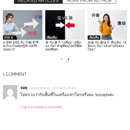
RELATED ARTICLES
MORE FROM AUTHOR
HSK 4
เรียนจีน
เรียนจีน
มารู้จัก 纠结 กับ 干脆 คำที่
变 กับ 换 ก็ “เปลี่ยน” เหมือ
兴奋 กับ 激动 ก็ “ตื่นเต้น” เห
พวกเราไม่ค่อยรู้จัก แต่ใช้
นๆ กัน? คำคู่ที่คนไทยใช้ผิด
มือนๆ กัน? แล้วต่างกันตรง
บ่อยมาก!
บ่อยที่สุด!
ไหน?
1 COMMENT
จอย
November 21, 2017 at 11:06 am
ไม่ทราบว่ากินพื้นที่ในเครื่องเท่าไหร่หรือคะ ขอบคุณค่ะ
Log in to leave a comment