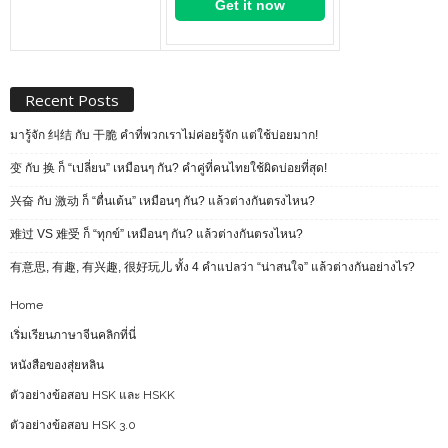
Get it now
Recent Posts
มารู้จัก 纠结 กับ 干脆 คำที่พวกเราไม่ค่อยรู้จัก แต่ใช้บ่อยมาก!
变 กับ 换 ก็ “เปลี่ยน” เหมือนๆ กัน? คำคู่ที่คนไทยใช้ผิดบ่อยที่สุด!
兴奋 กับ 激动 ก็ “ตื่นเต้น” เหมือนๆ กัน? แล้วต่างกันตรงไหน?
难过 VS 难受 ก็ “ทุกข์” เหมือนๆ กัน? แล้วต่างกันตรงไหน?
有意思, 有趣, 有兴趣, 很好玩儿 ทั้ง 4 คำแปลว่า “น่าสนใจ” แล้วต่างกันอย่างไร?
Home
เริ่มเรียนภาษาจีนคลิกที่นี่
หนังสือของสุ่ยหลิน
ตัวอย่างข้อสอบ HSK และ HSKK
ตัวอย่างข้อสอบ HSK 3.0