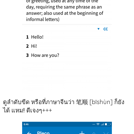
ดูลำดับขีด หรือที่ภาษาจีนว่า 笔顺 [bǐshùn] ก็ยัง
ได้ แหม!! ดีเจงๆ+++