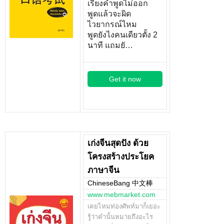
เรียงคำพูดไม่ออก
พูดแล้วจะผิด
ไวยากรณ์ไหม
พูดยังไงคนเดียวตั้ง 2
นาที แถมยั…
Get it now
เก่งจีนสุดปัง ด้วย
โครงสร้างประโยค
ภาษาจีน
ChineseBang 中文棒
www.mebmarket.com
เคยไหมท่องศัพท์มาก็เยอะ
รู้ว่าคำนั้นหมายถึงอะไร