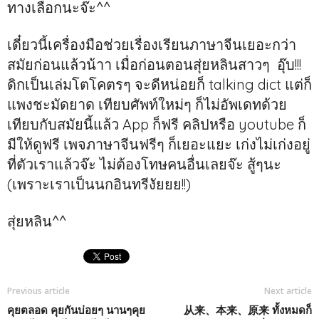
ทางเลือกนะจ๊ะ^^
เดี๋ยวนี้เครื่องมือช่วยเรื่องเรียนภาษาจีนเยอะกว่า
สมัยก่อนแล้วน้าา เมื่อก่อนตอนสุ่ยหลินสาวๆ อุ๊บ!!!
ดิกเป็นเล่มโตโคตรๆ จะดีหน่อยก็ talking dict แต่ก็
แพงชะมัดยาด เทียบศัพท์ใหม่ๆ ก็ไม่อัพเดทด้วย
เทียบกับสมัยนี้แล้ว App ก็ฟรี คลิปหรือ youtube ก็
มีให้ดูฟรี เพจภาษาจีนฟรีๆ ก็เยอะแยะ เก่งไม่เก่งอยู่
ที่ตัวเราแล้วจ๊ะ ไม่ต้องโทษคนอื่นเลยจ๊ะ สู้ๆนะ
(เพราะเราเป็นนกอินทรีงัยยย!!)
สุ่ยหลิน^^
Previous article
Next article
คุยตลอด คุยกันบ่อยๆ นานๆคุย
从来、本来、原来 ทั้งหมดก็