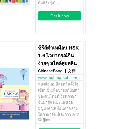
ต้นและผู้เต…
Get it now
ซีรีส์คำเหมือน HSK
1-6 ไวยากรณ์จีน
ง่ายๆ สไตล์สุ่ยหลิน
ChineseBang 中文棒
www.mebmarket.com
หนังสือเล่มนี้สุ่ยหลินตั้งใจ
เขียนขึ้นเพื่อช่วยแก้ปัญหา
ของคนไทยที่เรียนภาษา
จีนมาสักระยะแล้วเจอ
ปัญหาคำเหมือนคำคล้าย
ในภาษาจีนที่เรียกว่า 近义
词 [jìny…