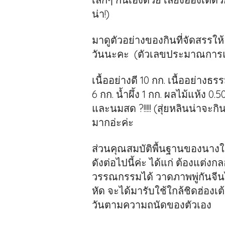
น่า!)
มาดูตัวอย่างของกินที่จัดสรรให
วันนะคะ (ตัวเลขประมาณการแ
เนื้ออย่างดี 10 กก. เนื้ออย่างธร
6 กก. น้ำผึ้ง 1 กก. ผลไม้แห้ง 0.5
และนมสด ?!!!!! (สุ่ยหลินน่าจะ
มากอ่ะค่ะ
ส่วนคุณสมบัติพื้นฐานของนางใ
ดังต่อไปนี้ค่ะ ได้แก่ ต้องแต่งก
วรรณกรรมได้ วาดภาพพู่กันจีนไ
หัด จะได้มารับใช้ใกล้ชิดฮ่องเต
วันตามความถนัดของตัวเอง