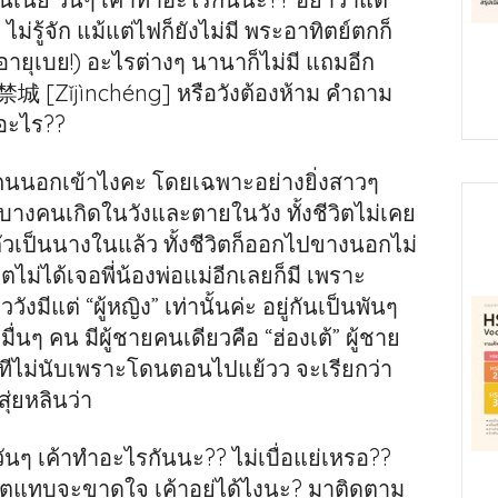
ไม่รู้จัก แม้แต่ไฟก็ยังไม่มี พระอาทิตย์ตกก็
 รู้อายุเบย!) อะไรต่างๆ นานาก็ไม่มี แถมอีก
紫禁城 [Zǐjìnchéng] หรือวังต้องห้าม คำถาม
ามอะไร??
กคนนอกเข้าไงคะ โดยเฉพาะอย่างยิ่งสาวๆ
บางคนเกิดในวังและตายในวัง ทั้งชีวิตไม่เคย
วเป็นนางในแล้ว ทั้งชีวิตก็ออกไปขางนอกไม่
ิตไม่ได้เจอพี่น้องพ่อแม่อีกเลยก็มี เพราะ
ังมีแต่ “ผู้หญิง” เท่านั้นค่ะ อยู่กันเป็นพันๆ
่นๆ คน มีผู้ชายคนเดียวคือ “ฮ่องเต้” ผู้ชาย
นทีไม่นับเพราะโดนตอนไปแย้วว จะเรียกว่า
ุ่ยหลินว่า
ๆ เค้าทำอะไรกันนะ?? ไม่เบื่อแย่เหรอ??
เน็ตแทบจะขาดใจ เค้าอยู่ได้ไงนะ? มาติดตาม