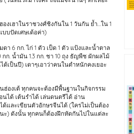
้ฮองเฮาในราชวงศ์ชิงกันใน 1 วันกัน ย้ำ…ใน 1
บบปัดเศษเด้อค่า)
รมดา 6 กก. ไก่ 1 ตัว เป็ด 1 ตัว แป้งและน้ำตาล
0 กก. น้ำมัน 1.3 กก. ชา 10 ถุง ธัญพืช ผักผลไม้
กินได้เป็นปี) เดาๆเอาว่าคนในตำหนักคงเยอะ
นฮ่องเต้ ทุกคนจะต้องมีพื้นฐานในกิจกรรม
ลอนได้ เต้นรำได้ เล่นดนตรีได้ อ่าน
ด้และเขียนตัวอักษรจีนได้ (ใครไม่เป็นต้อง
้นะ) ดังนั้น ทุกคนก็ต้องฝึกหัดกันไปในแต่ละ