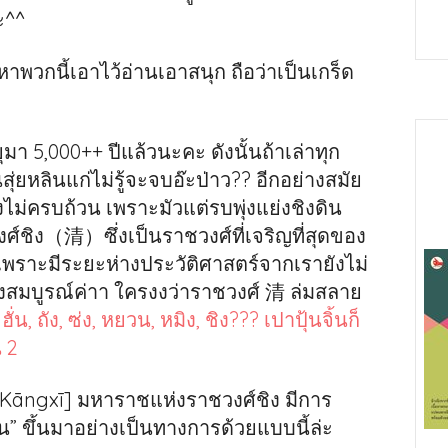
ะ^^
อหาพวกนี้เอาไว้อ่านเอาสนุก ถือว่าเป็นเกร็ด
ุมา 5,000++ ปีแล้วนะคะ ดังนั้นถ้าเล่าทุก
่ยหลินแก่ไม่รู้จะจบอ๊ะป่าว?? อีกอย่างสมัย
งไม่ครบถ้วน เพราะมัวแต่รบพุ่งแย่งชิงดิน
์ชิง（清）ซึ่งเป็นราชวงศ์ที่เจริญที่สุดของ
เพราะมีระยะห่างประวัติศาสตร์จากเรายังไม่
างสมบูรณ์ค่าา ใครงงว่าราชวงศ์ 清 ล่มสลาย
 ฮั่น, ถัง, ซ่ง, หยวน, หมิง, ชิง??? เปาปุ้นจิ้นก็
 2
熙 [Kāngxī] มหาราชแห่งราชวงศ์ชิง มีการ
” ขึ้นมาอย่างเป็นทางการด้วยแบบนี้ล่ะ