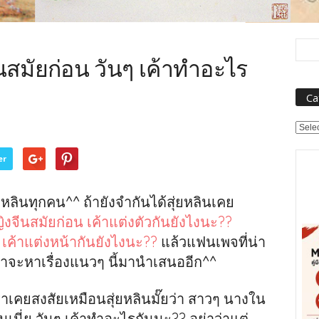
สมัยก่อน วันๆ เค้าทำอะไร
Ca
Categ
er
ยหลินทุกคน^^ ถ้ายังจำกันได้สุ่ยหลินเคย
หญิงจีนสมัยก่อน เค้าแต่งตัวกันยังไงนะ??
น เค้าแต่งหน้ากันยังไงนะ??
แล้วแฟนเพจที่น่า
ว่าจะหาเรื่องแนวๆ นี้มานำเสนออีก^^
ราเคยสงสัยเหมือนสุ่ยหลินมั๊ยว่า สาวๆ นางใน
เนี่ย วันๆ เค้าทำอะไรกันนะ?? อย่าว่าแต่