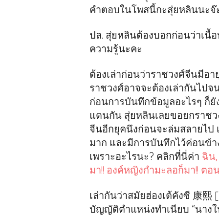
คำตอบในโพสนี้กะสุ่ยหลินนะจ๊
ปล. สุ่ยหลินต้องบอกก่อนว่าเนื้
ความรู้นะคะ
ต้องเล่าก่อนว่าราชวงศ์จีนมีอาย
ราชวงศ์อาจจะต้องเล่ากันไปจนสุ
ก่อนการบันทึกข้อมูลอะไรๆ ก็ยั
แดนกัน สุ่ยหลินเลยขอยกราชวงศ
จีนอีกยุคนึงก่อนจะล่มสลายไป 
มาก และมีการบันทึกไว้ค่อนข้
เพราะอะไรนะ? คลิกที่นี่ค่า
ฉิน,
มา!! องค์หญิงกำมะลอก็มา!! ตอน
เล่ากันว่าสมัยฮ่องเต้คังซี 康
บัญญัติตำแหน่งทำเนียบ “นางใน