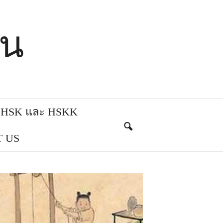
ีน
บ HSK และ HSKK
 US