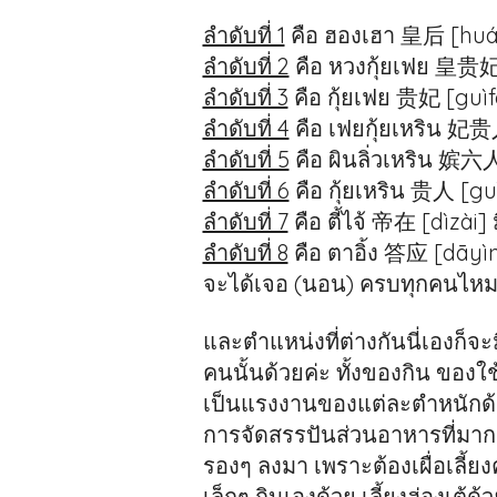
ลำดับที่ 1
คือ ฮองเฮา 皇后 [huá
ลำดับที่ 2
คือ หวงกุ้ยเฟย 皇贵妃 
ลำดับที่ 3
คือ กุ้ยเฟย 贵妃 [guìfē
ลำดับที่ 4
คือ เฟยกุ้ยเหริน 妃贵人
ลำดับที่ 5
คือ ผินลิ่วเหริน 嫔六人
ลำดับที่ 6
คือ กุ้ยเหริน 贵人 [guì
ลำดับที่ 7
คือ ตี้ไจ้ 帝在 [dìzài] 
ลำดับที่ 8
คือ ตาอิ้ง 答应 [dāyìn
จะได้เจอ (นอน) ครบทุกคนไหมเนี่
และตำแหน่งที่ต่างกันนี่เองก็
คนนั้นด้วยค่ะ ทั้งของกิน ของ
เป็นแรงงานของแต่ละตำหนักด้วย
การจัดสรรปันส่วนอาหารที่มา
รองๆ ลงมา เพราะต้องเผื่อเลี้
เล็กๆ กินเองด้วย เลี้ยงฮ่องเต้