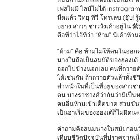
เฟสไม่มี ไลน์ไม่ได้ instragram 
มืดแล้ว วิทยุ ทีวี โทรเลข (อุ๊บ!
อย่าง สาวๆ ชาววังเค้าอยู่ใน 
คือที่ว่าไอ้ที่ว่า “ห้าม” นี่เค้าห้
“ห้าม” คือ ห้ามไม่ให้คนในออ
นางในถือเป็นสมบัติของฮ่องเต้ 
ออกไปข้างนอกเลย คนที่ถวายตั
ได้เช่นกัน ถ้าถวายตัวแล้วทั้งชีว
ตำหนักในที่เป็นที่อยู่ของสาวชาวว
คน บางราชวงศ์ว่ากันว่ามีเป็นหมื
คนอื่นห้ามเข้าเด็ดขาด ส่วนขั
เป็นฮาเร็มของฮ่องเต้ก็ไม่ผิดนะส
คำถามคือสนมนางในสมัยก่อนวัน
เทียบชีวิตปัจจุบันที่ปราศจาก