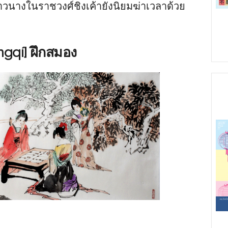
นางในราชวงศ์ชิงเค้ายังนิยมฆ่าเวลาด้วย
ngqí] ฝึกสมอง