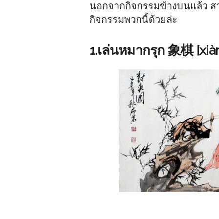
นอกจากกิจกรรมข้างบนแล้ว สาว
กิจกรรมพวกนี้ด้วยล่ะ
1.เล่นหมากรุก 象棋 [xià