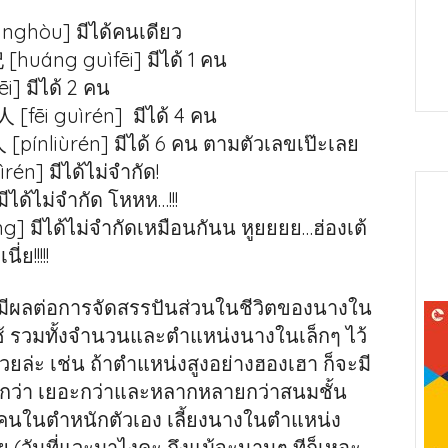
nghòu] มีได้คนเดียว
[huáng guìfēi] มีได้ 1 คน
i] มีได้ 2 คน
 [fēi guìrén] มีได้ 4 คน
 [pínliùrén] มีได้ 6 คน ตามตัวเลขเป๊ะเลย
rén] มีได้ไม่จำกัด!
มีได้ไม่จำกัด โหหห…!!!
g] มีได้ไม่จำกัดเหมือนกันน หูยยยย…ฮ่องเต้
ย!!!!!
จะมีผลต่อการจัดสรรปันส่วนในชีวิตของนางใน
ใช้ รวมทั้งจำนวนและตำแหน่งนางในเล็กๆ ไว้
ล่ะ เช่น ถ้าตำแหน่งสูงอย่างฮองเฮา ก็จะมี
กกว่า เยอะกว่าและหลากหลายกว่าสนมชั้น
ยงคนในตำหนักตัวเอง เลี้ยงนางในตำแหน่ง
ด้วย (วันที่แวะมาไงคะ ถึงแม้จะนานๆ ทีก็เหอะ