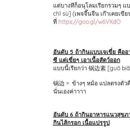
แต่บางทีก็อนุโลมเรียกรวมๆ แ
chī sù] (เพจจี๊นจีน เก๊าเคยเขีย
ที่
https://goo.gl/w6VXdO
อันดับ 5 ถ้ากินแบบเจเขี่ย คืออ
ซี แต่เขี่ยๆ เอาเนื้อสัตว์ออก
แบบนี้เรียกว่า 锅边素 [guō biā
锅边 = ข้างๆ หม้อ แปลตรงตัวคืออ
นั่นเองค่าาาา
อันดับ 6 ถ้ากินอาหารแนวสุขภาพ
กินไส้กรอก เนื้อแปรรูป