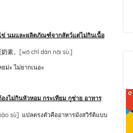
นไข่ นมและผลิตภัณฑ์จากสัตว์แต่ไม่กินเนื้อ
奶素。[wǒ chī dàn nǎi sù.]
ลยม่ะ ไม่ยากเนอะ
าต้องไม่กินหัวหอม กระเทียม กูช่าย อาหาร
jiào sù] แปลตรงตัวคืออาหารมังสวิรัติแบบ