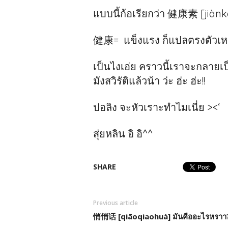
แบบนี้ก้อเรียกว่า 健康素 [jiàn
健康= แข็งแรง ก็แปลตรงตัวเหมื
เป็นไงเอ่ย คราวนี้เราจะกลายเ
มังสวิรัติแล้วน้า ว่ะ ฮ่ะ ฮ่ะ!!
ปอลิง จะหัวเราะทำไมเนี่ย ><‘
สุ่ยหลิน อิ อิ^^
SHARE
Previous article
悄悄话 [qiāoqiaohuà] มันคืออะไรหราา