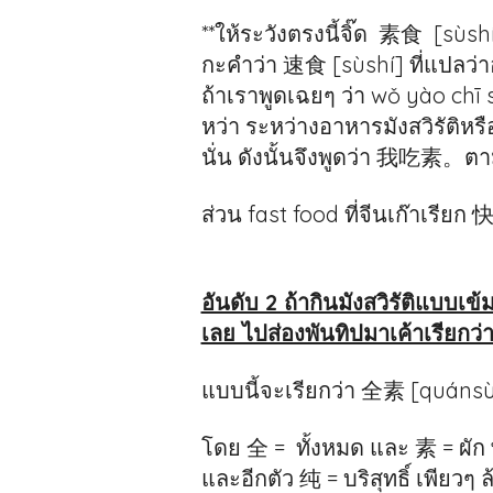
**ให้ระวังตรงนี้จิ๊ด 素食 [sùshí]
กะคำว่า 速食 [sùshí] ที่แปลว่า
ถ้าเราพูดเฉยๆ ว่า wǒ yào chī 
หว่า ระหว่างอาหารมังสวิรัติห
นั่น ดังนั้นจึงพูดว่า 我吃素。
ส่วน fast food ที่จีนเก๊าเรียก
อันดับ 2 ถ้ากินมังสวิรัติแบบเข
เลย ไปส่องพันทิปมาเค้าเรียกว
แบบนี้จะเรียกว่า 全素 [quáns
โดย 全 = ทั้งหมด และ 素 = ผัก พ
และอีกตัว 纯 = บริสุทธิ์ เพียวๆ 