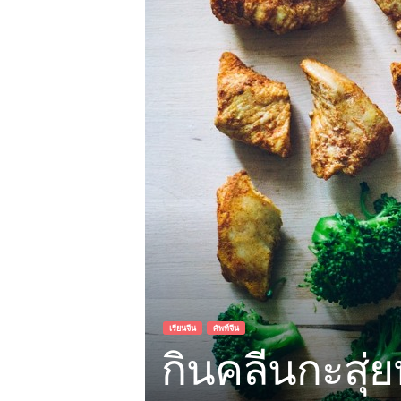
เรียนจีน
ศัพท์จีน
กินคลีนกะสุ่ย