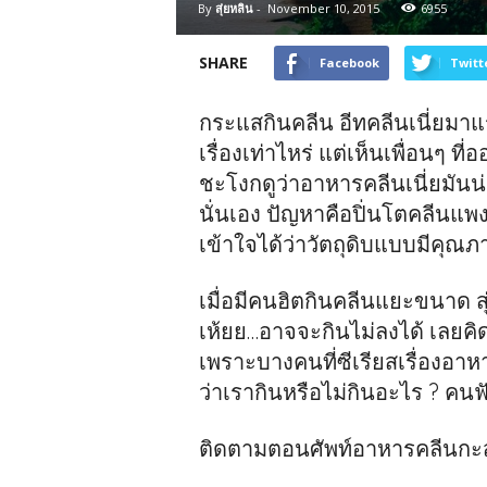
By
สุ่ยหลิน
-
November 10, 2015
6955
SHARE
Facebook
Twitt
กระแสกินคลีน อีทคลีนเนี่ยมาแรง
เรื่องเท่าไหร่ แต่เห็นเพื่อนๆ ท
ชะโงกดูว่าอาหารคลีนเนี่ยมันน่
นั่นเอง ปัญหาคือปิ่นโตคลีนแพง
เข้าใจได้ว่าวัตถุดิบแบบมีคุณ
เมื่อมีคนฮิตกินคลีนแยะขนาด 
เห้ยย…อาจจะกินไม่ลงได้ เลยคิดว
เพราะบางคนที่ซีเรียสเรื่องอา
ว่าเรากินหรือไม่กินอะไร ? คน
ติดตามตอนศัพท์อาหารคลีนกะสุ