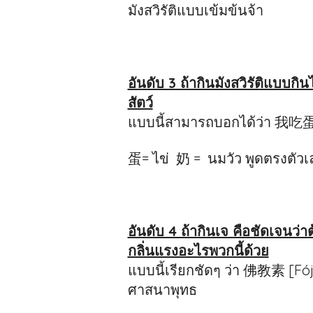
มังสวิรัติแบบเข้มข้นจ้า
อันดับ 3 ถ้ากินมังสวิรัติแบบกิ
สัตว์
แบบนี้สามารถบอกได้ว่า 我吃蛋
蛋= ไข่ 奶 = นมวัว พูดตรงตัวเ
อันดับ 4 ถ้ากินเจ คือชัดเจนว่
กลิ่นแรงอะไรพวกนี้ด้วย
แบบนี้เรียกชัดๆ ว่า 佛教素 [Fó
ศาสนาพุทธ