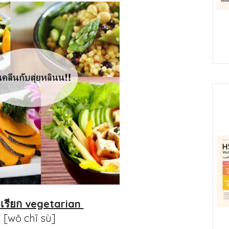
รั่งเรียก vegetarian
[wǒ chī sù]