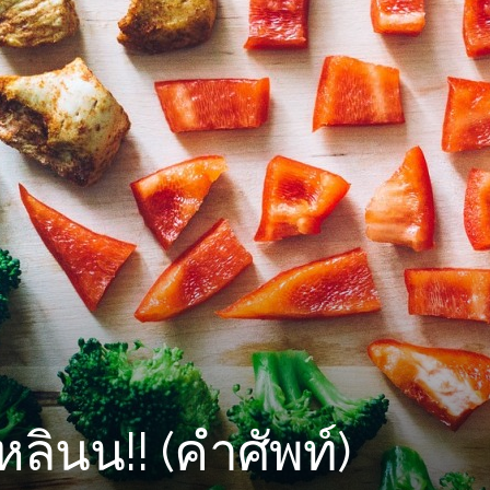
หลินน!! (คำศัพท์)