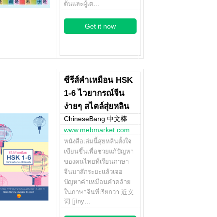
ต้นและผู้เต…
Get it now
ซีรีส์คำเหมือน HSK
1-6 ไวยากรณ์จีน
ง่ายๆ สไตล์สุ่ยหลิน
ChineseBang 中文棒
www.mebmarket.com
หนังสือเล่มนี้สุ่ยหลินตั้งใจ
เขียนขึ้นเพื่อช่วยแก้ปัญหา
ของคนไทยที่เรียนภาษา
จีนมาสักระยะแล้วเจอ
ปัญหาคำเหมือนคำคล้าย
ในภาษาจีนที่เรียกว่า 近义
词 [jìny…