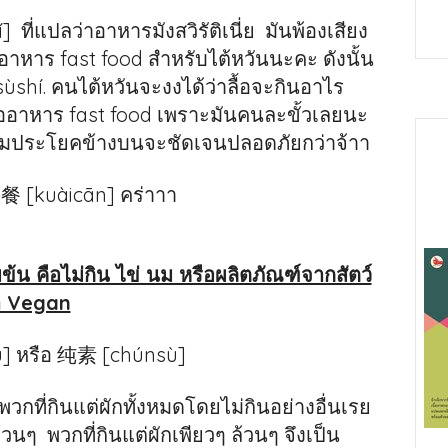
 ที่แปลว่าอาหารมังสวิรัติเนี่ย มันพ้องเสียง
อาหาร fast food สำหรับไต้หวันนะคะ ดังนั้น
sùshí. คนไต้หวันจะงงได้ว่าลื้อจะกินอาไร
รืออาหาร fast food เพราะมันคนละขั้วเลยนะ
ตามประโยคข้างบนจะชัดเจนปลอดภัยกว่าจ้าา
 快餐 [kuàicān] คร่าาา
้มข้น คือไม่กิน ไข่ นม หรือผลิตภัณฑ์จากสัตว์
่า Vegan
ù] หรือ 纯素 [chúnsù]
วกที่กินแต่ผักทั้งหมดโดยไม่กินอย่างอื่นเรย
ล้วนๆ พวกที่กินแต่ผักเพียวๆ ล้วนๆ จึงเป็น