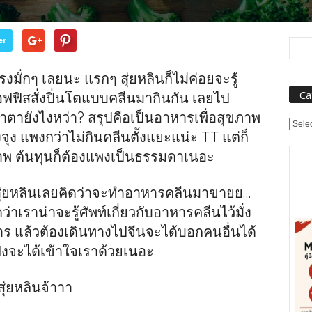
er
มั่กๆ เลยนะ แรกๆ สุ่ยหลินก็ไม่ค่อยจะรู้
Ca
ี่ออฟฟิสสั่งปิ่นโตแบบคลีนมากินกัน เลยไป
าตายังไงหว่า? สรุปคือเป็นอาหารเพื่อสุขภาพ
Categ
จุง แพงกว่าไม่กินคลีนตั้งแยะแน่ะ TT แต่ก็
ภาพ ต้นทุนก็ต้องแพงเป็นธรรมดาเนอะ
สุ่ยหลินเลยคิดว่าจะทำอาหารคลีนมาขายย…
่าเราน่าจะรู้ศัพท์เกี่ยวกับอาหารคลีนไว้มั่ง
หาร แล้วต้องเดินทางไปจีนจะได้บอกคนอื่นได้
ฟังจะได้เข้าใจเราด้วยเนอะ
่ยหลินจ้าาา