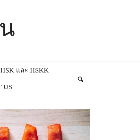
ีน
บ HSK และ HSKK
 US