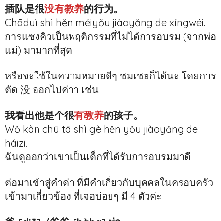
插队是很
没有教养
的行为。
Chāduì shì hěn méiyǒu jiàoyǎng de xíngwéi.
การแซงคิวเป็นพฤติกรรมที่ไม่ได้การอบรม (จากพ่อ
แม่) มามากที่สุด
หรือจะใช้ในความหมายดีๆ ชมเชยก็ได้นะ โดยการ
ตัด 没 ออกไปค่าา เช่น
我看出他是个很
有教养
的孩子。
Wǒ kàn chū tā shì gè hěn yǒu jiàoyǎng de
háizi.
ฉันดูออกว่าเขาเป็นเด็กที่ได้รับการอบรมมาดี
ต่อมาเข้าสู่คำด่า ที่มีคำเกี่ยวกับบุคคลในครอบครัว
เข้ามาเกี่ยวข้อง ที่เจอบ่อยๆ มี 4 ตัวค่ะ