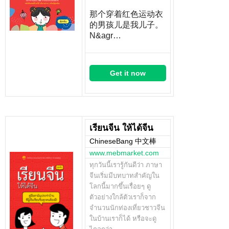
那个穿着红色运动衣
的男孩儿是我儿子。
N&agr…
Get it now
เรียนจีน ให้ได้จีน
ChineseBang 中文棒
www.mebmarket.com
ทุกวันนี้เรารู้กันดีว่า ภาษา
จีนเริ่มมีบทบาทสำคัญใน
โลกนี้มากขึ้นเรื่อยๆ ดู
ตัวอย่างใกล้ตัวเราก็จาก
จำนวนนักท่องเที่ยวชาวจีน
ในบ้านเราก็ได้ หรือจะดู