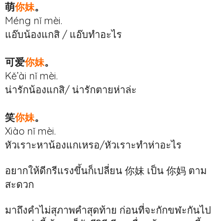
萌
你妹
。
Méng nǐ mèi.
แอ๊บน้องแกสิ / แอ๊บทำอะไร
可爱
你妹
。
Kě’ài nǐ mèi.
น่ารักน้องแกสิ/ น่ารักตายห่าล่ะ
笑
你妹
。
Xiào nǐ mèi.
หัวเราะหาน้องแกเหรอ/หัวเราะทำห่าอะไร
อยากให้ดีกรีแรงขึ้นก็เปลี่ยน 你妹 เป็น 你妈 ตาม
สะดวก
มาถึงคำไม่สุภาพคำสุดท้าย ก่อนที่จะกักขฬะกันไป