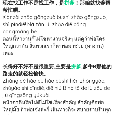
现在找工作不是找工作，是
拼爹
！那咱就找爹帮
帮忙呗。
Xiànzài zhǎo gōngzuò bùshì zhǎo gōngzuò,
shì pīndiē! Nà zán jiù zhǎo diē bāng
bāngmáng bei.
ตอนนี้หางานก็ไม่ใช่หางานจริงๆ แต่ดูว่าพ่อใคร
ใหญ่กว่ากัน งั้นพวกเราก็หาพ่อมาช่วย (หางาน)
เหอะ
长得好不好不是很重要,主要是
拼爹
,爹牛B那他的
路走的就轻松愉快。
Zhǎng dé hǎo bù hǎo bùshì hěn zhòngyào,
zhǔyào shi pīndiē, diē niú B nà tā de lù zǒu de
jiù qīngsōng yúkuài.
หน้าตาดีหรือไม่ดีไม่ใช่เรื่องสำคัญ สำคัญคือพ่อ
ใหญ่มั๊ย ถ้าพ่อเจ๋งล่ะก็ เส้นทางก็จะสบายราบรื่นทุก