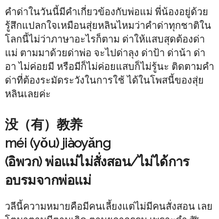
คำด่าในวันนี้มีคำเกี่ยวข้องกับพ่อแม่ พี่น้องอยู่ด้วย
รู้สึกแปลกใจเหมือนสุ่ยหลินไหมว่าคำด่าทุกชาติใน
โลกนี้ไม่ว่าภาษาอะไรก็ตาม ด่าให้แสบสุดต้องด่า
แม่ ตามมาด้วยด่าพ่อ จะไปด่าลุง ด่าป้า ด่าน้า ด่า
อา ไม่ค่อยมี หรือมีก็ไม่ค่อยแสบก็ไม่รู้นะ ติดตามคำ
ด่าที่ต้องระมัดระวังในการใช้ ได้ในโพสนี้ของสุ่ย
หลินเลยค่ะ
没（有）教养
méi (yǒu) jiàoyǎng
(อิพวก) พ่อแม่ไม่สั่งสอน/ไม่ได้การ
อบรมจากพ่อแม่
วลีนี้ความหมายคือมีคนเลี้ยงแต่ไม่มีคนสั่งสอน เลย