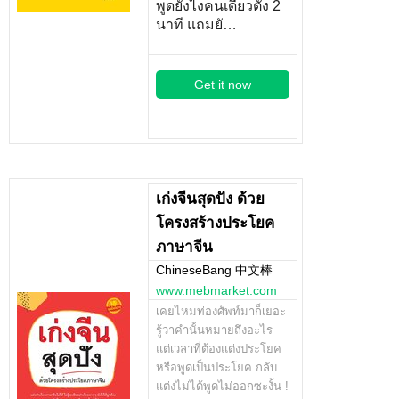
พูดยังไงคนเดียวตั้ง 2
นาที แถมยั…
Get it now
เก่งจีนสุดปัง ด้วย
โครงสร้างประโยค
ภาษาจีน
ChineseBang 中文棒
www.mebmarket.com
เคยไหมท่องศัพท์มาก็เยอะ
รู้ว่าคำนั้นหมายถึงอะไร
แต่เวลาที่ต้องแต่งประโยค
หรือพูดเป็นประโยค กลับ
แต่งไม่ได้พูดไม่ออกซะงั้น !