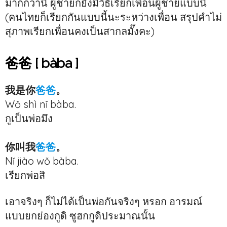
มากกว่านี้ ผู้ชายก็ยังมีวิธีเรียกเพื่อนผู้ชายแบบนี้
(คนไทยก็เรียกกันแบบนี้นะระหว่างเพื่อน สรุปคำไม่
สุภาพเรียกเพื่อนคงเป็นสากลมั๊งคะ)
爸爸 [ bàba ]
我是你
爸爸
。
Wǒ shì nǐ bàba.
กูเป็นพ่อมึง
你叫我
爸爸
。
Nǐ jiào wǒ bàba.
เรียกพ่อสิ
เอาจริงๆ ก็ไม่ได้เป็นพ่อกันจริงๆ หรอก อารมณ์
แบบยกย่องกูดิ ซูฮกกูดิประมาณนั้น