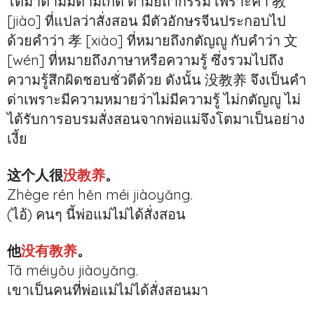
โตมาตามมีตามเกิด ตามยถากรรม เพราะคำ 教
[jiào] ที่แปลว่าสั่งสอน มีตัวอักษรจีนประกอบไป
ด้วยคำว่า 孝 [xiào] ที่หมายถึงกตัญญู กับคำว่า 文
[wén] ที่หมายถึงภาษาหรือความรู้ ซึ่งรวมไปถึง
ความรู้สึกผิดชอบชั่วดีด้วย ดังนั้น 没教养 จึงเป็นคำ
ด่าเพราะมีความหมายว่าไม่มีความรู้ ไม่กตัญญู ไม่
ได้รับการอบรมสั่งสอนจากพ่อแม่จึงโตมาเป็นอย่าง
เงี้ย
这个人很
没教养
。
Zhège rén hěn méi jiàoyǎng.
(ไอ้) คนๆ นี้พ่อแม่ไม่ได้สั่งสอน
他
没有教养
。
Tā méiyǒu jiàoyǎng.
เขาเป็นคนที่พ่อแม่ไม่ได้สั่งสอนมา