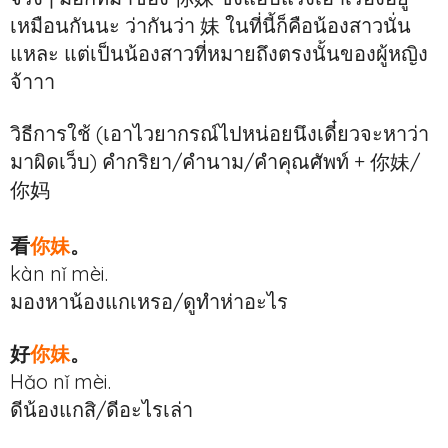
เหมือนกันนะ ว่ากันว่า 妹 ในที่นี้ก็คือน้องสาวนั่น
แหละ แต่เป็นน้องสาวที่หมายถึงตรงนั้นของผู้หญิง
จ้าาา
วิธีการใช้ (เอาไวยากรณ์ไปหน่อยนึงเดี๋ยวจะหาว่า
มาผิดเว็บ) คำกริยา/คำนาม/คำคุณศัพท์ + 你妹/
你妈
看
你妹
。
kàn nǐ mèi.
มองหาน้องแกเหรอ/ดูทำห่าอะไร
好
你妹
。
Hǎo nǐ mèi.
ดีน้องแกสิ/ดีอะไรเล่า