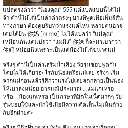
แปลตรงตัวว่า “น้องคุณ” 555 แต่แปลแบบนี้ได้ไม่
จ้า คำนี้ไม่ได้เป็นคำด่าตรงๆ บางทีพูดเพื่อเพิ่มสีสัน
ทางภาษา ต้องดูบริบทว่าแรงแค่ไหน หลายคนอาจ
เคยได้ยิน 你妈 [nǐ mā] ไม่ได้แปลว่า “แม่คุณ”
เหมือนกันแต่แปลว่า “แม่มึง” 你妹 ก็จะมาเบากว่า
你妈 หน่อยนึงเพราะเป็นแค่น้องไม่ได้ขนาดแม่
จริงๆ คำนี้เป็นคำเสริมน้ำเสียง วัยรุ่นชอบพูดกัน
โดยไม่ได้เกี่ยวอะไรกับน้องหรือแม่เลย จริงๆ เริ่ม
จากแม่ก่อนแล้วรู้สึกว่าแรงไปเลยลดกลายเป็นน้อง
ให้เบาลงหน่อย อารมณ์ประมาณ ….แม่แกเหรอ
หรือ ….น้องแกเหรอ เป็นภาษาที่ฮิตในเน็ตมากๆ วัย
รุ่นชอบใช้และมักใช้เมื่อมีความคิดเห็นไม่เห็นด้วย
กับอีกฝ่ายค่ะ
จริงๆ มีอีกที่มาของ 你妹 ซึ่งแอบแรงเอาเรื่องอยู่