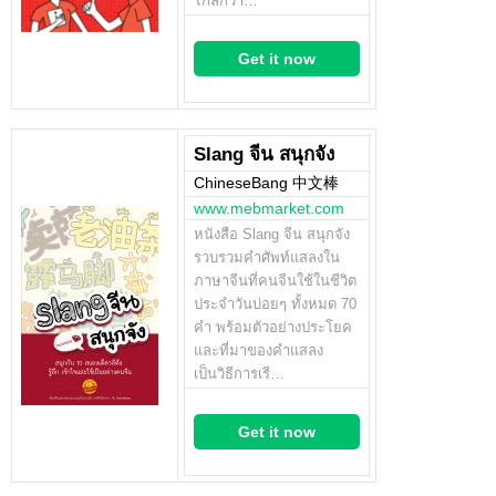
ไกลกว่า…
Get it now
Slang จีน สนุกจัง
ChineseBang 中文棒
www.mebmarket.com
หนังสือ Slang จีน สนุกจัง
รวบรวมคำศัพท์แสลงใน
ภาษาจีนที่คนจีนใช้ในชีวิต
ประจำวันบ่อยๆ ทั้งหมด 70
คำ พร้อมตัวอย่างประโยค
และที่มาของคำแสลง
เป็นวิธีการเรี…
Get it now