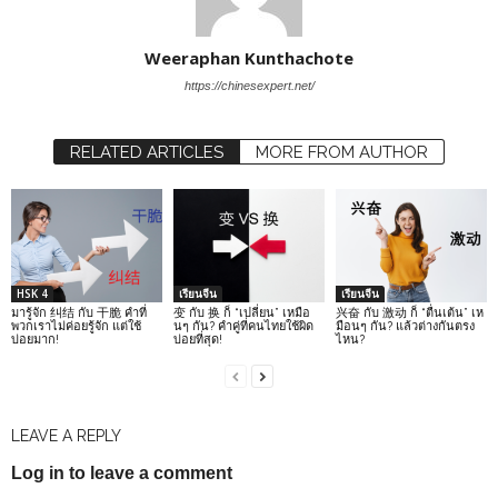
Weeraphan Kunthachote
https://chinesexpert.net/
RELATED ARTICLES
MORE FROM AUTHOR
HSK 4
เรียนจีน
เรียนจีน
มารู้จัก 纠结 กับ 干脆 คำที่
变 กับ 换 ก็ “เปลี่ยน” เหมือ
兴奋 กับ 激动 ก็ “ตื่นเต้น” เห
พวกเราไม่ค่อยรู้จัก แต่ใช้
นๆ กัน? คำคู่ที่คนไทยใช้ผิด
มือนๆ กัน? แล้วต่างกันตรง
บ่อยมาก!
บ่อยที่สุด!
ไหน?
LEAVE A REPLY
Log in to leave a comment