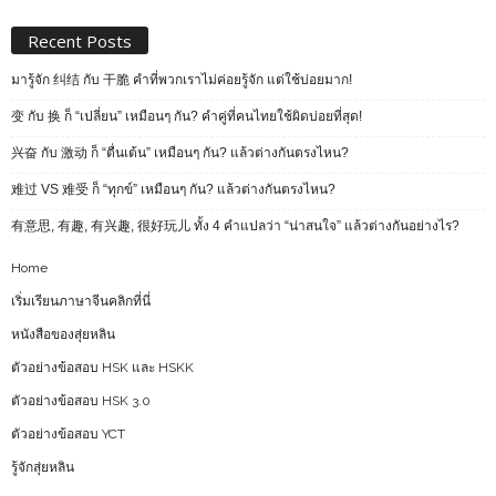
Recent Posts
มารู้จัก 纠结 กับ 干脆 คำที่พวกเราไม่ค่อยรู้จัก แต่ใช้บ่อยมาก!
变 กับ 换 ก็ “เปลี่ยน” เหมือนๆ กัน? คำคู่ที่คนไทยใช้ผิดบ่อยที่สุด!
兴奋 กับ 激动 ก็ “ตื่นเต้น” เหมือนๆ กัน? แล้วต่างกันตรงไหน?
难过 VS 难受 ก็ “ทุกข์” เหมือนๆ กัน? แล้วต่างกันตรงไหน?
有意思, 有趣, 有兴趣, 很好玩儿 ทั้ง 4 คำแปลว่า “น่าสนใจ” แล้วต่างกันอย่างไร?
Home
เริ่มเรียนภาษาจีนคลิกที่นี่
หนังสือของสุ่ยหลิน
ตัวอย่างข้อสอบ HSK และ HSKK
ตัวอย่างข้อสอบ HSK 3.0
ตัวอย่างข้อสอบ YCT
รู้จักสุ่ยหลิน