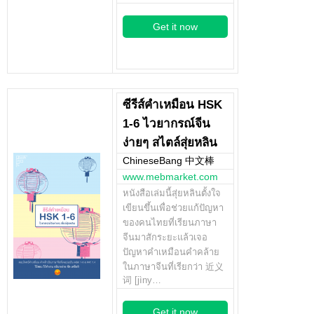
Get it now
ซีรีส์คำเหมือน HSK
1-6 ไวยากรณ์จีน
ง่ายๆ สไตล์สุ่ยหลิน
ChineseBang 中文棒
www.mebmarket.com
หนังสือเล่มนี้สุ่ยหลินตั้งใจ
เขียนขึ้นเพื่อช่วยแก้ปัญหา
ของคนไทยที่เรียนภาษา
จีนมาสักระยะแล้วเจอ
ปัญหาคำเหมือนคำคล้าย
ในภาษาจีนที่เรียกว่า 近义
词 [jìny…
Get it now