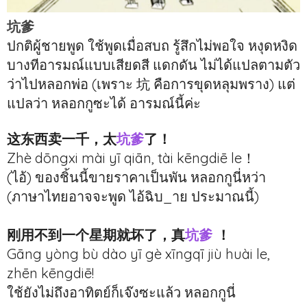
坑爹
ปกติผู้ชายพูด ใช้พูดเมื่อสบถ รู้สึกไม่พอใจ หงุดหงิด
บางทีอารมณ์แบบเสียดสี แดกดัน ไม่ได้แปลตามตัว
ว่าไปหลอกพ่อ (เพราะ 坑 คือการขุดหลุมพราง) แต่
แปลว่า หลอกกูซะได้ อารมณ์นี้ค่ะ
这东西卖一千，太
坑爹
了！
Zhè dōngxi mài yī qiān, tài kēngdiē le！
(ไอ้) ของชิ้นนี้ขายราคาเป็นพัน หลอกกูนี่หว่า
(ภาษาไทยอาจจะพูด ไอ้ฉิบ_าย ประมาณนี้)
刚用不到一个星期就坏了，真
坑爹
！
Gāng yòng bù dào yī gè xīngqī jiù huài le,
zhēn kēngdiē!
ใช้ยังไม่ถึงอาทิตย์ก็เจ๊งซะแล้ว หลอกกูนี่