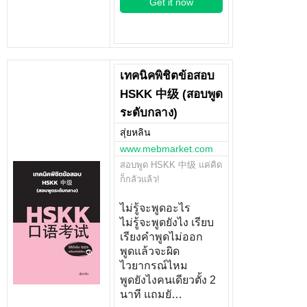
Get it now
เทคนิคพิชิตข้อสอบ
HSKK 中级 (สอบพูด
ระดับกลาง)
สุ่ยหลิน
www.mebmarket.com
สอบพูด HSKK 中级 แค่คิด
ก็กลัวแล้ว!
ไม่รู้จะพูดอะไร
ไม่รู้จะพูดยังไง เรียบ
เรียงคำพูดไม่ออก
พูดแล้วจะผิด
ไวยากรณ์ไหม
พูดยังไงคนเดียวตั้ง 2
นาที แถมยั…