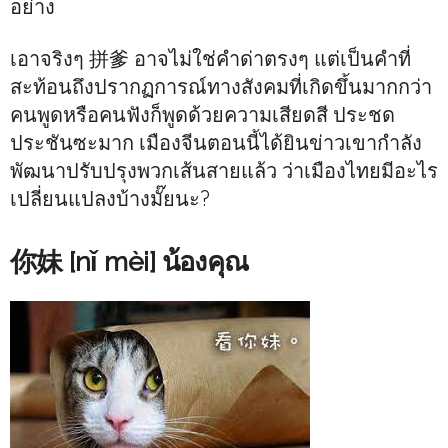
อย่าง
เอาจริงๆ 拼爹 อาจไม่ใช่คำด่าตรงๆ แต่เป็นคำที่
สะท้อนถึงปรากฏการณ์ทางสังคมที่เกิดขึ้นมากกว่า
คนพูดหรือคนฟังก็พูดด้วยความเสียดสี ประชด
ประชันซะมาก เมืองจีนตอนนี้ได้ยินข่าวเขากำลัง
พัฒนาปรับปรุงพวกเส้นสายแล้ว ว่าเมืองไทยมีอะไร
เปลี่ยนแปลงบ้างมั๊ยนะ?
你妹 [nǐ mèi] น้องคุณ