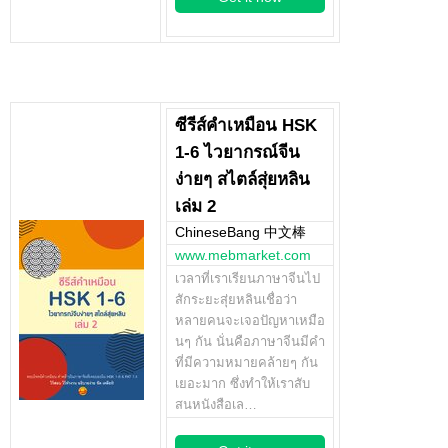
ซีรีส์คำเหมือน HSK
1-6 ไวยากรณ์จีน
ง่ายๆ สไตล์สุ่ยหลิน
เล่ม 2
ChineseBang 中文棒
www.mebmarket.com
เวลาที่เราเรียนภาษาจีนไป
สักระยะสุ่ยหลินเชื่อว่า
หลายคนจะเจอปัญหาเหมือ
นๆ กัน นั่นคือภาษาจีนมีคำ
ที่มีความหมายคล้ายๆ กัน
เยอะมาก ซึ่งทำให้เราสับ
สนหนังสือเล…