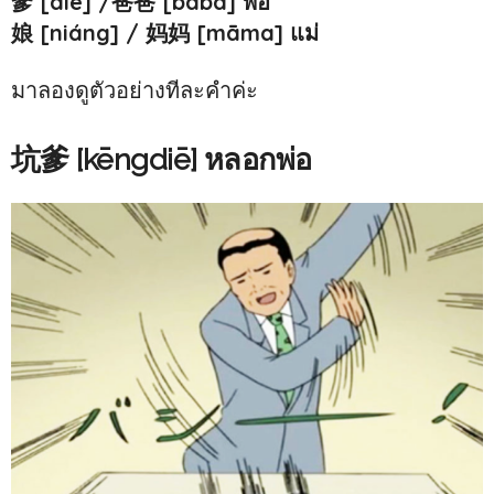
爹 [diē] /爸爸 [bàba] พ่อ
娘 [niáng] / 妈妈 [māma] แม่
มาลองดูตัวอย่างทีละคำค่ะ
坑爹 [kēngdiē] หลอกพ่อ