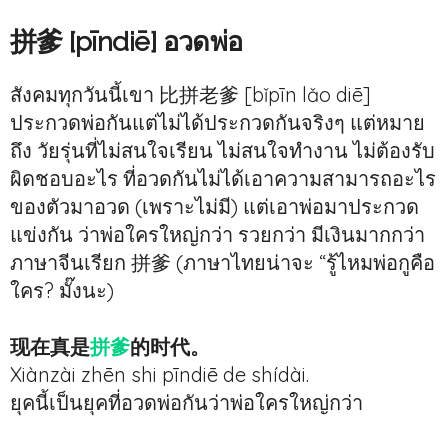
拼爹 [pīndiē] อวดพ่อ
สังคมทุกวันนี้เขา 比拼老爹 [bǐpīn lǎo diē]
ประกวดพ่อกันแต่ไม่ได้ประกวดกันจริงๆ แต่หมาย
ถึง วัยรุ่นที่ไม่สนใจเรียน ไม่สนใจทำงาน ไม่ต้องรับ
ผิดชอบอะไร ที่อวดกันไม่ได้เอาความสามารถอะไร
ของตัวมาอวด (เพราะไม่มี) แต่เอาพ่อมาประกวด
แข่งกัน ว่าพ่อใครใหญ่กว่า รวยกว่า มีเงินมากกว่า
ภาษาจีนเรียก 拼爹 (ภาษาไทยน่าจะ “รู้ไหมพ่อกูคือ
ใคร? มั๊งนะ)
现在真是
拼爹
的时代。
Xiànzài zhēn shi pīndiē de shídài.
ยุคนี้เป็นยุคที่อวดพ่อกันว่าพ่อใครใหญ่กว่า