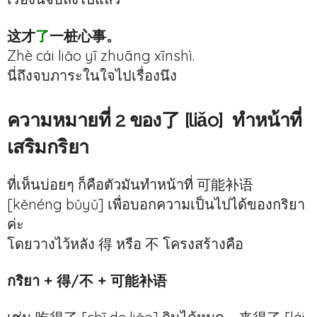
这才
了
一桩心事。
Zhè cái liǎo yī zhuāng xīnshì.
นี่ถึงจบภาระในใจไปเรื่องนึง
ความหมายที่ 2 ของ了
[liǎo]
ทำหน้าที่
เสริมกริยา
ที่เห็นบ่อยๆ ก็คือตัวมันทำหน้าที่ 可能补语
[kěnéng bǔyǔ] เพื่อบอกความเป็นไปได้ของกริยา
ค่ะ
โดยวางไว้หลัง 得 หรือ 不 โครงสร้างคือ
กริยา + 得/不 + 可能补语