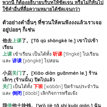
พวกนี้ ก็ต้องอธิบายบริบทให้ชัดเจน หรือไม่ก็หันไป
ใช้คำอื่นที่สื่อความหมายได้ชัดเจนกว่า
ตัวอย่างคำอื่นๆ ที่ชวนให้คนฟังงงแล้วเราเจอ
อยู่บ่อยๆ ก็เช่น
他去
上课
了。[Tā qù shàngkè le.] เขาไปเข้า
เรียน
上课
เข้าเรียน เป็นได้ทั้ง
听课
[tīngkè] ไปเรียน
และ
讲课
[jiǎngkè] ไปสอน
小店
关门
了。[Xiǎo diàn guānmén le.] ร้าน
เล็กๆ (ร้านนั้น) ปิดไปแล้ว
关门
เป็นได้ทั้ง
下班
[xiàbān] ปิดร้านประจำวัน
และ
倒闭
[dǎobì] เลิกกิจการหรือเจ๊ง
我
借
他十块钱。[Wǒ jiè tā shí kuài qián.] ฉัน