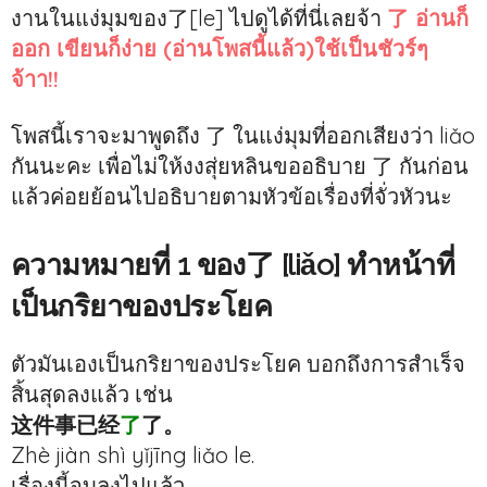
งานในแง่มุมของ了[le] ไปดูได้ที่นี่เลยจ้า
了 อ่านก็
ออก เขียนก็ง่าย (อ่านโพสนี้แล้ว)ใช้เป็นชัวร์ๆ
จ้าา!!
โพสนี้เราจะมาพูดถึง 了 ในแง่มุมที่ออกเสียงว่า liǎo
กันนะคะ เพื่อไม่ให้งงสุ่ยหลินขออธิบาย 了 กันก่อน
แล้วค่อยย้อนไปอธิบายตามหัวข้อเรื่องที่จั่วหัวนะ
ความหมายที่ 1 ของ了 [liǎo] ทำหน้าที่
เป็นกริยาของประโยค
ตัวมันเองเป็นกริยาของประโยค บอกถึงการสำเร็จ
สิ้นสุดลงแล้ว เช่น
这件事已经
了
了。
Zhè jiàn shì yǐjīng liǎo le.
เรื่องนี้จบลงไปแล้ว