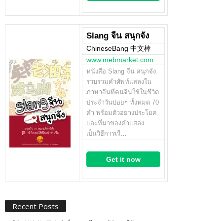
Slang จีน สนุกจัง
ChineseBang 中文棒
www.mebmarket.com
หนังสือ Slang จีน สนุกจัง
รวบรวมคำศัพท์แสลงใน
ภาษาจีนที่คนจีนใช้ในชีวิต
ประจำวันบ่อยๆ ทั้งหมด 70
คำ พร้อมตัวอย่างประโยค
และที่มาของคำแสลง
เป็นวิธีการเรี…
Get it now
Recent Posts