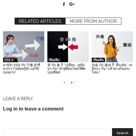
RELATED ARTICLES
MORE FROM AUTHOR
HSK 4
เรียนจีน
เรียนจีน
มารู้จัก 纠结 กับ 干脆 คำที่
变 กับ 换 ก็ “เปลี่ยน” เหมือ
兴奋 กับ 激动 ก็ “ตื่นเต้น” เห
พวกเราไม่ค่อยรู้จัก แต่ใช้
นๆ กัน? คำคู่ที่คนไทยใช้ผิด
มือนๆ กัน? แล้วต่างกันตรง
บ่อยมาก!
บ่อยที่สุด!
ไหน?
LEAVE A REPLY
Log in to leave a comment