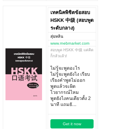
เทคนิคพิชิตข้อสอบ
HSKK 中级 (สอบพูด
ระดับกลาง)
สุ่ยหลิน
www.mebmarket.com
สอบพูด HSKK 中级 แค่คิด
ก็กลัวแล้ว!
ไม่รู้จะพูดอะไร
ไม่รู้จะพูดยังไง เรียบ
เรียงคำพูดไม่ออก
พูดแล้วจะผิด
ไวยากรณ์ไหม
พูดยังไงคนเดียวตั้ง 2
นาที แถมยั…
Get it now