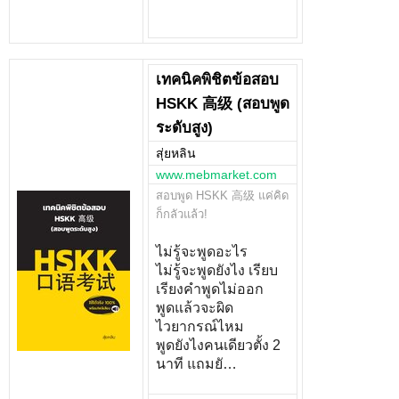
เทคนิคพิชิตข้อสอบ
HSKK 高级 (สอบพูด
ระดับสูง)
สุ่ยหลิน
www.mebmarket.com
สอบพูด HSKK 高级 แค่คิด
ก็กลัวแล้ว!
ไม่รู้จะพูดอะไร
ไม่รู้จะพูดยังไง เรียบ
เรียงคำพูดไม่ออก
พูดแล้วจะผิด
ไวยากรณ์ไหม
พูดยังไงคนเดียวตั้ง 2
นาที แถมยั…