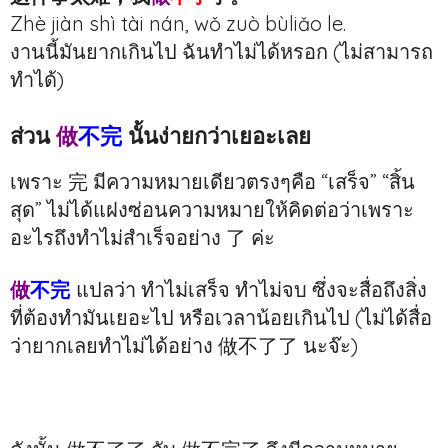
Zhè jiàn shì tài nán, wǒ zuò bùliǎo le.
งานนี้มันยากเกินไป ฉันทำไม่ได้หรอก (ไม่สามารถ
ทำได้)
ส่วน
做
不完
นั้นง่ายกว่าเยอะเลย
เพราะ 完 มีความหมายเดียวตรงๆคือ “เสร็จ” “สิ้น
สุด” ไม่ได้แฝงซ่อนความหมายให้คิดต่อว่าเพราะ
อะไรถึงทำไม่สำเร็จอย่าง 了 ค่ะ
做
不完
แปลว่า ทำไม่เสร็จ ทำไม่จบ ซึ่งจะสื่อถึงสิ่ง
ที่ต้องทำมันเยอะไป หรือเวลาน้อยเกินไป (ไม่ได้สื่อ
ว่ายากเลยทำไม่ได้อย่าง 做不了了 นะจ๊ะ)