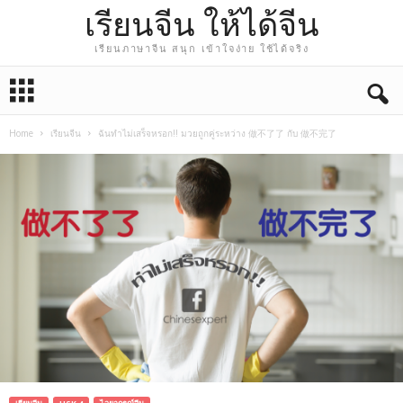
เรียนจีน ให้ได้จีน
เรียนภาษาจีน สนุก เข้าใจง่าย ใช้ได้จริง
Home
เรียนจีน
ฉันทำไม่เสร็จหรอก!! มวยถูกคู่ระหว่าง 做不了了 กับ 做不完了