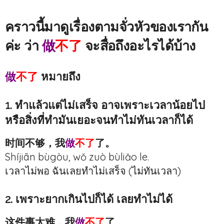
คราวนี้มาดูเรื่องตามจั่วหัวของเรากัน
ค่ะ ว่า
做
不了
จะสื่อถึงอะไรได้บ้าง
做
不了
หมายถึง
1. ทำแล้วแต่ไม่เสร็จ อาจเพราะเวลาน้อยไป
หรือสิ่งที่ทำมันเยอะจนทำไม่ทันเวลาก็ได้
时间不够，我
做
不了
了。
Shíjiān bùgòu, wǒ zuò bùliǎo le.
เวลาไม่พอ ฉันเลยทำไม่เสร็จ (ไม่ทันเวลา)
2. เพราะยากเกินไปก็ได้ เลยทำไม่ได้
这件事太难，我
做
不了
了。