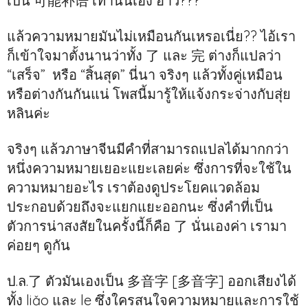
เป็น 可能补语 เท่านั้นเอง อ่าว???
แล้วความหมายมันไม่เหมือนกันเหรอเนี่ย?? ไอ้เรา
ก็เข้าใจมาตั้งนานว่าทั้ง 了 และ 完 ต่างก็แปลว่า
“เสร็จ” หรือ “สิ้นสุด” นี่นา จริงๆ แล้วทั้งคู่เหมือน
หรือต่างกันกันแน่ โพสนี้มารู้ให้แจ้งกระจ่างกับสุ่ย
หลินค่ะ
จริงๆ แล้วภาษาจีนมีคำที่สามารถแปลได้มากกว่า
หนึ่งความหมายเยอะแยะเลยค่ะ ซึ่งการที่จะใช้ใน
ความหมายอะไร เราต้องดูประโยคแวดล้อม
ประกอบด้วยถึงจะแยกแยะออกนะ ซึ่งคำที่เป็น
ตัวการน่าสงสัยในครั้งนี้ก็คือ 了 นั่นเองค่า เรามา
ค่อยๆ ดูกัน
ป.ล.了 ตัวมันเองเป็น 多音字 [多音字] ออกเสียงได้
ทั้ง liǎo และ le ซึ่งใครสนใจความหมายและการใช้