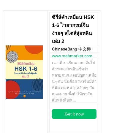
ซีรีส์คำเหมือน HSK
1-6 ไวยากรณ์จีน
ง่ายๆ สไตล์สุ่ยหลิน
เล่ม 2
ChineseBang 中文棒
www.mebmarket.com
เวลาที่เราเรียนภาษาจีนไป
สักระยะสุ่ยหลินเชื่อว่า
หลายคนจะเจอปัญหาเหมือ
นๆ กัน นั่นคือภาษาจีนมีคำ
ที่มีความหมายคล้ายๆ กัน
เยอะมาก ซึ่งทำให้เราสับ
สนหนังสือเล…
Get it now