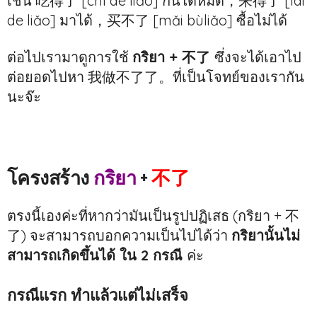
เช่น 吃得了 [chī de liǎo] กินได้หมด，来得了 [lái
de liǎo] มาได้，买不了 [mǎi bùliǎo] ซื้อไม่ได้
ต่อไปเรามาดูการใช้
กริยา + 不了
ซึ่งจะได้เอาไป
ต่อยอดไปหา 我做不了了。ที่เป็นโจทย์ของเรากัน
นะจ๊ะ
โครงสร้าง
กริยา
+
不了
ตรงนี้เองค่ะที่หากว่ามันเป็นรูปปฏิเสธ (กริยา + 不
了) จะสามารถบอกความเป็นไปได้ว่า
กริยานั้นไม่
สามารถเกิดขึ้นได้ ใน 2 กรณี
ค่ะ
กรณีแรก ทำแล้วแต่ไม่เสร็จ