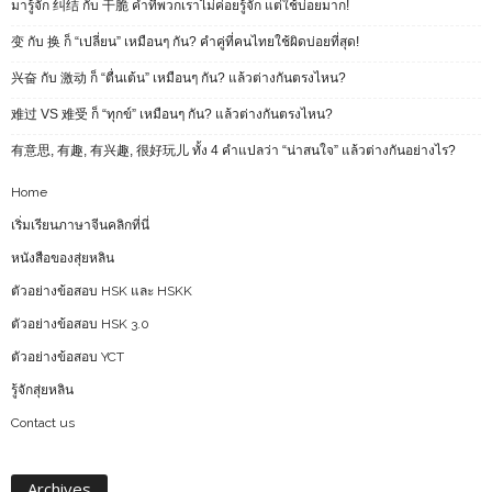
มารู้จัก 纠结 กับ 干脆 คำที่พวกเราไม่ค่อยรู้จัก แต่ใช้บ่อยมาก!
变 กับ 换 ก็ “เปลี่ยน” เหมือนๆ กัน? คำคู่ที่คนไทยใช้ผิดบ่อยที่สุด!
兴奋 กับ 激动 ก็ “ตื่นเต้น” เหมือนๆ กัน? แล้วต่างกันตรงไหน?
难过 VS 难受 ก็ “ทุกข์” เหมือนๆ กัน? แล้วต่างกันตรงไหน?
有意思, 有趣, 有兴趣, 很好玩儿 ทั้ง 4 คำแปลว่า “น่าสนใจ” แล้วต่างกันอย่างไร?
Home
เริ่มเรียนภาษาจีนคลิกที่นี่
หนังสือของสุ่ยหลิน
ตัวอย่างข้อสอบ HSK และ HSKK
ตัวอย่างข้อสอบ HSK 3.0
ตัวอย่างข้อสอบ YCT
รู้จักสุ่ยหลิน
Contact us
Archives
Archives