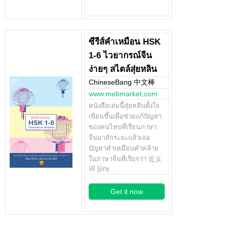
ซีรีส์คำเหมือน HSK
1-6 ไวยากรณ์จีน
ง่ายๆ สไตล์สุ่ยหลิน
ChineseBang 中文棒
www.mebmarket.com
หนังสือเล่มนี้สุ่ยหลินตั้งใจ
เขียนขึ้นเพื่อช่วยแก้ปัญหา
ของคนไทยที่เรียนภาษา
จีนมาสักระยะแล้วเจอ
ปัญหาคำเหมือนคำคล้าย
ในภาษาจีนที่เรียกว่า 近义
词 [jìny…
Get it now