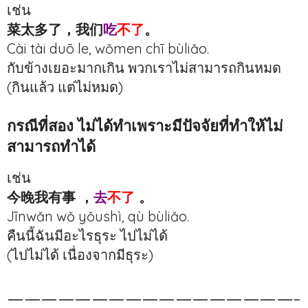
เช่น
菜太多了，我们
吃
不了
。
Cài tài duō le, wǒmen chī bùliǎo.
กับข้างเยอะมากเกิน พวกเราไม่สามารถกินหมด
(กินแล้ว แต่ไม่หมด)
กรณีที่สอง ไม่ได้ทำเพราะมีปัจจัยที่ทำให้ไม่
สามารถทำได้
เช่น
今晚我有事 ，
去
不了
。
Jīnwǎn wǒ yǒushì, qù bùliǎo.
คืนนี้ฉันมีอะไรธุระ ไปไม่ได้
(ไปไม่ได้ เนื่องจากมีธุระ)
—————————————————-