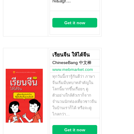
N&agr…
Get it now
เรียนจีน ให้ได้จีน
ChineseBang 中文棒
www.mebmarket.com
ทุกวันนี้เรารู้กันดีว่า ภาษา
จีนเริ่มมีบทบาทสำคัญใน
โลกนี้มากขึ้นเรื่อยๆ ดู
ตัวอย่างใกล้ตัวเราก็จาก
จำนวนนักท่องเที่ยวชาวจีน
ในบ้านเราก็ได้ หรือจะดู
ไกลกว่า…
Get it now