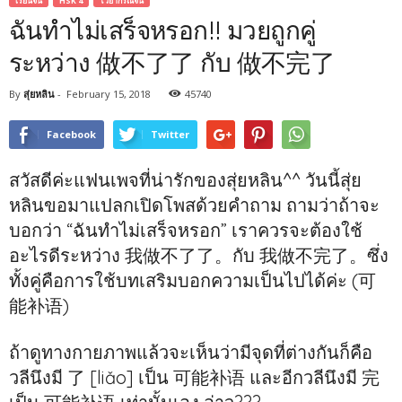
เรียนจีน
HSK 4
ไวยากรณ์จีน
ฉันทำไม่เสร็จหรอก!! มวยถูกคู่
ระหว่าง 做不了了 กับ 做不完了
By
สุ่ยหลิน
-
February 15, 2018
45740
Facebook
Twitter
สวัสดีค่ะแฟนเพจที่น่ารักของสุ่ยหลิน^^ วันนี้สุ่ย
หลินขอมาแปลกเปิดโพสด้วยคำถาม ถามว่าถ้าจะ
บอกว่า “ฉันทำไม่เสร็จหรอก” เราควรจะต้องใช้
อะไรดีระหว่าง 我做不了了。กับ 我做不完了。ซึ่ง
ทั้งคู่คือการใช้บทเสริมบอกความเป็นไปได้ค่ะ (可
能补语)
ถ้าดูทางกายภาพแล้วจะเห็นว่ามีจุดที่ต่างกันก็คือ
วลีนึงมี 了 [liǎo] เป็น 可能补语 และอีกวลีนึงมี 完