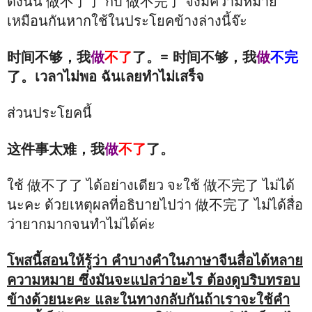
ดังนั้น 做不了了 กับ 做不完了 จึงมีความหมาย
เหมือนกันหากใช้ในประโยคข้างล่างนี้จ๊ะ
时间不够，我
做
不了
了。= 时间不够，我
做
不完
了。เวลาไม่พอ ฉันเลยทำไม่เสร็จ
ส่วนประโยคนี้
这件事太难，我
做
不了
了。
ใช้ 做不了了 ได้อย่างเดียว จะใช้ 做不完了 ไม่ได้
นะคะ ด้วยเหตุผลที่อธิบายไปว่า 做不完了 ไม่ได้สื่อ
ว่ายากมากจนทำไม่ได้ค่ะ
โพสนี้สอนให้รู้ว่า คำบางคำในภาษาจีนสื่อได้หลาย
ความหมาย ซึ่งมันจะแปลว่าอะไร ต้องดูบริบทรอบ
ข้างด้วยนะคะ และในทางกลับกันถ้าเราจะใช้คำ