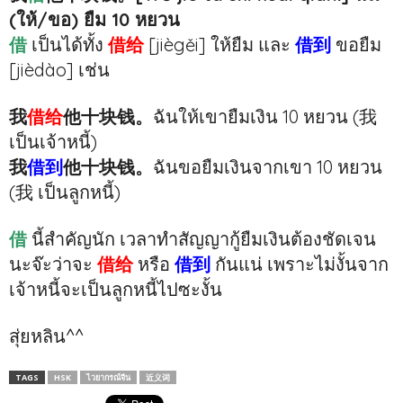
(ให้/ขอ) ยืม 10 หยวน
借
เป็นได้ทั้ง
借给
[jiègěi] ให้ยืม และ
借到
ขอยืม
[jièdào] เช่น
我
借给
他十块钱。
ฉันให้เขายืมเงิน 10 หยวน (我
เป็นเจ้าหนี้)
我
借到
他十块钱。
ฉันขอยืมเงินจากเขา 10 หยวน
(我 เป็นลูกหนี้)
借
นี้สำคัญนัก เวลาทำสัญญากู้ยืมเงินต้องชัดเจน
นะจ๊ะว่าจะ
借给
หรือ
借到
กันแน่ เพราะไม่งั้นจาก
เจ้าหนี้จะเป็นลูกหนี้ไปซะงั้น
สุ่ยหลิน^^
TAGS
HSK
ไวยากรณ์จีน
近义词