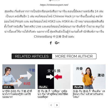
https://chinesexpert.net/
สุ่ยหลิน เริ่มต้นจากการเป็นนักเขียนหนังสือภาษาจีน ตอนนี้มีผลงานหนังสือ 14 เล่ม
เป็นบก.หนังสืออีก 1 เล่ม คอร์สออนไลน์ Chinese Hack (ภาษาจีนเบื้องต้น) คอร์ส
ออนไลน์ Pinyin และ คอร์สออนไลน์ HSK3 และ HSK4 ค่ะ เป้าหมายของสุ่ยหลินคือ
ตั้งใจทำหนังสือ โพส คลิป Live และคอร์สออนไลน์สอนภาษาจีนที่เข้าใจง่าย สนุกไม่
น่าเบื่อแต่ใช้งานได้จริงค่ะ นอกจากนี้ สุ่ยหลินยังเป็นผู้ร่วมก่อตั้งสำนักพิมพ์ภาษาจีน
ChineseBang 中文棒 อีกด้วยค่ะ
RELATED ARTICLES
MORE FROM AUTHOR
HSK 4
เรียนจีน
เรียนจีน
มารู้จัก 纠结 กับ 干脆 คำที่
变 กับ 换 ก็ “เปลี่ยน” เหมือ
兴奋 กับ 激动 ก็ “ตื่นเต้น” เห
พวกเราไม่ค่อยรู้จัก แต่ใช้
นๆ กัน? คำคู่ที่คนไทยใช้ผิด
มือนๆ กัน? แล้วต่างกันตรง
บ่อยมาก!
บ่อยที่สุด!
ไหน?