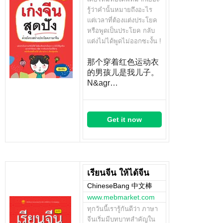
รู้ว่าคำนั้นหมายถึงอะไร
แต่เวลาที่ต้องแต่งประโยค
หรือพูดเป็นประโยค กลับ
แต่งไม่ได้พูดไม่ออกซะงั้น !
那个穿着红色运动衣
的男孩儿是我儿子。
N&agr…
Get it now
เรียนจีน ให้ได้จีน
ChineseBang 中文棒
www.mebmarket.com
ทุกวันนี้เรารู้กันดีว่า ภาษา
จีนเริ่มมีบทบาทสำคัญใน