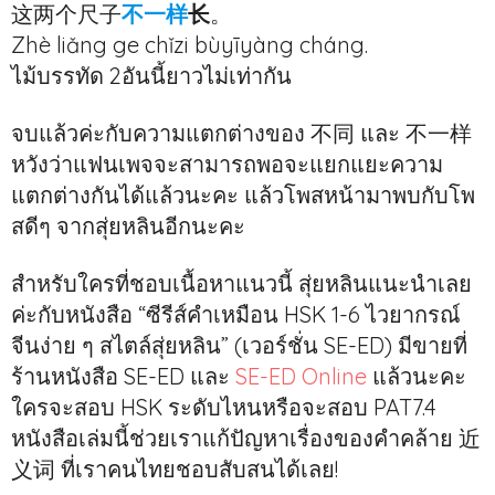
这两个尺子
不一样
长
。
Zhè liǎng ge chǐzi bùyīyàng cháng.
ไม้บรรทัด 2อันนี้ยาวไม่เท่ากัน
จบแล้วค่ะกับความแตกต่างของ 不同 และ 不一样
หวังว่าแฟนเพจจะสามารถพอจะแยกแยะความ
แตกต่างกันได้แล้วนะคะ แล้วโพสหน้ามาพบกับโพ
สดีๆ จากสุ่ยหลินอีกนะคะ
สำหรับใครที่ชอบเนื้อหาแนวนี้ สุ่ยหลินแนะนำเลย
ค่ะกับหนังสือ “ซีรีส์คำเหมือน HSK 1-6 ไวยากรณ์
จีนง่าย ๆ สไตล์สุ่ยหลิน” (เวอร์ชั่น SE-ED) มีขายที่
ร้านหนังสือ SE-ED และ
SE-ED Online
แล้วนะคะ
ใครจะสอบ HSK ระดับไหนหรือจะสอบ PAT7.4
หนังสือเล่มนี้ช่วยเราแก้ปัญหาเรื่องของคำคล้าย 近
义词 ที่เราคนไทยชอบสับสนได้เลย!