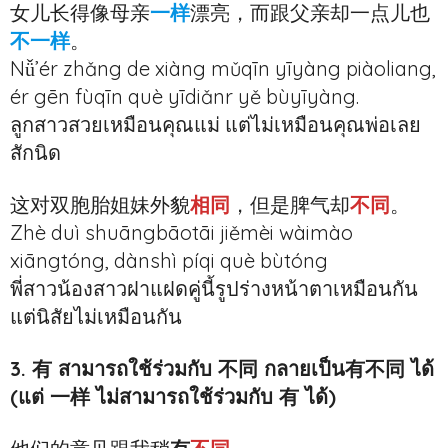
女儿长得像母亲
一样
漂亮，而跟父亲却一点儿也
不一样
。
Nǚ’ér zhǎng de xiàng mǔqīn yīyàng piàoliang,
ér gēn fùqīn què yīdiǎnr yě bùyīyàng.
ลูกสาวสวยเหมือนคุณแม่ แต่ไม่เหมือนคุณพ่อเลย
สักนิด
这对双胞胎姐妹外貌
相同
，但是脾气却
不同
。
Zhè duì shuāngbāotāi jiěmèi wàimào
xiāngtóng, dànshì píqi què bùtóng
พี่สาวน้องสาวฝาแฝดคู่นี้รูปร่างหน้าตาเหมือนกัน
แต่นิสัยไม่เหมือนกัน
3. 有 สามารถใช้ร่วมกับ 不同 กลายเป็น有不同 ได้
(แต่ 一样 ไม่สามารถใช้ร่วมกับ 有 ได้)