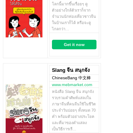
โลกนี้มากขึ้นเรื่อยๆ ดู
ตัวอย่างใกล้ตัวเราก็จาก
จำนวนนักท่องเที่ยวชาวจีน
ในบ้านเราก็ได้ หรือจะดู
ไกลกว่า…
Get it now
Slang จีน สนุกจัง
ChineseBang 中文棒
www.mebmarket.com
หนังสือ Slang จีน สนุกจัง
รวบรวมคำศัพท์แสลงใน
ภาษาจีนที่คนจีนใช้ในชีวิต
ประจำวันบ่อยๆ ทั้งหมด 70
คำ พร้อมตัวอย่างประโยค
และที่มาของคำแสลง
เป็นวิธีการเรี…