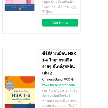
ปัญหาคำเหมือนคำคล้าย
ในภาษาจีนที่เรียกว่า 近义
词 [jìny…
Get it now
ซีรีส์คำเหมือน HSK
1-6 ไวยากรณ์จีน
ง่ายๆ สไตล์สุ่ยหลิน
เล่ม 2
ChineseBang 中文棒
www.mebmarket.com
เวลาที่เราเรียนภาษาจีนไป
สักระยะสุ่ยหลินเชื่อว่า
หลายคนจะเจอปัญหาเหมือ
นๆ กัน นั่นคือภาษาจีนมีคำ