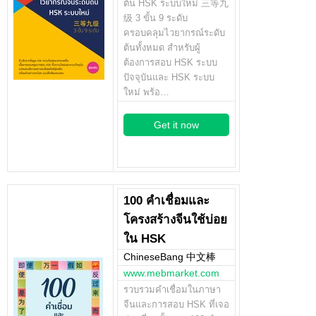
ต้น HSK ระบบใหม่ 三等九
级 3 ขั้น 9 ระดับ
ครอบคลุมไวยากรณ์ระดับ
ต้นทั้งหมด สำหรับผู้
ต้องการสอบ HSK ระบบ
ปัจจุบันและ HSK ระบบ
ใหม่ พร้อ…
Get it now
100 คำเชื่อมและ
โครงสร้างจีนใช้บ่อย
ใน HSK
ChineseBang 中文棒
www.mebmarket.com
รวบรวมคำเชื่อมในภาษา
จีนและการสอบ HSK ที่เจอ