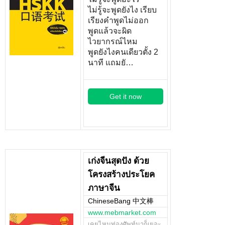
ไม่รู้จะพูดยังไง เรียบ
เรียงคำพูดไม่ออก
พูดแล้วจะผิด
ไวยากรณ์ไหม
พูดยังไงคนเดียวตั้ง 2
นาที แถมยั…
Get it now
เก่งจีนสุดปัง ด้วย
โครงสร้างประโยค
ภาษาจีน
ChineseBang 中文棒
www.mebmarket.com
เคยไหมท่องศัพท์มาก็เยอะ