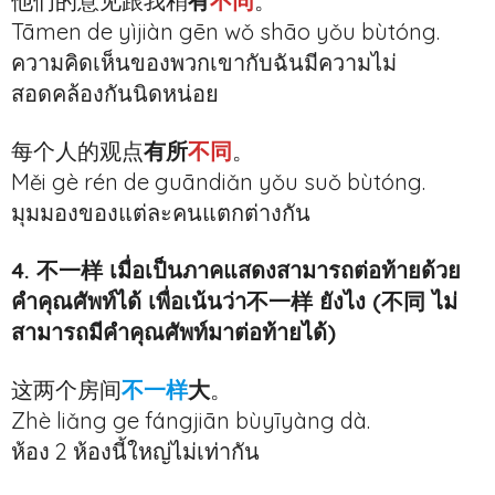
他们的意见跟我稍
有
不同
。
Tāmen de yìjiàn gēn wǒ shāo yǒu bùtóng.
ความคิดเห็นของพวกเขากับฉันมีความไม่
สอดคล้องกันนิดหน่อย
每个人的观点
有所
不同
。
Měi gè rén de guāndiǎn yǒu suǒ bùtóng.
มุมมองของแต่ละคนแตกต่างกัน
4. 不一样 เมื่อเป็นภาคแสดงสามารถต่อท้ายด้วย
คำคุณศัพท์ได้ เพื่อเน้นว่า不一样 ยังไง (不同 ไม่
สามารถมีคำคุณศัพท์มาต่อท้ายได้)
这两个房间
不一样
大
。
Zhè liǎng ge fángjiān bùyīyàng dà.
ห้อง 2 ห้องนี้ใหญ่ไม่เท่ากัน