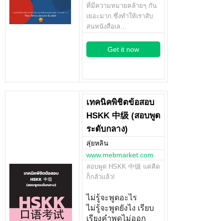
ที่มีความหมายคล้ายๆ กัน
เยอะมาก ซึ่งทำให้เราสับ
สนหนังสือเล…
Get it now
เทคนิคพิชิตข้อสอบ
HSKK 中级 (สอบพูด
ระดับกลาง)
สุ่ยหลิน
www.mebmarket.com
สอบพูด HSKK 中级 แค่คิด
ก็กลัวแล้ว!
ไม่รู้จะพูดอะไร
ไม่รู้จะพูดยังไง เรียบ
เรียงคำพูดไม่ออก