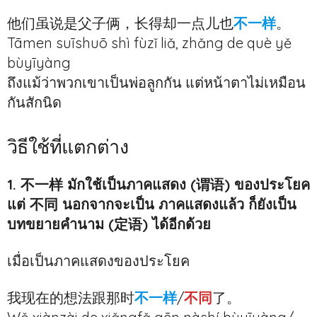
他们虽说是父子俩，长得却一点儿也
不一样
。
Tāmen suīshuō shì fùzǐ liǎ, zhǎng de què yě
bùyīyàng
ถึงแม้ว่าพวกเขาเป็นพ่อลูกกัน แต่หน้าตาไม่เหมือน
กันสักนิด
วิธีใช้ที่แตกต่าง
1. 不一样 มักใช้เป็นภาคแสดง (谓语) ของประโยค
แต่ 不同 นอกจากจะเป็น ภาคแสดงแล้ว ก็ยังเป็น
บทขยายคำนาม (定语) ได้อีกด้วย
เมื่อเป็นภาคแสดงของประโยค
我现在的想法跟那时
不一样
/
不同
了。