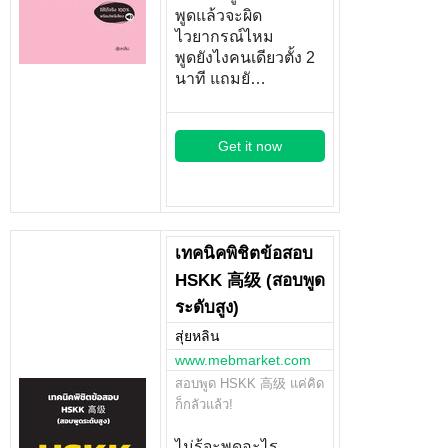
พูดแล้วจะผิด
ไวยากรณ์ไหม
พูดยังไงคนเดียวตั้ง 2
นาที แถมยั…
Get it now
เทคนิคพิชิตข้อสอบ
HSKK 高级 (สอบพูด
ระดับสูง)
สุ่ยหลิน
www.mebmarket.com
สอบพูด HSKK 高级 แค่คิด
ก็กลัวแล้ว!
ไม่รู้จะพูดอะไร