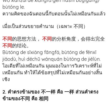
Wǒ xiànzài de xiǎngfǎ gēn nàshí bùyīyàng/
bùtóng le.
ความคิดของฉันตอนนี้กับตอนนั้นไม่เหมือนกันแล้ว
เมื่อเป็นส่วนขยายคำนาม（เฉพาะ 不同）
不同
的思想方法，
不同
的分析角度，会得出完全
不同
的结论。
Bùtóng de sīxiǎng fāngfǎ, bùtóng de fēnxī
jiǎodù, huì déchū wánquán bùtóng de jiélùn.
ไอเดียที่ไม่เหมือนกัน มุมมองในการวิเคราะห์ที่ไม่
เหมือนกัน ทำให้ได้ข้อสรุปที่ไม่เหมือนกันอย่างสิ้น
เชิง
2. คำตรงข้ามของ 不一样 คือ 一样 ส่วนคำตรง
ข้ามของ不同 คือ 相同