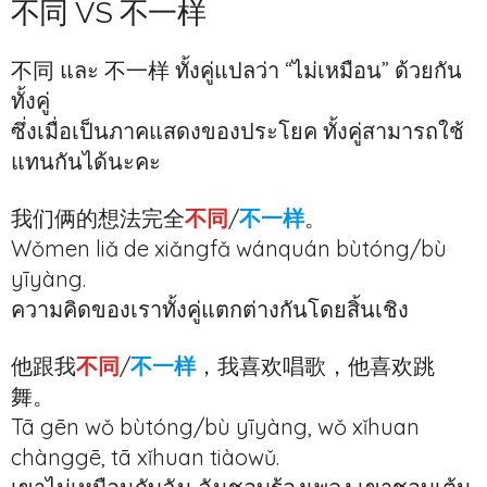
不同 VS 不一样
不同 และ 不一样 ทั้งคู่แปลว่า “ไม่เหมือน” ด้วยกัน
ทั้งคู่
ซึ่งเมื่อเป็นภาคแสดงของประโยค ทั้งคู่สามารถใช้
แทนกันได้นะคะ
我们俩的想法完全
不同
/
不一样
。
Wǒmen liǎ de xiǎngfǎ wánquán bùtóng/bù
yīyàng.
ความคิดของเราทั้งคู่แตกต่างกันโดยสิ้นเชิง
他跟我
不同
/
不一样
，我喜欢唱歌，他喜欢跳
舞。
Tā gēn wǒ bùtóng/bù yīyàng, wǒ xǐhuan
chànggē, tā xǐhuan tiàowǔ.