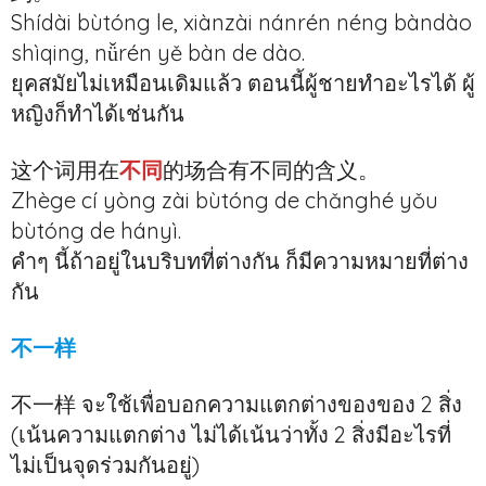
Shídài bùtóng le, xiànzài nánrén néng bàndào
shìqing, nǚrén yě bàn de dào.
ยุคสมัยไม่เหมือนเดิมแล้ว ตอนนี้ผู้ชายทำอะไรได้ ผู้
หญิงก็ทำได้เช่นกัน
这个词用在
不同
的场合有不同的含义。
Zhège cí yòng zài bùtóng de chǎnghé yǒu
bùtóng de hányì.
คำๆ นี้ถ้าอยู่ในบริบทที่ต่างกัน ก็มีความหมายที่ต่าง
กัน
不一样
不一样 จะใช้เพื่อบอกความแตกต่างของของ 2 สิ่ง
(เน้นความแตกต่าง ไม่ได้เน้นว่าทั้ง 2 สิ่งมีอะไรที่
ไม่เป็นจุดร่วมกันอยู่)