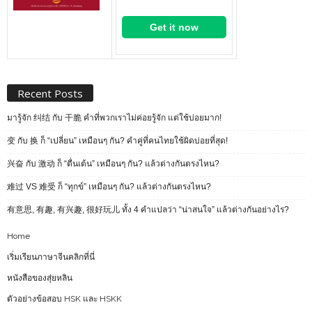
Get it now
Recent Posts
มารู้จัก 纠结 กับ 干脆 คำที่พวกเราไม่ค่อยรู้จัก แต่ใช้บ่อยมาก!
变 กับ 换 ก็ “เปลี่ยน” เหมือนๆ กัน? คำคู่ที่คนไทยใช้ผิดบ่อยที่สุด!
兴奋 กับ 激动 ก็ “ตื่นเต้น” เหมือนๆ กัน? แล้วต่างกันตรงไหน?
难过 VS 难受 ก็ “ทุกข์” เหมือนๆ กัน? แล้วต่างกันตรงไหน?
有意思, 有趣, 有兴趣, 很好玩儿 ทั้ง 4 คำแปลว่า “น่าสนใจ” แล้วต่างกันอย่างไร?
Home
เริ่มเรียนภาษาจีนคลิกที่นี่
หนังสือของสุ่ยหลิน
ตัวอย่างข้อสอบ HSK และ HSKK