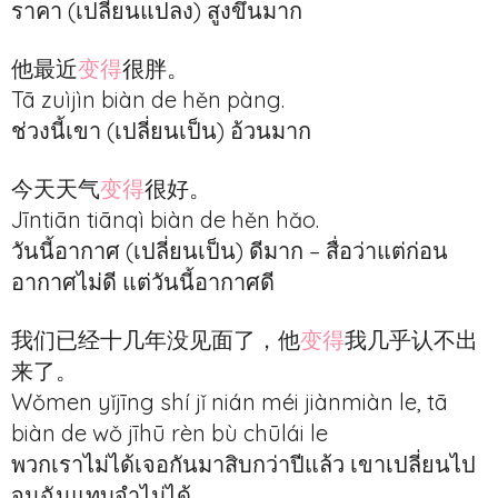
ราคา (เปลี่ยนแปลง) สูงขึ้นมาก
他最近
变得
很胖。
Tā zuìjìn biàn de hěn pàng.
ช่วงนี้เขา (เปลี่ยนเป็น) อ้วนมาก
今天天气
变得
很好。
Jīntiān tiānqì biàn de hěn hǎo.
วันนี้อากาศ (เปลี่ยนเป็น) ดีมาก – สื่อว่าแต่ก่อน
อากาศไม่ดี แต่วันนี้อากาศดี
我们已经十几年没见面了，他
变得
我几乎认不出
来了。
Wǒmen yǐjīng shí jǐ nián méi jiànmiàn le, tā
biàn de wǒ jīhū rèn bù chūlái le
พวกเราไม่ได้เจอกันมาสิบกว่าปีแล้ว เขาเปลี่ยนไป
จนฉันแทบจำไม่ได้