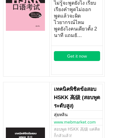
ไม่รู้จะพูดยังไง เรียบ
เรียงคำพูดไม่ออก
พูดแล้วจะผิด
ไวยากรณ์ไหม
พูดยังไงคนเดียวตั้ง 2
นาที แถมยั…
Get it now
เทคนิคพิชิตข้อสอบ
HSKK 高级 (สอบพูด
ระดับสูง)
สุ่ยหลิน
www.mebmarket.com
สอบพูด HSKK 高级 แค่คิด
ก็กลัวแล้ว!