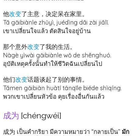
他
改变
了主意，决定呆在家里。
Tā gǎibiànle zhǔyì, juédìng dāi zài jiālǐ.
เขาเปลี่ยนใจแล้ว ตัดสินใจอยู่บ้าน
那个意外
改变
了我的生活。
Nàgè yìwài gǎibiànle wǒ de shēnghuó.
อุบัติเหตุครั้งนั้นทำให้ชีวิตฉันเปลี่ยนไป
他们
改变
话题谈起了别的事情。
Tāmen gǎibiàn huàtí tánqǐle biéde shìqíng.
พวกเขาเปลี่ยนหัวข้อ คุยเรื่องอื่นกันแล้ว
成为
[chéngwéi]
成为 เป็นคำกริยา มีความหมายว่า “กลายเป็น”
มัก