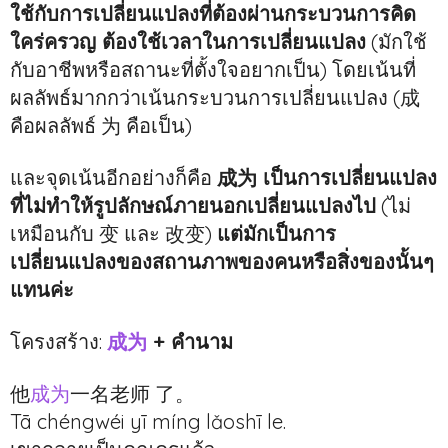
ใช้กับการเปลี่ยนแปลงที่ต้องผ่านกระบวนการคิด
ใคร่ครวญ ต้องใช้เวลาในการเปลี่ยนแปลง
(มักใช้
กับอาชีพหรือสถานะที่ตั้งใจอยากเป็น) โดยเน้นที่
ผลลัพธ์มากกว่าเน้นกระบวนการเปลี่ยนแปลง (成
คือผลลัพธ์ 为 คือเป็น)
และจุดเน้นอีกอย่างก็คือ
成为 เป็นการเปลี่ยนแปลง
ที่ไม่ทำให้รูปลักษณ์ภายนอกเปลี่ยนแปลงไป
(ไม่
เหมือนกับ 变 และ 改变)
แต่มักเป็นการ
เปลี่ยนแปลงของสถานภาพของคนหรือสิ่งของนั้นๆ
แทนค่ะ
โครงสร้าง:
成为
+ คำนาม
他
成为
一名老师 了。
Tā chéngwéi yī míng lǎoshī le.