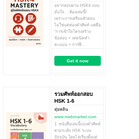
อยากสอบผ่าน HSK4 แบบ
มั่นใจ… ต้องเล่มนี้!
เพราะการเตรียมตัวสอบ
ไม่ใช่แค่ท่องคำศัพท์ แต่คือ
“การเข้าใจโครงสร้าง
ข้อสอบ + เทคนิคทำ
คะแนน + การฝึ…
Get it now
รวมศัพท์ออกสอบ
HSK 1-6
สุ่ยหลิน
www.mebmarket.com
1. หนังสือเล่มนี้แบ่งคำศัพท์
ตามระดับ HSK ระบบ
ปัจจุบัน โดยไล่เรียงตั้งแต่