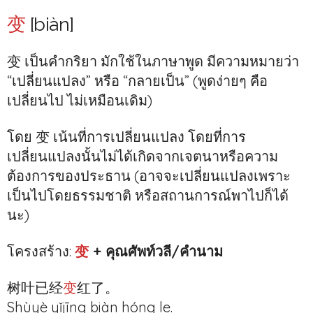
变
[biàn]
变 เป็นคำกริยา มักใช้ในภาษาพูด มีความหมายว่า
“เปลี่ยนแปลง” หรือ “กลายเป็น” (พูดง่ายๆ คือ
เปลี่ยนไป ไม่เหมือนเดิม)
โดย 变 เน้นที่การเปลี่ยนแปลง โดยที่การ
เปลี่ยนแปลงนั้นไม่ได้เกิดจากเจตนาหรือความ
ต้องการของประธาน (อาจจะเปลี่ยนแปลงเพราะ
เป็นไปโดยธรรมชาติ หรือสถานการณ์พาไปก็ได้
นะ)
โครงสร้าง:
变
+ คุณศัพท์วลี/คำนาม
树叶已经
变
红了。
Shùyè yǐjīng biàn hóng le.