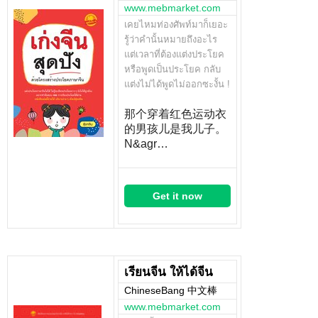
www.mebmarket.com
เคยไหมท่องศัพท์มาก็เยอะ
รู้ว่าคำนั้นหมายถึงอะไร
แต่เวลาที่ต้องแต่งประโยค
หรือพูดเป็นประโยค กลับ
แต่งไม่ได้พูดไม่ออกซะงั้น !
那个穿着红色运动衣
的男孩儿是我儿子。
N&agr…
Get it now
เรียนจีน ให้ได้จีน
ChineseBang 中文棒
www.mebmarket.com