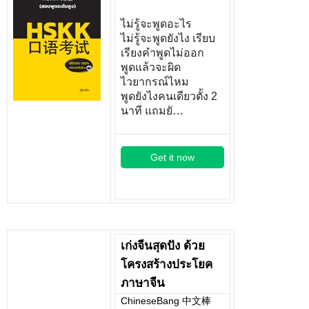
ไม่รู้จะพูดอะไร
ไม่รู้จะพูดยังไง เรียบ
เรียงคำพูดไม่ออก
พูดแล้วจะผิด
ไวยากรณ์ไหม
พูดยังไงคนเดียวตั้ง 2
นาที แถมยั…
Get it now
เก่งจีนสุดปัง ด้วย
โครงสร้างประโยค
ภาษาจีน
ChineseBang 中文棒