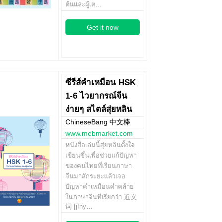
ต้นและผู้เต…
Get it now
ซีรีส์คำเหมือน HSK
1-6 ไวยากรณ์จีน
ง่ายๆ สไตล์สุ่ยหลิน
ChineseBang 中文棒
www.mebmarket.com
หนังสือเล่มนี้สุ่ยหลินตั้งใจ
เขียนขึ้นเพื่อช่วยแก้ปัญหา
ของคนไทยที่เรียนภาษา
จีนมาสักระยะแล้วเจอ
ปัญหาคำเหมือนคำคล้าย
ในภาษาจีนที่เรียกว่า 近义
词 [jìny…