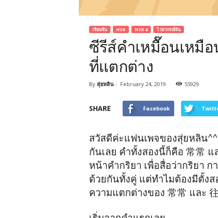
เรียนจีน
HSK
HSK 4
ไวยากรณ์จีน
ซีรีส์คำเหมื๊อนเห
ที่แตกต่าง
By
สุ่ยหลิน
-
February 24, 2019
55929
SHARE
Facebook
Twitt
สวัสดีค่ะแฟนเพจของสุ่ยหลิน^^ 
กันเลย คำทั้งสองนี้ก็คือ 常常 แ
หน้าคำกริยา เพื่อสื่อว่ากริยา 
ด้วยกันทั้งคู่ แต่ทำไมต้องมีตั้ง
ความแตกต่างของ 常常 และ 往往 
เริ่มจากคำแรกเลย