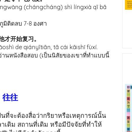
ngwǎng (chángcháng) shì língxià qī bā
ภูมิติดลบ 7-8 องศา
他才开始复习。
 de qiányītiān, tā cái kāishǐ fùxí.
นอ่านหนังสือสอบ (เป็นนิสัยของเขาที่ทำแบบนี้
ะ
往往
ที่จะต้องสื่อว่ากริยาหรือเหตุการณ์นั้น
าเดิม สถานที่เดิม หรือมีปัจจัยที่ทำให้