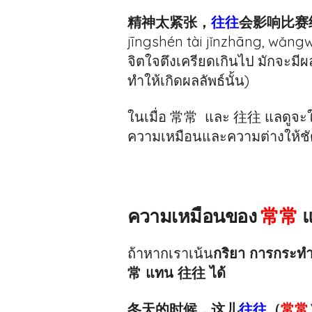
精神太紧张，
往往
会影响比赛
jīngshén tài jǐnzhāng, wǎngw
จิตใจตึงเครียดเกินไป มักจะมีผ
ทำให้เกิดผลลัพธ์นั้น)
ในเมื่อ 常常 และ 往往 แลดูจะใกล
ความเหมือนและความต่างให้ชัดข
ความเหมือนของ
常常
แ
ถ้าหากเราเน้น
กริยา การกระทำห
常 แทน 往往 ได้
冬天的时候，这儿
往往
（
常常