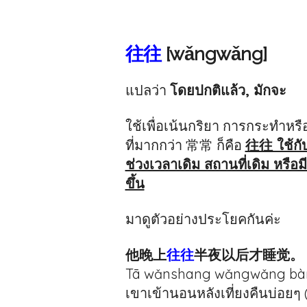
往往
[wǎngwǎng]
แปลว่า
โดยปกติแล้ว, มักจะ
ใช้เพื่อเน้นกริยา การกระทำหรือ
ที่มากกว่า 常常 ก็คือ
往往 ใช้กับสิ
ช่วงเวลาเดิม สถานที่เดิม หรือมี
ขึ้น
มาดูตัวอย่างประโยคกันค่ะ
他晚上
往往
半夜以后才睡觉。
Tā wǎnshang wǎngwǎng bànyè
เขาเข้านอนหลังเที่ยงคืนบ่อยๆ (