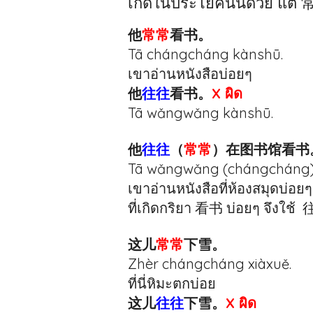
เกิดในประโยคนั้นด้วย แต่ 常
他
常常
看书。
Tā chángcháng kànshū.
เขาอ่านหนังสือบ่อยๆ
他
往往
看书。
X ผิด
Tā wǎngwǎng kànshū.
他
往往
（
常常
）在图书馆看书
Tā wǎngwǎng (chángcháng) 
เขาอ่านหนังสือที่ห้องสมุดบ่อย
ที่เกิดกริยา 看书 บ่อยๆ จึงใช้ 
这儿
常常
下雪。
Zhèr chángcháng xiàxuě.
ที่นี่หิมะตกบ่อย
这儿
往往
下雪。
X ผิด