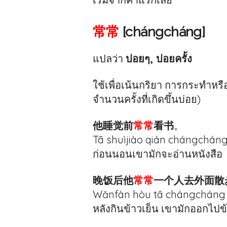
常常
[chángcháng]
แปลว่า
บ่อยๆ, บ่อยครั้ง
ใช้เพื่อเน้นกริยา การกระทำหรือเ
จำนวนครั้งที่เกิดขึ้นบ่อย)
他睡觉前
常常
看书
。
Tā shuìjiào qián chángcháng
ก่อนนอนเขามักจะอ่านหนังสือ
晚饭后他
常常
一个人去外面散
Wǎnfàn hòu tā chángcháng 
หลังกินข้าวเย็น เขามักออกไปข