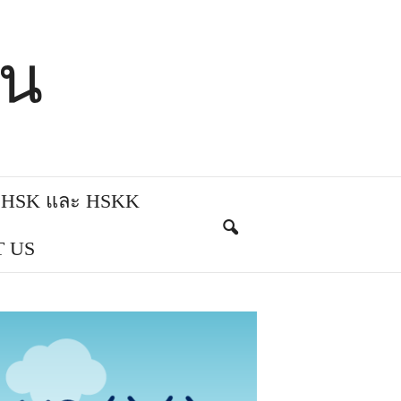
ีน
บ HSK และ HSKK
 US