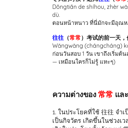
Dōngtiān de shíhou, zhèr wǎ
dù.
ตอนหน้าหนาว ที่นี่มักจะมีอุณห
往往
（
常常
）考试的前一天，
Wǎngwǎng (chángcháng) kǎoshì
ก่อนวันสอบ 1 วัน เขาถึงเริ่มต้
— เหมือนใครก็ไม่รู้ แหะๆ)
ความต่างของ
常常
แล
1. ในประโยคที่ใช้ 往往 จำเป็น
เป็นกิจวัตร เกิดขึ้นในช่วงเวล