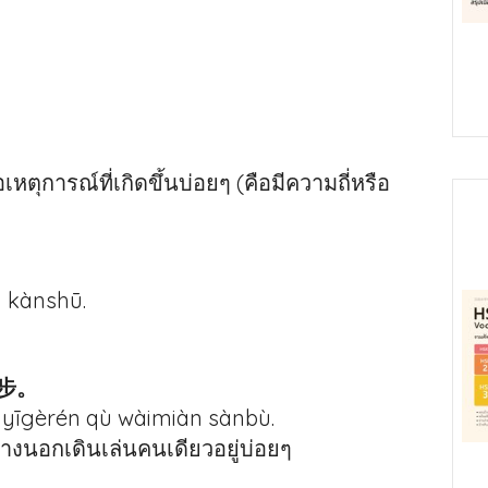
หตุการณ์ที่เกิดขึ้นบ่อยๆ (คือมีความถี่หรือ
 kànshū.
步。
yīgèrén qù wàimiàn sànbù.
้างนอกเดินเล่นคนเดียวอยู่บ่อยๆ