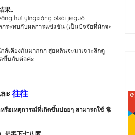
结果。
ǎng huì yǐngxiǎng bǐsài jiéguǒ.
ลกระทบกับผลการแข่งขัน (เป็นปัจจัยที่มักจะ
้เคียงกันมากกก สุ่ยหลินจะมาเจาะลึกดู
ึ้นกันต่อค่ะ
ละ
往往
รือเหตุการณ์ที่เกิดขึ้นบ่อยๆ สามารถใช้ 常
）是零下七八度。