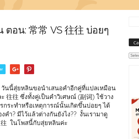
มือน ตอน: 常常 VS 往往 บ่อยๆ
Ca
Categ
er
วันนี้สุ่ยหลินขอนำเสนอคำอีกคู่ที่แปลเหมือน
ละ 往往 ซึ่งทั้งคู่เป็นคำวิเศษณ์ (副词) ใช้วาง
การกระทำหรือเหตุการณ์นั้นเกิดขึ้นบ่อยๆ ได้
สองคำ? มีไว้แล้วต่างกันยังไง?? งั้นเรามาดู
ในโพสนี้กับสุ่ยหลินค่ะ