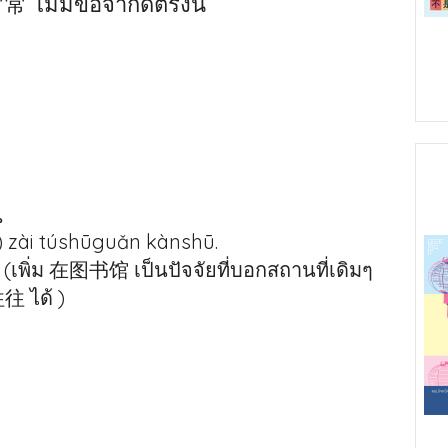
常 ไม่มีข้อจำกัดตรงนี้
。
zài túshūguǎn kànshū.
ๆ (เพิ่ม 在图书馆 เป็นปัจจัยที่บอกสถานที่เดิมๆ
往往 ได้ )