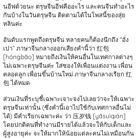
นอีฟด้วยนะ ตรุษจีนอีฟคืออะไร และคนจีนทำอะไร
กันบ้างในวันตรุษจีน ติดตามได้ในโพสนี้ของสุ่ย
หลินค่ะ
อันดับแรกพูดถึงตรุษจีน หลายคนก็ต้องนึกถึง “อั่ง
เปา” ภาษาจีนกลางออกเสียงคำนี้ว่า 红包
[hóngbāo] หมายถึงเงินให้คนอื่นในเทศกาลต่างๆ
ไม่เฉพาะตรุษจีนค่ะ ใส่ซองให้เพื่อนแต่งงาน เพื่อน
คลอดลูก เพื่อนขึ้นบ้านใหม่ ภาษาจีนกลางเรียก 红
包 ได้หมด
ส่วนเงินที่ระบุชี้เฉพาะเจาะจงไปเลยว่าจะให้เฉพาะ
ตรุษจีนเท่านั้น (ซึ่งคำนี้เอาไปใช้กับเทศกาลอื่นไม่
ได้) มีคำเรียกเฉพาะค่ะ ว่า 压岁钱 [yāsuìqián]
โดยปกติคนที่ทำงานมีรายได้แล้วจะให้กับเด็กและ
ผู้สูงอายุค่ะ จะให้มากให้น้อยแต่ละคนไม่เหมือนกัน