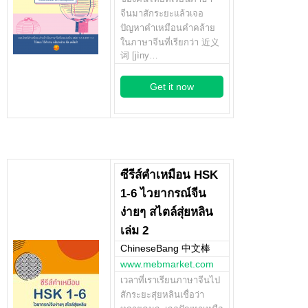
จีนมาสักระยะแล้วเจอ
ปัญหาคำเหมือนคำคล้าย
ในภาษาจีนที่เรียกว่า 近义
词 [jìny…
Get it now
ซีรีส์คำเหมือน HSK
1-6 ไวยากรณ์จีน
ง่ายๆ สไตล์สุ่ยหลิน
เล่ม 2
ChineseBang 中文棒
www.mebmarket.com
เวลาที่เราเรียนภาษาจีนไป
สักระยะสุ่ยหลินเชื่อว่า