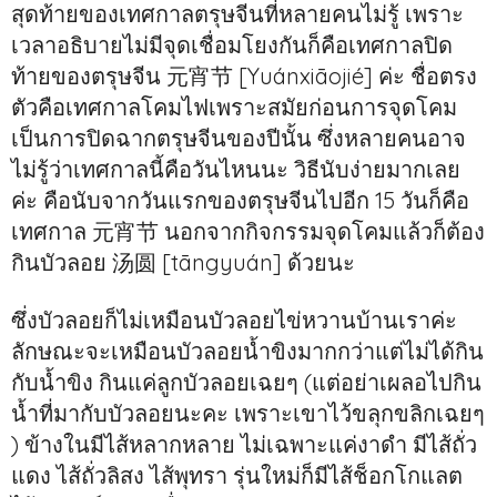
สุดท้ายของเทศกาลตรุษจีนที่หลายคนไม่รู้ เพราะ
เวลาอธิบายไม่มีจุดเชื่อมโยงกันก็คือเทศกาลปิด
ท้ายของตรุษจีน 元宵节 [Yuánxiāojié] ค่ะ ชื่อตรง
ตัวคือเทศกาลโคมไฟเพราะสมัยก่อนการจุดโคม
เป็นการปิดฉากตรุษจีนของปีนั้น ซึ่งหลายคนอาจ
ไม่รู้ว่าเทศกาลนี้คือวันไหนนะ วิธีนับง่ายมากเลย
ค่ะ คือนับจากวันแรกของตรุษจีนไปอีก 15 วันก็คือ
เทศกาล 元宵节 นอกจากกิจกรรมจุดโคมแล้วก็ต้อง
กินบัวลอย 汤圆 [tāngyuán] ด้วยนะ
ซึ่งบัวลอยก็ไม่เหมือนบัวลอยไข่หวานบ้านเราค่ะ
ลักษณะจะเหมือนบัวลอยน้ำขิงมากกว่าแต่ไม่ได้กิน
กับน้ำขิง กินแค่ลูกบัวลอยเฉยๆ (แต่อย่าเผลอไปกิน
น้ำที่มากับบัวลอยนะคะ เพราะเขาไว้ขลุกขลิกเฉยๆ
) ข้างในมีไส้หลากหลาย ไม่เฉพาะแค่งาดำ มีไส้ถั่ว
แดง ไส้ถั่วลิสง ไส้พุทรา รุ่นใหม่ก็มีไส้ช็อกโกแลต