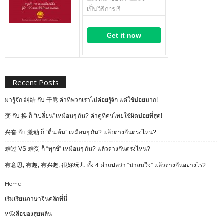
เป็นวิธีการเรี…
Get it now
Recent Posts
มารู้จัก 纠结 กับ 干脆 คำที่พวกเราไม่ค่อยรู้จัก แต่ใช้บ่อยมาก!
变 กับ 换 ก็ “เปลี่ยน” เหมือนๆ กัน? คำคู่ที่คนไทยใช้ผิดบ่อยที่สุด!
兴奋 กับ 激动 ก็ “ตื่นเต้น” เหมือนๆ กัน? แล้วต่างกันตรงไหน?
难过 VS 难受 ก็ “ทุกข์” เหมือนๆ กัน? แล้วต่างกันตรงไหน?
有意思, 有趣, 有兴趣, 很好玩儿 ทั้ง 4 คำแปลว่า “น่าสนใจ” แล้วต่างกันอย่างไร?
Home
เริ่มเรียนภาษาจีนคลิกที่นี่
หนังสือของสุ่ยหลิน