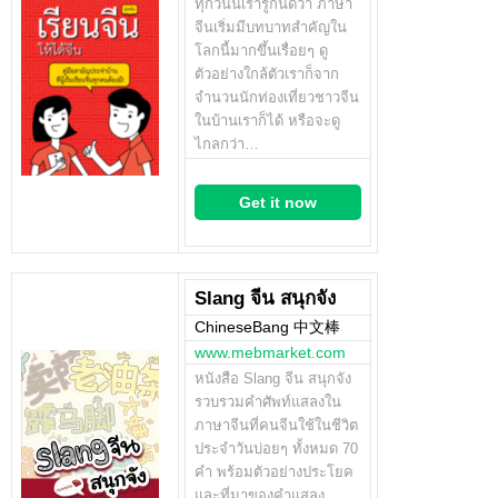
ทุกวันนี้เรารู้กันดีว่า ภาษา
จีนเริ่มมีบทบาทสำคัญใน
โลกนี้มากขึ้นเรื่อยๆ ดู
ตัวอย่างใกล้ตัวเราก็จาก
จำนวนนักท่องเที่ยวชาวจีน
ในบ้านเราก็ได้ หรือจะดู
ไกลกว่า…
Get it now
Slang จีน สนุกจัง
ChineseBang 中文棒
www.mebmarket.com
หนังสือ Slang จีน สนุกจัง
รวบรวมคำศัพท์แสลงใน
ภาษาจีนที่คนจีนใช้ในชีวิต
ประจำวันบ่อยๆ ทั้งหมด 70
คำ พร้อมตัวอย่างประโยค
และที่มาของคำแสลง