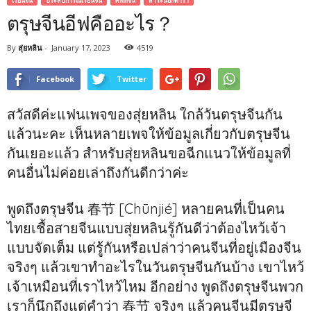
เรียนจีน
ประสบการณ์เรียนจีน
ศัพท์จีน
สาระนอกตำรา
ตรุษจีนอีฟคืออะไร？
By
สุ่ยหลิน
-
January 17, 2023
4519
Facebook
Twitter
สวัสดีค่ะแฟนเพจของสุ่ยหลิน ใกล้วันตรุษจีนกัน
แล้วนะคะ เห็นหลายเพจให้ข้อมูลเกี่ยวกับตรุษจีน
กันเยอะแล้ว สำหรับสุ่ยหลินขอฉีกแนวให้ข้อมูลที่
คนอื่นไม่ค่อยเล่าถึงกันดีกว่าค่ะ
พูดถึงตรุษจีน 春节 [Chūnjié] หลายคนที่เป็นคน
ไทยเชื้อสายจีนแบบสุ่ยหลินรู้กันดีว่าต้องไหว้เจ้า
แบบจัดเต็ม แต่รู้กันหรือเปล่าว่าคนจีนที่อยู่เมืองจีน
จริงๆ แล้วเขาทำอะไรในวันตรุษจีนกันบ้าง เขาไหว้
เจ้าเหมือนที่เราไหว้ไหม อีกอย่าง พูดถึงตรุษจีนพวก
เราก็นึกถึงแต่คำว่า 春节 จริงๆ แล้วคนจีนมีตรุษจี