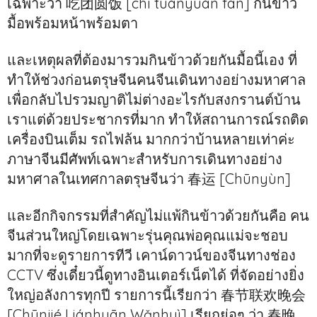
เฉพาะว่า 吃团圆饭 [chī tuányuán fàn] กินข้าว
มื้อพร้อมหน้าพร้อมตา
และเหตุผลที่ต้องมารวมกินข้าวด้วยกันมื้อนี้เอง ที่
ทำให้ช่วงก่อนตรุษจีนคนจีนเดินทางอย่างมหาศาล
เพื่อกลับไปรวมญาติไม่ต่างอะไรกับสงกรานต์บ้าน
เราแต่ด้วยประชากรที่มาก ทำให้สถานการณ์รถติด
เครื่องบินเต็ม รถไฟล้น มากกว่าบ้านหลายเท่าค่ะ
ภาษาจีนมีศัพท์เฉพาะสำหรับการเดินทางอย่าง
มหาศาลในเทศกาลตรุษจีนว่า 春运 [Chūnyùn]
และอีกกิจกรรมที่สำคัญไม่แพ้กินข้าวด้วยกันคือ คน
จีนส่วนใหญ่โดยเฉพาะรุ่นคุณพ่อคุณแม่จะชอบ
มากที่จะดูรายการทีวี เคาน์ดาวน์ของจีนทางช่อง
CCTV ซึ่งเดี๋ยวนี้ดูทางอินเตอร์เน็ตได้ ที่จัดอย่างยิ่ง
ใหญ่อลังการทุกปี รายการนี้เรียกว่า 春节联欢晚会
[Chūnjié Liánhuān Wǎnhuì] เรียกย่อๆ ว่า 春晚