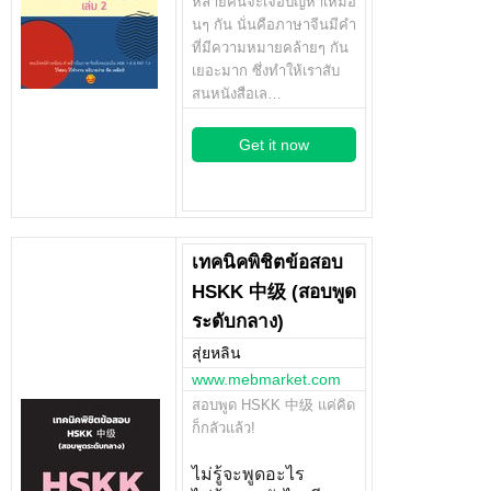
หลายคนจะเจอปัญหาเหมือ
นๆ กัน นั่นคือภาษาจีนมีคำ
ที่มีความหมายคล้ายๆ กัน
เยอะมาก ซึ่งทำให้เราสับ
สนหนังสือเล…
Get it now
เทคนิคพิชิตข้อสอบ
HSKK 中级 (สอบพูด
ระดับกลาง)
สุ่ยหลิน
www.mebmarket.com
สอบพูด HSKK 中级 แค่คิด
ก็กลัวแล้ว!
ไม่รู้จะพูดอะไร