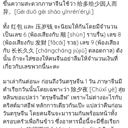
ขึ้นความสะดวกภาษาจีนใช้ว่า 给多给少因人而
异。[Gěi duō gěi shǎo yīnrén’éryì.]
ทั้ง 红包 และ 压岁钱 จะนิยมให้กันโดยมีจำนวน
เป็นเลข 6 (พ้องเสียงกับ 顺 [shùn] ราบรื่น) เลข 8
(พ้องเสียงกับ 发财 [fācái] รวย) เลข 9 (พ้องเสียง
กับ 长长久久 [chángcháng jiǔjiǔ] ตลอดกาล) ดัง
นั้น ถ้าจะใส่ซองให้คนจีนอย่าลืมให้จำนวนเงินที่
เกี่ยวกับเลขพวกนี้นะคะ
มาเล่ากันต่อนะ ก่อนถึงวันตรุษจีน 1 วัน ภาษาจีนมี
คำเรียกวันนั้นโดยเฉพาะว่า 除夕夜 [Chúxī yè] สุ่ย
หลินขอแปลว่า “ตรุษจีนอีฟ” เพราะไม่ต่างอะไรกับ
คริสต์มาสอีฟ หลักการเดียวกันเป๊ะ แปลว่าคืนก่อน
วันตรุษจีน โดยคนจีนจะมารวมกันพร้อมหน้าทั้ง
ครอบครัวเพื่อกินข้าว ซึ่งอาหารมื้อนี้จะมีชื่อเรียก