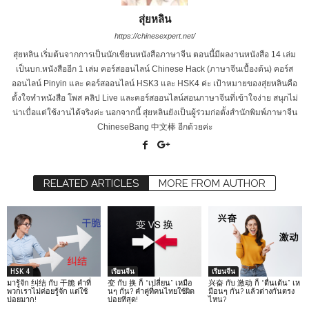
สุ่ยหลิน
https://chinesexpert.net/
สุ่ยหลิน เริ่มต้นจากการเป็นนักเขียนหนังสือภาษาจีน ตอนนี้มีผลงานหนังสือ 14 เล่ม
เป็นบก.หนังสืออีก 1 เล่ม คอร์สออนไลน์ Chinese Hack (ภาษาจีนเบื้องต้น) คอร์ส
ออนไลน์ Pinyin และ คอร์สออนไลน์ HSK3 และ HSK4 ค่ะ เป้าหมายของสุ่ยหลินคือ
ตั้งใจทำหนังสือ โพส คลิป Live และคอร์สออนไลน์สอนภาษาจีนที่เข้าใจง่าย สนุกไม่
น่าเบื่อแต่ใช้งานได้จริงค่ะ นอกจากนี้ สุ่ยหลินยังเป็นผู้ร่วมก่อตั้งสำนักพิมพ์ภาษาจีน
ChineseBang 中文棒 อีกด้วยค่ะ
RELATED ARTICLES
MORE FROM AUTHOR
HSK 4
เรียนจีน
เรียนจีน
มารู้จัก 纠结 กับ 干脆 คำที่
变 กับ 换 ก็ “เปลี่ยน” เหมือ
兴奋 กับ 激动 ก็ “ตื่นเต้น” เห
พวกเราไม่ค่อยรู้จัก แต่ใช้
นๆ กัน? คำคู่ที่คนไทยใช้ผิด
มือนๆ กัน? แล้วต่างกันตรง
บ่อยมาก!
บ่อยที่สุด!
ไหน?