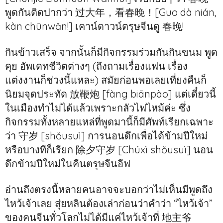
พูดกันติดปากว่า 过大年，看春晚！[Guo dà nián,
kàn chūnwǎn!] เคาน์ดาวน์ตรุษจีนดู 春晚!
กินข้าวเสร็จ จากนั้นก็มีกิจกรรมร่วมกันกินขนม พูด
คุย อัพเดทชีวิตต่างๆ (ถึงถามเรื่องแฟน เรื่อง
แต่งงานก็ช่วงนี้แหละ) สมัยก่อนพอเลยเที่ยงคืนก็
นิยมจุดประทัด 放鞭炮 [fàng biānpào] แต่เดี๋ยวนี้
ในเมืองทำไม่ได้แล้วเพราะกลัวไฟไหม้ค่ะ ซึ่ง
กิจกรรมทั้งหลายแหล่ที่พูดมานี้ก็มีศัพท์เรียกเฉพาะ
ว่า 守岁 [shǒusuì] การนอนดึกเพื่อได้ข้ามปีใหม่
หรือบางทีก็เรียก 除夕守岁 [Chúxì shǒusuì] นอน
ดึกข้ามปีใหม่ในคืนตรุษจีนอีฟ
อ่านถึงตรงนี้หลายคนอาจจะบอกว่าไม่เห็นมีพูดถึง
ไหว้เจ้าเลย สุ่ยหลินต้องเล่าก่อนว่าคำว่า “ไหว้เจ้า”
ของคนจีนทั่วโลกไม่ได้มีแค่ไหว้เจ้าที่ 地主爷