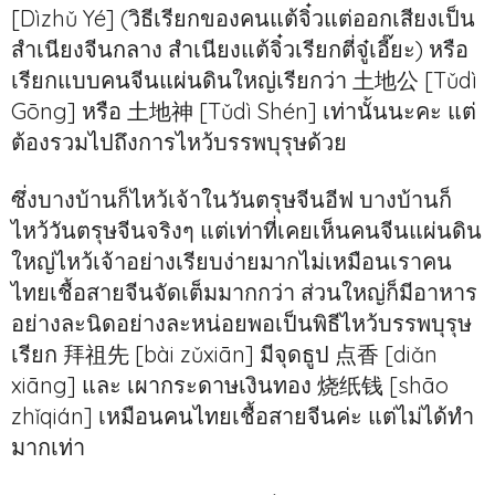
[Dìzhǔ Yé] (วิธีเรียกของคนแต้จิ๋วแต่ออกเสียงเป็น
สำเนียงจีนกลาง สำเนียงแต้จิ๋วเรียกตี่จู๋เอี๊ยะ) หรือ
เรียกแบบคนจีนแผ่นดินใหญ่เรียกว่า 土地公 [Tǔdì
Gōng] หรือ 土地神 [Tǔdì Shén] เท่านั้นนะคะ แต่
ต้องรวมไปถึงการไหว้บรรพบุรุษด้วย
ซึ่งบางบ้านก็ไหว้เจ้าในวันตรุษจีนอีฟ บางบ้านก็
ไหว้วันตรุษจีนจริงๆ แต่เท่าที่เคยเห็นคนจีนแผ่นดิน
ใหญ่ไหว้เจ้าอย่างเรียบง่ายมากไม่เหมือนเราคน
ไทยเชื้อสายจีนจัดเต็มมากกว่า ส่วนใหญ่ก็มีอาหาร
อย่างละนิดอย่างละหน่อยพอเป็นพิธีไหว้บรรพบุรุษ
เรียก 拜祖先 [bài zǔxiān] มีจุดธูป 点香 [diǎn
xiāng] และ เผากระดาษเงินทอง 烧纸钱 [shāo
zhǐqián] เหมือนคนไทยเชื้อสายจีนค่ะ แต่ไม่ได้ทำ
มากเท่า