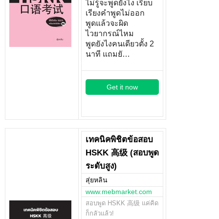
ไม่รู้จะพูดยังไง เรียบ
เรียงคำพูดไม่ออก
พูดแล้วจะผิด
ไวยากรณ์ไหม
พูดยังไงคนเดียวตั้ง 2
นาที แถมยั…
Get it now
เทคนิคพิชิตข้อสอบ
HSKK 高级 (สอบพูด
ระดับสูง)
สุ่ยหลิน
www.mebmarket.com
สอบพูด HSKK 高级 แค่คิด
ก็กลัวแล้ว!