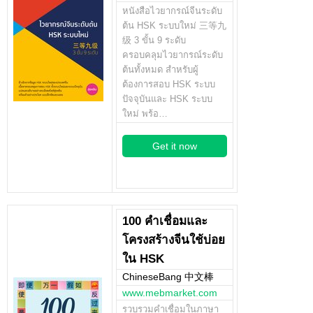
หนังสือไวยากรณ์จีนระดับ
ต้น HSK ระบบใหม่ 三等九
级 3 ขั้น 9 ระดับ
ครอบคลุมไวยากรณ์ระดับ
ต้นทั้งหมด สำหรับผู้
ต้องการสอบ HSK ระบบ
ปัจจุบันและ HSK ระบบ
ใหม่ พร้อ…
Get it now
100 คำเชื่อมและ
โครงสร้างจีนใช้บ่อย
ใน HSK
ChineseBang 中文棒
www.mebmarket.com
รวบรวมคำเชื่อมในภาษา