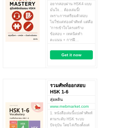
อยากสอบผ่าน HSK4 แบบ
มั่นใจ… ต้องเล่มนี้!
เพราะการเตรียมตัวสอบ
ไม่ใช่แค่ท่องคำศัพท์ แต่คือ
“การเข้าใจโครงสร้าง
ข้อสอบ + เทคนิคทำ
คะแนน + การฝึ…
Get it now
รวมศัพท์ออกสอบ
HSK 1-6
สุ่ยหลิน
www.mebmarket.com
1. หนังสือเล่มนี้แบ่งคำศัพท์
ตามระดับ HSK ระบบ
ปัจจุบัน โดยไล่เรียงตั้งแต่