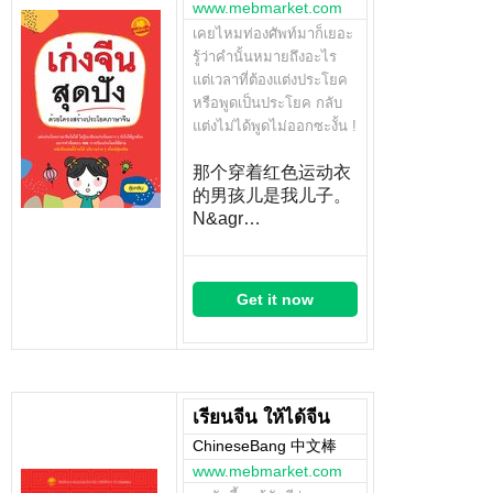
www.mebmarket.com
เคยไหมท่องศัพท์มาก็เยอะ
รู้ว่าคำนั้นหมายถึงอะไร
แต่เวลาที่ต้องแต่งประโยค
หรือพูดเป็นประโยค กลับ
แต่งไม่ได้พูดไม่ออกซะงั้น !
那个穿着红色运动衣
的男孩儿是我儿子。
N&agr…
Get it now
เรียนจีน ให้ได้จีน
ChineseBang 中文棒
www.mebmarket.com