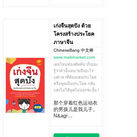
เก่งจีนสุดปัง ด้วย
โครงสร้างประโยค
ภาษาจีน
ChineseBang 中文棒
www.mebmarket.com
เคยไหมท่องศัพท์มาก็เยอะ
รู้ว่าคำนั้นหมายถึงอะไร
แต่เวลาที่ต้องแต่งประโยค
หรือพูดเป็นประโยค กลับ
แต่งไม่ได้พูดไม่ออกซะงั้น !
那个穿着红色运动衣
的男孩儿是我儿子。
N&agr…