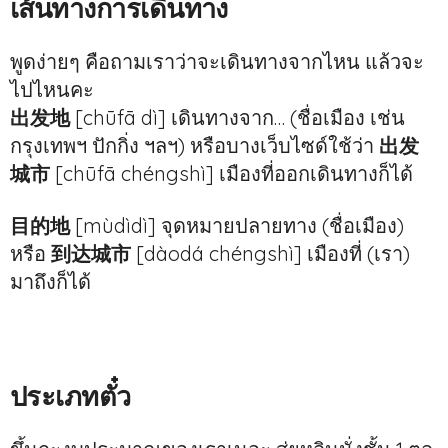
เส้นทางการเดินทาง
พูดง่ายๆ คือถามเราว่าจะเดินทางจากไหน แล้วจะ
ไปไหนคะ
出发地
[chūfā dì] เดินทางจาก… (ชื่อเมือง เช่น
กรุงเทพฯ ปักกิ่ง ฯลฯ) หรือบางเว็บไซด์ใช้ว่า
出发
城市
[chūfā chéngshì] เมืองที่ออกเดินทางก็ได้
目的地
[mùdìdì] จุดหมายปลายทาง (ชื่อเมือง)
หรือ
到达城市
[dàodá chéngshì] เมืองที่ (เรา)
มาถึงก็ได้
ประเภทตั๋ว