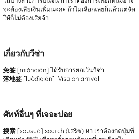
ในบางสายการบินจีน ถ้าเราต้องการเลือกที่นั่งอาจ
จะต้องเสียเงินเพิ่มนะคะ ถ้าไม่เลือกเลยก็แล้วแต่จัด
ให้ก็ไม่ต้องเสียจ้า
เกี่ยวกับวีซ่า
免签
[miǎnqiān] ได้รับการยกเว้นวีซ่า
落地签
[luòdìqiān] Visa on arrival
ศัพท์อื่นๆ ที่เจอะบ่อย
搜索
[sōusuǒ] search (เสริซ) หา เราต้องกดปุ่มที่