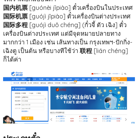
国内机票
[guónèi jīpiào] ตั๋วเครื่องบินในประเทศ
国际机票
[guójì jīpiào] ตั๋วเครื่องบินต่างประเทศ
国际多程
[guójì duō chéng] (กั๋วจี้ ตัว เฉิง] ตั๋ว
เครื่องบินต่างประเทศ แต่มีจุดหมายปลายทาง
มากกว่า 1 เมือง เช่น เส้นทางเป็น กรุงเทพฯ-ปักกิ่ง-
เฉิงตู เป็นต้น หรือบางทีใช้ว่า
联程
[lián chéng]
ก็ได้ค่า