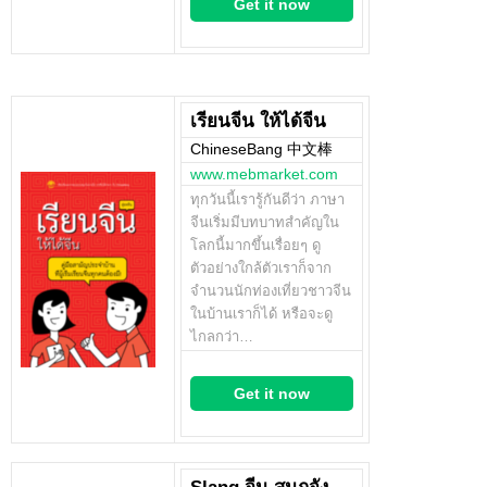
Get it now
เรียนจีน ให้ได้จีน
ChineseBang 中文棒
www.mebmarket.com
ทุกวันนี้เรารู้กันดีว่า ภาษา
จีนเริ่มมีบทบาทสำคัญใน
โลกนี้มากขึ้นเรื่อยๆ ดู
ตัวอย่างใกล้ตัวเราก็จาก
จำนวนนักท่องเที่ยวชาวจีน
ในบ้านเราก็ได้ หรือจะดู
ไกลกว่า…
Get it now