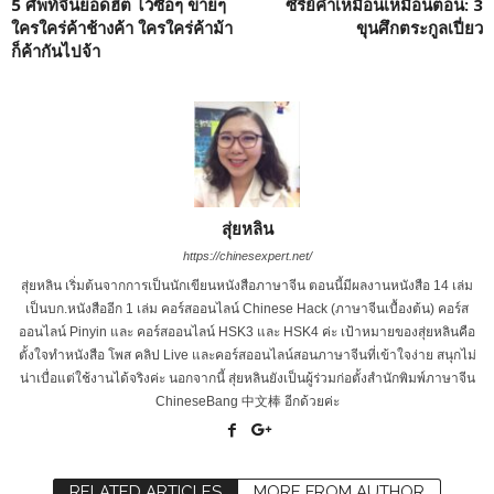
5 ศัพท์จีนยอดฮิต ไว้ซื้อๆ ขายๆ
ซีรีย์คำเหมื๊อนเหมือนตอน: 3
ใครใคร่ค้าช้างค้า ใครใคร่ค้าม้า
ขุนศึกตระกูลเปี่ยว
ก็ค้ากันไปจ้า
สุ่ยหลิน
https://chinesexpert.net/
สุ่ยหลิน เริ่มต้นจากการเป็นนักเขียนหนังสือภาษาจีน ตอนนี้มีผลงานหนังสือ 14 เล่ม
เป็นบก.หนังสืออีก 1 เล่ม คอร์สออนไลน์ Chinese Hack (ภาษาจีนเบื้องต้น) คอร์ส
ออนไลน์ Pinyin และ คอร์สออนไลน์ HSK3 และ HSK4 ค่ะ เป้าหมายของสุ่ยหลินคือ
ตั้งใจทำหนังสือ โพส คลิป Live และคอร์สออนไลน์สอนภาษาจีนที่เข้าใจง่าย สนุกไม่
น่าเบื่อแต่ใช้งานได้จริงค่ะ นอกจากนี้ สุ่ยหลินยังเป็นผู้ร่วมก่อตั้งสำนักพิมพ์ภาษาจีน
ChineseBang 中文棒 อีกด้วยค่ะ
RELATED ARTICLES
MORE FROM AUTHOR