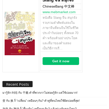
Slang จีน สนุกจัง
ChineseBang 中文棒
www.mebmarket.com
หนังสือ Slang จีน สนุกจัง
รวบรวมคำศัพท์แสลงใน
ภาษาจีนที่คนจีนใช้ในชีวิต
ประจำวันบ่อยๆ ทั้งหมด 70
คำ พร้อมตัวอย่างประโยค
และที่มาของคำแสลง
เป็นวิธีการเรี…
Get it now
Recent Posts
มารู้จัก 纠结 กับ 干脆 คำที่พวกเราไม่ค่อยรู้จัก แต่ใช้บ่อยมาก!
变 กับ 换 ก็ “เปลี่ยน” เหมือนๆ กัน? คำคู่ที่คนไทยใช้ผิดบ่อยที่สุด!
兴奋 กับ 激动 ก็ “ตื่นเต้น” เหมือนๆ กัน? แล้วต่างกันตรงไหน?