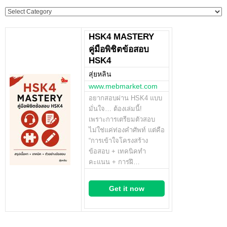
Categories
HSK4 MASTERY
คู่มือพิชิตข้อสอบ
HSK4
สุ่ยหลิน
www.mebmarket.com
อยากสอบผ่าน HSK4 แบบ
มั่นใจ… ต้องเล่มนี้!
เพราะการเตรียมตัวสอบ
ไม่ใช่แค่ท่องคำศัพท์ แต่คือ
“การเข้าใจโครงสร้าง
ข้อสอบ + เทคนิคทำ
คะแนน + การฝึ…
Get it now