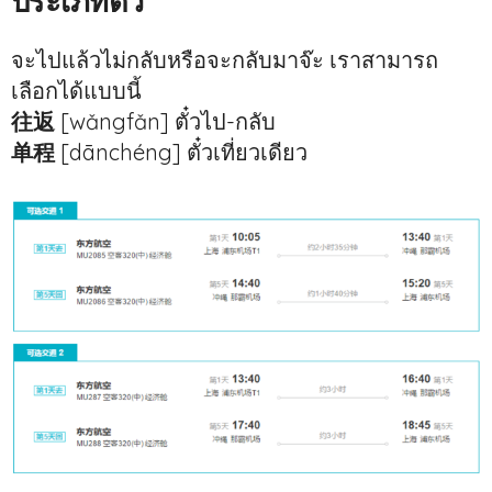
ประเภทตั๋ว
จะไปแล้วไม่กลับหรือจะกลับมาจ๊ะ เราสามารถ
เลือกได้แบบนี้
往返
[wǎngfǎn] ตั๋วไป-กลับ
单程
[dānchéng] ตั๋วเที่ยวเดียว