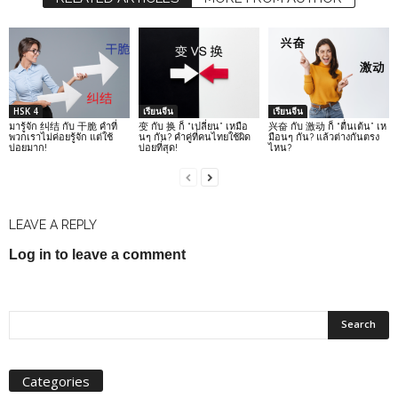
HSK 4
เรียนจีน
เรียนจีน
มารู้จัก 纠结 กับ 干脆 คำที่
变 กับ 换 ก็ “เปลี่ยน” เหมือ
兴奋 กับ 激动 ก็ “ตื่นเต้น” เห
พวกเราไม่ค่อยรู้จัก แต่ใช้
นๆ กัน? คำคู่ที่คนไทยใช้ผิด
มือนๆ กัน? แล้วต่างกันตรง
บ่อยมาก!
บ่อยที่สุด!
ไหน?
LEAVE A REPLY
Log in to leave a comment
Categories