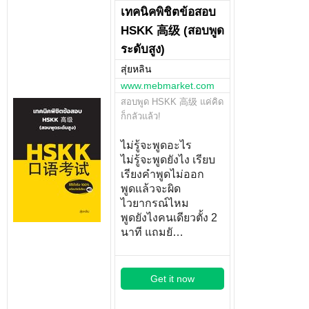
เทคนิคพิชิตข้อสอบ
HSKK 高级 (สอบพูด
ระดับสูง)
สุ่ยหลิน
www.mebmarket.com
สอบพูด HSKK 高级 แค่คิด
ก็กลัวแล้ว!
ไม่รู้จะพูดอะไร
ไม่รู้จะพูดยังไง เรียบ
เรียงคำพูดไม่ออก
พูดแล้วจะผิด
ไวยากรณ์ไหม
พูดยังไงคนเดียวตั้ง 2
นาที แถมยั…
Get it now