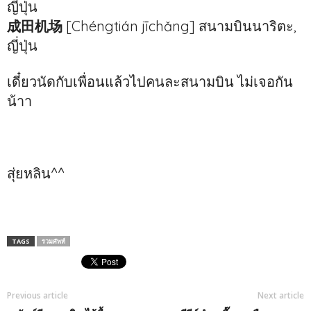
ญี่ปุ่น
成田机场
[Chéngtián jīchǎng] สนามบินนาริตะ,
ญี่ปุ่น
เดี๋ยวนัดกับเพื่อนแล้วไปคนละสนามบิน ไม่เจอกัน
น้าา
สุ่ยหลิน^^
TAGS
รวมศัพท์
Previous article
Next article