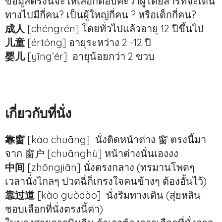
ข้อมูลตรงนี้จะให้เลือกตอบค่ะว่าผู้โดยสารที่จะเดิน
ทางไปมีกี่คน? เป็นผู้ใหญ่กี่คน ? หรือเด็กกี่คน?
成人
[chéngrén] โดยทั่วไปแล้วอายุ 12 ปีขึ้นไป
儿童
[értóng] อายุระหว่าง 2 -12 ปี
婴儿
[yīng’ér] อายุน้อยกว่า 2 ขวบ
เกี่ยวกับที่นั่ง
靠窗
[kào chuāng] นั่งติดหน้าต่าง 窗 ตรงนี้มา
จาก 窗户 [chuānghù] หน้าต่างนั่นเองงง
中间
[zhōngjiān] นั่งตรงกลาง (ทรมานโพดๆ
เวลานั่งไกลๆ ปวดฉี่ก็เกรงใจคนข้างๆ ต้องอั้นไว้)
靠过道
[kào guòdào] นั่งริมทางเดิน (สุ่ยหลิน
ชอบเลือกที่นั่งตรงนี้ค่า)