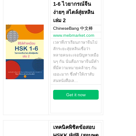
1-6 ไวยากรณ์จีน
ง่ายๆ สไตล์สุ่ยหลิน
เล่ม 2
ChineseBang 中文棒
www.mebmarket.com
เวลาที่เราเรียนภาษาจีนไป
สักระยะสุ่ยหลินเชื่อว่า
หลายคนจะเจอปัญหาเหมือ
นๆ กัน นั่นคือภาษาจีนมีคำ
ที่มีความหมายคล้ายๆ กัน
เยอะมาก ซึ่งทำให้เราสับ
สนหนังสือเล…
Get it now
เทคนิคพิชิตข้อสอบ
HSKK 中级 (สอบพูด