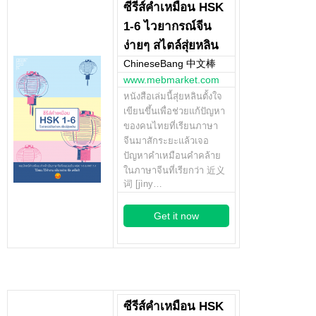
ซีรีส์คำเหมือน HSK
1-6 ไวยากรณ์จีน
ง่ายๆ สไตล์สุ่ยหลิน
ChineseBang 中文棒
www.mebmarket.com
หนังสือเล่มนี้สุ่ยหลินตั้งใจ
เขียนขึ้นเพื่อช่วยแก้ปัญหา
ของคนไทยที่เรียนภาษา
จีนมาสักระยะแล้วเจอ
ปัญหาคำเหมือนคำคล้าย
ในภาษาจีนที่เรียกว่า 近义
词 [jìny…
Get it now
ซีรีส์คำเหมือน HSK