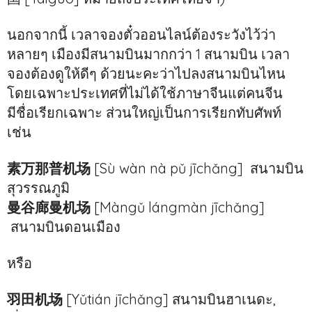
นอกจากนี้ เวลาจองตั๋วออนไลน์ต้องระวังไว้ว่า
หลายๆ เมืองมีสนามบินมากกว่า 1 สนามบิน เวลา
จองต้องดูให้ดีๆ ด้วยนะคะว่าไปลงสนามบินไหน
โดยเฉพาะประเทศที่ไม่ได้ใช้ภาษาจีนแต่คนจีน
มีชื่อเรียกเฉพาะ ส่วนใหญ่เป็นการเรียกทับศัพท์
เช่น
素万那普机场
[Sù wàn nà pǔ jīchǎng] สนามบิน
สุวรรณภูมิ
曼谷廊曼机场
[Màngǔ lángmàn jīchǎng]
สนามบินดอนเมือง
หรือ
羽田机场
[Yǔtián jīchǎng] สนามบินฮาเนดะ,