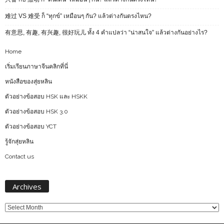
难过 VS 难受 ก็ “ทุกข์” เหมือนๆ กัน? แล้วต่างกันตรงไหน?
有意思, 有趣, 有兴趣, 很好玩儿 ทั้ง 4 คำแปลว่า “น่าสนใจ” แล้วต่างกันอย่างไร?
Home
เริ่มเรียนภาษาจีนคลิกที่นี่
หนังสือของสุ่ยหลิน
ตัวอย่างข้อสอบ HSK และ HSKK
ตัวอย่างข้อสอบ HSK 3.0
ตัวอย่างข้อสอบ YCT
รู้จักสุ่ยหลิน
Contact us
Archives
Archives