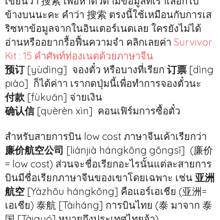
เขียนว่า 搜索 เพื่อหาตั๋วตามข้อมูลที่เราเลือกไป
ข้างบนนะคะ คำว่า 搜索 ตรงนี้ใช้เหมือนกับการเส
ริซหาข้อมูลจากในอินเตอร์เนตเลย ใครยังไม่ได้
อ่านหรืออยากรื้อฟื้นความจำ คลิกเลยค่า
Survivor
Kit : 15 คำศัพท์ท่องเนตด้วยภาษาจีน
预订
[yùdìng] จองตั๋ว หรือบางที่เรียก
订票
[dìng
piào] ก็ได้ค่าา เรากดปุ่มนี้เพื่อทำการจองตั๋วนะ
付款
[fùkuǎn] จ่ายเงิน
确认信
[quèrèn xìn] คอนเฟิร์มการซื้อตั๋ว
สำหรับสายการบิน low cost ภาษาจีนเค้าเรียกว่า
廉价航空公司
[liánjià hángkōng gōngsī] (廉价
= low cost) ส่วนจะชื่อเรียกอะไรนั้นแต่ละสายการ
บินมีชื่อเรียกภาษาจีนของเขาโดยเฉพาะ เช่น
亚洲
航空
[Yàzhōu hángkōng] คือแอร์เอเชีย (亚洲=
เอเชีย) 泰航 [Tàiháng] การบินไทย (泰 มาจาก 泰
国 [Tàiguó] หมายถึงประเทศไทยจ้า)