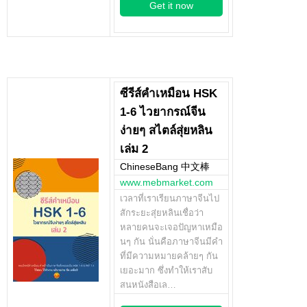
Get it now
ซีรีส์คำเหมือน HSK
1-6 ไวยากรณ์จีน
ง่ายๆ สไตล์สุ่ยหลิน
เล่ม 2
ChineseBang 中文棒
www.mebmarket.com
เวลาที่เราเรียนภาษาจีนไป
สักระยะสุ่ยหลินเชื่อว่า
หลายคนจะเจอปัญหาเหมือ
นๆ กัน นั่นคือภาษาจีนมีคำ
ที่มีความหมายคล้ายๆ กัน
เยอะมาก ซึ่งทำให้เราสับ
สนหนังสือเล…