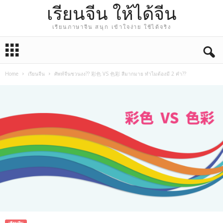
เรียนจีน ให้ได้จีน
เรียนภาษาจีน สนุก เข้าใจง่าย ใช้ได้จริง
Home
เรียนจีน
ศัพท์จีนชวนงง?? 彩色 VS 色彩 สีมากมาย ทำไมต้องมี 2 คำ??