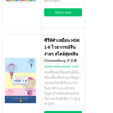
ต้นและผู้เต…
Get it now
ซีรีส์คำเหมือน HSK
1-6 ไวยากรณ์จีน
ง่ายๆ สไตล์สุ่ยหลิน
ChineseBang 中文棒
www.mebmarket.com
หนังสือเล่มนี้สุ่ยหลินตั้งใจ
เขียนขึ้นเพื่อช่วยแก้ปัญหา
ของคนไทยที่เรียนภาษา
จีนมาสักระยะแล้วเจอ
ปัญหาคำเหมือนคำคล้าย
ในภาษาจีนที่เรียกว่า 近义
词 [jìny…