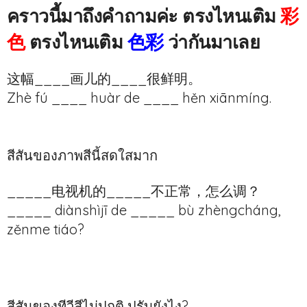
คราวนี้มาถึงคำถามค่ะ ตรงไหนเติม
彩
色
ตรงไหนเติม
色彩
ว่ากันมาเลย
这幅____画儿的____很鲜明。
Zhè fú ____ huàr de ____ hěn xiānmíng.
这幅彩色画儿的色彩很鲜明。
Zhè fú cǎisè huàr de sècǎi hěn xiānmíng.
สีสันของภาพสีนี้สดใสมาก
_____电视机的_____不正常，怎么调？
_____ diànshìjī de _____ bù zhèngcháng,
zěnme
tiáo
?
彩色电视机的色彩不正常，怎么调？
Cǎisè diànshìjī de sècǎi bù zhèngcháng,
zěnme diào?
สีสันของทีวีสีไม่ปกติ ปรับยังไง?