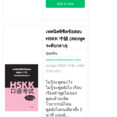
Get it now
เทคนิคพิชิตข้อสอบ
HSKK 中级 (สอบพูด
ระดับกลาง)
สุ่ยหลิน
www.mebmarket.com
สอบพูด HSKK 中级 แค่คิด
ก็กลัวแล้ว!
ไม่รู้จะพูดอะไร
ไม่รู้จะพูดยังไง เรียบ
เรียงคำพูดไม่ออก
พูดแล้วจะผิด
ไวยากรณ์ไหม
พูดยังไงคนเดียวตั้ง 2
นาที แถมยั…