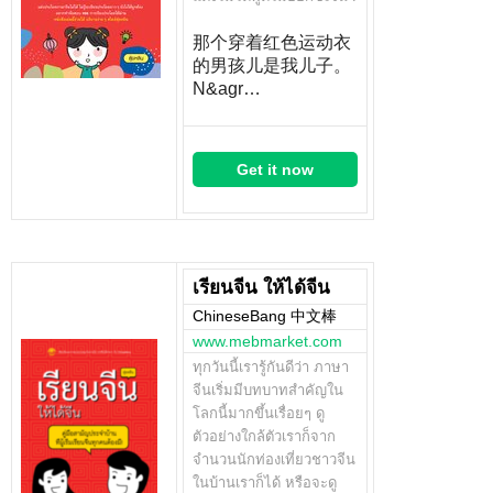
那个穿着红色运动衣
的男孩儿是我儿子。
N&agr…
Get it now
เรียนจีน ให้ได้จีน
ChineseBang 中文棒
www.mebmarket.com
ทุกวันนี้เรารู้กันดีว่า ภาษา
จีนเริ่มมีบทบาทสำคัญใน
โลกนี้มากขึ้นเรื่อยๆ ดู
ตัวอย่างใกล้ตัวเราก็จาก
จำนวนนักท่องเที่ยวชาวจีน
ในบ้านเราก็ได้ หรือจะดู