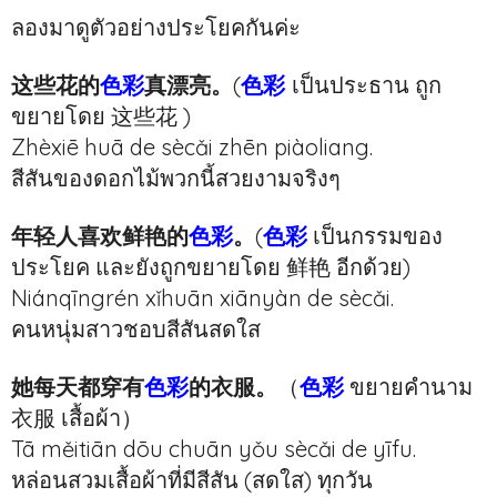
ลองมาดูตัวอย่างประโยคกันค่ะ
这些花的
色彩
真漂亮。
(
色彩
เป็นประธาน ถูก
ขยายโดย 这些花 )
Zhèxiē huā de sècǎi zhēn piàoliang.
สีสันของดอกไม้พวกนี้สวยงามจริงๆ
年轻人喜欢鲜艳的
色彩
。
(
色彩
เป็นกรรมของ
ประโยค และยังถูกขยายโดย 鲜艳 อีกด้วย)
Niánqīngrén xǐhuān xiānyàn de sècǎi.
คนหนุ่มสาวชอบสีสันสดใส
她每天都穿有
色彩
的衣服。
（
色彩
ขยายคำนาม
衣服 เสื้อผ้า）
Tā měitiān dōu chuān yǒu sècǎi de yīfu.
หล่อนสวมเสื้อผ้าที่มีสีสัน (สดใส) ทุกวัน