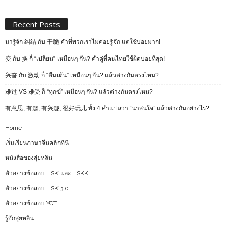
Recent Posts
มารู้จัก 纠结 กับ 干脆 คำที่พวกเราไม่ค่อยรู้จัก แต่ใช้บ่อยมาก!
变 กับ 换 ก็ “เปลี่ยน” เหมือนๆ กัน? คำคู่ที่คนไทยใช้ผิดบ่อยที่สุด!
兴奋 กับ 激动 ก็ “ตื่นเต้น” เหมือนๆ กัน? แล้วต่างกันตรงไหน?
难过 VS 难受 ก็ “ทุกข์” เหมือนๆ กัน? แล้วต่างกันตรงไหน?
有意思, 有趣, 有兴趣, 很好玩儿 ทั้ง 4 คำแปลว่า “น่าสนใจ” แล้วต่างกันอย่างไร?
Home
เริ่มเรียนภาษาจีนคลิกที่นี่
หนังสือของสุ่ยหลิน
ตัวอย่างข้อสอบ HSK และ HSKK
ตัวอย่างข้อสอบ HSK 3.0
ตัวอย่างข้อสอบ YCT
รู้จักสุ่ยหลิน