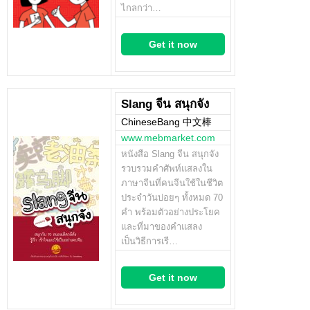
ไกลกว่า…
Get it now
Slang จีน สนุกจัง
ChineseBang 中文棒
www.mebmarket.com
หนังสือ Slang จีน สนุกจัง
รวบรวมคำศัพท์แสลงใน
ภาษาจีนที่คนจีนใช้ในชีวิต
ประจำวันบ่อยๆ ทั้งหมด 70
คำ พร้อมตัวอย่างประโยค
และที่มาของคำแสลง
เป็นวิธีการเรี…
Get it now