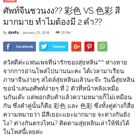
เรียนจีน
ศัพท์จีนชวนงง?? 彩色 VS 色彩 สี
มากมาย ทำไมต้องมี 2 คำ??
By
สุ่ยหลิน
-
January 23, 2018
29766
Facebook
Twitter
สวัสดีค่ะแฟนเพจที่น่ารักของสุ่ยหลิน^^ ห่างหาย
จากการอ่านโพสไปนานนะคะ ได้เวลามาเรียน
ภาษาจีนง่ายๆ สไตล์สุ่ยหลินแล้วนะจ๊ะ วันนี้สุ่ยหลิน
ขอนำเสนอศัพท์ง่ายๆ ที่ 2 ตัวที่หน้าหลังเหมือ
นกันเด๊ะ แต่พอกลับคำแล้วความหมายก็ไม่เหมือน
กัน ซึ่งคำคู่นั้นก็คือ 彩色 และ 色彩 ซึ่งทั้งคู่ต่างก็สื่อ
ความหมายว่า มีสีเยอะแยะมากมาย จะต่างกันยัง
ไง? ต่างกันตรงไหน? ติดตามสุ่ยหลินเล่าให้ฟังได้
ในโพสนี้เลยค่ะ