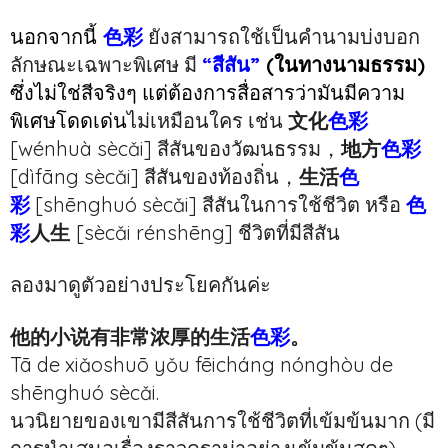
นอกจากนี้
色彩
ยังสามารถใช้เป็นคำนามบ่งบอก
ลักษณะเฉพาะพิเศษ มี
“สีสัน”
(
ในทางนามธรรม)
ซึ่งไม่ใช่สีจริงๆ แต่ต้องการสื่อสารว่ามันมีความ
พิเศษโดดเด่น
ไม่เหมือนใคร เช่น
文化
色彩
[wénhuà sècǎi] สีสันของวัฒนธรรม，
地方
色彩
[dìfāng sècǎi] สีสันของท้องถิ่น，
生活
色
彩
[shēnghuó sècǎi] สีสันในการใช้ชีวิต หรือ
色
彩
人生
[sècǎi rénshēng] ชีวิตที่มีสีสัน
ลองมาดูตัวอย่างประโยคกันค่ะ
他的小说有非常浓厚的生活
色彩
。
Tā de xiǎoshuō yǒu fēicháng nónghòu de
shēnghuó sècǎi.
นวนิยายของเขามีสีสันการใช้ชีวิตที่เข้มข้นมาก (มี