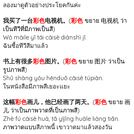
ลองมาดูตัวอย่างประโยคกันค่ะ
我买了一台
彩色
电视机。
(
彩色
ขยาย 电视机 ว่า
เป็นทีวีที่มีภาพเป็นสี
)
Wǒ mǎile yī tái cǎisè diànshì jī.
ฉันซื้อทีวีสีมาแล้ว
书上有很多
彩色
图片。
(
彩色
ขยาย 图片 ว่าเป็น
รูปภาพสี
)
Shū shàng yǒu hěnduō cǎisè túpiàn.
ในหนังสือมีภาพสีเยอะแยะ
这幅
彩色
画儿，他已经画了两天。
(
彩色
ขยาย 画
儿 ว่าเป็นภาพวาดที่เป็นภาพสี
)
Zhè fú cǎisè huà, tā yǐjīng huàle liǎng tiān.
ภาพวาดแบบ
สีภาพนี้ เขาวาดมาแล้วสองวัน