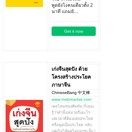
พูดยังไงคนเดียวตั้ง 2
นาที แถมยั…
Get it now
เก่งจีนสุดปัง ด้วย
โครงสร้างประโยค
ภาษาจีน
ChineseBang 中文棒
www.mebmarket.com
เคยไหมท่องศัพท์มาก็เยอะ
รู้ว่าคำนั้นหมายถึงอะไร
แต่เวลาที่ต้องแต่งประโยค
หรือพูดเป็นประโยค กลับ
แต่งไม่ได้พูดไม่ออกซะงั้น !