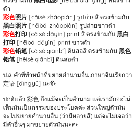
ตรงข้ามกับ
黑白电影
[hēibái diànyǐng] หนังขาว
ดำ
彩色
照片
[cǎisè zhàopiàn]
รูปถ่ายสี ตรงข้ามกับ
黑白照片
[hēibái zhàopiàn]
รูปถ่ายขาวดำ
彩色
打印
[cǎisè dǎyìn] print สี ตรงข้ามกับ
黑白
打印
[hēibái dǎyìn]
print ขาวดำ
彩色
铅笔
[cǎisè qiānbǐ] ดินสอสี ตรงข้ามกับ
黑色
铅笔
[hēisè qiānbǐ] ดินสอดำ
ป.ล. คำที่ทำหน้าที่ขยายคำนามอื่น ภาษาจีนเรียกว่า
定语 [dìngyǔ] นะจ๊ะ
ปกติแล้ว 彩色 ถึงแม้จะเป็นคำนาม แต่เรามักจะไม่
เห็นมันเป็นกรรมของประโยคค่ะ ส่วนใหญ่ตัวมัน
จะไปขยายคำนามอื่น (ว่ามีหลายสี) แต่จะไม่เจอว่า
มีคำอื่นๆ มาขยายตัวมันนะคะ