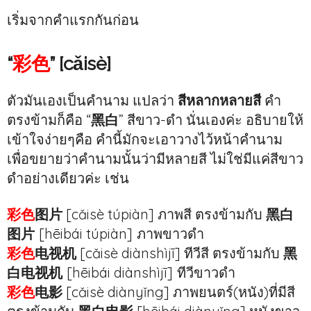
เริ่มจากคำแรกกันก่อน
“
彩色
” [cǎisè]
ตัวมันเองเป็นคำนาม แปลว่า
สีหลากหลายสี
คำ
ตรงข้ามก็คือ “
黑白
” สีขาว-ดำ นั่นเองค่ะ อธิบายให้
เข้าใจง่ายๆคือ คำนี้มักจะเอาวางไว้หน้าคำนาม
เพื่อขยายว่าคำนามนั้นว่ามีหลายสี ไม่ใช่มีแค่สีขาว
ดำอย่างเดียวค่ะ เช่น
彩色
图片
[cǎisè túpiàn] ภาพสี ตรงข้ามกับ
黑白
图片
[hēibái túpiàn]
ภาพขาวดำ
彩色
电视机
[cǎisè diànshìjī] ทีวีสี ตรงข้ามกับ
黑
白电视机
[hēibái diànshìjī]
ทีวีขาวดำ
彩色
电影
[cǎisè diànyǐng] ภาพยนตร์(หนัง)ที่มีสี