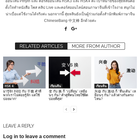
ออนไลน์ Pinyin และ คอร์สออนไลน์ HSK3 และ HSK4 ค่ะ เป้าหมายของสุ่ยหลินคือ
ตั้งใจทำหนังสือ โพส คลิป Live และคอร์สออนไลน์สอนภาษาจีนที่เข้าใจง่าย สนุกไม่
น่าเบื่อแต่ใช้งานได้จริงค่ะ นอกจากนี้ สุ่ยหลินยังเป็นผู้ร่วมก่อตั้งสำนักพิมพ์ภาษาจีน
ChineseBang 中文棒 อีกด้วยค่ะ
RELATED ARTICLES
MORE FROM AUTHOR
HSK 4
เรียนจีน
เรียนจีน
มารู้จัก 纠结 กับ 干脆 คำที่
变 กับ 换 ก็ “เปลี่ยน” เหมือ
兴奋 กับ 激动 ก็ “ตื่นเต้น” เห
พวกเราไม่ค่อยรู้จัก แต่ใช้
นๆ กัน? คำคู่ที่คนไทยใช้ผิด
มือนๆ กัน? แล้วต่างกันตรง
บ่อยมาก!
บ่อยที่สุด!
ไหน?
LEAVE A REPLY
Log in to leave a comment