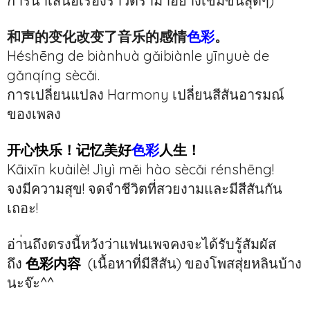
การนำเสนอเรื่องราวดราม่าอย่างเข้มข้นสุดๆ)
和声的变化改变了音乐的感情
色彩
。
Héshēng de biànhuà gǎibiànle yīnyuè de
gǎnqíng sècǎi.
การเปลี่ยนแปลง Harmony เปลี่ยนสีสันอารมณ์
ของเพลง
开心快乐！记忆美好
色彩
人生！
Kāixīn kuàilè! Jìyì měi hào sècǎi rénshēng!
จงมีความสุข! จดจำชีวิตที่สวยงามและมีสีสันกัน
เถอะ!
อ่า่นถึงตรงนี้หวังว่าแฟนเพจคงจะได้รับรู้สัมผัส
ถึง
色彩内容
(เนื้อหาที่มีสีสัน) ของโพสสุ่ยหลินบ้าง
นะจ๊ะ^^