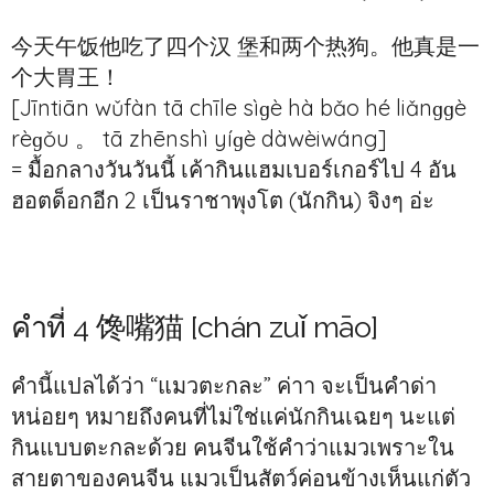
今天午饭他吃了四个汉 堡和两个热狗。他真是一
个大胃王！
[Jīntiān wǔfàn tā chīle sìɡè hà bǎo hé liǎnɡɡè
rèɡǒu 。 tā zhēnshì yíɡè dàwèiwáng]
= มื้อกลางวันวันนี้ เค้ากินแฮมเบอร์เกอร์ไป 4 อัน
ฮอตด็อกอีก 2 เป็นราชาพุงโต (นักกิน) จิงๆ อ่ะ
คำที่ 4 馋嘴猫 [chán zuǐ māo]
คำนี้แปลได้ว่า “แมวตะกละ” ค่าา จะเป็นคำด่า
หน่อยๆ หมายถึงคนที่ไม่ใช่แค่นักกินเฉยๆ นะแต่
กินแบบตะกละด้วย คนจีนใช้คำว่าแมวเพราะใน
สายตาของคนจีน แมวเป็นสัตว์ค่อนข้างเห็นแก่ตัว