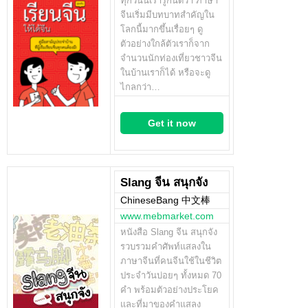
ทุกวันนี้เรารู้กันดีว่า ภาษา
จีนเริ่มมีบทบาทสำคัญใน
โลกนี้มากขึ้นเรื่อยๆ ดู
ตัวอย่างใกล้ตัวเราก็จาก
จำนวนนักท่องเที่ยวชาวจีน
ในบ้านเราก็ได้ หรือจะดู
ไกลกว่า…
Get it now
Slang จีน สนุกจัง
ChineseBang 中文棒
www.mebmarket.com
หนังสือ Slang จีน สนุกจัง
รวบรวมคำศัพท์แสลงใน
ภาษาจีนที่คนจีนใช้ในชีวิต
ประจำวันบ่อยๆ ทั้งหมด 70
คำ พร้อมตัวอย่างประโยค
และที่มาของคำแสลง