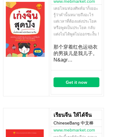
www.mebmarket.com
เคยไหมท่องศัพท์มาก็เยอะ
รู้ว่าคำนั้นหมายถึงอะไร
แต่เวลาที่ต้องแต่งประโยค
หรือพูดเป็นประโยค กลับ
แต่งไม่ได้พูดไม่ออกซะงั้น !
那个穿着红色运动衣
的男孩儿是我儿子。
N&agr…
Get it now
เรียนจีน ให้ได้จีน
ChineseBang 中文棒
www.mebmarket.com