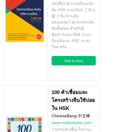
หนังสือไวยากรณ์จีนระดับ
ต้น HSK ระบบใหม่ 三等九
级 3 ขั้น 9 ระดับ
ครอบคลุมไวยากรณ์ระดับ
ต้นทั้งหมด สำหรับผู้
ต้องการสอบ HSK ระบบ
ปัจจุบันและ HSK ระบบ
ใหม่ พร้อ…
Get it now
100 คำเชื่อมและ
โครงสร้างจีนใช้บ่อย
ใน HSK
ChineseBang 中文棒
www.mebmarket.com
รวบรวมคำเชื่อมในภาษา