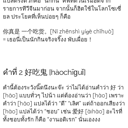
แปลตรงตัวก็คือ “นักกิน” ศัพท์ตัวนี้เริ่มฮิตจาก
รายการทีวีจีนมาก่อน จากนั้นก็ฮิตใช้ในโลกโซเซี่
ยล ประโยคที่เห็นบ่อยๆ ก็คือ
你真是 一个吃货。[Nǐ zhēnshì yíɡè chīhuò]
= เธอนี่เป็นนักกินจริงจริ๊งง พับเผื่อย！
คำที่ 2 好吃鬼 [hàochīɡuǐ]
คำนี้ต้องระวังนิ๊ดนึงนะจ๊ะ ว่าไม่ได้อ่านคำว่า 好 ว่า
[hǎo] แบบทั่วๆ ไปน้า แต่ต้องอ่านว่า [hào] เพราะ
คำว่า [hǎo] แปลได้ว่า “ดี” “เลิศ” แต่ถ้าออกเสียงว่า
[hào] แปลได้ว่า “ชอบ” เช่น 爱好 [àihào] อะไรที่
ทั้งชอบทั้งรัก ก็คือ “งานอดิเรก” นั่นเองงง