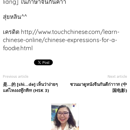
liàng] ในภาษาจีนกันค่าา
สุ่ยหลิน^^
เครดิต http://www.touchchinese.com/learn-
chinese-online/chinese-expressions-for-a-
foodie.html
Previous article
Next article
是…的 [shì…de] เห็นว่าง่ายๆ
ชวนมาดูหนังจีนกันดีก่าาา!! (中
แต่ไหงงงทู๊กที!!! (HSK 3)
国电影)