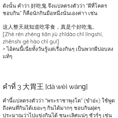
ดังนั้น คำว่า 好吃鬼 จึงแปลตรงตัวว่า “ผีที่โคตร
ชอบกิน” ก็คือนักกินมือหนึ่งนั่นเองค่าา เช่น
这人整天就知道吃零食，真是个好吃鬼。
[Zhè rén zhěng tiān jiù zhīdào chī língshí,
zhēnshi gè hào chī guǐ]
= ไอ้คนนี้เนี่ยทั้งวันรู้แต่เรื่องกินๆ เป็นพวกผีปอบลง
แท้ๆ
คำที่ 3 大胃王 [dà wèi wánɡ]
คำนี้แปลตรงตัวว่า “พระราชาพุงโต” (ขำอ่ะ) ใช้พูด
ถึงคนที่กินได้เยอะๆ กินได้มากๆ ชอบกินฝุดๆ
ประมาณว่าไปแข่งกินได้ ชนะเลิศแน่ๆ ชัวร์ๆ เช่น