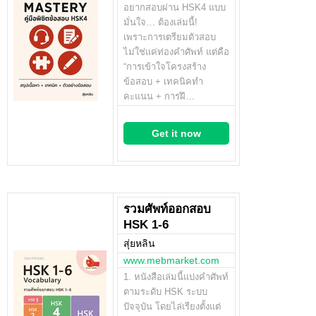
อยากสอบผ่าน HSK4 แบบ
มั่นใจ… ต้องเล่มนี้!
เพราะการเตรียมตัวสอบ
ไม่ใช่แค่ท่องคำศัพท์ แต่คือ
“การเข้าใจโครงสร้าง
ข้อสอบ + เทคนิคทำ
คะแนน + การฝึ…
Get it now
รวมศัพท์ออกสอบ
HSK 1-6
สุ่ยหลิน
www.mebmarket.com
1. หนังสือเล่มนี้แบ่งคำศัพท์
ตามระดับ HSK ระบบ
ปัจจุบัน โดยไล่เรียงตั้งแต่