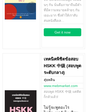
นๆ กัน นั่นคือภาษาจีนมีคำ
ที่มีความหมายคล้ายๆ กัน
เยอะมาก ซึ่งทำให้เราสับ
สนหนังสือเล…
Get it now
เทคนิคพิชิตข้อสอบ
HSKK 中级 (สอบพูด
ระดับกลาง)
สุ่ยหลิน
www.mebmarket.com
สอบพูด HSKK 中级 แค่คิด
ก็กลัวแล้ว!
ไม่รู้จะพูดอะไร