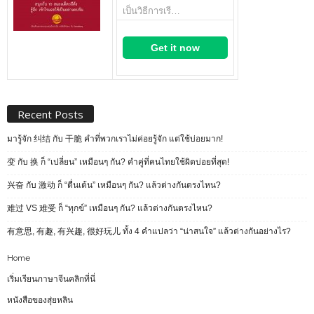
เป็นวิธีการเรี…
Get it now
Recent Posts
มารู้จัก 纠结 กับ 干脆 คำที่พวกเราไม่ค่อยรู้จัก แต่ใช้บ่อยมาก!
变 กับ 换 ก็ “เปลี่ยน” เหมือนๆ กัน? คำคู่ที่คนไทยใช้ผิดบ่อยที่สุด!
兴奋 กับ 激动 ก็ “ตื่นเต้น” เหมือนๆ กัน? แล้วต่างกันตรงไหน?
难过 VS 难受 ก็ “ทุกข์” เหมือนๆ กัน? แล้วต่างกันตรงไหน?
有意思, 有趣, 有兴趣, 很好玩儿 ทั้ง 4 คำแปลว่า “น่าสนใจ” แล้วต่างกันอย่างไร?
Home
เริ่มเรียนภาษาจีนคลิกที่นี่
หนังสือของสุ่ยหลิน