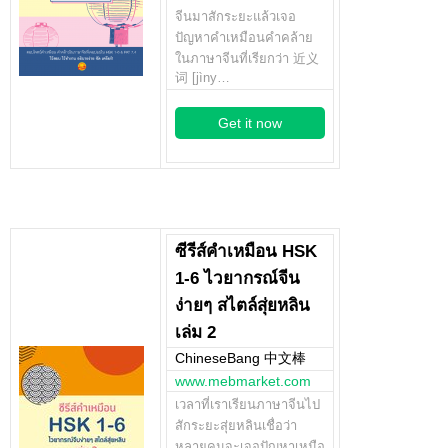
จีนมาสักระยะแล้วเจอ
ปัญหาคำเหมือนคำคล้าย
ในภาษาจีนที่เรียกว่า 近义
词 [jìny…
Get it now
ซีรีส์คำเหมือน HSK
1-6 ไวยากรณ์จีน
ง่ายๆ สไตล์สุ่ยหลิน
เล่ม 2
ChineseBang 中文棒
www.mebmarket.com
เวลาที่เราเรียนภาษาจีนไป
สักระยะสุ่ยหลินเชื่อว่า
หลายคนจะเจอปัญหาเหมือ