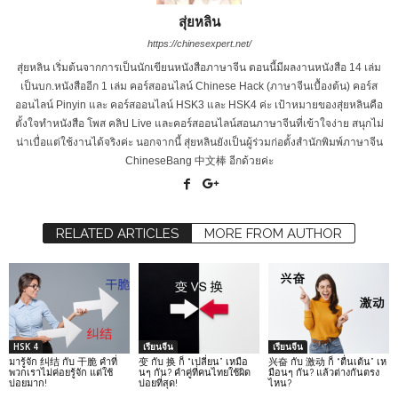
สุ่ยหลิน
https://chinesexpert.net/
สุ่ยหลิน เริ่มต้นจากการเป็นนักเขียนหนังสือภาษาจีน ตอนนี้มีผลงานหนังสือ 14 เล่ม
เป็นบก.หนังสืออีก 1 เล่ม คอร์สออนไลน์ Chinese Hack (ภาษาจีนเบื้องต้น) คอร์ส
ออนไลน์ Pinyin และ คอร์สออนไลน์ HSK3 และ HSK4 ค่ะ เป้าหมายของสุ่ยหลินคือ
ตั้งใจทำหนังสือ โพส คลิป Live และคอร์สออนไลน์สอนภาษาจีนที่เข้าใจง่าย สนุกไม่
น่าเบื่อแต่ใช้งานได้จริงค่ะ นอกจากนี้ สุ่ยหลินยังเป็นผู้ร่วมก่อตั้งสำนักพิมพ์ภาษาจีน
ChineseBang 中文棒 อีกด้วยค่ะ
RELATED ARTICLES
MORE FROM AUTHOR
HSK 4
เรียนจีน
เรียนจีน
มารู้จัก 纠结 กับ 干脆 คำที่
变 กับ 换 ก็ “เปลี่ยน” เหมือ
兴奋 กับ 激动 ก็ “ตื่นเต้น” เห
พวกเราไม่ค่อยรู้จัก แต่ใช้
นๆ กัน? คำคู่ที่คนไทยใช้ผิด
มือนๆ กัน? แล้วต่างกันตรง
บ่อยมาก!
บ่อยที่สุด!
ไหน?