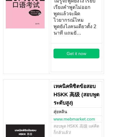
ไม่รู้จะพูดยังไง เรียบ
เรียงคำพูดไม่ออก
พูดแล้วจะผิด
ไวยากรณ์ไหม
พูดยังไงคนเดียวตั้ง 2
นาที แถมยั…
Get it now
เทคนิคพิชิตข้อสอบ
HSKK 高级 (สอบพูด
ระดับสูง)
สุ่ยหลิน
www.mebmarket.com
สอบพูด HSKK 高级 แค่คิด
ก็กลัวแล้ว!