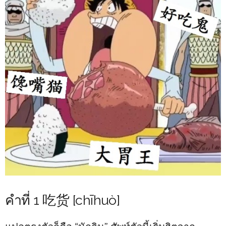
คำที่ 1 吃货 [chīhuò]