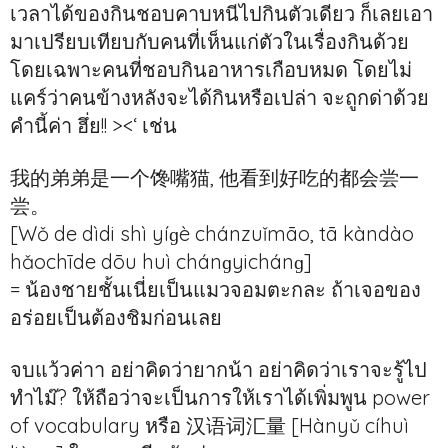
เวลาได้ของกินชอบคาบหนีไปกินตัวเดียว ก็เลยเอา
มาเปรียบเทียบกับคนที่เห็นแก่ตัวในเรื่องกินด้วย
โดยเฉพาะคนที่ชอบกินอาหารเกือบหมด โดยไม่
แคร์ว่าคนข้างหลังจะได้กินหรือเปล่า จะถูกด่าด้วย
คำนี้ค่า ฮึ่ย!! ><‘ เช่น
我的弟弟是一个馋嘴猫, 他看到好吃的都会尝一
尝。
[Wǒ de dìdi shì yíɡè chánzuǐmāo, tā kàndào
hǎochīde dōu huì chánɡyichánɡ]
= น้องชายชั้นเนี่ยเป็นแมวจอมตะกละ ถ้าเจอของ
อร่อยเป็นต้องชิมก่อนเลย
จบแว้วค่าา อย่าคิดว่ายากน้า อย่าคิดว่าเราจะรู้ไป
ทำไม๊? ให้ถือว่าจะเป็นการให้เราได้เพิ่มพูน power
of vocabulary หรือ 汉语词汇量 [Hànyǔ cíhuì