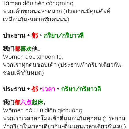
Tāmen dōu hěn cōngmíng.
พวกเค้าทุกคนฉลาดมาก (ประธานมีคุณศัพท์
เหมือนกัน-ฉลาดทุ๊กคนนน)
ประธาน +
都
+
กริยา/กริยาวลี
我们
都
喜欢
他。
Wǒmen dōu xǐhuān tā.
พวกเราทุกคนชอบเค้า (ประธานทำกริยาเดียวกัน-
ชอบเค้ากันหมด)
ประธาน +
都
+
เวลา
+
กริยา/กริยาวลี
我们
都
六点
起床
。
Wǒmen dōu liù diǎn qǐchuáng.
พวกเราเวลาหกโมงเช้าตื่นนอนกันทุกคน (ประธาน
ทำกริยาในเวลาเดียวกัน-ตื่นนอนเวลาเดียวกันเลย)