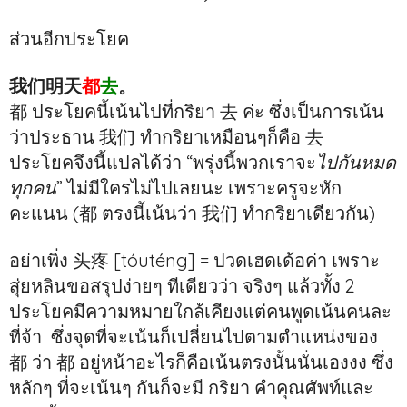
ส่วนอีกประโยค
我们明天
都
去
。
都 ประโยคนี้เน้นไปที่กริยา 去 ค่ะ ซึ่งเป็นการเน้น
ว่าประธาน 我们 ทำกริยาเหมือนๆก็คือ 去
ประโยคจึงนี้แปลได้ว่า “พรุ่งนี้พวกเราจะ
ไปกันหมด
ทุกคน
” ไม่มีใครไม่ไปเลยนะ เพราะครูจะหัก
คะแนน (都 ตรงนี้เน้นว่า 我们 ทำกริยาเดียวกัน)
อย่าเพิ่ง 头疼 [tóuténg] = ปวดเฮดเด้อค่า เพราะ
สุ่ยหลินขอสรุปง่ายๆ ทีเดียวว่า จริงๆ แล้วทั้ง 2
ประโยคมีความหมายใกล้เคียงแต่คนพูดเน้นคนละ
ที่จ้า ซึ่งจุดที่จะเน้นก็เปลี่ยนไปตามตำแหน่งของ
都 ว่า 都 อยู่หน้าอะไรก็คือเน้นตรงนั้นนั่นเองงง ซึ่ง
หลักๆ ที่จะเน้นๆ กันก็จะมี กริยา คำคุณศัพท์และ