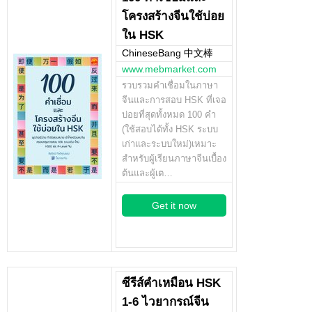
โครงสร้างจีนใช้บ่อย
ใน HSK
ChineseBang 中文棒
www.mebmarket.com
รวบรวมคำเชื่อมในภาษา
จีนและการสอบ HSK ที่เจอ
บ่อยที่สุดทั้งหมด 100 คำ
(ใช้สอบได้ทั้ง HSK ระบบ
เก่าและระบบใหม่)เหมาะ
สำหรับผู้เรียนภาษาจีนเบื้อง
ต้นและผู้เต…
Get it now
ซีรีส์คำเหมือน HSK
1-6 ไวยากรณ์จีน