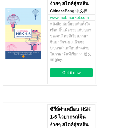
ง่ายๆ สไตล์สุ่ยหลิน
ChineseBang 中文棒
www.mebmarket.com
หนังสือเล่มนี้สุ่ยหลินตั้งใจ
เขียนขึ้นเพื่อช่วยแก้ปัญหา
ของคนไทยที่เรียนภาษา
จีนมาสักระยะแล้วเจอ
ปัญหาคำเหมือนคำคล้าย
ในภาษาจีนที่เรียกว่า 近义
词 [jìny…
Get it now
ซีรีส์คำเหมือน HSK
1-6 ไวยากรณ์จีน
ง่ายๆ สไตล์สุ่ยหลิน