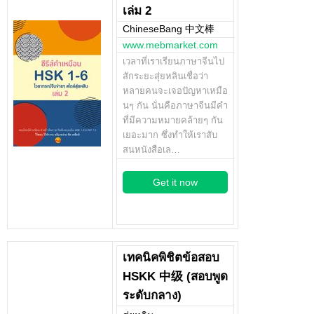
เล่ม 2
ChineseBang 中文棒
www.mebmarket.com
เวลาที่เราเรียนภาษาจีนไป
สักระยะสุ่ยหลินเชื่อว่า
หลายคนจะเจอปัญหาเหมือ
นๆ กัน นั่นคือภาษาจีนมีคำ
ที่มีความหมายคล้ายๆ กัน
เยอะมาก ซึ่งทำให้เราสับ
สนหนังสือเล…
Get it now
เทคนิคพิชิตข้อสอบ
HSKK 中级 (สอบพูด
ระดับกลาง)