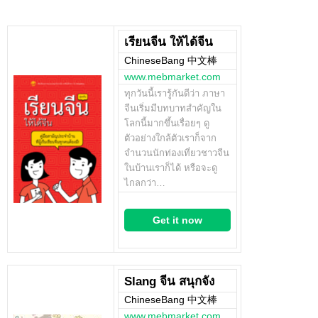
เรียนจีน ให้ได้จีน
ChineseBang 中文棒
www.mebmarket.com
ทุกวันนี้เรารู้กันดีว่า ภาษา
จีนเริ่มมีบทบาทสำคัญใน
โลกนี้มากขึ้นเรื่อยๆ ดู
ตัวอย่างใกล้ตัวเราก็จาก
จำนวนนักท่องเที่ยวชาวจีน
ในบ้านเราก็ได้ หรือจะดู
ไกลกว่า…
Get it now
Slang จีน สนุกจัง
ChineseBang 中文棒
www.mebmarket.com