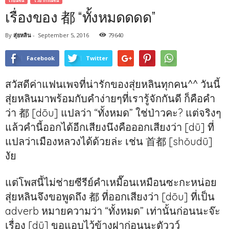
เรียนจีน
ไวยากรณ์จีน
เรื่องของ 都 “ทั้งหมดดดด”
By
สุ่ยหลิน
-
September 5, 2016
79640
Facebook
Twitter
สวัสดีค่าแฟนเพจที่น่ารักของสุ่ยหลินทุกคน^^ วันนี้
สุ่ยหลินมาพร้อมกับคำง่ายๆที่เรารู้จักกันดี ก็คือคำ
ว่า 都 [dōu] แปลว่า “ทั้งหมด” ใช่ป่าวคะ? แต่จริงๆ
แล้วคำนี้ออกได้อีกเสียงนึงคือออกเสียงว่า [dū] ที่
แปลว่าเมืองหลวงได้ด้วยล่ะ เช่น 首都 [shǒudū]
งัย
แต่โพสนี้ไม่ช่ายซีรีย์คำเหมื๊อนเหมือนซะกะหน่อย
สุ่ยหลินจึงขอพูดถึง 都 ที่ออกเสียงว่า [dōu] ที่เป็น
adverb หมายความว่า “ทั้งหมด” เท่านั้นก่อนนะจ๊ะ
เรื่อง [dū] ขอแอบไว้ข้างฝาก่อนนะตัววว์