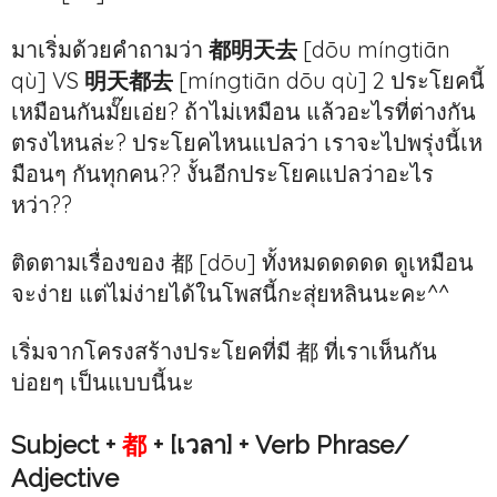
มาเริ่มด้วยคำถามว่า
都明天去
[dōu míngtiān
qù] VS
明天都去
[míngtiān dōu qù] 2 ประโยคนี้
เหมือนกันมั๊ยเอ่ย? ถ้าไม่เหมือน แล้วอะไรที่ต่างกัน
ตรงไหนล่ะ? ประโยคไหนแปลว่า เราจะไปพรุ่งนี้เห
มือนๆ กันทุกคน?? งั้นอีกประโยคแปลว่าอะไร
หว่า??
ติดตามเรื่องของ 都 [dōu] ทั้งหมดดดดด ดูเหมือน
จะง่าย แต่ไม่ง่ายได้ในโพสนี้กะสุ่ยหลินนะคะ^^
เริ่มจากโครงสร้างประโยคที่มี 都 ที่เราเห็นกัน
บ่อยๆ เป็นแบบนี้นะ
Subject +
都
+ [เวลา] + Verb Phrase/
Adjective