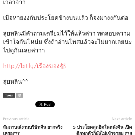
เวลาจ้าา
เมื่อหายงงกับประโยคข้างบนแล้ว ก็จงมางงกันต่อ
สุ่ยหลินมีคำถามเตรียมไว้ให้แล้วค่าา ทดสอบความ
เข้าใจกันโหน่ย ซึ่งถ้าอ่านโพสแล้วจะไม่ยากเลยนะ
ไปดูกันเลยค่าาา
http://bit.ly/เรื่องของ都
สุ่ยหลิน^^
TAGS
都
Previous article
Next article
สัมภาษณ์งานบริษัทจีน ยากจริง
5 ประโยคสุดฮิตในหนังจีน เปิด
เหรอ???
ดิกทุกตัวก็ยังไม่เข้าจายย ??!!