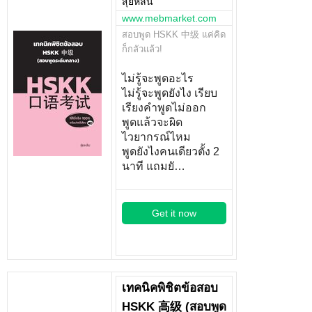
สุ่ยหลิน
www.mebmarket.com
สอบพูด HSKK 中级 แค่คิด
ก็กลัวแล้ว!
ไม่รู้จะพูดอะไร
ไม่รู้จะพูดยังไง เรียบ
เรียงคำพูดไม่ออก
พูดแล้วจะผิด
ไวยากรณ์ไหม
พูดยังไงคนเดียวตั้ง 2
นาที แถมยั…
Get it now
เทคนิคพิชิตข้อสอบ
HSKK 高级 (สอบพูด