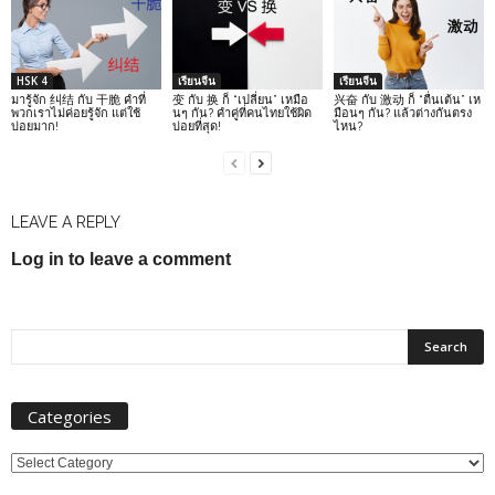
HSK 4
เรียนจีน
เรียนจีน
มารู้จัก 纠结 กับ 干脆 คำที่
变 กับ 换 ก็ “เปลี่ยน” เหมือ
兴奋 กับ 激动 ก็ “ตื่นเต้น” เห
พวกเราไม่ค่อยรู้จัก แต่ใช้
นๆ กัน? คำคู่ที่คนไทยใช้ผิด
มือนๆ กัน? แล้วต่างกันตรง
บ่อยมาก!
บ่อยที่สุด!
ไหน?
LEAVE A REPLY
Log in to leave a comment
Categories
Categories