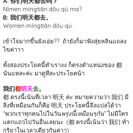
A: 你们明天都去吗？
Nǐmen míngtiān dōu qù ma?
B: 我们明天都去。
Wǒmen míngtiān dōu qù.
เข้าใจมากขึ้นยังเอ่ย?? ถ้ายังก็มาฟังสุ่ยหลินแถลง
ไขค่าาา
ทั้งสองประโยคนี้ทำเรางง ก็ตรงตำแหน่งของ 都
นั่นแหละค่ะ มาดูทีละประโยคน้า
我们
都
明天
去
。
都 ตรงนี้เน้นที่เวลา 明天 ค่ะ หมายความว่า 我们 มี
สิ่งที่เหมือนกันก็คือ 明天 ประโยคนี้จึงแปลได้ว่า
“พวกเราทุกคนไปในวัน
พรุ่งนี้เหมือนๆกัน
” ไม่มีใคร
แตกแถวไปวันอื่นเลยนะ (都 ตรงนี้เน้นว่า 我们 ทำ
กริยาในเวลาเดียวกันค่าา)