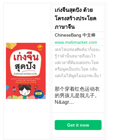
เก่งจีนสุดปัง ด้วย
โครงสร้างประโยค
ภาษาจีน
ChineseBang 中文棒
www.mebmarket.com
เคยไหมท่องศัพท์มาก็เยอะ
รู้ว่าคำนั้นหมายถึงอะไร
แต่เวลาที่ต้องแต่งประโยค
หรือพูดเป็นประโยค กลับ
แต่งไม่ได้พูดไม่ออกซะงั้น !
那个穿着红色运动衣
的男孩儿是我儿子。
N&agr…
Get it now