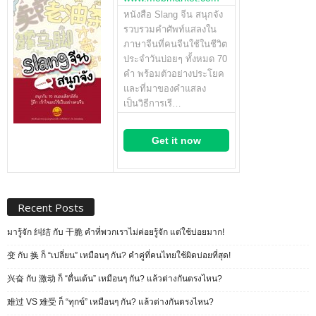
หนังสือ Slang จีน สนุกจัง
รวบรวมคำศัพท์แสลงใน
ภาษาจีนที่คนจีนใช้ในชีวิต
ประจำวันบ่อยๆ ทั้งหมด 70
คำ พร้อมตัวอย่างประโยค
และที่มาของคำแสลง
เป็นวิธีการเรี…
Get it now
Recent Posts
มารู้จัก 纠结 กับ 干脆 คำที่พวกเราไม่ค่อยรู้จัก แต่ใช้บ่อยมาก!
变 กับ 换 ก็ “เปลี่ยน” เหมือนๆ กัน? คำคู่ที่คนไทยใช้ผิดบ่อยที่สุด!
兴奋 กับ 激动 ก็ “ตื่นเต้น” เหมือนๆ กัน? แล้วต่างกันตรงไหน?
难过 VS 难受 ก็ “ทุกข์” เหมือนๆ กัน? แล้วต่างกันตรงไหน?