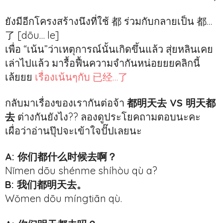
ยังมีอีกโครงสร้างนึงที่ใช้ 都 ร่วมกับกลายเป็น 都…
了 [dōu… le]
เพื่อ “เน้น”ว่าเหตุการณ์นั้นเกิดขึ้นแล้ว สุ่ยหลินเคย
เล่าไปแล้ว มารื้อฟื้นความจำกันหน่อยยยคลิกนี้
เล้ยยย
เรื่องเน้นๆกับ 已经…了
กลับมาเรื่องของเรากันต่อจ้า
都明天去 VS 明天都
去
ต่างกันยังไง?? ลองดูประโยคถามตอบนะคะ
เผื่อว่าอ่านปุ๊ปจะเข้าใจปั๊ปเลยนะ
A: 你们都什么时候去啊？
Nǐmen dōu shénme shíhòu qù a?
B: 我们都明天去。
Wǒmen dōu míngtiān qù.