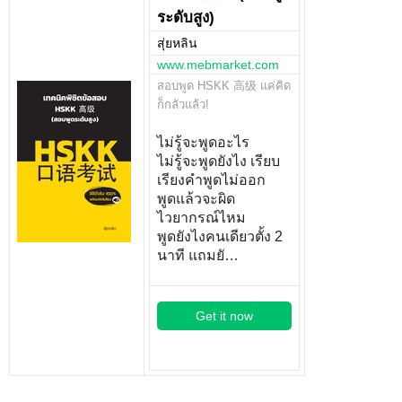
ระดับสูง)
สุ่ยหลิน
www.mebmarket.com
สอบพูด HSKK 高级 แค่คิด
ก็กลัวแล้ว!
ไม่รู้จะพูดอะไร
ไม่รู้จะพูดยังไง เรียบ
เรียงคำพูดไม่ออก
พูดแล้วจะผิด
ไวยากรณ์ไหม
พูดยังไงคนเดียวตั้ง 2
นาที แถมยั…
Get it now