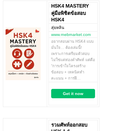
HSK4 MASTERY
คู่มือพิชิตข้อสอบ
HSK4
สุ่ยหลิน
www.mebmarket.com
อยากสอบผ่าน HSK4 แบบ
มั่นใจ… ต้องเล่มนี้!
เพราะการเตรียมตัวสอบ
ไม่ใช่แค่ท่องคำศัพท์ แต่คือ
“การเข้าใจโครงสร้าง
ข้อสอบ + เทคนิคทำ
คะแนน + การฝึ…
Get it now
รวมศัพท์ออกสอบ